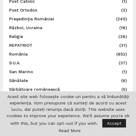
Post Catolic
(1)
Post Ortodox
(3)
Preşedinţia României
(245)
Război, Ucraina
(16)
Religie
(36)
REPATRIOT
(31)
România
(852)
S.U.A.
(37)
San Marino
(1)
Sănătate
(6)
Sărbătoare românească
(5)
Acest site web folosește cookie-uri pentru a vă îmbunătăți
Sărbători
(7)
experiența. Vom presupune că sunteți de acord cu acest
Senatul României
(9)
lucru, dar puteți renunța dacă doriți. This website uses
cookies to improve your experience. We'll assume you're ok
Sens Giratoriu
(70)
with this, but you can opt-out if you wish.
Accept
Serbia
(2)
Read More
Social
(136)