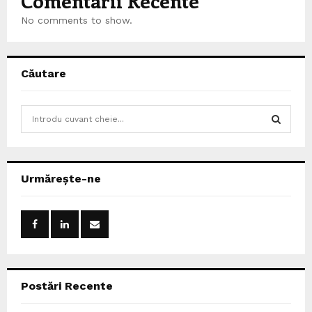
Comentarii Recente
No comments to show.
Căutare
S
e
a
S
r
c
E
Urmărește-ne
h
f
A
o
r
R
:
C
Postări Recente
H