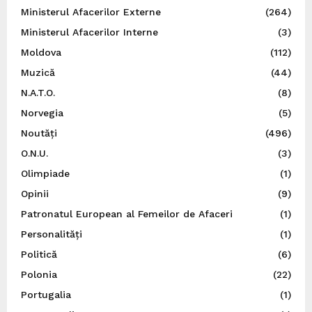
Ministerul Afacerilor Externe
(264)
Ministerul Afacerilor Interne
(3)
Moldova
(112)
Muzică
(44)
N.A.T.O.
(8)
Norvegia
(5)
Noutăți
(496)
O.N.U.
(3)
Olimpiade
(1)
Opinii
(9)
Patronatul European al Femeilor de Afaceri
(1)
Personalități
(1)
Politică
(6)
Polonia
(22)
Portugalia
(1)