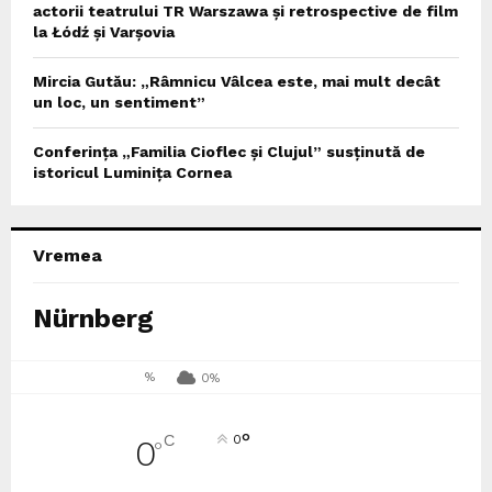
actorii teatrului TR Warszawa și retrospective de film
la Łódź și Varșovia
Mircia Gutău: „Râmnicu Vâlcea este, mai mult decât
un loc, un sentiment”
Conferința „Familia Cioflec și Clujul” susținută de
istoricul Luminița Cornea
Vremea
Nürnberg
%
0%
°
C
0
0
°