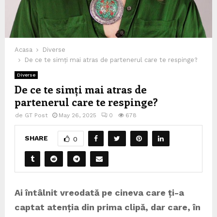
Acasa
Diverse
De ce te simți mai atras de partenerul care te respinge?
Diverse
De ce te simți mai atras de
partenerul care te respinge?
de
GT Post
May 26, 2025
0
678
SHARE
0
Ai întâlnit vreodată pe cineva care ți-a
captat atenția din prima clipă, dar care, în