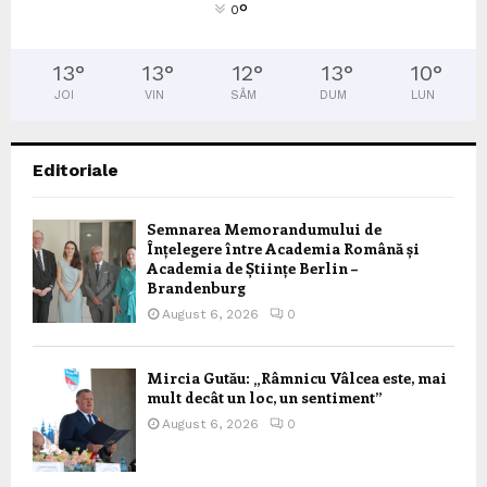
°
0
13
°
13
°
12
°
13
°
10
°
JOI
VIN
SÂM
DUM
LUN
Editoriale
Semnarea Memorandumului de
Înțelegere între Academia Română și
Academia de Științe Berlin –
Brandenburg
August 6, 2026
0
Mircia Gutău: „Râmnicu Vâlcea este, mai
mult decât un loc, un sentiment”
August 6, 2026
0