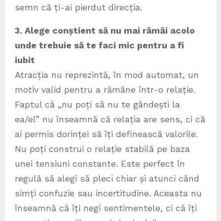
semn că ți-ai pierdut direcția.
3. Alege conștient să nu mai rămâi acolo
unde trebuie să te faci mic pentru a fi
iubit
Atracția nu reprezintă, în mod automat, un
motiv valid pentru a rămâne într-o relație.
Faptul că „nu poți să nu te gândești la
ea/el” nu înseamnă că relația are sens, ci că
ai permis dorinței să îți definească valorile.
Nu poți construi o relație stabilă pe baza
unei tensiuni constante. Este perfect în
regulă să alegi să pleci chiar și atunci când
simți confuzie sau incertitudine. Aceasta nu
înseamnă că îți negi sentimentele, ci că îți