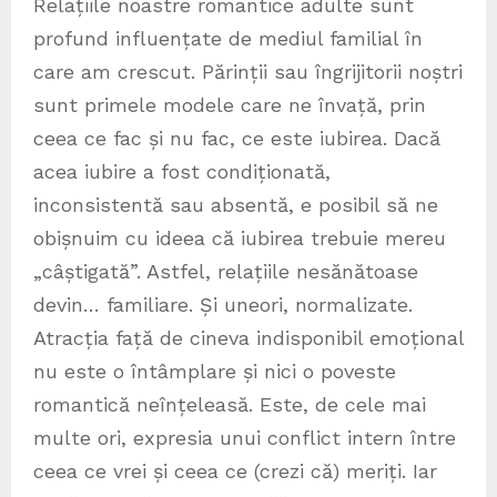
Relațiile noastre romantice adulte sunt
profund influențate de mediul familial în
care am crescut. Părinții sau îngrijitorii noștri
sunt primele modele care ne învață, prin
ceea ce fac și nu fac, ce este iubirea. Dacă
acea iubire a fost condiționată,
inconsistentă sau absentă, e posibil să ne
obișnuim cu ideea că iubirea trebuie mereu
„câștigată”. Astfel, relațiile nesănătoase
devin… familiare. Și uneori, normalizate.
Atracția față de cineva indisponibil emoțional
nu este o întâmplare și nici o poveste
romantică neînțeleasă. Este, de cele mai
multe ori, expresia unui conflict intern între
ceea ce vrei și ceea ce (crezi că) meriți. Iar