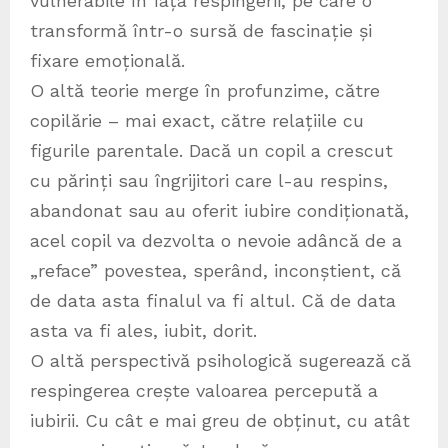
vulnerabile în fața respingerii, pe care o
transformă într-o sursă de fascinație și
fixare emoțională.
O altă teorie merge în profunzime, către
copilărie – mai exact, către relațiile cu
figurile parentale. Dacă un copil a crescut
cu părinți sau îngrijitori care l-au respins,
abandonat sau au oferit iubire condiționată,
acel copil va dezvolta o nevoie adâncă de a
„reface” povestea, sperând, inconștient, că
de data asta finalul va fi altul. Că de data
asta va fi ales, iubit, dorit.
O altă perspectivă psihologică sugerează că
respingerea crește valoarea percepută a
iubirii. Cu cât e mai greu de obținut, cu atât