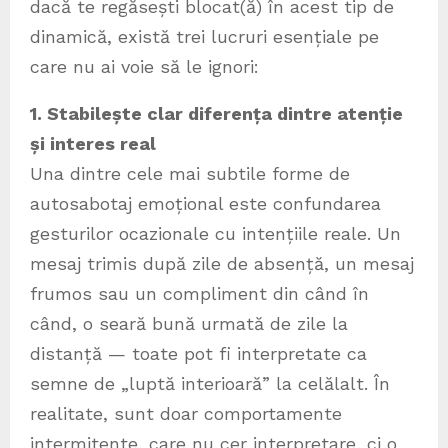
dacă te regăsești blocat(ă) în acest tip de
dinamică, există trei lucruri esențiale pe
care nu ai voie să le ignori:
1. Stabilește clar diferența dintre atenție
și interes real
Una dintre cele mai subtile forme de
autosabotaj emoțional este confundarea
gesturilor ocazionale cu intențiile reale. Un
mesaj trimis după zile de absență, un mesaj
frumos sau un compliment din când în
când, o seară bună urmată de zile la
distanță — toate pot fi interpretate ca
semne de „luptă interioară” la celălalt. În
realitate, sunt doar comportamente
intermitente, care nu cer interpretare, ci o