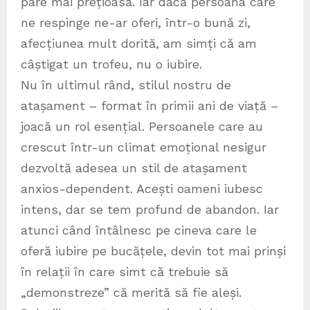
pare mai prețioasă. Iar dacă persoana care
ne respinge ne-ar oferi, într-o bună zi,
afecțiunea mult dorită, am simți că am
câștigat un trofeu, nu o iubire.
Nu în ultimul rând, stilul nostru de
atașament – format în primii ani de viață –
joacă un rol esențial. Persoanele care au
crescut într-un climat emoțional nesigur
dezvoltă adesea un stil de atașament
anxios-dependent. Acești oameni iubesc
intens, dar se tem profund de abandon. Iar
atunci când întâlnesc pe cineva care le
oferă iubire pe bucățele, devin tot mai prinși
în relații în care simt că trebuie să
„demonstreze” că merită să fie aleși.