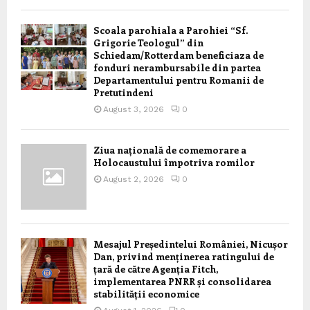
Scoala parohiala a Parohiei “Sf.
Grigorie Teologul” din
Schiedam/Rotterdam beneficiaza de
fonduri nerambursabile din partea
Departamentului pentru Romanii de
Pretutindeni
August 3, 2026
0
Ziua națională de comemorare a
Holocaustului împotriva romilor
August 2, 2026
0
Mesajul Președintelui României, Nicușor
Dan, privind menținerea ratingului de
țară de către Agenția Fitch,
implementarea PNRR și consolidarea
stabilității economice