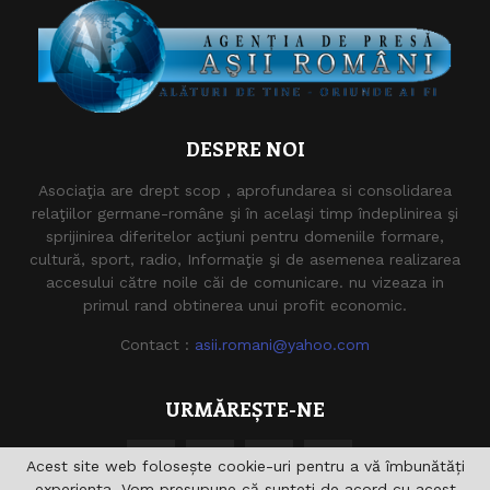
DESPRE NOI
Asociaţia are drept scop , aprofundarea si consolidarea
relaţiilor germane-române şi în acelaşi timp îndeplinirea şi
sprijinirea diferitelor acţiuni pentru domeniile formare,
cultură, sport, radio, Informaţie şi de asemenea realizarea
accesului către noile căi de comunicare. nu vizeaza in
primul rand obtinerea unui profit economic.
Contact :
asii.romani@yahoo.com
URMĂREȘTE-NE
Acest site web folosește cookie-uri pentru a vă îmbunătăți
experiența. Vom presupune că sunteți de acord cu acest