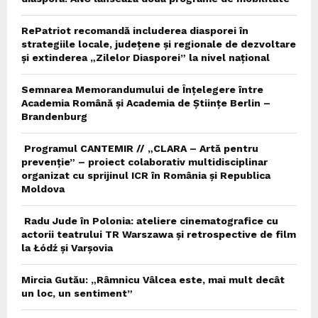
RePatriot recomandă includerea diasporei în
strategiile locale, județene și regionale de dezvoltare
și extinderea „Zilelor Diasporei” la nivel național
Semnarea Memorandumului de Înțelegere între
Academia Română și Academia de Științe Berlin –
Brandenburg
Programul CANTEMIR // „CLARA – Artă pentru
prevenție” – proiect colaborativ multidisciplinar
organizat cu sprijinul ICR în România și Republica
Moldova
Radu Jude în Polonia: ateliere cinematografice cu
actorii teatrului TR Warszawa și retrospective de film
la Łódź și Varșovia
Mircia Gutău: „Râmnicu Vâlcea este, mai mult decât
un loc, un sentiment”