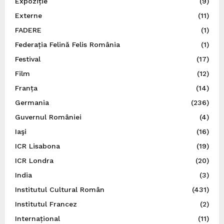
Expoziție
(9)
Externe
(11)
FADERE
(1)
Federația Felină Felis România
(1)
Festival
(17)
Film
(12)
Franța
(14)
Germania
(236)
Guvernul României
(4)
Iaşi
(16)
ICR Lisabona
(19)
ICR Londra
(20)
India
(3)
Institutul Cultural Român
(431)
Institutul Francez
(2)
Internațional
(11)