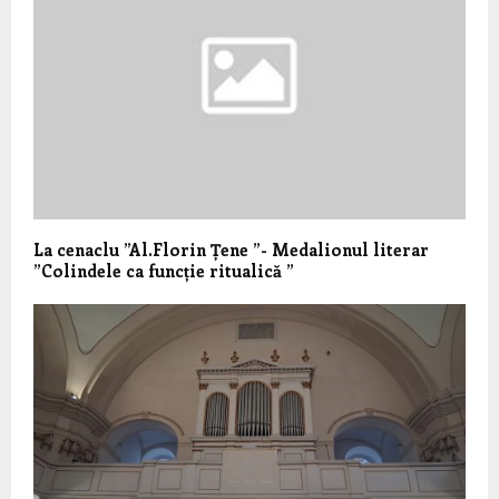
La cenaclu ”Al.Florin Țene ”- Medalionul literar
”Colindele ca funcție ritualică ”