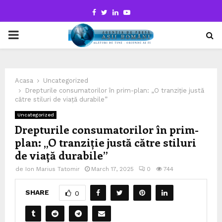
Facebook
Twitter
Linkedin
Youtube
PRIMARY
MENU
Acasa
Uncategorized
Drepturile consumatorilor în prim-plan: „O tranziție justă
către stiluri de viață durabile”
Uncategorized
Drepturile consumatorilor în prim-
plan: „O tranziție justă către stiluri
de viață durabile”
de
Ion Marius Tatomir
March 17, 2025
0
744
SHARE
0