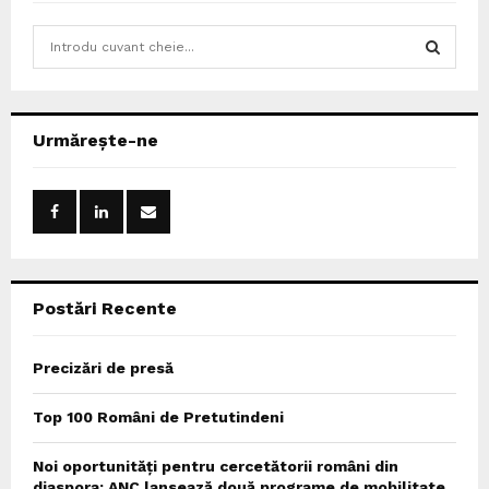
S
e
a
S
r
c
E
Urmărește-ne
h
f
A
o
r
R
:
C
Postări Recente
H
Precizări de presă
Top 100 Români de Pretutindeni
Noi oportunități pentru cercetătorii români din
diaspora: ANC lansează două programe de mobilitate