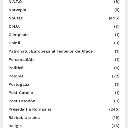
N.A.T.O.
(8)
Norvegia
(5)
Noutăți
(496)
O.N.U.
(3)
Olimpiade
(1)
Opinii
(9)
Patronatul European al Femeilor de Afaceri
(1)
Personalități
(1)
Politică
(6)
Polonia
(22)
Portugalia
(1)
Post Catolic
(1)
Post Ortodox
(3)
Preşedinţia României
(245)
Război, Ucraina
(16)
Religie
(36)