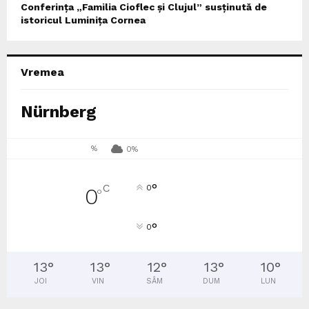
Conferința „Familia Cioflec și Clujul” susținută de
istoricul Luminița Cornea
Vremea
Nürnberg
%
0%
°
C
0
0
°
°
0
13
°
13
°
12
°
13
°
10
°
JOI
VIN
SÂM
DUM
LUN