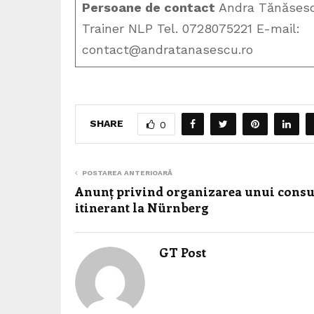
Persoane de contact
Andra Tănăsescu
Trainer NLP Tel. 0728075221 E-mail:
contact@andratanasescu.ro
SHARE
0
POSTAREA ANTERIOARĂ
Anunț privind organizarea unui consu
itinerant la Nürnberg
GT Post