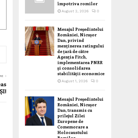
împotriva romilor
August 2, 2026
0
Mesajul Președintelui
României, Nicușor
Dan, privind
menținerea ratingului
de țară de către
Agenția Fitch,
implementarea PNRR
și consolidarea
stabilității economice
RE
August 1, 2026
0
as
ȘI!
Mesajul Președintelui
României, Nicușor
Dan, transmis cu
prilejul Zilei
Europene de
Comemorare a
Holocaustului
Romilor