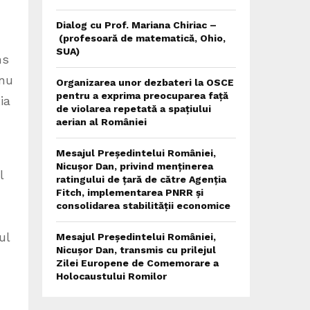
Dialog cu Prof. Mariana Chiriac –
(profesoară de matematică, Ohio,
SUA)
ns
 nu
Organizarea unor dezbateri la OSCE
pentru a exprima preocuparea față
ia
de violarea repetată a spațiului
aerian al României
Mesajul Președintelui României,
Nicușor Dan, privind menținerea
l
ratingului de țară de către Agenția
Fitch, implementarea PNRR și
consolidarea stabilității economice
ul
Mesajul Președintelui României,
Nicușor Dan, transmis cu prilejul
Zilei Europene de Comemorare a
Holocaustului Romilor