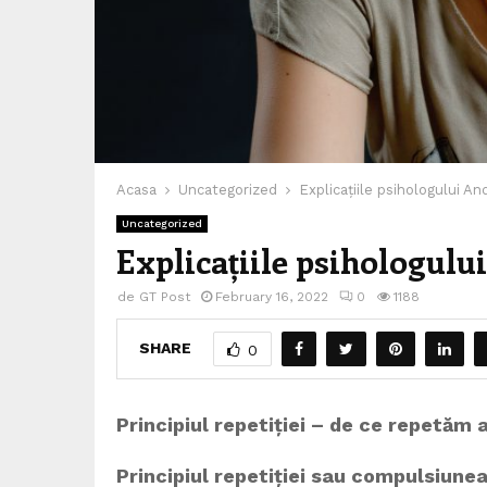
Acasa
Uncategorized
Explicațiile psihologului A
Uncategorized
Explicațiile psihologulu
de
GT Post
February 16, 2022
0
1188
SHARE
0
Principiul repetiției – de ce repetăm 
Principiul repetiției sau compulsiunea