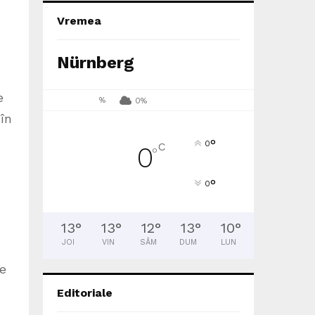
Vremea
Nürnberg
e
%
0%
în
°
0
C
0
°
°
0
13
°
13
°
12
°
13
°
10
°
JOI
VIN
SÂM
DUM
LUN
le
Editoriale