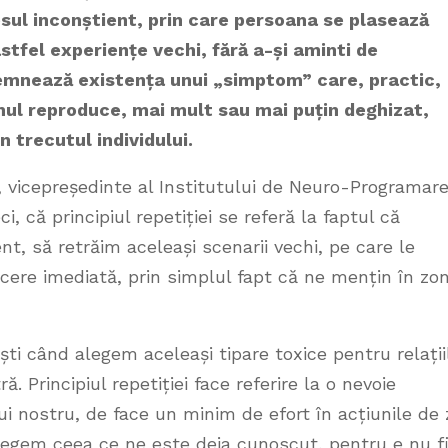
sul inconștient, prin care persoana se plasează
astfel experiențe vechi, fără a-și aminti de
esemnează existența unui „simptom” care, practic,
ul reproduce, mai mult sau mai puțin deghizat,
 trecutul individului.
, vicepreședinte al Institutului de Neuro-Programar
i, că principiul repetiției se referă la faptul că
t, să retrăim aceleași scenarii vechi, pe care le
cere imediată, prin simplul fapt că ne mențin în zo
 când alegem aceleași tipare toxice pentru relații
ă. Principiul repetiției face referire la o nevoie
i nostru, de face un minim de efort în acțiunile de 
alegem ceea ce ne este deja cunoscut, pentru e nu f