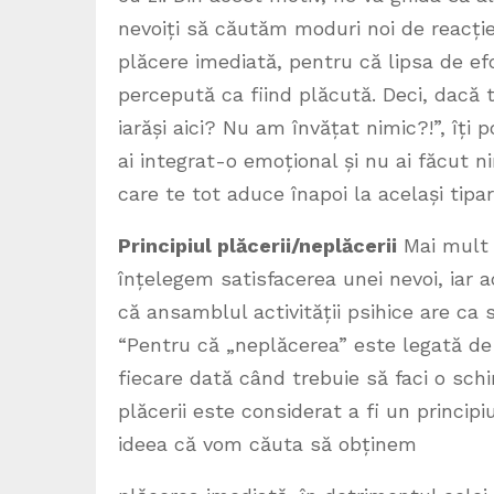
nevoiți să căutăm moduri noi de reacție l
plăcere imediată, pentru că lipsa de efo
percepută ca fiind plăcută. Deci, dacă
iarăși aici? Nu am învățat nimic?!”, îți 
ai integrat-o emoțional și nu ai făcut n
care te tot aduce înapoi la același tipa
Principiul plăcerii/neplăcerii
Mai mult d
înțelegem satisfacerea unei nevoi, iar 
că ansamblul activității psihice are ca 
“Pentru că „neplăcerea” este legată de c
fiecare dată când trebuie să faci o sch
plăcerii este considerat a fi un princip
ideea că vom căuta să obținem