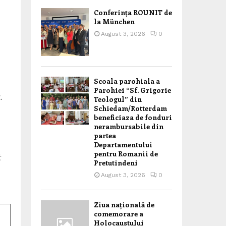
Conferința ROUNIT de
la München
August 3, 2026
0
Scoala parohiala a
Parohiei “Sf. Grigorie
.
Teologul” din
Schiedam/Rotterdam
beneficiaza de fonduri
nerambursabile din
partea
Departamentului
pentru Romanii de
t
Pretutindeni
August 3, 2026
0
Ziua națională de
comemorare a
Holocaustului