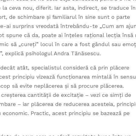
a ceva nou, diferit. Iar asta, indirect, se traduce în
rt, de schimbare și familiarul în sine sunt o parte
 te-ai surprins vreodată întrebându-te „Cum am aju
pot spune că da, poate ai înțeles rațional lecția însă
imic să „cureți” locul în care a fost gândul sau emoț
r”, explică psihologul Andra Tănăsescu.
ecât atât, specialistul consideră că prin plăcere
acest principiu vizează funcționarea mintală în sensu
scop să evite neplăcerea și să procure plăcerea.
reșterea cantității de excitație – vezi ce simți de
imbare – iar plăcerea de reducerea acesteia, principi
iu economic. Practic, acest principiu se bazează pe