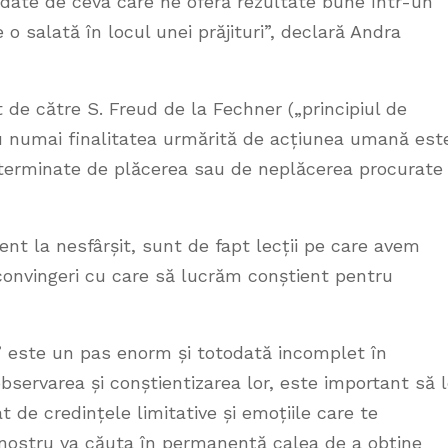
 date de ceva care ne oferă rezultate bune într-un
o salată în locul unei prăjituri”, declară Andra
t de către S. Freud de la Fechner („principiul de
nu numai finalitatea urmărită de acțiunea umană est
eterminate de plăcerea sau de neplăcerea procurate 
rent la nesfârșit, sunt de fapt lecții pe care avem
 convingeri cu care să lucrăm conștient pentru
e” este un pas enorm și totodată incomplet în
bservarea și conștientizarea lor, este important să 
t de credințele limitative și emoțiile care te
l nostru va căuta în permanență calea de a obține