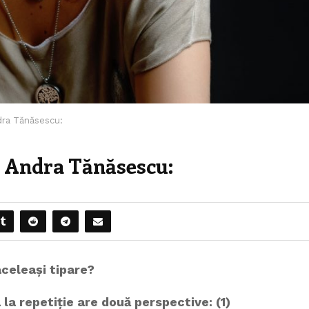
ndra Tănăsescu:
i Andra Tănăsescu:
aceleași tipare?
 la repetiție are două perspective: (1)