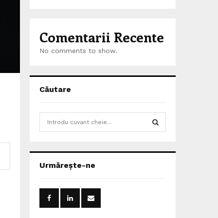
Comentarii Recente
No comments to show.
Căutare
S
e
a
S
r
c
E
Urmărește-ne
h
f
A
o
r
R
: