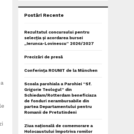
C
H
Postări Recente
Rezultatul concursului pentru
selecția și acordarea bursei
„Ierunca-Lovinescu” 2026/2027
e
Precizări de presă
Conferința ROUNIT de la München
na
Scoala parohiala a Parohiei “Sf.
Grigorie Teologul” din
Schiedam/Rotterdam beneficiaza
de fonduri nerambursabile din
le
partea Departamentului pentru
Romanii de Pretutindeni
zi
Ziua națională de comemorare a
Holocaustului împotriva romilor
i