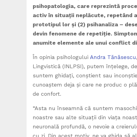
psihopatologia, care reprezintă proce
activ în situații neplăcute, repetând 
prototipul lor și (2) psihanaliza – d
devin fenomene de repetiție. Simptom
anumite elemente ale unui conflict din
În opinia psihologului
Andra Tănăsescu
Lingvistică (INLPSI), putem înțelege, dec
suntem ghidați, conștient sau inconștien
cunoaștem deja și care ne produc o plă
de confort.
“Asta nu înseamnă că suntem masochiști
noastre sau alte situații din viața noastr
neuronală profundă, o nevoie a creierulu
cu zi. Din acest motiv, ne va ghida să 