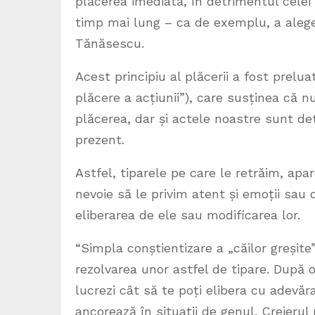
plăcerea imediată, în detrimentul celei
timp mai lung – ca de exemplu, a alege 
Tănăsescu.
Acest principiu al plăcerii a fost prelua
plăcere a acțiunii”), care susținea că 
plăcerea, dar și actele noastre sunt d
prezent.
Astfel, tiparele pe care le retrăim, apa
nevoie să le privim atent și emoții sau
eliberarea de ele sau modificarea lor.
“Simpla conștientizare a „căilor greșit
rezolvarea unor astfel de tipare. După o
lucrezi cât să te poți elibera cu adevăra
ancorează în situații de genul. Creieru