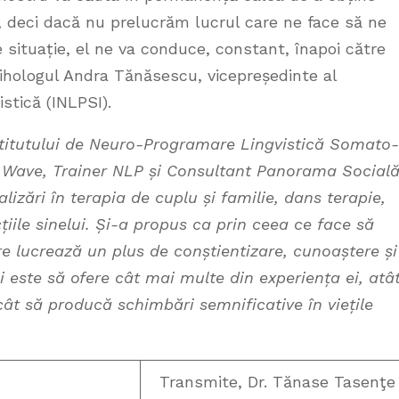
, deci dacă nu prelucrăm lucrul care ne face să ne
e situație, el ne va conduce, constant, înapoi către
psihologul Andra Tănăsescu, vicepreședinte al
stică (INLPSI).
stitutului de Neuro-Programare Lingvistică Somato-
g Wave, Trainer NLP și Consultant Panorama Socială
alizări în terapia de cuplu și familie, dans terapie,
țiile sinelui. Și-a propus ca prin ceea ce face să
re lucrează un plus de conștientizare, cunoaștere și
 ei este să ofere cât mai multe din experiența ei, atâ
ncât să producă schimbări semnificative în viețile
Transmite, Dr. Tănase Tasenţe