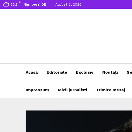
C
Nürnberg, DE
August 6, 2026
22.3
Acasă
Editoriale
Exclusiv
Noutăți
Se
Impressum
Micii jurnaliști
Trimite mesaj