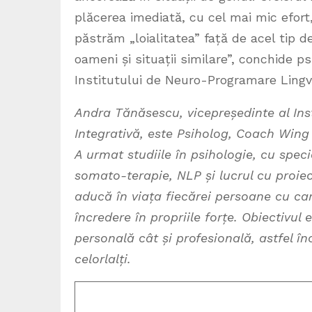
plăcerea imediată, cu cel mai mic efort
păstrăm „loialitatea” față de acel tip d
oameni și situații similare”, conchide 
Institutului de Neuro-Programare Lingvi
Andra Tănăsescu, vicepreședinte al In
Integrativă, este Psiholog, Coach Win
A urmat studiile în psihologie, cu speci
somato-terapie, NLP și lucrul cu proiec
aducă în viața fiecărei persoane cu ca
încredere în propriile forțe. Obiectivul
personală cât și profesională, astfel î
celorlalți.