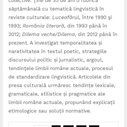
colective. Ţine de 35 de ani o rubrică
săptămânală cu tematică lingvistică în
reviste culturale:
Luceafărul
, între 1990 şi
1993;
România literară
, din 1993 până în
2012;
Dilema veche/Dilema
, din 2012 până în
prezent. A investigat temporalitatea și
narativitatea în textul poetic, strategiile
discursului politic și jurnalistic, argoul,
tendinţele limbii române actuale, procesul
de standardizare lingvistică. Articolele din
presa culturală urmăresc tendințe lexicale,
gramaticale, stilistice și pragmatice ale
limbii române actuale, propunând explicații
etimologice sau soluții normative.