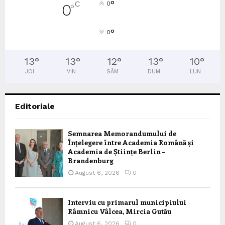
°
C
0
0
°
°
0
13
°
13
°
12
°
13
°
10
°
JOI
VIN
SÂM
DUM
LUN
Editoriale
Semnarea Memorandumului de
Înțelegere între Academia Română și
Academia de Științe Berlin –
Brandenburg
August 6, 2026
0
Interviu cu primarul municipiului
Râmnicu Vâlcea, Mircia Gutău
August 6, 2026
0