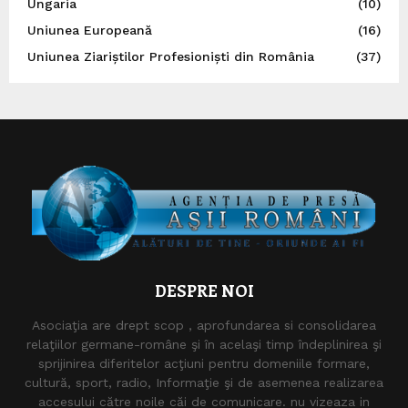
Ungaria
(10)
Uniunea Europeană
(16)
Uniunea Ziariștilor Profesioniști din România
(37)
DESPRE NOI
Asociaţia are drept scop , aprofundarea si consolidarea
relaţiilor germane-române şi în acelaşi timp îndeplinirea şi
sprijinirea diferitelor acţiuni pentru domeniile formare,
cultură, sport, radio, Informaţie şi de asemenea realizarea
accesului către noile căi de comunicare. nu vizeaza in