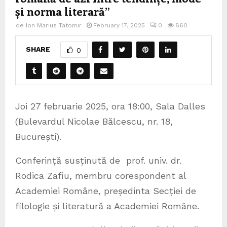
și norma literară”
de
Ion Marius Tatomir
February 17, 2025
0
860
SHARE
0
Joi 27 februarie 2025, ora 18:00, Sala Dalles
(Bulevardul Nicolae Bălcescu, nr. 18,
București).
Conferință susținută de prof. univ. dr.
Rodica Zafiu, membru corespondent al
Academiei Române, președinta Secției de
filologie și literatură a Academiei Române.