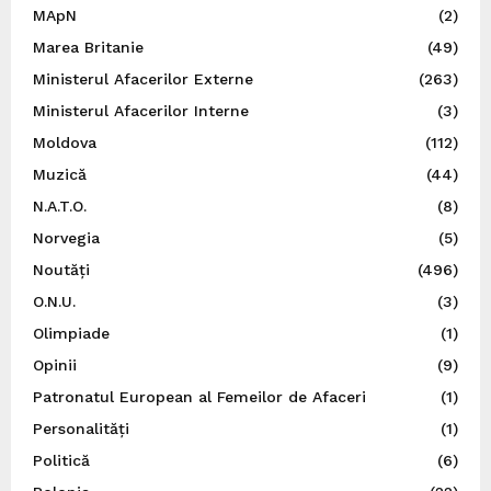
MApN
(2)
Marea Britanie
(49)
Ministerul Afacerilor Externe
(263)
Ministerul Afacerilor Interne
(3)
Moldova
(112)
Muzică
(44)
N.A.T.O.
(8)
Norvegia
(5)
Noutăți
(496)
O.N.U.
(3)
Olimpiade
(1)
Opinii
(9)
Patronatul European al Femeilor de Afaceri
(1)
Personalități
(1)
Politică
(6)