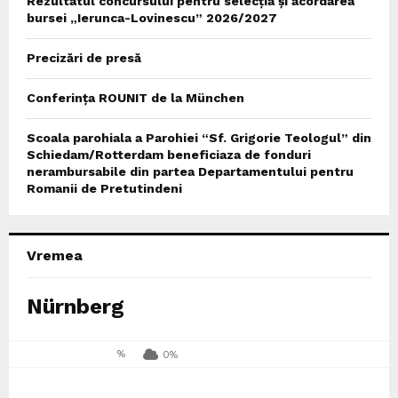
Rezultatul concursului pentru selecția și acordarea
bursei „Ierunca-Lovinescu” 2026/2027
Precizări de presă
Conferința ROUNIT de la München
Scoala parohiala a Parohiei “Sf. Grigorie Teologul” din
Schiedam/Rotterdam beneficiaza de fonduri
nerambursabile din partea Departamentului pentru
Romanii de Pretutindeni
Vremea
Nürnberg
%
0%