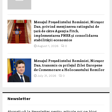
Mesajul Președintelui României, Nicușor
Dan, privind menținerea ratingului de
țară de către Agenția Fitch,
implementarea PNRR și consolidarea
stabilității economice
August 1, 2026
0
Mesajul Președintelui României, Nicușor
Dan, transmis cu prilejul Zilei Europene
de Comemorare a Holocaustului Romilor
July 31, 2026
0
Newsletter
Abonați-vă la Newsletter pentru articole noi pe blog,