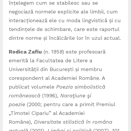
înțelegem cum se stabilesc sau se
negociază normele explicite ale limbii, cum
interacționează ele cu moda lingvistică și cu
tendințele de schimbare, care este raportul
dintre norme și încălcările lor în uzul actual.
Rodica Zafiu
(n. 1958) este profesoară
emerită la Facultatea de Litere a
Universității din București și membru
corespondent al Academiei Române. A
publicat volumele
Poezia simbolistică
românească
(1996),
Naraţiune şi
poezie
(2000; pentru care a primit Premiul
„Timotei Cipariu” al Academiei
Române),
Diversitate stilistică în româna
actuală
(2001),
Limbaj şi politică
(2007),
101