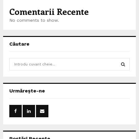
Comentarii Recente
No comments to show.
Căutare
S
e
a
S
r
c
E
Urmărește-ne
h
f
A
o
r
R
:
C
Postări Recente
H