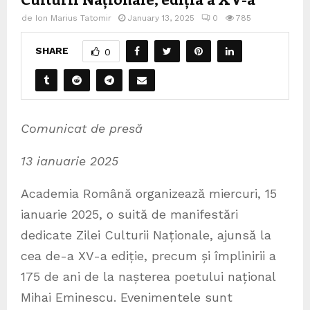
de
Ion Marius Tatomir
January 13, 2025
0
785
SHARE
0
Comunicat de presă
13
ianuarie 2025
Academia Română organizează miercuri, 15
ianuarie 2025, o suită de manifestări
dedicate Zilei Culturii Naționale, ajunsă la
cea de-a XV-a ediție, precum și împlinirii a
175 de ani de la nașterea poetului național
Mihai Eminescu. Evenimentele sunt