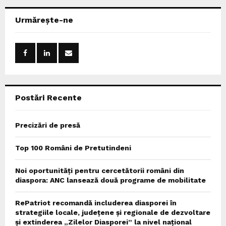
r
c
E
Urmărește-ne
h
f
A
o
r
R
:
C
Postări Recente
H
Precizări de presă
Top 100 Români de Pretutindeni
Noi oportunități pentru cercetătorii români din
diaspora: ANC lansează două programe de mobilitate
RePatriot recomandă includerea diasporei în
strategiile locale, județene și regionale de dezvoltare
și extinderea „Zilelor Diasporei” la nivel național