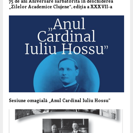
75 de ani Aniversare sărbătorită în deschiderea
„Zilelor Academice Clujene“, ediția a XXXVII-a
Sesiune omagială „Anul Cardinal Iuliu Hossu”