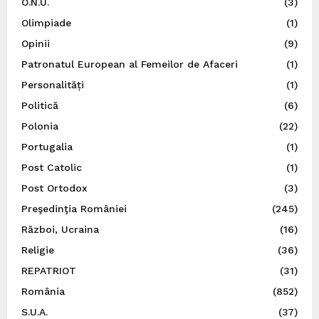
O.N.U.
(3)
Olimpiade
(1)
Opinii
(9)
Patronatul European al Femeilor de Afaceri
(1)
Personalități
(1)
Politică
(6)
Polonia
(22)
Portugalia
(1)
Post Catolic
(1)
Post Ortodox
(3)
Preşedinţia României
(245)
Război, Ucraina
(16)
Religie
(36)
REPATRIOT
(31)
România
(852)
S.U.A.
(37)