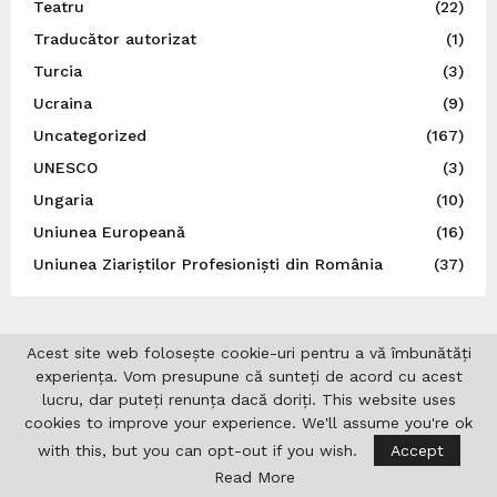
Teatru
(22)
Traducător autorizat
(1)
Turcia
(3)
Ucraina
(9)
Uncategorized
(167)
UNESCO
(3)
Ungaria
(10)
Uniunea Europeană
(16)
Uniunea Ziariștilor Profesioniști din România
(37)
Acest site web folosește cookie-uri pentru a vă îmbunătăți
experiența. Vom presupune că sunteți de acord cu acest
lucru, dar puteți renunța dacă doriți. This website uses
cookies to improve your experience. We'll assume you're ok
with this, but you can opt-out if you wish.
Accept
Read More