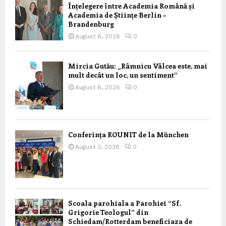
Înțelegere între Academia Română și
Academia de Științe Berlin –
Brandenburg
August 6, 2026
0
Mircia Gutău: „Râmnicu Vâlcea este, mai
mult decât un loc, un sentiment”
August 6, 2026
0
Conferința ROUNIT de la München
August 3, 2026
0
Scoala parohiala a Parohiei “Sf.
Grigorie Teologul” din
Schiedam/Rotterdam beneficiaza de