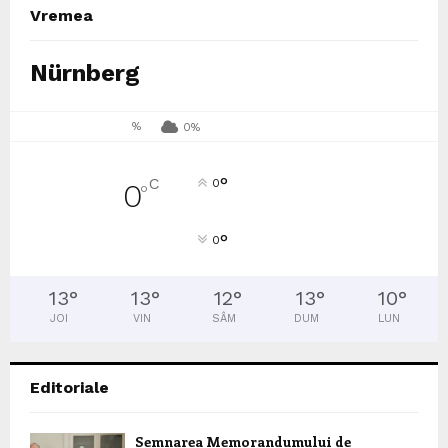
Vremea
Nürnberg
%
0%
°
C
0
0
°
°
0
13
°
13
°
12
°
13
°
10
°
JOI
VIN
SÂM
DUM
LUN
Editoriale
Semnarea Memorandumului de