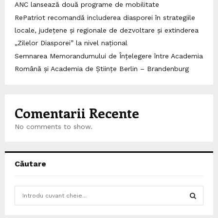
ANC lansează două programe de mobilitate
RePatriot recomandă includerea diasporei în strategiile
locale, județene și regionale de dezvoltare și extinderea
„Zilelor Diasporei” la nivel național
Semnarea Memorandumului de Înțelegere între Academia
Română și Academia de Științe Berlin – Brandenburg
Comentarii Recente
No comments to show.
Căutare
S
e
a
S