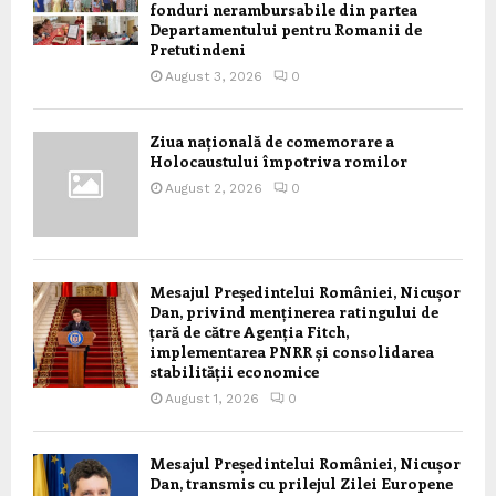
fonduri nerambursabile din partea
Departamentului pentru Romanii de
Pretutindeni
August 3, 2026
0
Ziua națională de comemorare a
Holocaustului împotriva romilor
August 2, 2026
0
Mesajul Președintelui României, Nicușor
Dan, privind menținerea ratingului de
țară de către Agenția Fitch,
implementarea PNRR și consolidarea
stabilității economice
August 1, 2026
0
Mesajul Președintelui României, Nicușor
Dan, transmis cu prilejul Zilei Europene