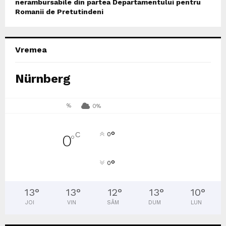
nerambursabile din partea Departamentului pentru
Romanii de Pretutindeni
Vremea
Nürnberg
%
0%
°
C
0
0
°
°
0
13
°
13
°
12
°
13
°
10
°
JOI
VIN
SÂM
DUM
LUN