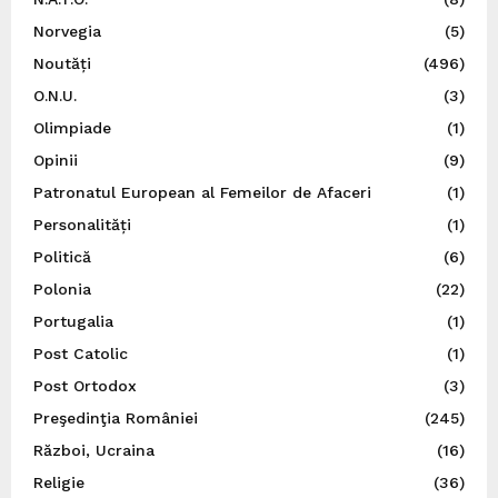
Norvegia
(5)
Noutăți
(496)
O.N.U.
(3)
Olimpiade
(1)
Opinii
(9)
Patronatul European al Femeilor de Afaceri
(1)
Personalități
(1)
Politică
(6)
Polonia
(22)
Portugalia
(1)
Post Catolic
(1)
Post Ortodox
(3)
Preşedinţia României
(245)
Război, Ucraina
(16)
Religie
(36)