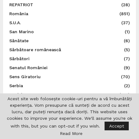
REPATRIOT
(28)
România
(851)
S.U.A.
(37)
San Marino
(1)
Sănătate
(6)
Sărbătoare românească
(5)
Sărbători
(7)
Senatul României
(9)
Sens Giratoriu
(70)
Serbia
(2)
Social
(136)
Acest site web folosește cookie-uri pentru a vă îmbunătăți
Spania
(34)
experiența. Vom presupune că sunteți de acord cu acest
lucru, dar puteți renunța dacă doriți. This website uses
Spectacol
(5)
cookies to improve your experience. We'll assume you're ok
Sport
(22)
with this, but you can opt-out if you wish.
Accept
Statele Unite ale Americii
(21)
Read More