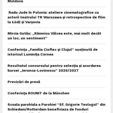
Moldova
Radu Jude în Polonia: ateliere cinematografice cu
actorii teatrului TR Warszawa și retrospective de film
la Łódź și Varșovia
Mircia Gutău: „Râmnicu Vâlcea este, mai mult decât
un loc, un sentiment”
Conferința „Familia Cioflec și Clujul” susținută de
istoricul Luminița Cornea
Rezultatul concursului pentru selecția și acordarea
bursei „Ierunca-Lovinescu” 2026/2027
Precizări de presă
Conferința ROUNIT de la München
Scoala parohiala a Parohiei “Sf. Grigorie Teologul” din
Schiedam/Rotterdam beneficiaza de fonduri