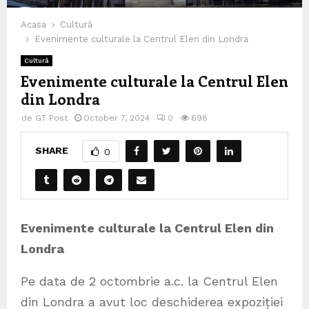
Acasa
Cultură
Evenimente culturale la Centrul Elen din Londra
Cultură
Evenimente culturale la Centrul Elen
din Londra
de
GT Post
October 7, 2024
0
698
SHARE
0
Evenimente culturale la Centrul Elen din
Londra
Pe data de 2 octombrie a.c. la Centrul Elen
din Londra a avut loc deschiderea expoziției