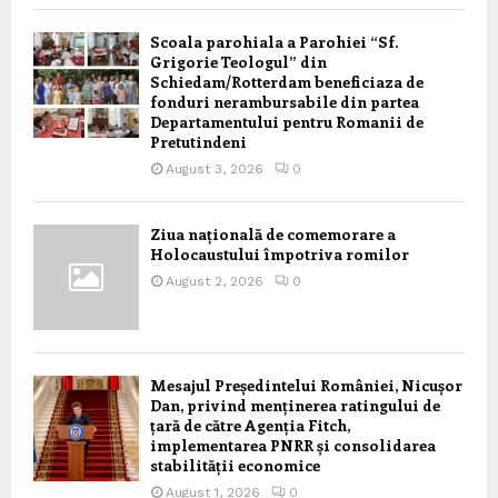
Scoala parohiala a Parohiei “Sf.
Grigorie Teologul” din
Schiedam/Rotterdam beneficiaza de
fonduri nerambursabile din partea
Departamentului pentru Romanii de
Pretutindeni
August 3, 2026
0
Ziua națională de comemorare a
Holocaustului împotriva romilor
August 2, 2026
0
Mesajul Președintelui României, Nicușor
Dan, privind menținerea ratingului de
țară de către Agenția Fitch,
implementarea PNRR și consolidarea
stabilității economice
August 1, 2026
0