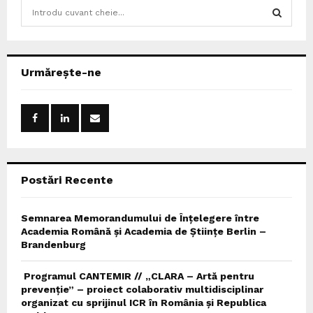
S
e
a
S
r
c
E
Urmărește-ne
h
f
A
o
r
R
:
C
Postări Recente
H
Semnarea Memorandumului de Înțelegere între
Academia Română și Academia de Științe Berlin –
Brandenburg
Programul CANTEMIR // „CLARA – Artă pentru
prevenție” – proiect colaborativ multidisciplinar
organizat cu sprijinul ICR în România și Republica