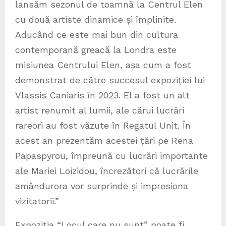
lansăm sezonul de toamnă la Centrul Elen
cu două artiste dinamice și împlinite.
Aducând ce este mai bun din cultura
contemporană greacă la Londra este
misiunea Centrului Elen, așa cum a fost
demonstrat de către succesul expoziției lui
Vlassis Caniaris în 2023. El a fost un alt
artist renumit al lumii, ale cărui lucrări
rareori au fost văzute în Regatul Unit. În
acest an prezentăm acestei țări pe Rena
Papaspyrou, împreună cu lucrări importante
ale Mariei Loizidou, încrezători că lucrările
amândurora vor surprinde și impresiona
vizitatorii.”
Expoziția “Locul care nu sunt” poate fi