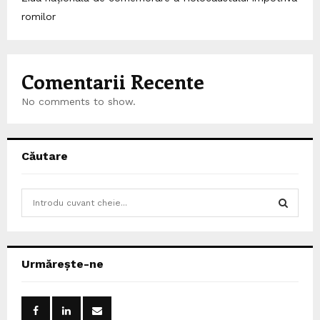
romilor
Comentarii Recente
No comments to show.
Căutare
S
e
a
S
r
c
E
Urmărește-ne
h
f
A
o
r
R