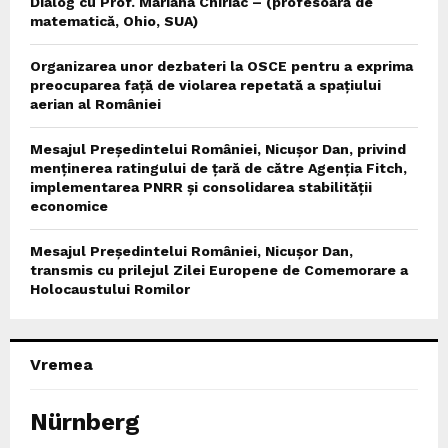
Dialog cu Prof. Mariana Chiriac – (profesoară de
matematică, Ohio, SUA)
Organizarea unor dezbateri la OSCE pentru a exprima
preocuparea față de violarea repetată a spațiului
aerian al României
Mesajul Președintelui României, Nicușor Dan, privind
menținerea ratingului de țară de către Agenția Fitch,
implementarea PNRR și consolidarea stabilității
economice
Mesajul Președintelui României, Nicușor Dan,
transmis cu prilejul Zilei Europene de Comemorare a
Holocaustului Romilor
Vremea
Nürnberg