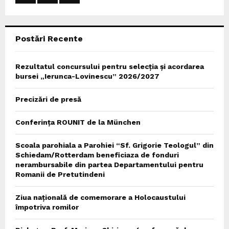
:
C
Postări Recente
H
Rezultatul concursului pentru selecția și acordarea
bursei „Ierunca-Lovinescu” 2026/2027
Precizări de presă
Conferința ROUNIT de la München
Scoala parohiala a Parohiei “Sf. Grigorie Teologul” din
Schiedam/Rotterdam beneficiaza de fonduri
nerambursabile din partea Departamentului pentru
Romanii de Pretutindeni
Ziua națională de comemorare a Holocaustului
împotriva romilor