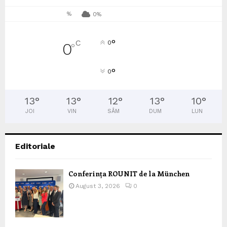
%
0%
°
C
0
0
°
°
0
13
°
13
°
12
°
13
°
10
°
JOI
VIN
SÂM
DUM
LUN
Editoriale
Conferința ROUNIT de la München
August 3, 2026
0