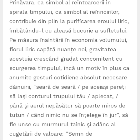
Prinăvara, ca simbol al reîntoarcerii în
spirala timpului, ca simbol al reînnoirilor,
contribuie din plin la purificarea eroului liric,
îmbătându-l cu aleasă bucurie a sufletului.
Pe măsura înaintării în economia volumului,
fiorul liric capătă nuanțe noi, gravitatea
acestuia crescând gradat concomitent cu
scurgerea timpului, încă un motiv în plus ca
anumite gesturi cotidiene absolut necesare
dăinuirii, “seară de seară / pe aceiaşi pereți
să laşi conturul trupului tău / aplecat, /
până şi aerul nepăsător să poarte miros de
tutun / când nimic nu se înțelege în jur”, să
fie unse cu murmurul tainic şi adânc al
cugetării de valoare: “Semn de