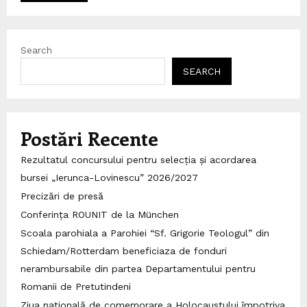
Search
SEARCH
Postări Recente
Rezultatul concursului pentru selecția și acordarea
bursei „Ierunca-Lovinescu” 2026/2027
Precizări de presă
Conferința ROUNIT de la München
Scoala parohiala a Parohiei “Sf. Grigorie Teologul” din
Schiedam/Rotterdam beneficiaza de fonduri
nerambursabile din partea Departamentului pentru
Romanii de Pretutindeni
Ziua națională de comemorare a Holocaustului împotriva