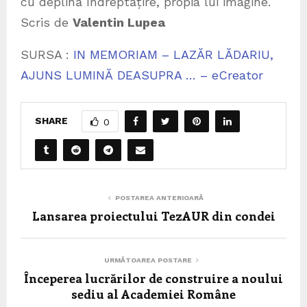
cu deplină îndreptățire, propia lui imagine.
Scris de
Valentin Lupea
SURSA :
IN MEMORIAM – LAZĂR LĂDARIU,
AJUNS LUMINĂ DEASUPRA … – eCreator
SHARE
0
POSTAREA ANTERIOARĂ
Lansarea proiectului TezAUR din condei
URMĂTOAREA POSTARE
Începerea lucrărilor de construire a noului
sediu al Academiei Române