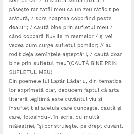
serii pe cer / în sfânta semănătură, /
păşeşte rar tatăl meu ca un zeu rătăcit pe
arătură, / spre noaptea coborând peste
dealuri; / caută bine prin sufletul meu /
când coboară fluviile miresmelor / şi vei
vedea cum curge sufletul pomilor; // au
rodit deja semințele aşteptării, / caută doar
bine prin sufletul meu”(CAUTĂ BINE PRIN
SUFLETUL MEU).
Din poemele lui Lazăr Lădariu, din tematica
lor exprimată clar, deducem faptul că arta
literară legitimă este cuvântul viu şi
însuflețit al aceluia care cunoaşte, caută şi
care, folosindu-l în scris, cu multă
măiestriei, îşi construieşte, pe drept cuvânt,