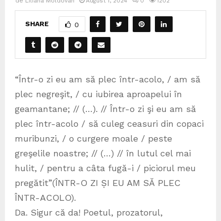
de
Liliana Moldovan
August 1, 2024
0
1202
SHARE
0
“Într-o zi eu am să plec într-acolo, / am să
plec negreşit, / cu iubirea aproapelui în
geamantane; // (…). // Într-o zi şi eu am să
plec într-acolo / să culeg ceasuri din copaci
muribunzi, / o curgere moale / peste
greşelile noastre; // (…) // în lutul cel mai
hulit, / pentru a câta fugă-i / piciorul meu
pregătit”(ÎNTR-O ZI ṢI EU AM SĂ PLEC
ÎNTR-ACOLO).
Da. Sigur că da! Poetul, prozatorul,