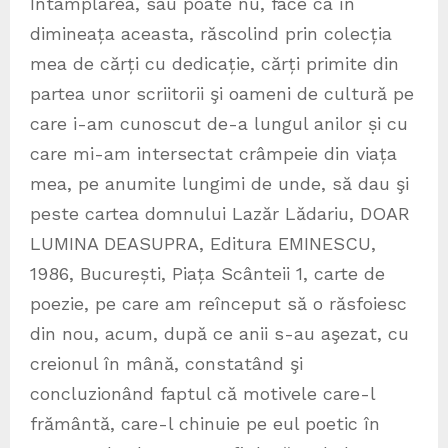
Întâmplarea, sau poate nu, face ca în
dimineața aceasta, răscolind prin colecția
mea de cărți cu dedicație, cărți primite din
partea unor scriitorii şi oameni de cultură pe
care i-am cunoscut de-a lungul anilor ṣi cu
care mi-am intersectat crâmpeie din viața
mea, pe anumite lungimi de unde, să dau şi
peste cartea domnului Lazăr Lădariu, DOAR
LUMINA DEASUPRA, Editura EMINESCU,
1986, București, Piața Scânteii 1, carte de
poezie, pe care am reînceput să o răsfoiesc
din nou, acum, după ce anii s-au aşezat, cu
creionul în mână, constatând şi
concluzionând faptul că motivele care-l
frământă, care-l chinuie pe eul poetic în