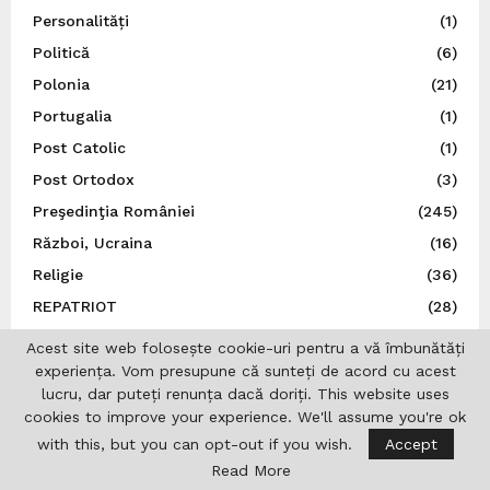
Personalități
(1)
Politică
(6)
Polonia
(21)
Portugalia
(1)
Post Catolic
(1)
Post Ortodox
(3)
Preşedinţia României
(245)
Război, Ucraina
(16)
Religie
(36)
REPATRIOT
(28)
România
(847)
Acest site web folosește cookie-uri pentru a vă îmbunătăți
S.U.A.
(37)
experiența. Vom presupune că sunteți de acord cu acest
lucru, dar puteți renunța dacă doriți. This website uses
San Marino
(1)
cookies to improve your experience. We'll assume you're ok
Sănătate
(6)
with this, but you can opt-out if you wish.
Accept
Sărbătoare românească
(5)
Read More