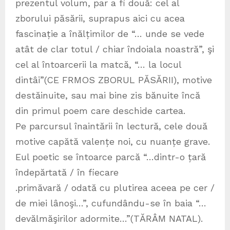
prezentul volum, par a fi două: cel al
zborului păsării, suprapus aici cu acea
fascinație a înălțimilor de “… unde se vede
atât de clar totul / chiar îndoiala noastră”, şi
cel al întoarcerii la matcă, “… la locul
dintâi”(CE FRMOS ZBORUL PĂSĂRII), motive
destăinuite, sau mai bine zis bănuite încă
din primul poem care deschide cartea.
Pe parcursul înaintării în lectură, cele două
motive capătă valențe noi, cu nuanțe grave.
Eul poetic se întoarce parcă “…dintr-o țară
îndepărtată / în fiecare
.primăvară / odată cu plutirea aceea pe cer /
de miei lânoşi…”, cufundându-se în baia “…
devălmăşirilor adormite…”(TĂRÂM NATAL).