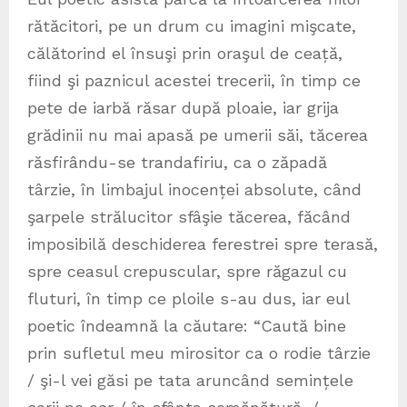
rătăcitori, pe un drum cu imagini mişcate,
călătorind el însuşi prin oraşul de ceață,
fiind şi paznicul acestei trecerii, în timp ce
pete de iarbă răsar după ploaie, iar grija
grădinii nu mai apasă pe umerii săi, tăcerea
răsfirându-se trandafiriu, ca o zăpadă
târzie, în limbajul inocenței absolute, când
şarpele strălucitor sfâşie tăcerea, făcând
imposibilă deschiderea ferestrei spre terasă,
spre ceasul crepuscular, spre răgazul cu
fluturi, în timp ce ploile s-au dus, iar eul
poetic îndeamnă la căutare: “Caută bine
prin sufletul meu mirositor ca o rodie târzie
/ şi-l vei găsi pe tata aruncând semințele