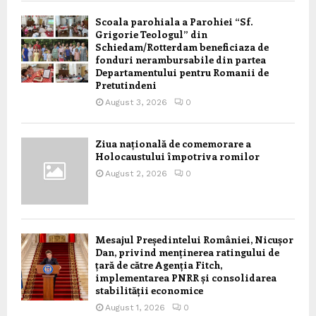
Scoala parohiala a Parohiei “Sf.
Grigorie Teologul” din
Schiedam/Rotterdam beneficiaza de
fonduri nerambursabile din partea
Departamentului pentru Romanii de
Pretutindeni
August 3, 2026
0
Ziua națională de comemorare a
Holocaustului împotriva romilor
August 2, 2026
0
Mesajul Președintelui României, Nicușor
Dan, privind menținerea ratingului de
țară de către Agenția Fitch,
implementarea PNRR și consolidarea
stabilității economice
August 1, 2026
0