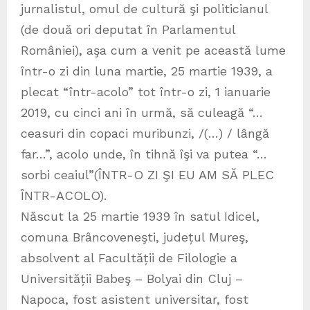
jurnalistul, omul de cultură şi politicianul
(de două ori deputat în Parlamentul
României), aşa cum a venit pe această lume
într-o zi din luna martie, 25 martie 1939, a
plecat “într-acolo” tot într-o zi, 1 ianuarie
2019, cu cinci ani în urmă, să culeagă “…
ceasuri din copaci muribunzi, /(…) / lângă
far…”, acolo unde, în tihnă îşi va putea “…
sorbi ceaiul”(ÎNTR-O ZI ŞI EU AM SĂ PLEC
ÎNTR-ACOLO).
Născut la 25 martie 1939 în satul Idicel,
comuna Brâncoveneşti, județul Mureş,
absolvent al Facultății de Filologie a
Universității Babeş – Bolyai din Cluj –
Napoca, fost asistent universitar, fost