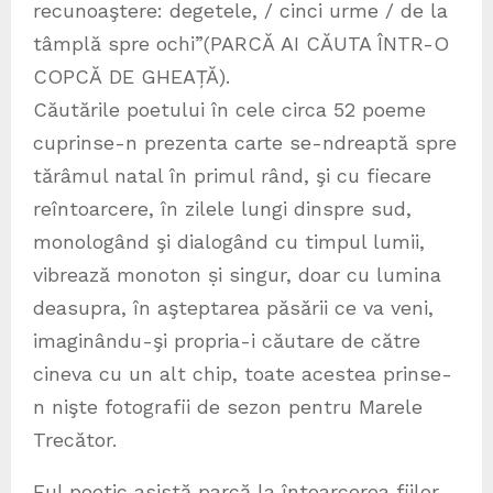
recunoaştere: degetele, / cinci urme / de la
tâmplă spre ochi”(PARCĂ AI CĂUTA ÎNTR-O
COPCĂ DE GHEAȚĂ).
Căutările poetului în cele circa 52 poeme
cuprinse-n prezenta carte se-ndreaptă spre
tărâmul natal în primul rând, şi cu fiecare
reîntoarcere, în zilele lungi dinspre sud,
monologând şi dialogând cu timpul lumii,
vibrează monoton ṣi singur, doar cu lumina
deasupra, în aşteptarea păsării ce va veni,
imaginându-şi propria-i căutare de către
cineva cu un alt chip, toate acestea prinse-
n nişte fotografii de sezon pentru Marele
Trecător.
Eul poetic asistă parcă la întoarcerea fiilor