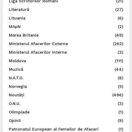
Liga Scriitorilor Români
(21)
Literatură
(27)
Lituania
(6)
MApN
(2)
Marea Britanie
(49)
Ministerul Afacerilor Externe
(262)
Ministerul Afacerilor Interne
(3)
Moldova
(111)
Muzică
(44)
N.A.T.O.
(8)
Norvegia
(5)
Noutăți
(496)
O.N.U.
(3)
Olimpiade
(1)
Opinii
(9)
Patronatul European al Femeilor de Afaceri
(1)