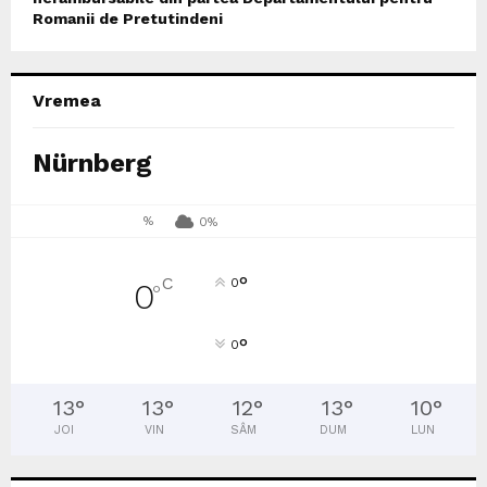
Romanii de Pretutindeni
Vremea
Nürnberg
%
0%
°
C
0
0
°
°
0
13
°
13
°
12
°
13
°
10
°
JOI
VIN
SÂM
DUM
LUN