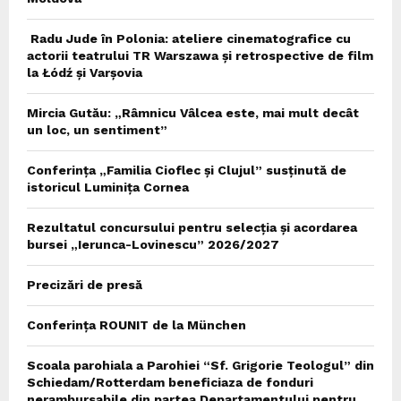
Radu Jude în Polonia: ateliere cinematografice cu
actorii teatrului TR Warszawa și retrospective de film
la Łódź și Varșovia
Mircia Gutău: „Râmnicu Vâlcea este, mai mult decât
un loc, un sentiment”
Conferința „Familia Cioflec și Clujul” susținută de
istoricul Luminița Cornea
Rezultatul concursului pentru selecția și acordarea
bursei „Ierunca-Lovinescu” 2026/2027
Precizări de presă
Conferința ROUNIT de la München
Scoala parohiala a Parohiei “Sf. Grigorie Teologul” din
Schiedam/Rotterdam beneficiaza de fonduri
nerambursabile din partea Departamentului pentru