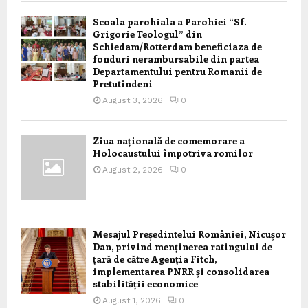
Scoala parohiala a Parohiei “Sf.
Grigorie Teologul” din
Schiedam/Rotterdam beneficiaza de
fonduri nerambursabile din partea
Departamentului pentru Romanii de
Pretutindeni
August 3, 2026
0
Ziua națională de comemorare a
Holocaustului împotriva romilor
August 2, 2026
0
Mesajul Președintelui României, Nicușor
Dan, privind menținerea ratingului de
țară de către Agenția Fitch,
implementarea PNRR și consolidarea
stabilității economice
August 1, 2026
0