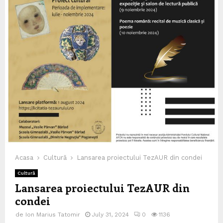
Acasa
Cultură
Lansarea proiectului TezAUR din condei
Cultură
Lansarea proiectului TezAUR din
condei
de
Ion Marius Tatomir
July 31, 2024
0
1136