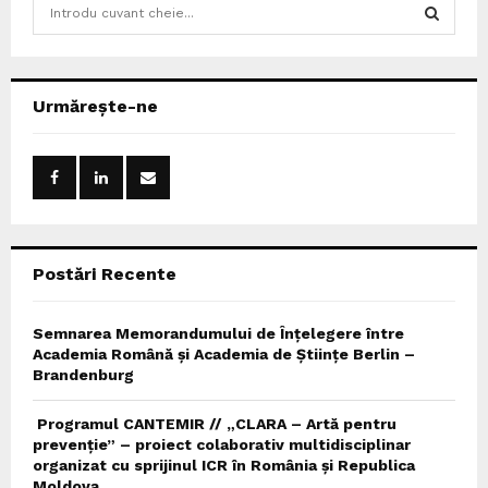
S
e
a
S
r
c
E
Urmărește-ne
h
f
A
o
r
R
:
C
Postări Recente
H
Semnarea Memorandumului de Înțelegere între
Academia Română și Academia de Științe Berlin –
Brandenburg
Programul CANTEMIR // „CLARA – Artă pentru
prevenție” – proiect colaborativ multidisciplinar
organizat cu sprijinul ICR în România și Republica
Moldova