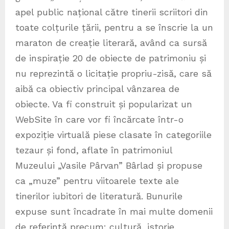
apel public național către tinerii scriitori din
toate colțurile țării, pentru a se înscrie la un
maraton de creație literară, având ca sursă
de inspirație 20 de obiecte de patrimoniu și
nu reprezintă o licitație propriu-zisă, care să
aibă ca obiectiv principal vânzarea de
obiecte. Va fi construit și popularizat un
WebSite în care vor fi încărcate într-o
expoziție virtuală piese clasate în categoriile
tezaur și fond, aflate în patrimoniul
Muzeului „Vasile Pârvan” Bârlad și propuse
ca „muze” pentru viitoarele texte ale
tinerilor iubitori de literatură. Bunurile
expuse sunt încadrate în mai multe domenii
de referință precum: cultură, istorie,