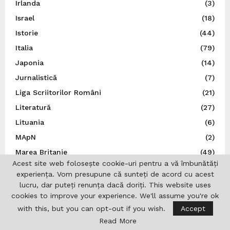
Irlanda
(3)
Israel
(18)
Istorie
(44)
Italia
(79)
Japonia
(14)
Jurnalistică
(7)
Liga Scriitorilor Români
(21)
Literatură
(27)
Lituania
(6)
MApN
(2)
Marea Britanie
(49)
Acest site web folosește cookie-uri pentru a vă îmbunătăți
Ministerul Afacerilor Externe
(263)
experiența. Vom presupune că sunteți de acord cu acest
Ministerul Afacerilor Interne
(3)
lucru, dar puteți renunța dacă doriți. This website uses
cookies to improve your experience. We'll assume you're ok
Moldova
(112)
with this, but you can opt-out if you wish.
Accept
Muzică
(44)
Read More
N.A.T.O.
(8)