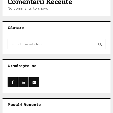
Comentarii Recente
No comments to show.
Căutare
S
e
a
S
r
c
E
Urmărește-ne
h
f
A
o
r
R
:
C
Postări Recente
H