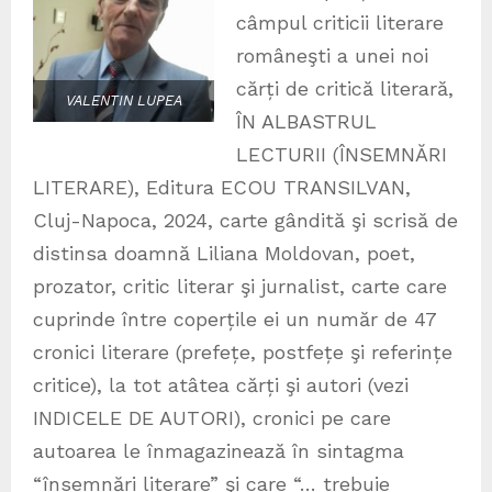
câmpul criticii literare
româneşti a unei noi
cărți de critică literară,
VALENTIN LUPEA
ÎN ALBASTRUL
LECTURII (ÎNSEMNĂRI
LITERARE), Editura ECOU TRANSILVAN,
Cluj-Napoca, 2024, carte gândită şi scrisă de
distinsa doamnă Liliana Moldovan, poet,
prozator, critic literar şi jurnalist, carte care
cuprinde între coperțile ei un număr de 47
cronici literare (prefețe, postfețe şi referințe
critice), la tot atâtea cărți şi autori (vezi
INDICELE DE AUTORI), cronici pe care
autoarea le înmagazinează în sintagma
“însemnări literare” şi care “… trebuie