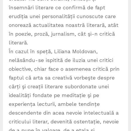
însemnări literare ce confirmă de fapt
erudiția unei personalității cunoscute care
onorează actualitatea noastră literară, atât
în poezie, proză, jurnalism, cât şi-n critică
literară.
În cazul în speță, Liliana Moldovan,
nelăsându-se ispitită de iluzia unei critici
obiective, chiar face o asemenea critică prin
faptul că arta sa creativă vorbeşte despre
cărți şi creații literare subordonate unei
idealități fondate pe meditație şi pe
experiența lecturii, ambele tendințe
descendente din acea nevoie intelectuală a
criticului literar, devenită ostentație, nevoie
de a pune în valoare, de a etala şi