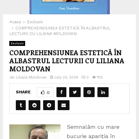
Acasa
Exclusiv
COMPREHENSIUNEA ESTETICĂ ÎN ALBASTRUL
LECTURII CU LILIANA MOLDOVAN
Exclusiv
COMPREHENSIUNEA ESTETICĂ ÎN
ALBASTRUL LECTURII CU LILIANA
MOLDOVAN
de
Liliana Moldovan
July 23, 2024
0
1112
SHARE
0
Semnalăm cu mare
bucurie apariția în