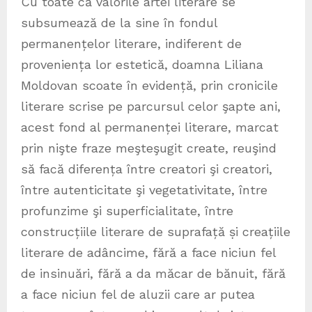
Cu toate că valorile artei literare se
subsumează de la sine în fondul
permanențelor literare, indiferent de
proveniența lor estetică, doamna Liliana
Moldovan scoate în evidență, prin cronicile
literare scrise pe parcursul celor şapte ani,
acest fond al permanenței literare, marcat
prin nişte fraze meşteşugit create, reuşind
să facă diferența între creatori şi creatori,
între autenticitate şi vegetativitate, între
profunzime şi superficialitate, între
construcțiile literare de suprafață ṣi creațiile
literare de adâncime, fără a face niciun fel
de insinuări, fără a da măcar de bănuit, fără
a face niciun fel de aluzii care ar putea