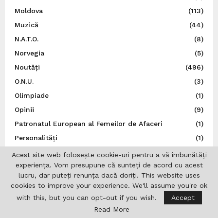
Moldova
(113)
Muzică
(44)
N.A.T.O.
(8)
Norvegia
(5)
Noutăți
(496)
O.N.U.
(3)
Olimpiade
(1)
Opinii
(9)
Patronatul European al Femeilor de Afaceri
(1)
Personalități
(1)
Politică
(6)
Acest site web folosește cookie-uri pentru a vă îmbunătăți
experiența. Vom presupune că sunteți de acord cu acest
Polonia
(22)
lucru, dar puteți renunța dacă doriți. This website uses
Portugalia
(1)
cookies to improve your experience. We'll assume you're ok
Post Catolic
(1)
with this, but you can opt-out if you wish.
Accept
Post Ortodox
(3)
Read More