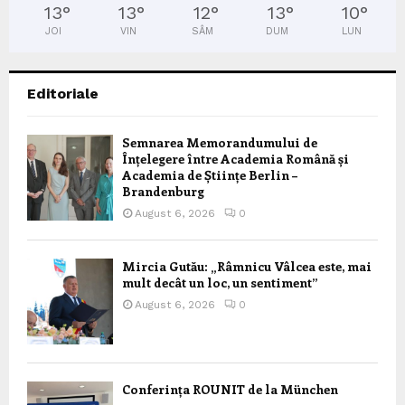
13
°
13
°
12
°
13
°
10
°
JOI
VIN
SÂM
DUM
LUN
Editoriale
Semnarea Memorandumului de
Înțelegere între Academia Română și
Academia de Științe Berlin –
Brandenburg
August 6, 2026
0
Mircia Gutău: „Râmnicu Vâlcea este, mai
mult decât un loc, un sentiment”
August 6, 2026
0
Conferința ROUNIT de la München