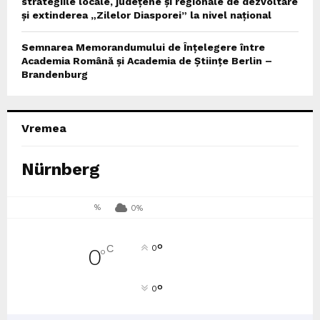
strategiile locale, județene și regionale de dezvoltare
și extinderea „Zilelor Diasporei” la nivel național
Semnarea Memorandumului de Înțelegere între
Academia Română și Academia de Științe Berlin –
Brandenburg
Vremea
Nürnberg
%
0%
°
C
0
0
°
°
0