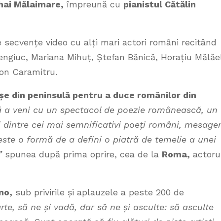
ihai Mălaimare,
împreună cu
pianistul Cătălin
 secvențe video cu alți mari actori români recitând
ngiuc, Mariana Mihuț, Ștefan Bănică, Horațiu Mălăe
 Ion Caramitru.
așe din peninsulă
pentru a duce românilor din
ă a veni cu un spectacol de poezie românească, un
ii dintre cei mai semnificativi poeți români, mesager
este o formă de a defini o piatră de temelie a unei
”
spunea după prima oprire, cea de la
Roma,
actoru
no,
sub privirile și aplauzele a peste 200 de
rte, să ne și vadă, dar să ne și asculte: să asculte