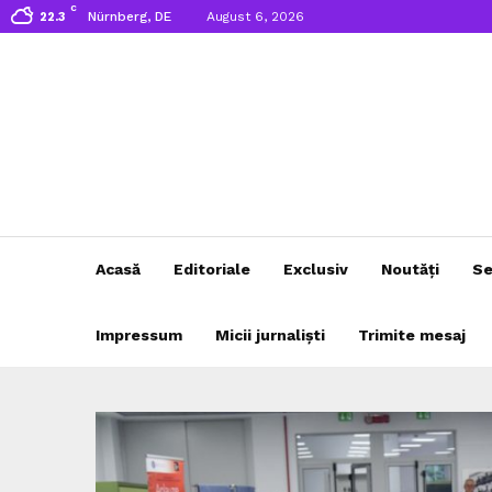
C
Nürnberg, DE
August 6, 2026
22.3
Acasă
Editoriale
Exclusiv
Noutăți
Se
Impressum
Micii jurnaliști
Trimite mesaj