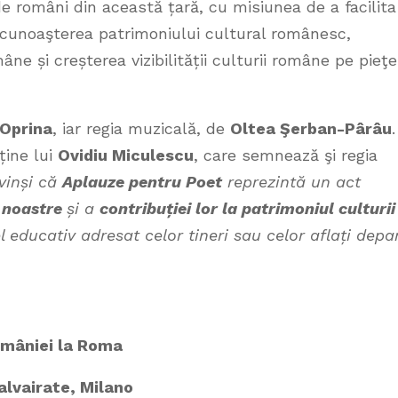
e români din această țară, cu misiunea de a facilita
i cunoaşterea patrimoniului cultural românesc,
ne și creșterea vizibilității culturii române pe pieţe
 Oprina
, iar regia muzicală, de
Oltea Şerban-Pârâu
.
rține lui
Ovidiu Miculescu
, care semnează şi regia
vinși că
Aplauze pentru Poet
reprezintă un act
ei noastre
și a
contribuției lor la patrimoniul culturii
educativ adresat celor tineri sau celor aflați depa
omâniei la Roma
Calvairate, Milano