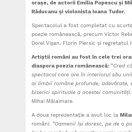
orașe,
de actorii Emilia Popescu și M
Răducanu și violonista Ioana Tudor.
Spectacolul a fost completat cu scurte
poezie românească, precum Victor Rebe
Dorel Vișan, Florin Piersic și regretatul
Artiștii români au fost în cele trei or
diaspora poezia românească:
”
Cred c
spectacol care are în interiorul său un
ai limbii române profunde, adevărate, 
biserici spirituale a acestei comunități.
Mihai Mălaimare.
A doua reprezentație a avut loc la
Mila
români:
”Oamenii își doresc, pe de o pa