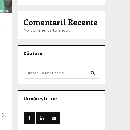
Comentarii Recente
i
No comments to show.
Căutare
S
e
a
S
r
c
E
Urmărește-ne
h
f
A
o
 2,
r
R
: