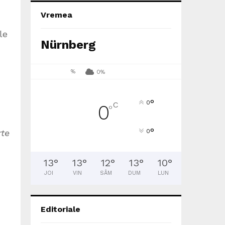
Vremea
le
Nürnberg
%
0%
°
0
C
0
°
°
rte
0
13
°
13
°
12
°
13
°
10
°
JOI
VIN
SÂM
DUM
LUN
Editoriale