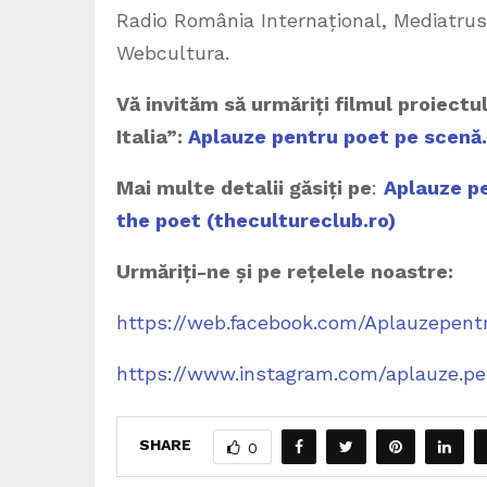
Radio România Internațional, Mediatrus
Webcultura.
Vă invităm să urmăriți filmul proiect
Italia”:
Aplauze pentru poet pe scenă… 
Mai multe detalii găsiți pe
:
Aplauze pe
the poet (thecultureclub.ro)
Urmăriți-ne și pe rețelele noastre:
https://web.facebook.com/Aplauzepent
https://www.instagram.com/aplauze.p
SHARE
0