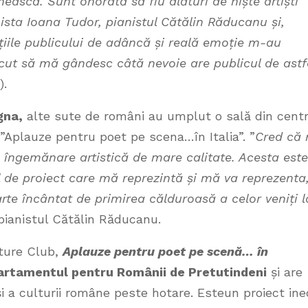
n
ească
. Sunt onorată să fiu alături de niște artiști
nista Ioana Tudor, pianistul Cătălin Răducanu și,
țiile publicului de adâncă și reală emoție m-au
cut să mă gândesc câtă nevoie are publicul de astf
).
gna,
alte sute de români au umplut o sală din centr
 ”Aplauze pentru poet pe scena…în Italia”. ”
Cred că 
 o îngemănare artistică de mare calitate. Acesta este
l de proiect care mă reprezintă și mă va reprezenta
arte încântat de primirea călduroasă a celor veniți l
pianistul Cătălin Răducanu.
lture Club,
Aplauze pentru poet pe scenă… în
artamentul pentru Românii de Pretutindeni
și are
 a culturii române peste hotare. Esteun proiect ine