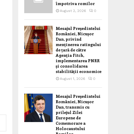
împotriva romilor
August 2, 2026
0
Mesajul Președintelui
României, Nicușor
Dan, privind
menținerea ratingului
de țară de către
Agenția Fitch,
implementarea PNRR
și consolidarea
stabilității economice
August 1, 2026
0
Mesajul Președintelui
României, Nicușor
Dan, transmis cu
prilejul Zilei
Europene de
Comemorare a
Holocaustului
Romilor