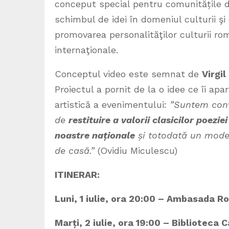
conceput special pentru comunitățile d
schimbul de idei în domeniul culturii ş
promovarea personalităţilor culturii româ
internaţionale.
Conceptul video este semnat de
Virgil
Proiectul a pornit de la o idee ce îi apa
artistică a evenimentului:
”
Suntem con
de
restituire a valorii clasicilor poezi
noastre naționale
și totodată un model 
de casă.”
(Ovidiu Miculescu)
ITINERAR:
Luni, 1 iulie, ora 20:00 – Ambasada R
Marți, 2 iulie, ora 19:00 – Biblioteca 