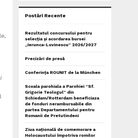
C
H
Postări Recente
Rezultatul concursului pentru
le,
selecția și acordarea bursei
„Ierunca-Lovinescu” 2026/2027
Precizări de presă
Conferința ROUNIT de la München
i
Scoala parohiala a Parohiei “Sf.
Grigorie Teologul” din
l
Schiedam/Rotterdam beneficiaza
de fonduri nerambursabile din
partea Departamentului pentru
Romanii de Pretutindeni
Ziua națională de comemorare a
Holocaustului împotriva romilor