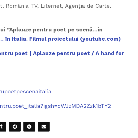
t, România TV, Liternet, Agenția de Carte,
ului ”Aplauze pentru poet pe scenă…în
în Italia. Filmul proiectului (youtube.com)
ntru poet | Aplauze pentru poet / A hand for
rupoetpescenaitalia
entru.poet_italia?igsh=cWJzMDA2Zzk1bTY2