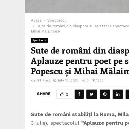
Acasa
Spectacol
Sute de români din diaspora au asistat la spectaco
Mihai Mălaimare
Spectacol
Sute de români din diasp
Aplauze pentru poet pe sc
Popescu și Mihai Mălai
de
GT Post
July 10, 2024
0
1263
SHARE
0
Sute de români stabiliți la Roma, Mil
3 iulie), spectacolul
”Aplauze pentru p