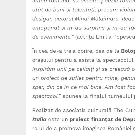
limba română,
să asculte
poezie româ
atât de buni și talentați, precum violo
desigur, actorul Mihai Mălaimare. Reac
emoționat și m-au surprins și m-au fă
de evenimente.”
(actrița Emilia Popescu
În cea de-a treia oprire, cea de la
Bolo
orașului pentru a asista la spectacolul
inspirăm unii pe ceilalți și se creează
un proiect de suflet pentru mine, genu
sper, din ce în ce mai bine. Am fost fo
spectacol.”
spunea la finalul turneului 
Realizat de asociaţia culturală The Cu
Italia
este un
proiect finanțat de Dep
rolul de a promova imaginea României și