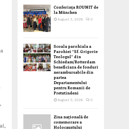
Conferința ROUNIT de
la München
August 3, 2026
0
Scoala parohiala a
la
Parohiei “Sf. Grigorie
Teologul” din
Schiedam/Rotterdam
beneficiaza de fonduri
nerambursabile din
partea
Departamentului
l
pentru Romanii de
Pretutindeni
August 3, 2026
0
,
Ziua națională de
comemorare a
al,
Holocaustului