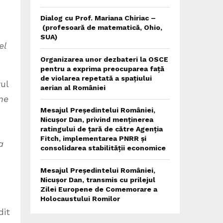
Dialog cu Prof. Mariana Chiriac –
(profesoară de matematică, Ohio,
SUA)
el
Organizarea unor dezbateri la OSCE
pentru a exprima preocuparea față
de violarea repetată a spațiului
ul
aerian al României
ne
Mesajul Președintelui României,
Nicușor Dan, privind menținerea
,
ratingului de țară de către Agenția
Fitch, implementarea PNRR și
a
consolidarea stabilității economice
Mesajul Președintelui României,
Nicușor Dan, transmis cu prilejul
Zilei Europene de Comemorare a
Holocaustului Romilor
dit