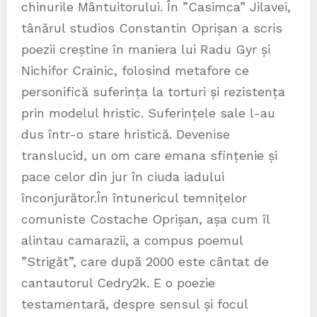
chinurile Mântuitorului. În ”Casimca” Jilavei,
tânărul studios Constantin Oprișan a scris
poezii creștine în maniera lui Radu Gyr și
Nichifor Crainic, folosind metafore ce
personifică suferința la torturi și rezistența
prin modelul hristic. Suferințele sale l-au
dus într-o stare hristică. Devenise
translucid, un om care emana sfințenie și
pace celor din jur în ciuda iadului
înconjurător.În întunericul temnițelor
comuniste Costache Oprișan, așa cum îl
alintau camarazii, a compus poemul
”Strigăt”, care după 2000 este cântat de
cantautorul Cedry2k. E o poezie
testamentară, despre sensul și focul