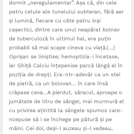
dormit „neregulamentar”. Așa că, din cele
patru celule ale tunelului subteran, fără aer
și lumină, fiecare cu câte patru inși
cașectici, dintre care unul neapărat bolnav
de tuberculoză în ultimul hal, era puțin
probabil să mai scape cineva cu viață.(…)
Oprișan se liniștise; hemoptizia-i încetase,
iar Ghiță Calciu înțepenise parcă lângă el în
poziția de drepți. Era-ntr-adevăr ca un stei
de piatră, ca un bolovan… în care însă
crăpase ceva…A pierdut, săracul, aproape o
jumătate de litru de sânge!, mai murmură el
cu privirea ațintită la sângele spumos care-
ncepuse să i se închege pe pătură și pe
mâini. Cei doi, deși-l auzeau și-l vedeau,