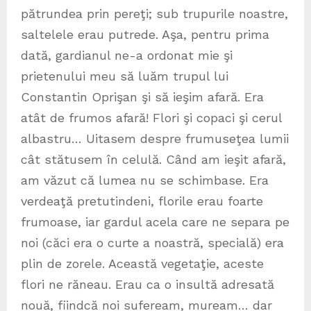
pătrundea prin pereţi; sub trupurile noastre,
saltelele erau putrede. Aşa, pentru prima
dată, gardianul ne-a ordonat mie şi
prietenului meu să luăm trupul lui
Constantin Oprişan şi să ieşim afară. Era
atât de frumos afară! Flori şi copaci şi cerul
albastru… Uitasem despre frumuseţea lumii
cât stătusem în celulă. Când am ieşit afară,
am văzut că lumea nu se schimbase. Era
verdeaţă pretutindeni, florile erau foarte
frumoase, iar gardul acela care ne separa pe
noi (căci era o curte a noastră, specială) era
plin de zorele. Această vegetaţie, aceste
flori ne răneau. Erau ca o insultă adresată
nouă, fiindcă noi sufeream, muream… dar