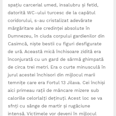
spațiu carcerial umed, insalubru și fetid,
datorită WC-ului turcesc de la capătul
coridorului, s-au cristalizat adevărate
mărgăritare ale credinței absolute în
Dumnezeu, în ciuda corpului gardienilor din
Casimcă, niște bestii cu figuri desfigurate
de ură. Această mică închisoare zidită era
înconjurată cu un gard de sârmă ghimpată
de circa trei metri. Era o curte minusculă în
jurul acestei închisori din mijlocul marii
temnițe care era Fortul 13 Jilava. Cei închiși
aici primeau rații de mâncare mizere sub
caloriile celorlalți deținuți. Acest loc se va
sfnți cu sânge de martir și rugăciune
intensă. Victimele vor deveni în mijlocul