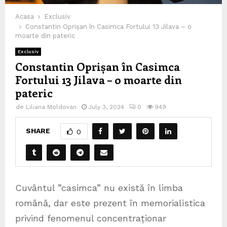
Acasa
Exclusiv
Constantin Oprișan în Casimca Fortului 13 Jilava – o
moarte din pateric
Exclusiv
Constantin Oprișan în Casimca
Fortului 13 Jilava – o moarte din
pateric
de
Liliana Moldovan
July 3, 2024
0
949
SHARE
0
Cuvântul ”casimca” nu există în limba
română, dar este prezent în memorialistica
privind fenomenul concentraționar