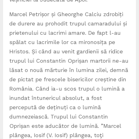
Marcel Petrișor și Gheorghe Calciu zdrobiți
de durere au prohodit trupul camaradului și
prietenului cu lacrimi amare. De fapt l-au
spălat cu lacrimile lor ca mironosița pe
Hristos. Și când au venit gardienii să ridice
trupul lui Constantin Oprișan martorii ne-au
lăsat o nouă mărturie în lumina zilei, demnă
de pictat pe frescele bisericilor creștine din
România. Când ia-u scos trupul o lumină a
inundat întunericul absolut, a fost
percepută de deținuți ca o lumină
dumnezeiască. Trupul lui Constantin
Oprișan este aducător de lumină. ”Marcel
plângea, Iosif (V. Iosif) plângea, toţi