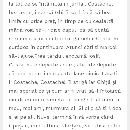
la tot ce se întâmpla în jurHai, Costache,
bea asta!, încercă Ghiță să-l facă să bea
limfa cu orice preț, în timp ce cu cealaltă
mână voia să-i ridice capul, ca să poată
sorbi mai ușor conținutul gamelei. Costache
surâdea în continuare. Atunci sări și Marcel
să-l ajute.Prea târziu!, exclamă Iosif.
Costache e departe acum; atât de departe
că nimeni nu-i mai poate face nimic. Lăsați-
l! Costache, Costache!, îl strigă iar Ghiță și
mai speriat ca și cum ar fi vrut să-l întoarcă
din drum cu o gamelă de sânge. E al meu, al
meu, mai am!, murmura el. Și ei o să ți-l dea
și ei pe al…Nu-și termină însă vorba când
Oprișan, cu o ultimă sforțare, se ridică puțin