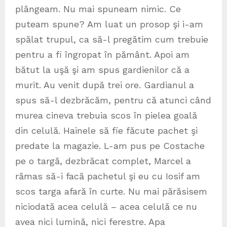
plângeam. Nu mai spuneam nimic. Ce
puteam spune? Am luat un prosop şi i-am
spălat trupul, ca să-l pregătim cum trebuie
pentru a fi îngropat în pământ. Apoi am
bătut la uşă şi am spus gardienilor că a
murit. Au venit după trei ore. Gardianul a
spus să-l dezbrăcăm, pentru că atunci când
murea cineva trebuia scos în pielea goală
din celulă. Hainele să fie făcute pachet şi
predate la magazie. L-am pus pe Costache
pe o targă, dezbrăcat complet, Marcel a
rămas să-i facă pachetul şi eu cu Iosif am
scos targa afară în curte. Nu mai părăsisem
niciodată acea celulă – acea celulă ce nu
avea nici lumină, nici ferestre. Apa