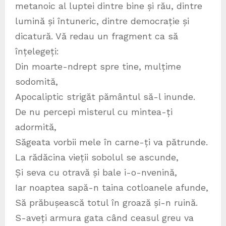
metanoic al luptei dintre bine și rău, dintre
lumină și întuneric, dintre democrație și
dicatură. Vă redau un fragment ca să
înțelegeți:
Din moarte-ndrept spre tine, mulțime
sodomită,
Apocaliptic strigăt pământul să-l inunde.
De nu percepi misterul cu mintea-ți
adormită,
Săgeata vorbii mele în carne-ți va pătrunde.
La rădăcina vieții sobolul se ascunde,
Și seva cu otravă și bale i-o-nvenină,
Iar noaptea sapă-n taina cotloanele afunde,
Să prăbușească totul în groază și-n ruină.
S-aveți armura gata când ceasul greu va