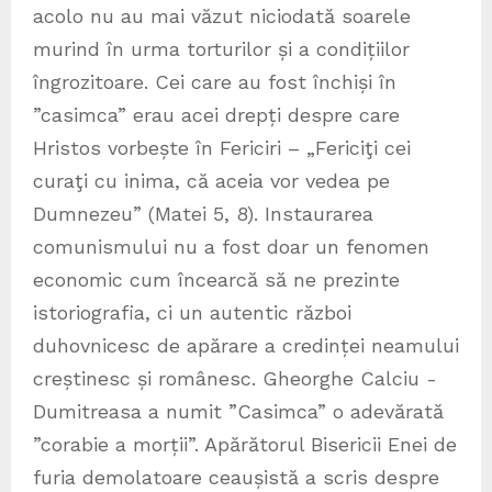
acolo nu au mai văzut niciodată soarele
murind în urma torturilor și a condițiilor
îngrozitoare. Cei care au fost închiși în
”casimca” erau acei drepți despre care
Hristos vorbește în Fericiri – „Fericiţi cei
curaţi cu inima, că aceia vor vedea pe
Dumnezeu” (Matei 5, 8). Instaurarea
comunismului nu a fost doar un fenomen
economic cum încearcă să ne prezinte
istoriografia, ci un autentic război
duhovnicesc de apărare a credinței neamului
creștinesc și românesc. Gheorghe Calciu -
Dumitreasa a numit ”Casimca” o adevărată
”corabie a morții”. Apărătorul Bisericii Enei de
furia demolatoare ceaușistă a scris despre