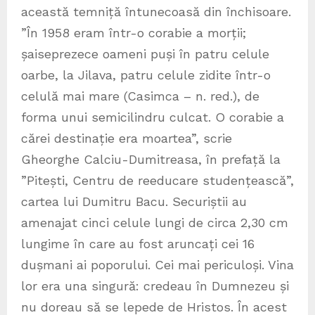
această temniță întunecoasă din închisoare.
”În 1958 eram într-o corabie a morții;
șaiseprezece oameni puși în patru celule
oarbe, la Jilava, patru celule zidite într-o
celulă mai mare (Casimca – n. red.), de
forma unui semicilindru culcat. O corabie a
cărei destinație era moartea”, scrie
Gheorghe Calciu-Dumitreasa, în prefață la
”Pitești, Centru de reeducare studențească”,
cartea lui Dumitru Bacu. Securiștii au
amenajat cinci celule lungi de circa 2,30 cm
lungime în care au fost aruncați cei 16
dușmani ai poporului. Cei mai periculoși. Vina
lor era una singură: credeau în Dumnezeu și
nu doreau să se lepede de Hristos. În acest