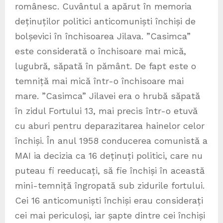
românesc. Cuvântul a apărut în memoria
deținuților politici anticomuniști închiși de
bolșevici în închisoarea Jilava. ”Casimca”
este considerată o închisoare mai mică,
lugubră, săpată în pământ. De fapt este o
temniță mai mică într-o închisoare mai
mare. ”Casimca” Jilavei era o hrubă săpată
în zidul Fortului 13, mai precis într-o etuvă
cu aburi pentru deparazitarea hainelor celor
închiși. În anul 1958 conducerea comunistă a
MAI ia decizia ca 16 deținuți politici, care nu
puteau fi reeducați, să fie închiși în această
mini-temniță îngropată sub zidurile fortului.
Cei 16 anticomuniști închiși erau considerați
cei mai periculoși, iar șapte dintre cei închiși