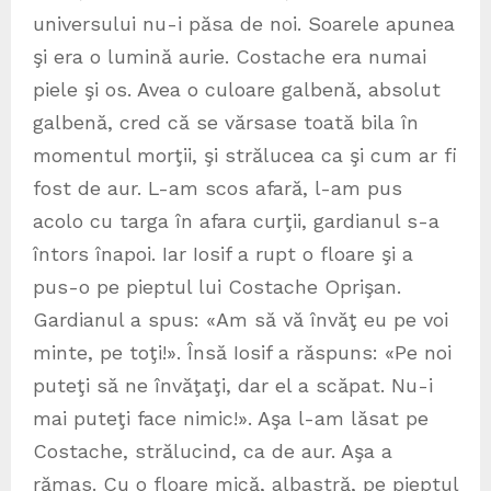
universului nu-i păsa de noi. Soarele apunea
şi era o lumină aurie. Costache era numai
piele şi os. Avea o culoare galbenă, absolut
galbenă, cred că se vărsase toată bila în
momentul morţii, şi strălucea ca şi cum ar fi
fost de aur. L-am scos afară, l-am pus
acolo cu targa în afara curţii, gardianul s-a
întors înapoi. Iar Iosif a rupt o floare şi a
pus-o pe pieptul lui Costache Oprişan.
Gardianul a spus: «Am să vă învăţ eu pe voi
minte, pe toţi!». Însă Iosif a răspuns: «Pe noi
puteţi să ne învăţaţi, dar el a scăpat. Nu-i
mai puteţi face nimic!». Aşa l-am lăsat pe
Costache, strălucind, ca de aur. Aşa a
rămas. Cu o floare mică, albastră, pe pieptul