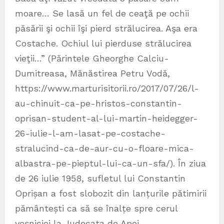
moare… Se lasă un fel de ceaţă pe ochii
păsării şi ochii îşi pierd strălucirea. Aşa era
Costache. Ochiul lui pierduse strălucirea
vieţii…” (Părintele Gheorghe Calciu-
Dumitreasa, Mănăstirea Petru Vodă,
https://www.marturisitorii.ro/2017/07/26/l-
au-chinuit-ca-pe-hristos-constantin-
oprisan-student-al-lui-martin-heidegger-
26-iulie-l-am-lasat-pe-costache-
stralucind-ca-de-aur-cu-o-floare-mica-
albastra-pe-pieptul-lui-ca-un-sfa/). În ziua
de 26 iulie 1958, sufletul lui Constantin
Oprișan a fost slobozit din lanțurile pătimirii
pământești ca să se înalțe spre cerul
veșniciei la Judecata de Apoi.