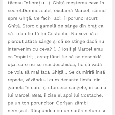
tăceau înfiorați (…). Ghiță meșterea ceva în
secret.Dumnezeule!, exclamă Marcel, sărind
spre Ghiță. Ce faci?Taci!, îi porunci scurt
Ghiță. Storc o gamelă de sânge din braț ca
să-i dau limfă lui Costache. Nu vezi că a
pierdut atâta sânge și că se stinge dacă nu
intervenim cu ceva? (…) Iosif și Marcel erau
ca împietriți, așteptând fie să se deschidă
ușa, care nu se mai deschidea, fie să vadă
ce voia să mai facă Ghiță… Se dumiriră însă
repede, văzându-l cum decanta limfa, din
gamela în care-și storsese sângele, în cea a
lui Marcel. Bea!, îi zise el apoi lui Costache,
pe un ton poruncitor. Oprișan zâmbi
nemișcat. Răspundea cu un surâs nelumesc