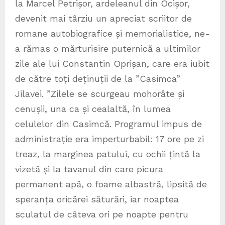
la Marcel Petrișor, ardeleanul din Ocișor,
devenit mai târziu un apreciat scriitor de
romane autobiografice și memorialistice, ne-
a rămas o mărturisire puternică a ultimilor
zile ale lui Constantin Oprișan, care era iubit
de către toți deținuții de la ”Casimca”
Jilavei. ”Zilele se scurgeau mohorâte și
cenușii, una ca și cealaltă, în lumea
celulelor din Casimcă. Programul impus de
administrație era imperturbabil: 17 ore pe zi
treaz, la marginea patului, cu ochii țintă la
vizetă și la tavanul din care picura
permanent apă, o foame albastră, lipsită de
speranța oricărei săturări, iar noaptea
sculatul de câteva ori pe noapte pentru