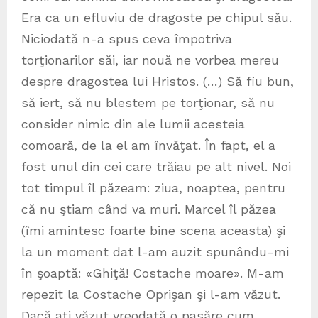
Era ca un efluviu de dragoste pe chipul său.
Niciodată n-a spus ceva împotriva
torţionarilor săi, iar nouă ne vorbea mereu
despre dragostea lui Hristos. (…) Să fiu bun,
să iert, să nu blestem pe torţionar, să nu
consider nimic din ale lumii acesteia
comoară, de la el am învăţat. În fapt, el a
fost unul din cei care trăiau pe alt nivel. Noi
tot timpul îl păzeam: ziua, noaptea, pentru
că nu ştiam când va muri. Marcel îl păzea
(îmi amintesc foarte bine scena aceasta) şi
la un moment dat l-am auzit spunându-mi
în şoaptă: «Ghiţă! Costache moare». M-am
repezit la Costache Oprişan şi l-am văzut.
Dacă aţi văzut vreodată o pasăre cum