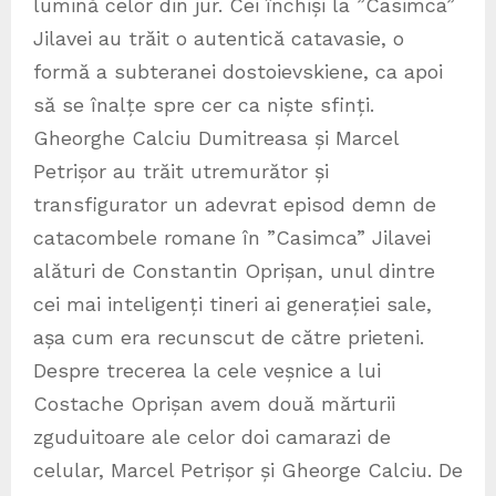
lumină celor din jur. Cei închiși la ”Casimca”
Jilavei au trăit o autentică catavasie, o
formă a subteranei dostoievskiene, ca apoi
să se înalțe spre cer ca niște sfinți.
Gheorghe Calciu Dumitreasa și Marcel
Petrișor au trăit utremurător și
transfigurator un adevrat episod demn de
catacombele romane în ”Casimca” Jilavei
alături de Constantin Oprișan, unul dintre
cei mai inteligenți tineri ai generației sale,
așa cum era recunscut de către prieteni.
Despre trecerea la cele veșnice a lui
Costache Oprișan avem două mărturii
zguduitoare ale celor doi camarazi de
celular, Marcel Petrișor și Gheorge Calciu. De