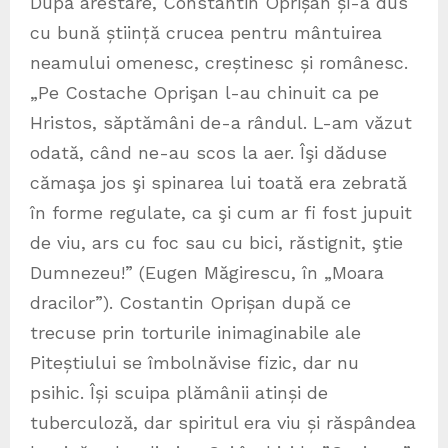
După arestare, Constantin Oprișan și-a dus
cu bună știință crucea pentru mântuirea
neamului omenesc, creștinesc și românesc.
„Pe Costache Oprişan l-au chinuit ca pe
Hristos, săptămâni de-a rândul. L-am văzut
odată, când ne-au scos la aer. Îşi dăduse
cămaşa jos şi spinarea lui toată era zebrată
în forme regulate, ca şi cum ar fi fost jupuit
de viu, ars cu foc sau cu bici, răstignit, ştie
Dumnezeu!” (Eugen Măgirescu, în „Moara
dracilor”). Costantin Oprișan după ce
trecuse prin torturile inimaginabile ale
Piteștiului se îmbolnăvise fizic, dar nu
psihic. Își scuipa plămânii atinși de
tuberculoză, dar spiritul era viu și răspândea