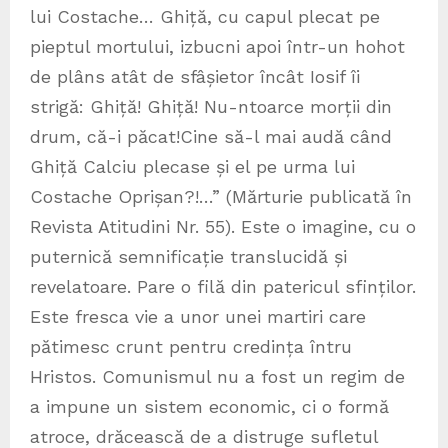
lui Costache… Ghiță, cu capul plecat pe
pieptul mortului, izbucni apoi într-un hohot
de plâns atât de sfâșietor încât Iosif îi
strigă: Ghiță! Ghiță! Nu-ntoarce morții din
drum, că-i păcat!Cine să-l mai audă când
Ghiță Calciu plecase și el pe urma lui
Costache Oprișan?!…” (Mărturie publicată în
Revista Atitudini Nr. 55). Este o imagine, cu o
puternică semnificație translucidă și
revelatoare. Pare o filă din patericul sfinților.
Este fresca vie a unor unei martiri care
pătimesc crunt pentru credința întru
Hristos. Comunismul nu a fost un regim de
a impune un sistem economic, ci o formă
atroce, drăcească de a distruge sufletul