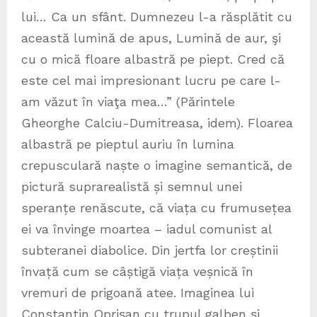
lui… Ca un sfânt. Dumnezeu l-a răsplătit cu
această lumină de apus, Lumină de aur, şi
cu o mică floare albastră pe piept. Cred că
este cel mai impresionant lucru pe care l-
am văzut în viaţa mea…” (Părintele
Gheorghe Calciu-Dumitreasa, idem). Floarea
albastră pe pieptul auriu în lumina
crepusculară naște o imagine semantică, de
pictură suprarealistă și semnul unei
speranțe renăscute, că viața cu frumusețea
ei va învinge moartea – iadul comunist al
subteranei diabolice. Din jertfa lor creștinii
învață cum se câștigă viața veșnică în
vremuri de prigoană atee. Imaginea lui
Constantin Oprișan cu trupul galben și