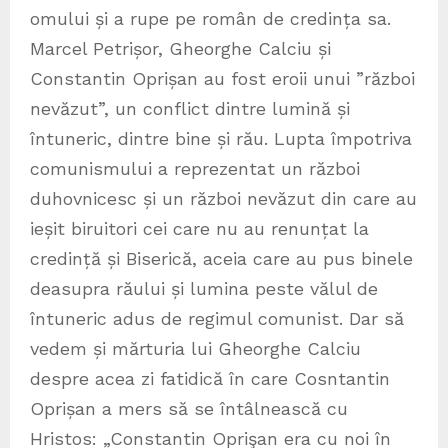
omului și a rupe pe român de credința sa.
Marcel Petrișor, Gheorghe Calciu și
Constantin Oprișan au fost eroii unui ”război
nevăzut”, un conflict dintre lumină și
întuneric, dintre bine și rău. Lupta împotriva
comunismului a reprezentat un război
duhovnicesc și un război nevăzut din care au
ieșit biruitori cei care nu au renunțat la
credință și Biserică, aceia care au pus binele
deasupra răului și lumina peste vălul de
întuneric adus de regimul comunist. Dar să
vedem și mărturia lui Gheorghe Calciu
despre acea zi fatidică în care Cosntantin
Oprișan a mers să se întâlnească cu
Hristos: „Constantin Oprişan era cu noi în