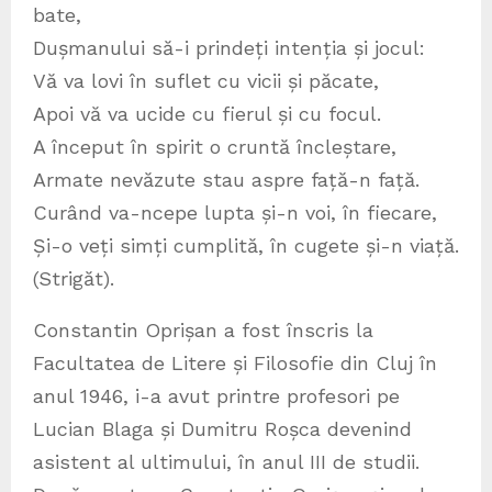
bate,
Dușmanului să-i prindeți intenția și jocul:
Vă va lovi în suflet cu vicii și păcate,
Apoi vă va ucide cu fierul și cu focul.
A început în spirit o cruntă încleștare,
Armate nevăzute stau aspre față-n față.
Curând va-ncepe lupta și-n voi, în fiecare,
Și-o veți simți cumplită, în cugete și-n viață.
(Strigăt).
Constantin Oprișan a fost înscris la
Facultatea de Litere și Filosofie din Cluj în
anul 1946, i-a avut printre profesori pe
Lucian Blaga și Dumitru Roșca devenind
asistent al ultimului, în anul III de studii.