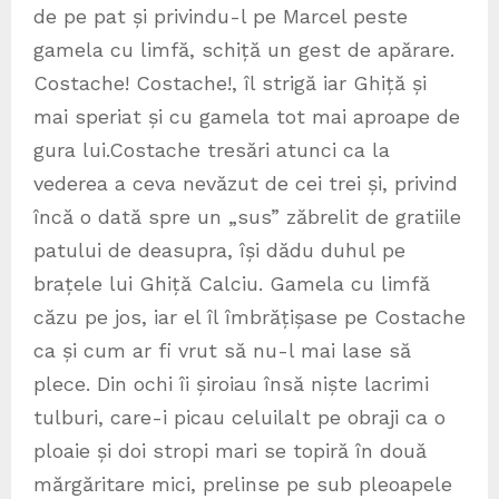
de pe pat și privindu-l pe Marcel peste
gamela cu limfă, schiță un gest de apărare.
Costache! Costache!, îl strigă iar Ghiță și
mai speriat și cu gamela tot mai aproape de
gura lui.Costache tresări atunci ca la
vederea a ceva nevăzut de cei trei și, privind
încă o dată spre un „sus” zăbrelit de gratiile
patului de deasupra, își dădu duhul pe
brațele lui Ghiță Calciu. Gamela cu limfă
căzu pe jos, iar el îl îmbrățișase pe Costache
ca și cum ar fi vrut să nu-l mai lase să
plece. Din ochi îi șiroiau însă niște lacrimi
tulburi, care-i picau celuilalt pe obraji ca o
ploaie și doi stropi mari se topiră în două
mărgăritare mici, prelinse pe sub pleoapele