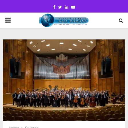
Facebook
Twitter
Linkedin
Youtube
PRIMARY
MENU
Acasa
Diverse