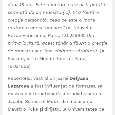
doar 16 ani. Este o lucrare care ar fi putut fi
semnată de un maestru […]. El a făurit o
creaţie personală, ceea ce este o mare
raritate a epocii noastre.”
(în Nouvelle
Revue Parisienne, Paris, 12.02.1898).
Din
prima lovitură, acest tânăr a făurit o creaţie
de maestru şi a fost călduros sărbătorit
. (A.
Boisard, în Le Monde Illustré, Paris,
19.02.1898).
Repertoriul vast al dirijoarei
Delyana
Lazarova
a fost influențat de formarea sa
muzicală internațională: a studiat vioara la
Jacobs School of Music din Indiana cu
Mauricio Fuks și dirijatul la Universitatea de