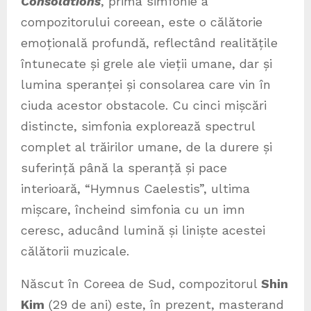
Consolations
, prima simfonie a
compozitorului coreean, este o călătorie
emoțională profundă, reflectând realitățile
întunecate și grele ale vieții umane, dar și
lumina speranței și consolarea care vin în
ciuda acestor obstacole. Cu cinci mișcări
distincte, simfonia explorează spectrul
complet al trăirilor umane, de la durere și
suferință până la speranță și pace
interioară, “Hymnus Caelestis”, ultima
mișcare, încheind simfonia cu un imn
ceresc, aducând lumină și liniște acestei
călătorii muzicale.
Născut în Coreea de Sud, compozitorul
Shin
Kim
(29 de ani) este, în prezent, masterand