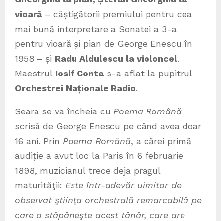
vioară
– câștigătorii premiului pentru cea
mai bună interpretare a Sonatei a 3-a
pentru vioară și pian de George Enescu în
1958 – și
Radu Aldulescu la violoncel
.
Maestrul
Iosif Conta
s-a aflat la pupitrul
Orchestrei Naționale Radio
.
Seara se va încheia cu
Poema Română
scrisă de George Enescu pe când avea doar
16 ani. Prin
Poema Română
, a cărei primă
audiție a avut loc la Paris în 6 februarie
1898, muzicianul trece deja pragul
maturităţii:
Este într-adevăr uimitor de
observat ştiinţa orchestrală remarcabilă pe
care o stăpâneşte acest tânăr, care are