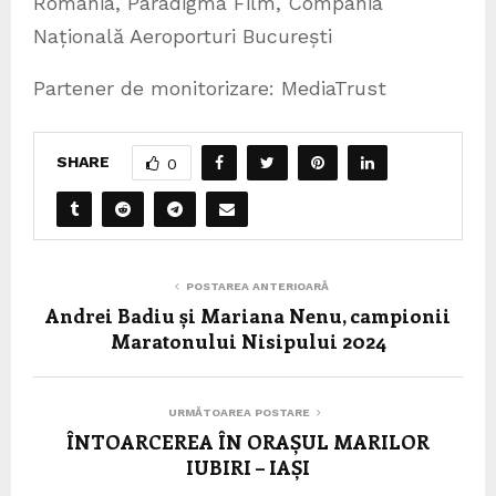
România, Paradigma Film, Compania
Națională Aeroporturi București
Partener de monitorizare: MediaTrust
SHARE
0
POSTAREA ANTERIOARĂ
Andrei Badiu și Mariana Nenu, campionii
Maratonului Nisipului 2024
URMĂTOAREA POSTARE
ÎNTOARCEREA ÎN ORAȘUL MARILOR
IUBIRI – IAȘI