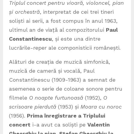
Triplul concert pentru vioară, violoncel, pian
și orchestră
, interpretat de cei trei tineri
soliști ai serii, a fost compus în anul 1963,
ultimul an de viață al compozitorului
Paul
Constantinescu
, și este una dintre
lucrările-reper ale componisticii românești.
Alături de creația de muzică simfonică,
muzică de cameră și vocală, Paul
Constantinescu (1909-1963) a semnat de
asemenea o serie de coloane sonore pentru
filmele
O noapte furtunoasă
(1952),
O
scrisoare pierdută
(1953) și
Moara cu noroc
(1956).
Prima înregistrare a Triplului
concert
i-a avut ca soliști pe
Valentin
Gheorghiu la pian, Ștefan Gheorghiu la