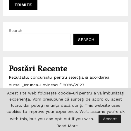
Search
SEARCH
Postări Recente
Rezultatul concursului pentru selecția și acordarea
bursei „Ierunca-Lovinescu” 2026/2027
Precizări de presă
Acest site web folosește cookie-uri pentru a vă îmbunătăți
experiența. Vom presupune că sunteți de acord cu acest
Conferința ROUNIT de la München
lucru, dar puteți renunța dacă doriți. This website uses
Scoala parohiala a Parohiei “Sf. Grigorie Teologul” din
cookies to improve your experience. We'll assume you're ok
Schiedam/Rotterdam beneficiaza de fonduri
with this, but you can opt-out if you wish.
Accept
nerambursabile din partea Departamentului pentru
Read More