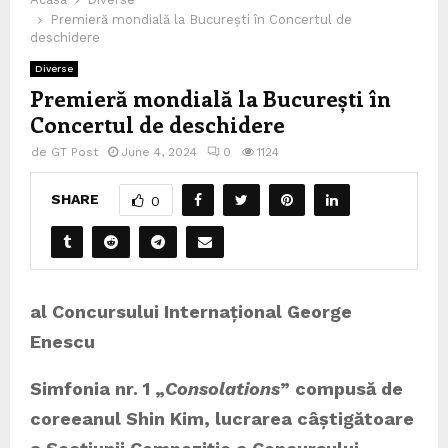
Premieră mondială la București în Concertul de
deschidere
Diverse
Premieră mondială la București în
Concertul de deschidere
de
GT Post
June 4, 2024
0
1124
SHARE
0
al Concursului Internațional George
Enescu
Simfonia nr. 1 „
Consolations
” compusă de
coreeanul Shin Kim, lucrarea câștigătoare