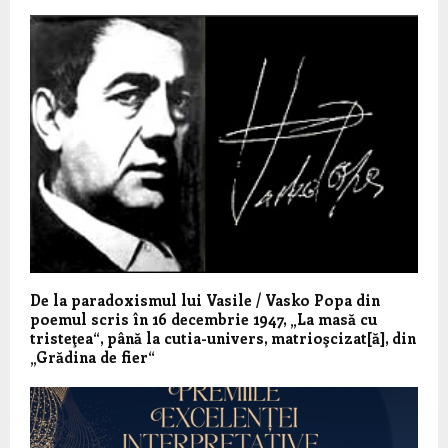
De la paradoxismul lui Vasile / Vasko Popa din
poemul scris în 16 decembrie 1947, „La masă cu
tristeţea“, până la cutia-univers, matrioşcizat[ă], din
„Grădina de fier“