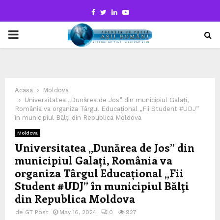
Facebook
Twitter
Linkedin
Youtube
PRIMARY
MENU
Acasa
Moldova
Universitatea „Dunărea de Jos” din municipiul Galați,
România va organiza Târgul Educațional „Fii Student #UDJ”
în municipiul Bălţi din Republica Moldova
Moldova
Universitatea „Dunărea de Jos” din
municipiul Galați, România va
organiza Târgul Educațional „Fii
Student #UDJ” în municipiul Bălţi
din Republica Moldova
de
GT Post
May 16, 2024
0
927