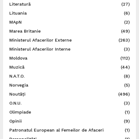
Literatură
(27)
Lituania
(6)
MApN
(2)
Marea Britanie
(49)
Ministerul Afacerilor Externe
(263)
Ministerul Afacerilor Interne
(3)
Moldova
(112)
Muzică
(44)
N.A.T.O.
(8)
Norvegia
(5)
Noutăți
(496)
O.N.U.
(3)
Olimpiade
(1)
Opinii
(9)
Patronatul European al Femeilor de Afaceri
(1)
Personalități
(1)