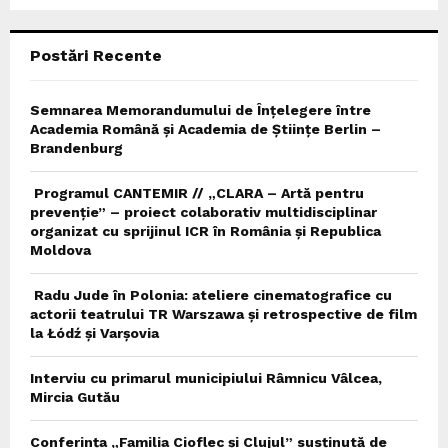
C
Postări Recente
H
Semnarea Memorandumului de Înțelegere între
Academia Română și Academia de Științe Berlin –
Brandenburg
Programul CANTEMIR // „CLARA – Artă pentru
prevenție” – proiect colaborativ multidisciplinar
organizat cu sprijinul ICR în România și Republica
Moldova
Radu Jude în Polonia: ateliere cinematografice cu
actorii teatrului TR Warszawa și retrospective de film
la Łódź și Varșovia
Interviu cu primarul municipiului Râmnicu Vâlcea,
Mircia Gutău
Conferința „Familia Cioflec și Clujul” susținută de