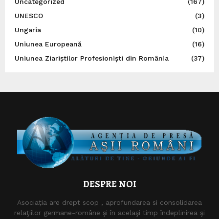
Uncategorized
(167)
UNESCO
(3)
Ungaria
(10)
Uniunea Europeană
(16)
Uniunea Ziariștilor Profesioniști din România
(37)
DESPRE NOI
Asociaţia are drept scop , aprofundarea si consolidarea
relaţiilor germane-române şi în acelaşi timp îndeplinirea şi