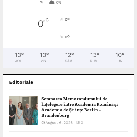
%
0%
°
C
0
0
°
°
0
13
°
13
°
12
°
13
°
10
°
JOI
VIN
SÂM
DUM
LUN
Editoriale
Semnarea Memorandumului de
Înțelegere între Academia Română și
Academia de Științe Berlin –
Brandenburg
August 6, 2026
0