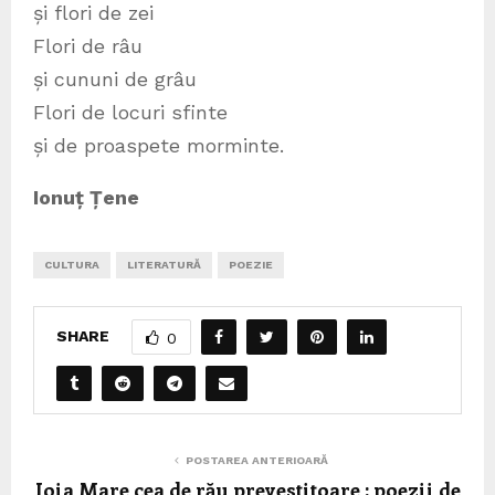
și flori de zei
Flori de râu
și cununi de grâu
Flori de locuri sfinte
și de proaspete morminte.
Ionuț Țene
CULTURA
LITERATURĂ
POEZIE
SHARE
0
POSTAREA ANTERIOARĂ
Joia Mare cea de rău prevestitoare : poezii de