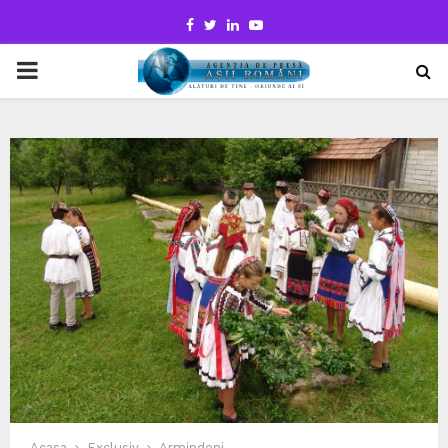
Facebook
Twitter
Linkedin
Youtube
PRIMARY
MENU
Acasa
Exclusiv
Armindeni