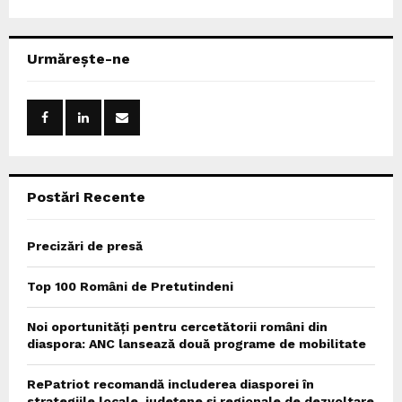
a
S
r
c
E
Urmărește-ne
h
f
A
o
r
R
:
C
Postări Recente
H
Precizări de presă
Top 100 Români de Pretutindeni
Noi oportunități pentru cercetătorii români din
diaspora: ANC lansează două programe de mobilitate
RePatriot recomandă includerea diasporei în
strategiile locale, județene și regionale de dezvoltare