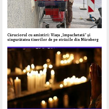
Căruciorul cu amintiri: Viața „împachetată” și
singurătatea tinerilor de pe străzile din Nürnberg