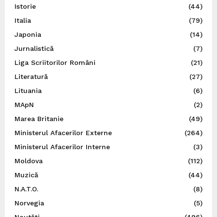
Istorie
(44)
Italia
(79)
Japonia
(14)
Jurnalistică
(7)
Liga Scriitorilor Români
(21)
Literatură
(27)
Lituania
(6)
MApN
(2)
Marea Britanie
(49)
Ministerul Afacerilor Externe
(264)
Ministerul Afacerilor Interne
(3)
Moldova
(112)
Muzică
(44)
N.A.T.O.
(8)
Norvegia
(5)