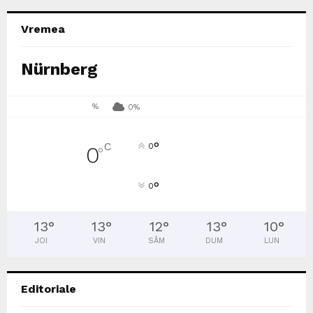
Vremea
Nürnberg
%
0%
°
C
0
0
°
°
0
13
°
13
°
12
°
13
°
10
°
JOI
VIN
SÂM
DUM
LUN
Editoriale