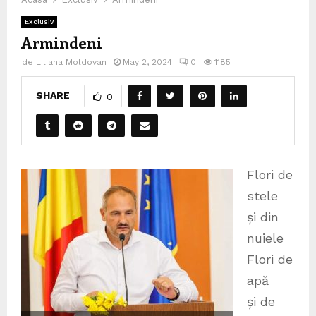
Exclusiv
Armindeni
de
Liliana Moldovan
May 2, 2024
0
1185
SHARE
0
Flori de
stele
și din
nuiele
Flori de
apă
și de