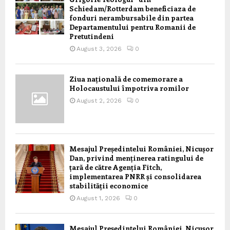
Schiedam/Rotterdam beneficiaza de
fonduri nerambursabile din partea
Departamentului pentru Romanii de
Pretutindeni
August 3, 2026
0
Ziua națională de comemorare a
Holocaustului împotriva romilor
August 2, 2026
0
Mesajul Președintelui României, Nicușor
Dan, privind menținerea ratingului de
țară de către Agenția Fitch,
implementarea PNRR și consolidarea
stabilității economice
August 1, 2026
0
Mesajul Președintelui României, Nicușor