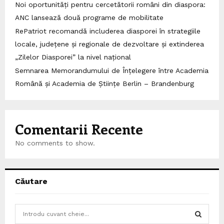
Noi oportunități pentru cercetătorii români din diaspora:
ANC lansează două programe de mobilitate
RePatriot recomandă includerea diasporei în strategiile
locale, județene și regionale de dezvoltare și extinderea
„Zilelor Diasporei” la nivel național
Semnarea Memorandumului de Înțelegere între Academia
Română și Academia de Științe Berlin – Brandenburg
Comentarii Recente
No comments to show.
Căutare
S
e