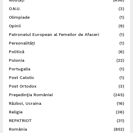
Noutăți
(496)
O.N.U.
(3)
Olimpiade
(1)
Opinii
(9)
Patronatul European al Femeilor de Afaceri
(1)
Personalități
(1)
Politică
(6)
Polonia
(22)
Portugalia
(1)
Post Catolic
(1)
Post Ortodox
(3)
Preşedinţia României
(245)
Război, Ucraina
(16)
Religie
(36)
REPATRIOT
(31)
România
(852)