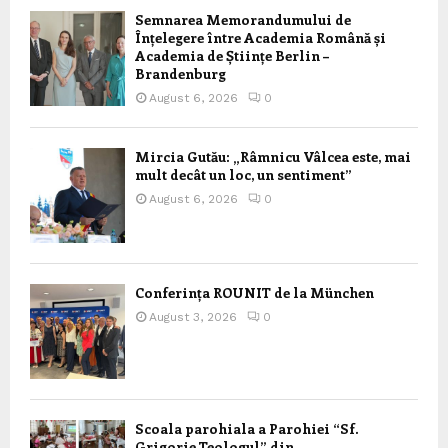
Semnarea Memorandumului de
Înțelegere între Academia Română și
Academia de Științe Berlin –
Brandenburg
August 6, 2026
0
Mircia Gutău: „Râmnicu Vâlcea este, mai
mult decât un loc, un sentiment”
August 6, 2026
0
Conferința ROUNIT de la München
August 3, 2026
0
Scoala parohiala a Parohiei “Sf.
Grigorie Teologul” din