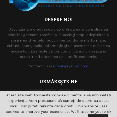
DESPRE NOI
Asociaţia are drept scop , aprofundarea si consolidarea
relaţiilor germane-române şi în acelaşi timp îndeplinirea şi
sprijinirea diferitelor acţiuni pentru domeniile formare,
cultură, sport, radio, Informaţie şi de asemenea realizarea
accesului către noile căi de comunicare. nu vizeaza in
primul rand obtinerea unui profit economic.
Contact :
asii.romani@yahoo.com
URMĂREȘTE-NE
Acest site web folosește cookie-uri pentru a vă îmbunătăți
experiența. Vom presupune că sunteți de acord cu acest
lucru, dar puteți renunța dacă doriți. This website uses
cookies to improve your experience. We'll assume you're ok