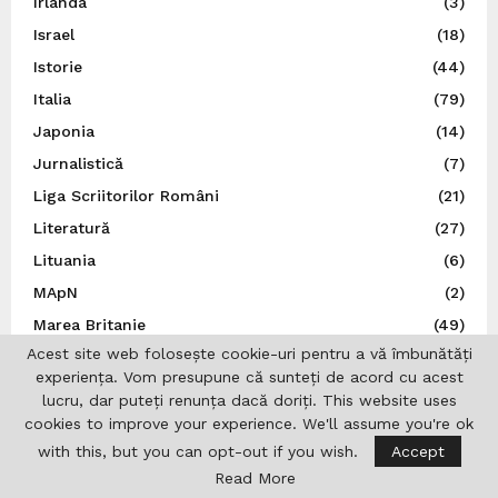
Irlanda
(3)
Israel
(18)
Istorie
(44)
Italia
(79)
Japonia
(14)
Jurnalistică
(7)
Liga Scriitorilor Români
(21)
Literatură
(27)
Lituania
(6)
MApN
(2)
Marea Britanie
(49)
Acest site web folosește cookie-uri pentru a vă îmbunătăți
Ministerul Afacerilor Externe
(265)
experiența. Vom presupune că sunteți de acord cu acest
Ministerul Afacerilor Interne
(3)
lucru, dar puteți renunța dacă doriți. This website uses
Moldova
(113)
cookies to improve your experience. We'll assume you're ok
with this, but you can opt-out if you wish.
Accept
Muzică
(44)
Read More
N.A.T.O.
(8)