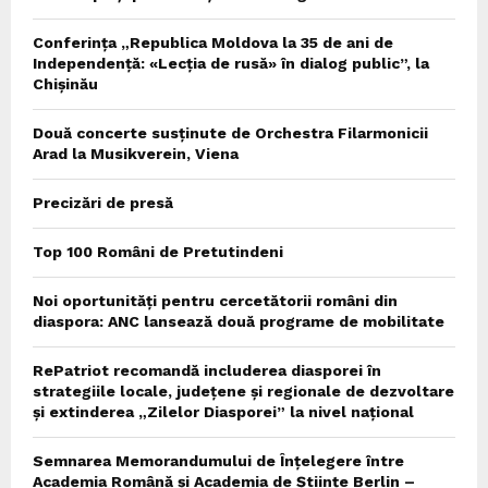
Conferința „Republica Moldova la 35 de ani de
Independență: «Lecția de rusă» în dialog public”, la
Chișinău
Două concerte susținute de Orchestra Filarmonicii
Arad la Musikverein, Viena
Precizări de presă
Top 100 Români de Pretutindeni
Noi oportunități pentru cercetătorii români din
diaspora: ANC lansează două programe de mobilitate
RePatriot recomandă includerea diasporei în
strategiile locale, județene și regionale de dezvoltare
și extinderea „Zilelor Diasporei” la nivel național
Semnarea Memorandumului de Înțelegere între
Academia Română și Academia de Științe Berlin –