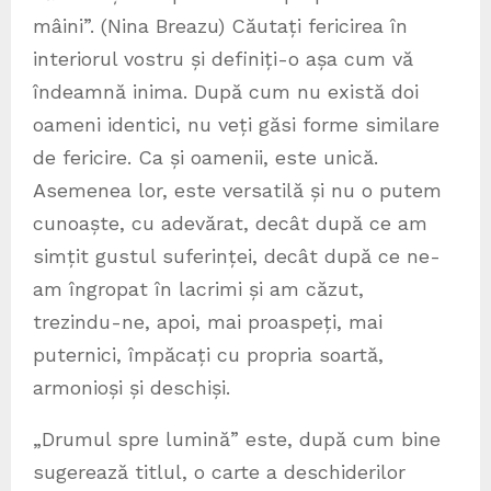
mâini”. (Nina Breazu) Căutați fericirea în
interiorul vostru și definiți-o așa cum vă
îndeamnă inima. După cum nu există doi
oameni identici, nu veți găsi forme similare
de fericire. Ca și oamenii, este unică.
Asemenea lor, este versatilă și nu o putem
cunoaște, cu adevărat, decât după ce am
simțit gustul suferinței, decât după ce ne-
am îngropat în lacrimi și am căzut,
trezindu-ne, apoi, mai proaspeți, mai
puternici, împăcați cu propria soartă,
armonioși și deschiși.
„Drumul spre lumină” este, după cum bine
sugerează titlul, o carte a deschiderilor