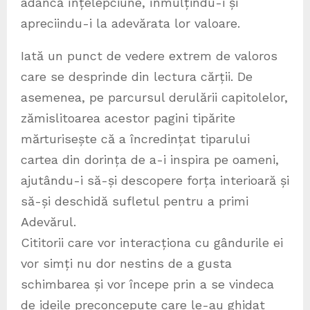
adâncă înțelepciune, înmulțindu-i și
apreciindu-i la adevărata lor valoare.
Iată un punct de vedere extrem de valoros
care se desprinde din lectura cărții. De
asemenea, pe parcursul derulării capitolelor,
zămislitoarea acestor pagini tipărite
mărturisește că a încredințat tiparului
cartea din dorința de a-i inspira pe oameni,
ajutându-i să-și descopere forța interioară și
să-și deschidă sufletul pentru a primi
Adevărul.
Cititorii care vor interacționa cu gândurile ei
vor simți nu dor nestins de a gusta
schimbarea și vor începe prin a se vindeca
de ideile preconcepute care le-au ghidat