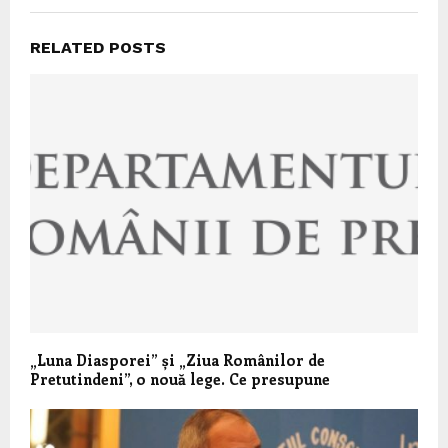
RELATED POSTS
„Luna Diasporei” și „Ziua Românilor de
Pretutindeni”, o nouă lege. Ce presupune