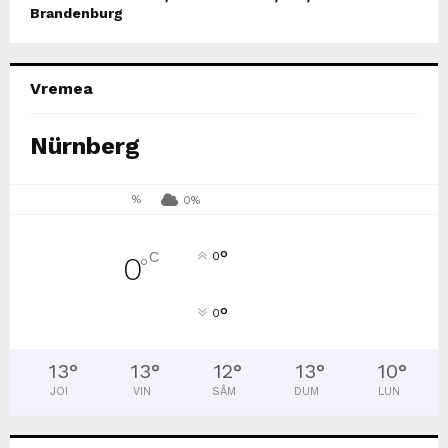
Brandenburg
Vremea
Nürnberg
%
0%
°
C
0
0
°
°
0
13
°
13
°
12
°
13
°
10
°
JOI
VIN
SÂM
DUM
LUN