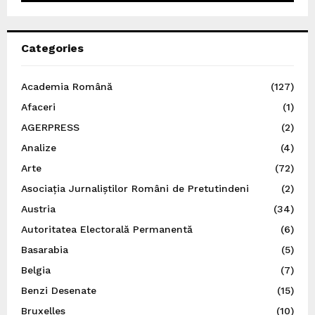
Categories
Academia Română
(127)
Afaceri
(1)
AGERPRESS
(2)
Analize
(4)
Arte
(72)
Asociația Jurnaliștilor Români de Pretutindeni
(2)
Austria
(34)
Autoritatea Electorală Permanentă
(6)
Basarabia
(5)
Belgia
(7)
Benzi Desenate
(15)
Bruxelles
(10)