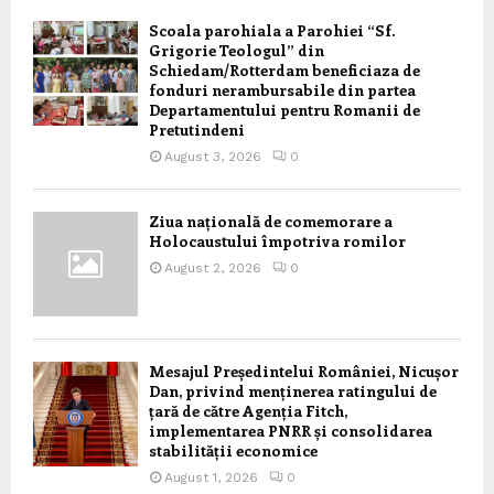
Scoala parohiala a Parohiei “Sf.
Grigorie Teologul” din
Schiedam/Rotterdam beneficiaza de
fonduri nerambursabile din partea
Departamentului pentru Romanii de
Pretutindeni
August 3, 2026
0
Ziua națională de comemorare a
Holocaustului împotriva romilor
August 2, 2026
0
Mesajul Președintelui României, Nicușor
Dan, privind menținerea ratingului de
țară de către Agenția Fitch,
implementarea PNRR și consolidarea
stabilității economice
August 1, 2026
0