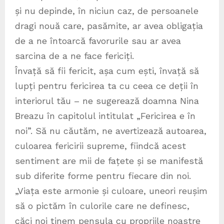
și nu depinde, în niciun caz, de persoanele
dragi nouă care, pasămite, ar avea obligația
de a ne întoarcă favorurile sau ar avea
sarcina de a ne face fericiți.
Învață să fii fericit, așa cum ești, învață să
lupți pentru fericirea ta cu ceea ce deții în
interiorul tău – ne sugerează doamna Nina
Breazu în capitolul intitulat „Fericirea e în
noi”. Să nu căutăm, ne avertizează autoarea,
culoarea fericirii supreme, fiindcă acest
sentiment are mii de fațete și se manifestă
sub diferite forme pentru fiecare din noi.
„Viața este armonie și culoare, uneori reușim
să o pictăm în culorile care ne definesc,
căci noi ținem pensula cu propriile noastre