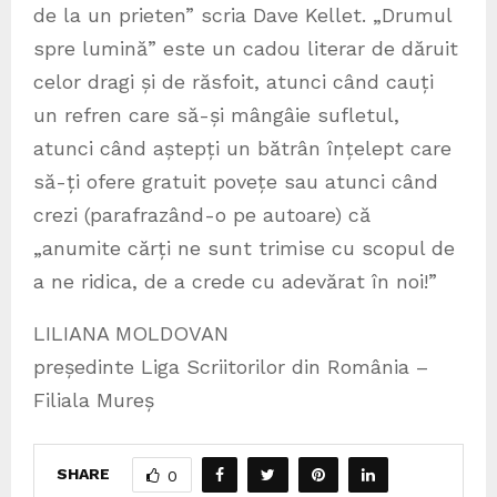
de la un prieten” scria Dave Kellet. „Drumul
spre lumină” este un cadou literar de dăruit
celor dragi și de răsfoit, atunci când cauți
un refren care să-și mângâie sufletul,
atunci când aștepți un bătrân înțelept care
să-ți ofere gratuit povețe sau atunci când
crezi (parafrazând-o pe autoare) că
„anumite cărți ne sunt trimise cu scopul de
a ne ridica, de a crede cu adevărat în noi!”
LILIANA MOLDOVAN
președinte Liga Scriitorilor din România –
Filiala Mureș
SHARE
0