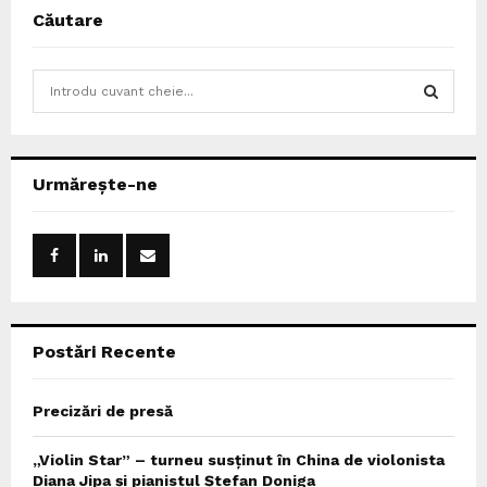
Căutare
S
e
a
S
r
c
E
Urmărește-ne
h
f
A
o
r
R
:
C
Postări Recente
H
Precizări de presă
„Violin Star” – turneu susținut în China de violonista
Diana Jipa și pianistul Ștefan Doniga