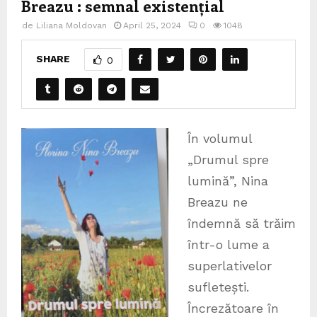
Breazu : semnal existențial
de
Liliana Moldovan
April 25, 2024
0
1048
SHARE
0
Î
n volumul
„Drumul spre
lumină”, Nina
Breazu ne
îndemnă să trăim
într-o lume a
superlativelor
sufletești.
Încrezătoare în