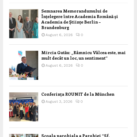
Semnarea Memorandumului de
Înțelegere între Academia Română și
Academia de Științe Berlin –
Brandenburg
August 6, 2026
0
Mircia Gutău: „Râmnicu Vâlcea este, mai
mult decât un loc, un sentiment”
August 6, 2026
0
Conferința ROUNIT de la München
August 3, 2026
0
Scoala parohiala a Parohiei “Sf.