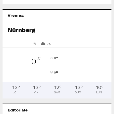
Vremea
Nürnberg
%
0%
°
C
0
0
°
°
0
13
°
13
°
12
°
13
°
10
°
JOI
VIN
SÂM
DUM
LUN
Editoriale