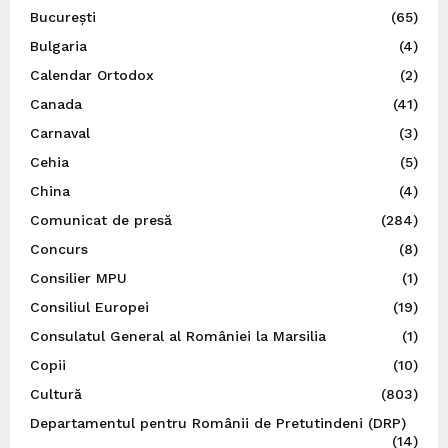
București
(65)
Bulgaria
(4)
Calendar Ortodox
(2)
Canada
(41)
Carnaval
(3)
Cehia
(5)
China
(4)
Comunicat de presă
(284)
Concurs
(8)
Consilier MPU
(1)
Consiliul Europei
(19)
Consulatul General al României la Marsilia
(1)
Copii
(10)
Cultură
(803)
Departamentul pentru Românii de Pretutindeni (DRP)
(14)