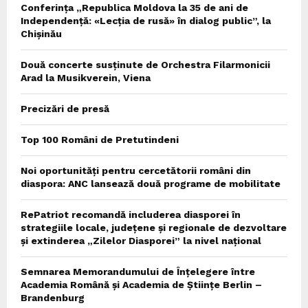
Conferința „Republica Moldova la 35 de ani de
Independență: «Lecția de rusă» în dialog public”, la
Chișinău
Două concerte susținute de Orchestra Filarmonicii
Arad la Musikverein, Viena
Precizări de presă
Top 100 Români de Pretutindeni
Noi oportunități pentru cercetătorii români din
diaspora: ANC lansează două programe de mobilitate
RePatriot recomandă includerea diasporei în
strategiile locale, județene și regionale de dezvoltare
și extinderea „Zilelor Diasporei” la nivel național
Semnarea Memorandumului de Înțelegere între
Academia Română și Academia de Științe Berlin –
Brandenburg