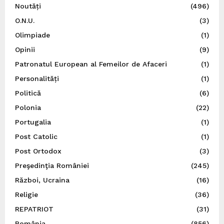
Noutăți
(496)
O.N.U.
(3)
Olimpiade
(1)
Opinii
(9)
Patronatul European al Femeilor de Afaceri
(1)
Personalități
(1)
Politică
(6)
Polonia
(22)
Portugalia
(1)
Post Catolic
(1)
Post Ortodox
(3)
Preşedinţia României
(245)
Război, Ucraina
(16)
Religie
(36)
REPATRIOT
(31)
România
(856)