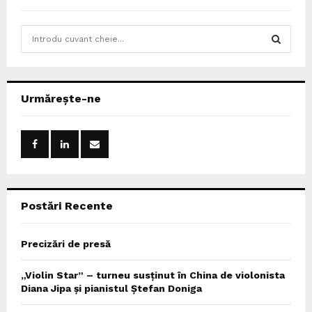
S
e
a
S
r
c
E
Urmărește-ne
h
f
A
o
r
R
:
C
Postări Recente
H
Precizări de presă
„Violin Star” – turneu susținut în China de violonista
Diana Jipa și pianistul Ștefan Doniga