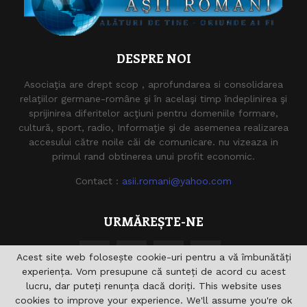
DESPRE NOI
Asociaţia are drept scop , aprofundarea si consolidarea
relaţiilor germane-române şi în acelaşi timp îndeplinirea şi
sprijinirea diferitelor acţiuni pentru domeniile formare,
cultură, sport, radio, Informaţie şi de asemenea realizarea
accesului către noile căi de comunicare. nu vizeaza in
primul rand obtinerea unui profit economic.
Contact :
asii.romani@yahoo.com
URMĂREȘTE-NE
Acest site web folosește cookie-uri pentru a vă îmbunătăți
experiența. Vom presupune că sunteți de acord cu acest
lucru, dar puteți renunța dacă doriți. This website uses
cookies to improve your experience. We'll assume you're ok