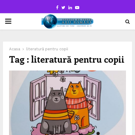
Facebook
Twitter
Linkedin
Youtube
PRIMARY
MENU
Acasa
literatură pentru copii
Tag : literatură pentru copii