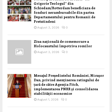
Grigorie Teologul” din
Schiedam/Rotterdam beneficiaza de
fonduri nerambursabile din partea
Departamentului pentru Romanii de
Pretutindeni
August 3, 2026
0
Ziua națională de comemorare a
Holocaustului împotriva romilor
August 2, 2026
0
Mesajul Președintelui României, Nicușor
Dan, privind menținerea ratingului de
țară de către Agenția Fitch,
implementarea PNRR și consolidarea
stabilității economice
August 1, 2026
0