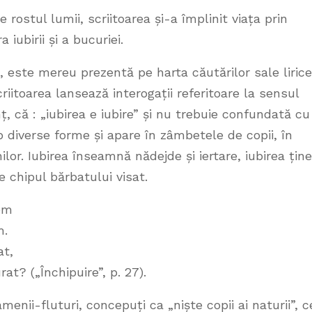
rostul lumii, scriitoarea și-a împlinit viața prin
iubirii și a bucuriei.
, este mereu prezentă pe harta căutărilor sale lirice
riitoarea lansează interogații referitoare la sensul
mț, că : „iubirea e iubire” și nu trebuie confundată cu
 diverse forme și apare în zâmbetele de copii, în
nilor. Iubirea înseamnă nădejde și iertare, iubirea țin
pe chipul bărbatului visat.
hem
m.
at,
at? („Închipuire”, p. 27).
enii-fluturi, concepuți ca „niște copii ai naturii”, c