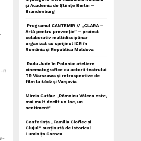
și Academia de Științe Berlin –
Brandenburg
Programul CANTEMIR // „CLARA –
Artă pentru prevenție” – proiect
.
colaborativ multidisciplinar
organizat cu sprijinul ICR în
România și Republica Moldova
Radu Jude în Polonia: ateliere
cinematografice cu actorii teatrului
e-n
TR Warszawa și retrospective de
film la Łódź și Varșovia
Mircia Gutău: „Râmnicu Vâlcea este,
mai mult decât un loc, un
sentiment”
Conferința „Familia Cioflec și
Clujul” susținută de istoricul
Luminița Cornea
e-