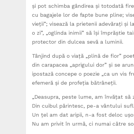
și pot schimba gândirea și totodată firea
cu bagajele lor de fapte bune pline; vis
vieții”; visează la prietenii adevărați și 
o zi”, „oglinda inimii” să își împrăștie ta
protector din dulcea sevă a luminii.
Tânjind după o viață „plină de fior” poe
din carapacea „aprigului dor” și se arun
ipostază concepe o poezie „ca un vis fr
efemeră și de profeția bătrâneții.
„Deasupra, peste lume, am învățat să 
Din cuibul părintesc, pe-a vântului suf
Un țel am dat aripii, n-a fost deloc ușo
Nu am privit în urmă, ci numai către soa