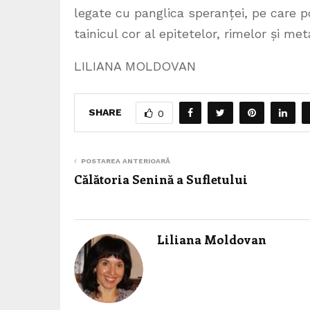
legate cu panglica speranței, pe care poe
tainicul cor al epitetelor, rimelor și met
LILIANA MOLDOVAN
SHARE
0
POSTAREA ANTERIOARĂ
Călătoria Senină a Sufletului
Liliana Moldovan