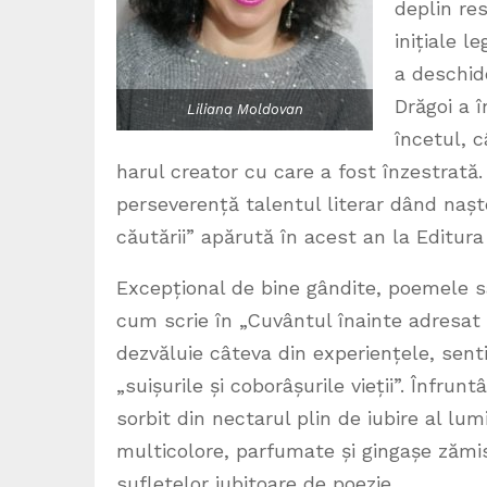
deplin re
inițiale l
a deschid
Drăgoi a î
Liliana Moldovan
încetul, c
harul creator cu care a fost înzestrată.
perseverență talentul literar dând naș
căutării” apărută în acest an la Editur
Excepțional de bine gândite, poemele sa
cum scrie în „Cuvântul înainte adresat c
dezvăluie câteva din experiențele, senti
„suișurile și coborâșurile vieții”. Înfrun
sorbit din nectarul plin de iubire al lu
multicolore, parfumate și gingașe zămisl
sufletelor iubitoare de poezie.