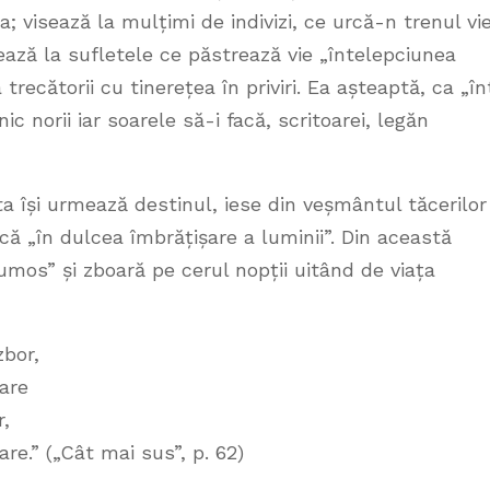
; visează la mulțimi de indivizi, ce urcă-n trenul vie
ează la sufletele ce păstrează vie „întelepciunea
la trecătorii cu tinerețea în priviri. Ea așteaptă, ca „în
inic norii iar soarele să-i facă, scritoarei, legăn
ta își urmează destinul, iese din veșmântul tăcerilor 
că „în dulcea îmbrățișare a luminii”. Din această
umos” și zboară pe cerul nopții uitând de viața
zbor,
lare
r,
re.” („Cât mai sus”, p. 62)