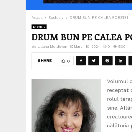
Acasa
Exclusiv
DRUM BUN PE CALEA POEZIEI
Exclusiv
DRUM BUN PE CALEA P
de
Liliana Moldovan
March 10, 2024
0
1500
SHARE
0
Volumul d
receptat c
rolul tera
sine. Aflâ
creatoarea
călătoria 