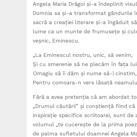
Angela Maria Drăgoi și-a îndeplinit visul
Domnia sa și-a transformat gândurile în
sacră a creației literare și-a îngâduit 
lume ca un munte de frumusețe și culo
veșnic, Eminescu.
„La Eminescul nostru, unic, să venim,
Și cu smerenie să ne plecăm în fața lui
Omagiu să îi dăm și nume să-i cinstim,
Pentru comoara-n vers lăsată neamului!”
Fără a avea pretenția că am abordat t
„Drumul căutării” și conștiență fiind 
inspirație specifice scriitoarei, sunt de
volumul „te cucerește de la prima poezie
de palma sufletului doamnei Angela Mari