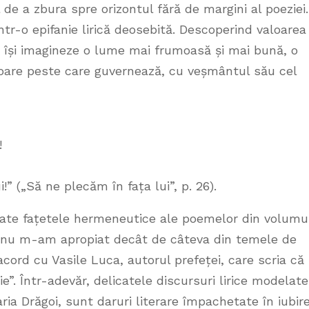
 de a zbura spre orizontul fără de margini al poeziei.
tr-o epifanie lirică deosebită. Descoperind valoarea
să își imagineze o lume mai frumoasă și mai bună, o
are peste care guvernează, cu veșmântul său cel
!
 („Să ne plecăm în fața lui”, p. 26).
oate fațetele hermeneutice ale poemelor din volumu
că nu m-am apropiat decât de câteva din temele de
 acord cu Vasile Luca, autorul prefeței, care scria că
”. Într-adevăr, delicatele discursuri lirice modelate
a Drăgoi, sunt daruri literare împachetate în iubire