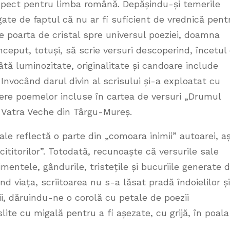
spect pentru limba română. Depășindu-și temerile
egate de faptul că nu ar fi suficient de vrednică pent
e poarta de cristal spre universul poeziei, doamna
nceput, totuși, să scrie versuri descoperind, încetul
âtă luminozitate, originalitate și candoare include
 Invocând darul divin al scrisului și-a exploatat cu
tere poemelor incluse în cartea de versuri „Drumul
a Vatra Veche din Târgu-Mureș.
le reflectă o parte din „comoara inimii” autoarei, a
ititorilor”. Totodată, recunoaște că versurile sale
mentele, gândurile, tristețile și bucuriile generate 
tând viața, scriitoarea nu s-a lăsat pradă îndoielilor ș
mii, dăruindu-ne o corolă cu petale de poezii
ite cu migală pentru a fi așezate, cu grijă, în poala