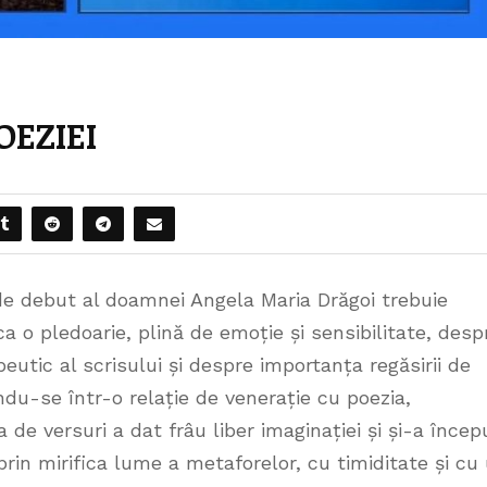
OEZIEI
e debut al doamnei Angela Maria Drăgoi trebuie
a o pledoarie, plină de emoție și sensibilitate, desp
peutic al scrisului și despre importanța regăsirii de
ndu-se într-o relație de venerație cu poezia,
 de versuri a dat frâu liber imaginației și și-a încep
prin mirifica lume a metaforelor, cu timiditate și cu