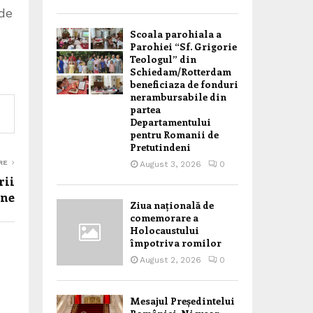
 de
Scoala parohiala a
Parohiei “Sf. Grigorie
Teologul” din
Schiedam/Rotterdam
beneficiaza de fonduri
nerambursabile din
partea
Departamentului
pentru Romanii de
Pretutindeni
RE
August 3, 2026
0
rii
ne
Ziua națională de
comemorare a
Holocaustului
împotriva romilor
August 2, 2026
0
Mesajul Președintelui