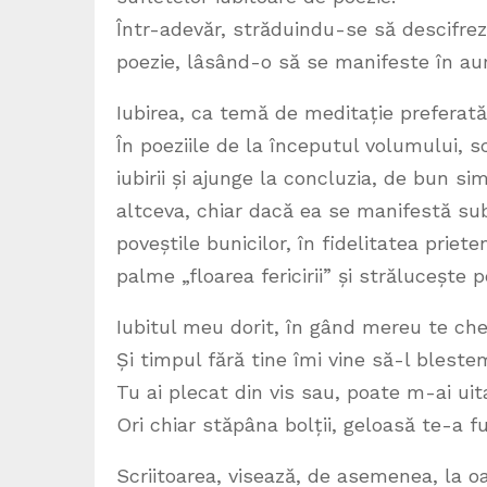
Într-adevăr, străduindu-se să descifreze 
poezie, lâsând-o să se manifeste în aura 
Iubirea, ca temă de meditație preferată
În poeziile de la începutul volumului, sc
iubirii și ajunge la concluzia, de bun si
altceva, chiar dacă ea se manifestă sub
poveștile bunicilor, în fidelitatea priete
palme „floarea fericirii” și strălucește 
Iubitul meu dorit, în gând mereu te c
Și timpul fără tine îmi vine să-l bleste
Tu ai plecat din vis sau, poate m-ai uit
Ori chiar stăpâna bolții, geloasă te-a fur
Scriitoarea, visează, de asemenea, la oam