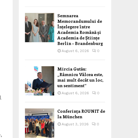
Semnarea
Memorandumului de
Înțelegere între
Academia Română și
Academia de Științe
Berlin – Brandenburg
August 6, 2026
0
Mircia Gutău:
„Râmnicu Vâlcea este,
mai mult decât un loc,
un sentiment”
August 6, 2026
0
l
Conferința ROUNIT de
la München
August 3, 2026
0
,