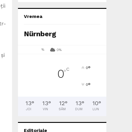
ții
Vremea
tr-
Nürnberg
%
0%
și
°
0
C
0
°
°
0
13
°
13
°
12
°
13
°
10
°
JOI
VIN
SÂM
DUM
LUN
Editoriale