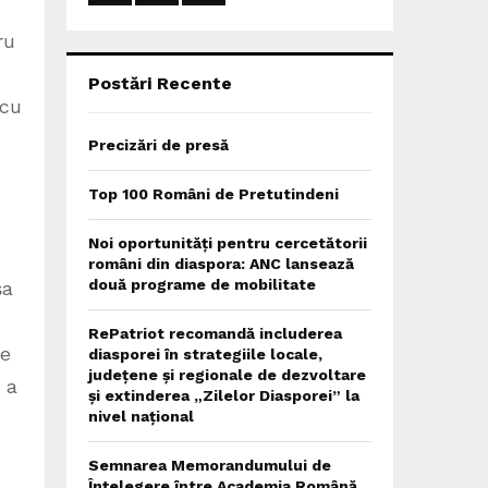
:
C
ru
H
Postări Recente
 cu
Precizări de presă
Top 100 Români de Pretutindeni
Noi oportunități pentru cercetătorii
români din diaspora: ANC lansează
două programe de mobilitate
șa
RePatriot recomandă includerea
de
diasporei în strategiile locale,
județene și regionale de dezvoltare
i a
și extinderea „Zilelor Diasporei” la
nivel național
Semnarea Memorandumului de
Înțelegere între Academia Română