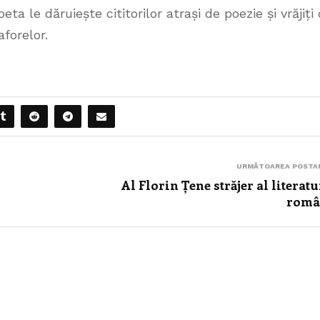
ta le dăruiește cititorilor atrași de poezie și vrăjiți
aforelor.
URMĂTOAREA POSTA
Al Florin Țene străjer al literatu
româ