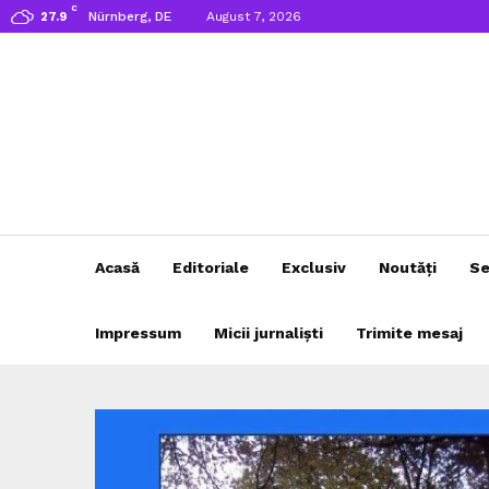
C
Nürnberg, DE
August 7, 2026
27.9
Acasă
Editoriale
Exclusiv
Noutăți
Se
Impressum
Micii jurnaliști
Trimite mesaj