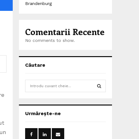
Brandenburg
Comentarii Recente
No comments to show.
Căutare
S
e
re
a
S
r
c
E
Urmărește-ne
h
f
ut
A
o
 un
r
R