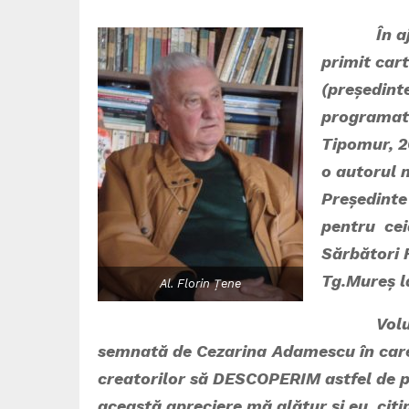
În ajun d
primit car
(președintel
programat
Tipomur, 2
o autorul 
Președinte 
pentru cei
Sărbători F
Tg.Mureș 
Al. Florin Țene
Volumul d
semnată de
Cezarina
Adamescu
în car
creatorilor să DESCOPERIM astfel de p
această apreciere mă alătur și eu, cit