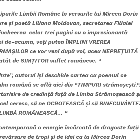
rile Limbii Române în versurile lui Mircea Dorin
are și poetă
Liliana Moldovan,
secretarea Filialei
n încheerea celor trei pagini cu o impresionantă
 cei de-acuma, veți putea ÎMPLINI VREREA
a URMAȘILOR ce vor veni după voi, acea NEPREȚUITĂ
atât de SIMȚITOR suflet românesc. “
, autorul își deschide cartea cu poemul ce
mba română se află aici din “TIMPURI strămoșești.“
turisire de credință față de Limba Strămoșească ș
cel ceresc, să ne OCROTEASCĂ și să BINECUVÂNTE
să LIMBĂ ROMÂNEASCĂ… “
temporană o energie încărcată de dragoste față
vărsare de tropi și de idei ca la Mircea Dorin