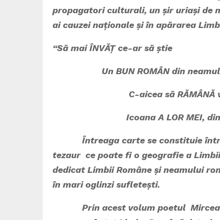
propagatori culturali, un șir uriași de 
ai cauzei naționale și în apărarea Lim
“Să mai ÎNVĂȚ ce-ar să știe
Un BUN ROMÂN din neamul r
C-aicea să RĂMÂNĂ veșn
Icoana A LOR MEI, din omen
Întreaga carte se constituie într-
tezaur ce poate fi o geografie a Limbi
dedicat Limbii Române și neamului româ
în mari oglinzi sufletești.
Prin acest volum poetul Mircea Dorin