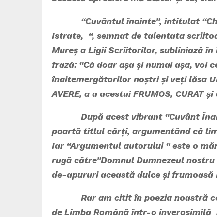
“Cuvântul înainte”, intitulat “Chipu
Istrate, “, semnat de talentata scriito
Mureș a Ligii Scriitorilor, subliniază î
frază: “Că doar așa și numai așa, voi
înaitemergătorilor noștri și veți lăs
AVERE, a a acestui FRUMOS, CURAT și 
După acest vibrant “Cuvânt Înainte”
poartă titlul cărți, argumentând că li
Iar “Argumentul autorului “ este o măr
rugă către”Domnul Dumnezeul nostru 
de-apururi această dulce și frumoa
Rar am citit în poezia noastră con
de Limba Română într-o inverosimilă re