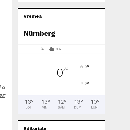
Vremea
Nürnberg
%
0%
°
0
C
0
°
.
°
0
i o
ZE
13
°
13
°
12
°
13
°
10
°
JOI
VIN
SÂM
DUM
LUN
Editoriale