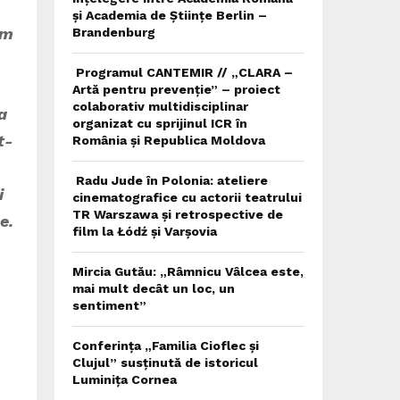
și Academia de Științe Berlin –
am
Brandenburg
Programul CANTEMIR // „CLARA –
Artă pentru prevenție” – proiect
colaborativ multidisciplinar
a
organizat cu sprijinul ICR în
t-
România și Republica Moldova
Radu Jude în Polonia: ateliere
i
cinematografice cu actorii teatrului
TR Warszawa și retrospective de
e.
film la Łódź și Varșovia
Mircia Gutău: „Râmnicu Vâlcea este,
mai mult decât un loc, un
sentiment”
Conferința „Familia Cioflec și
Clujul” susținută de istoricul
Luminița Cornea