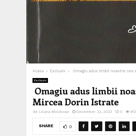
Acasa
Exclusiv
Omagiu adus limbii noastre cea s
Exclusiv
Omagiu adus limbii noas
Mircea Dorin Istrate
de
Liliana Moldovan
December 22, 2023
0
912
SHARE
0