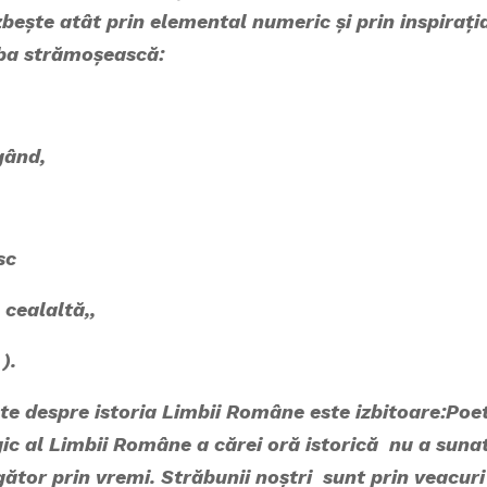
izbește atât prin elemental numeric și prin inspirați
mba strămoșească:
ând,
c
alaltă,,
).
despre istoria Limbii Române este izbitoare:Poe
agic al Limbii Române a cărei oră istorică nu a sunat
tor prin vremi. Străbunii noștri sunt prin veacuri