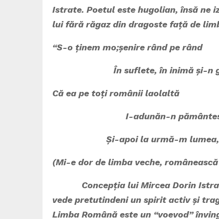
Istrate. Poetul este hugolian, însă ne 
lui fără răgaz din dragoste față de li
“S-o ținem mo;șenire rând pe rând
În suflete, în inimă și-n g
Că ea pe toți românii laolaltă
I-adunăn-n pământes
Și-apoi la urmă-m lumea, ce
(Mi-e dor de limba veche, românească 
Concepția lui Mircea Dorin Istrate 
vede pretutindeni un spirit activ și tr
Limba Română este un “voevod” învingă