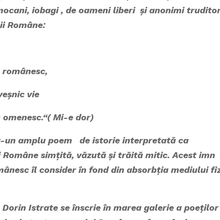
mocani, iobagi , de oameni liberi și anonimi truditor
bii Române:
omânesc,
ic vie
esc.“( Mi-e dor)
un amplu poem de istorie interpretată ca
i Române simțită, văzută și trăită mitic. Acest imn
nesc îl consider în fond din absorbția mediului fi
 Istrate se înscrie în marea galerie a poeților