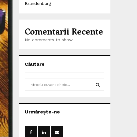
Brandenburg
Comentarii Recente
No comments to show.
Căutare
S
e
a
S
r
c
E
Urmărește-ne
h
f
A
o
r
R