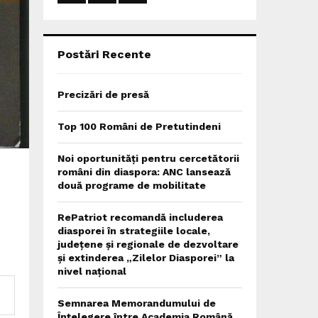
:
C
H
Postări Recente
Precizări de presă
Top 100 Români de Pretutindeni
Noi oportunități pentru cercetătorii
români din diaspora: ANC lansează
două programe de mobilitate
RePatriot recomandă includerea
diasporei în strategiile locale,
județene și regionale de dezvoltare
și extinderea „Zilelor Diasporei” la
nivel național
Semnarea Memorandumului de
Înțelegere între Academia Română