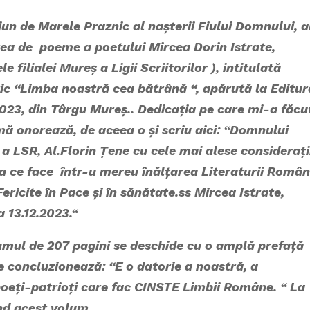
e Marele Praznic al nașterii Fiului Domnului, 
tea de poeme a poetului Mircea Dorin Istrate,
e filialei Mureș a Ligii Scriitorilor ), intitulată
ic
“Limba noastră cea bătrână “,
apărută la Editur
023, din Târgu Mureș.. Dedicația pe care mi-a făcu
mă onorează, de aceea o și scriu aici: “Domnului
a LSR, Al.Florin Țene cu cele mai alese considerați
a ce face într-u mereu înălțarea Literaturii Român
ericite în Pace și în sănătate.ss Mircea Istrate,
la 13.12.2023.“
e 207 pagini se deschide cu o amplă prefață
e concluzionează: “E o datorie a noastră, a
oeți-patrioți care fac CINSTE Limbii Române. “ La
ind acest volum.