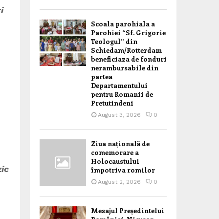
i
Scoala parohiala a
Parohiei “Sf. Grigorie
Teologul” din
Schiedam/Rotterdam
beneficiaza de fonduri
nerambursabile din
partea
Departamentului
pentru Romanii de
Pretutindeni
August 3, 2026
0
Ziua națională de
comemorare a
Holocaustului
zic
împotriva romilor
August 2, 2026
0
Mesajul Președintelui