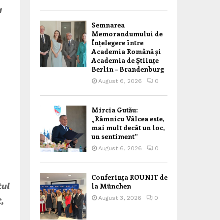
a
Semnarea
Memorandumului de
Înțelegere între
Academia Română și
Academia de Științe
Berlin – Brandenburg
August 6, 2026
0
Mircia Gutău:
„Râmnicu Vâlcea este,
mai mult decât un loc,
un sentiment”
August 6, 2026
0
Conferința ROUNIT de
tul
la München
August 3, 2026
0
,