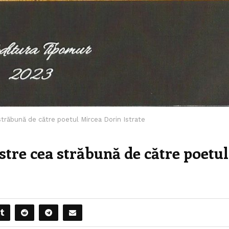
trăbună de către poetul Mircea Dorin Istrate
tre cea străbună de către poetul