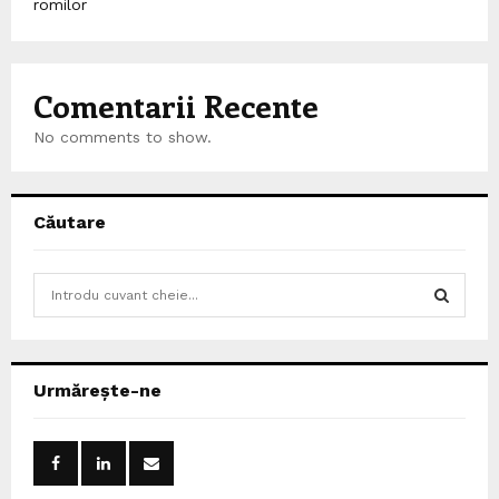
romilor
Comentarii Recente
No comments to show.
Căutare
S
e
a
S
r
c
E
Urmărește-ne
h
f
A
o
r
R
: