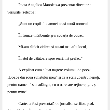
Poeta Angelica Manole s-a prezentat direct prin
versurile (selecție):
„Sunt un copil al toamnei ce-și caută norocul
În frunze-ngălbenite și-n scoarță de copac.
Mi-am rătăcit zidirea și nu-mi mai aflu locul,
În stol de călătoare spre seară mă prefac.”
A explicat cum a luat naștere volumul de poezii
„Boabe din roua sufletului meu” și că a scris „pentru nepoți,
pentru oameni” și a adăugat, cu o oarecare reținere, „… și
pentru mine”.
Cartea a fost prezentată de jurnalist, scriitor, prof.