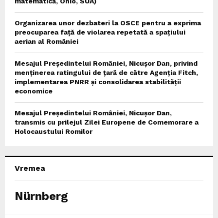
matematică, Ohio, SUA)
Organizarea unor dezbateri la OSCE pentru a exprima
preocuparea față de violarea repetată a spațiului
aerian al României
Mesajul Președintelui României, Nicușor Dan, privind
menținerea ratingului de țară de către Agenția Fitch,
implementarea PNRR și consolidarea stabilității
economice
Mesajul Președintelui României, Nicușor Dan,
transmis cu prilejul Zilei Europene de Comemorare a
Holocaustului Romilor
Vremea
Nürnberg