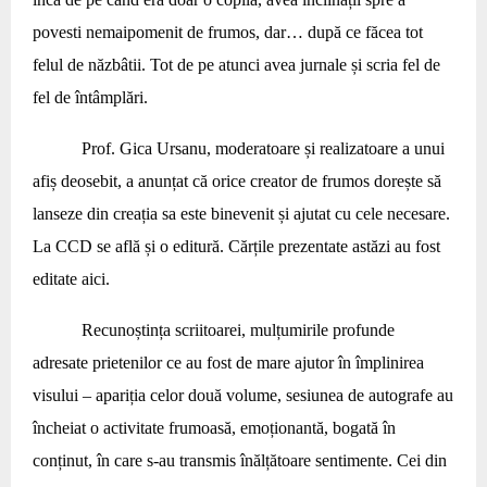
povesti nemaipomenit de frumos, dar… după ce făcea tot
felul de năzbâtii. Tot de pe atunci avea jurnale și scria fel de
fel de întâmplări.
Prof. Gica Ursanu, moderatoare și realizatoare a unui
afiș deosebit, a anunțat că orice creator de frumos dorește să
lanseze din creația sa este binevenit și ajutat cu cele necesare.
La CCD se află și o editură. Cărțile prezentate astăzi au fost
editate aici.
Recunoștința scriitoarei, mulțumirile profunde
adresate prietenilor ce au fost de mare ajutor în împlinirea
visului – apariția celor două volume, sesiunea de autografe au
încheiat o activitate frumoasă, emoționantă, bogată în
conținut, în care s-au transmis înălțătoare sentimente. Cei din