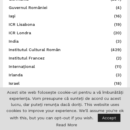
Guvernul României
(4)
Iaşi
(16)
ICR Lisabona
(19)
ICR Londra
(20)
India
(3)
Institutul Cultural Român
(429)
Institutul Francez
(2)
Internațional
(11)
Irlanda
(3)
Israel
(18)
Istorie
(43)
Acest site web folosește cookie-uri pentru a vă îmbunătăți
experiența. Vom presupune că sunteți de acord cu acest
Italia
(79)
lucru, dar puteți renunța dacă doriți. This website uses
Japonia
(14)
cookies to improve your experience. We'll assume you're ok
Jurnalistică
(7)
with this, but you can opt-out if you wish.
Accept
Read More
Liga Scriitorilor Români
(21)