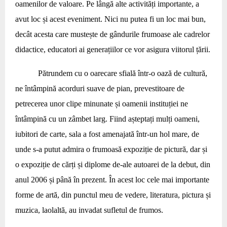
oamenilor de valoare. Pe lângă alte activități importante, a
avut loc și acest eveniment. Nici nu putea fi un loc mai bun,
decât acesta care mustește de gândurile frumoase ale cadrelor
didactice, educatori ai generațiilor ce vor asigura viitorul țării.
Pătrundem cu o oarecare sfială într-o oază de cultură,
ne întâmpină acorduri suave de pian, prevestitoare de
petrecerea unor clipe minunate și oamenii instituției ne
întâmpină cu un zâmbet larg. Fiind așteptați mulți oameni,
iubitori de carte, sala a fost amenajată într-un hol mare, de
unde s-a putut admira o frumoasă expoziție de pictură, dar și
o expoziție de cărți și diplome de-ale autoarei de la debut, din
anul 2006 și până în prezent. În acest loc cele mai importante
forme de artă, din punctul meu de vedere, literatura, pictura și
muzica, laolaltă, au invadat sufletul de frumos.