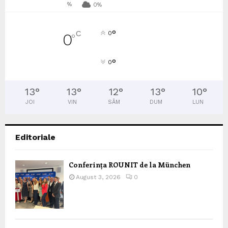
%
0%
°
C
0
0
°
°
0
13
°
13
°
12
°
13
°
10
°
JOI
VIN
SÂM
DUM
LUN
Editoriale
Conferința ROUNIT de la München
August 3, 2026
0