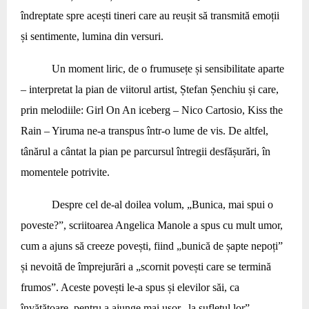
îndreptate spre acești tineri care au reușit să transmită emoții
și sentimente, lumina din versuri.
Un moment liric, de o frumusețe și sensibilitate aparte
– interpretat la pian de viitorul artist, Ștefan Șenchiu și care,
prin melodiile: Girl On An iceberg – Nico Cartosio, Kiss the
Rain – Yiruma ne-a transpus într-o lume de vis. De altfel,
tânărul a cântat la pian pe parcursul întregii desfășurări, în
momentele potrivite.
Despre cel de-al doilea volum, „Bunica, mai spui o
poveste?”, scriitoarea Angelica Manole a spus cu mult umor,
cum a ajuns să creeze povești, fiind „bunică de șapte nepoți”
și nevoită de împrejurări a „scornit povești care se termină
frumos”. Aceste povești le-a spus și elevilor săi, ca
învățătoare, pentru a ajunge mai ușor „la sufletul lor”.