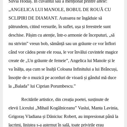
Silvia Hodaș. În cuvântul său a menționat printre altele:
„ANGELICA LUI MANOLE, BOBUL DE ROUĂ CU
SCLIPIRI DE DIAMANT. Autoarea ne îngăduie să
pătrundem, citind versurile, în suflet, ușa și ferestrele sunt
deschise. Pășim cu atenție, într-o armonie de începuturi, „să
nu strivim” vreun bob, sămânță sau un grăunte ce vor înflori
când vor cădea peste ele roua, le vor învălui cuvintele magice
create de „Un grăunte de femeie”, Angelica lui Manole și le
va înălța, așa cum se înalță Coloana Infinitului a lui Brâncuși,
însoțite de o muzică pe acorduri de vioară și gândul mă duce
la „Balada” lui Ciprian Porumbescu.”
Recitările artistice, din creația poetei, susținute de
elevii Liceului „Mihail Kogălniceanu” Vaslui, Manta Lavinia,
Grigoraș Vladiana și Dăniciuc Robert, au impresionat până la
lacrimi, liniștea s-a așternut în sală, toate privirile erau