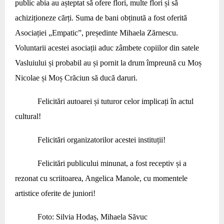
public abia au așteptat să ofere flori, multe flori și să
achiziționeze cărți. Suma de bani obținută a fost oferită
Asociației „Empatic”, președinte Mihaela Zărnescu.
Voluntarii acestei asociații aduc zâmbete copiilor din satele
Vasluiului și probabil au și pornit la drum împreună cu Moș
Nicolae și Moș Crăciun să ducă daruri.
Felicitări autoarei și tuturor celor implicați în actul
cultural!
Felicitări organizatorilor acestei instituții!
Felicitări publicului minunat, a fost receptiv și a
rezonat cu scriitoarea, Angelica Manole, cu momentele
artistice oferite de juniori!
Foto: Silvia Hodaș, Mihaela Săvuc