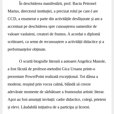
În deschiderea manifestării, prof. Baciu Petronel
Marius, directorul instituției, a precizat rolul pe care-l are
CCD, a enumerat o parte din activitățile desfășurate și am a
accentuat pe deschiderea spre cunoașterea oamenilor de
valoare vasluieni, creatori de frumos. A acordat o diplomă
scriitoarei, ca semn de recunoaștere a activității didactice și a
performanțelor obținute.
O scurtă biografie literară a autoarei Angelica Manole,
a fost făcută de profesor-metodist Gica Ursanu printr-o
prezentare PowerPoint realizată excepțional. Tot dânsa a
moderat, reușind prin vocea calmă, blândă să creeze
adevărate momente de sărbătoare a frumosului artistic literar.
Apoi au fost anunțați invitații: cadre didactice, colegi, prieteni
și elevi. Lăudabilă inițiativa de a participa și liceeni.