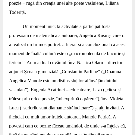
poezie – rugă din creația unei alte poete vasluiene, Liliana
Toderiță.
Un moment unic: la activitate a participat fosta
profesoară de matematică a autoarei, Angelica Rusu și care i-
a realizat un frumos portret… literar și a concluzionat că acest
moment de înaltă cultură este o „macromoleculă de bucurie și
fericire”. Au mai luat cuvântul: înv. Nastica Olaru – director
adjunct Școala gimnazială „Constantin Parfene” („Doamna
Angelica Manole este un distins slujitor al învățământului
vasluian”), Eugenia Acatrinei – educatoare, Laza („citesc și
trăiesc prin orice poezie, îmi exprimă o părere”), înv. Violeta
Luca („scrierile sunt diamante strălucitoare”) și alți invitați. A
încheiat cu mult umor fratele autoarei, Manole Petrică. A
povestit cam ce pozne făceau amândoi, de unde s-a înțeles că,
încă de pe când era doar o copilă, avea înclinații spre a