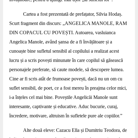
Cartea a fost prezentată de prefațator, Silvia Hodaș.
Scurt fragment din discurs: „ANGELICA MANOLE, RAM
DIN COPACUL CU POVEȘTI. Autoarea, vasluianca
Angelica Manole, având șansa de a fi învățătoare și a
cunoaște bine sufletul sensibil al copilului a realizat acest
lucru și a scris povești minunate în care copilul să găsească
personajele preferate, să caute modele, să descopere lumea.
Cine ar fi scris atât de frumoase povești, dacă nu un om cu
suflet sensibil, de poet, ce a fost mereu în preajma celor mici,
i-a înțeles cel mai bine. Poveștile Angelicăi Manole sunt
interesante, captivante și educative. Aduc bucurie, curaj,
încredere, motivare, altruism în sufletele pure ale copiilor.”
Alte două eleve: Cazacu Ella și Dumitriu Teodora, de