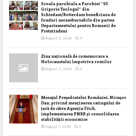
Scoala parohiala a Parohiei “Sf.
Grigorie Teologul” din
Schiedam/Rotterdam beneficiaza de
fonduri nerambursabile din partea
Departamentului pentru Romanii de
Pretutindeni
August 3, 2026
0
Ziua națională de comemorare a
Holocaustului împotriva romilor
August 2, 2026
0
Mesajul Președintelui României, Nicușor
Dan, privind menținerea ratingului de
țară de către Agenția Fitch,
implementarea PNRR și consolidarea
stabilității economice
August 1, 2026
0