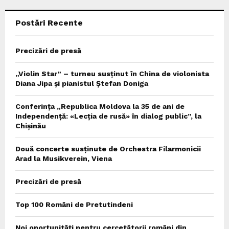
C
Postări Recente
H
Precizări de presă
„Violin Star” – turneu susținut în China de violonista
Diana Jipa și pianistul Ștefan Doniga
Conferința „Republica Moldova la 35 de ani de
Independență: «Lecția de rusă» în dialog public”, la
Chișinău
Două concerte susținute de Orchestra Filarmonicii
Arad la Musikverein, Viena
Precizări de presă
Top 100 Români de Pretutindeni
Noi oportunități pentru cercetătorii români din