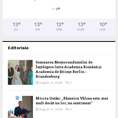
°
0
13
°
13
°
12
°
13
°
10
°
JOI
VIN
SÂM
DUM
LUN
Editoriale
Semnarea Memorandumului de
Înțelegere între Academia Română și
Academia de Științe Berlin –
Brandenburg
August 6, 2026
0
Mircia Gutău: „Râmnicu Vâlcea este, mai
mult decât un loc, un sentiment”
August 6, 2026
0