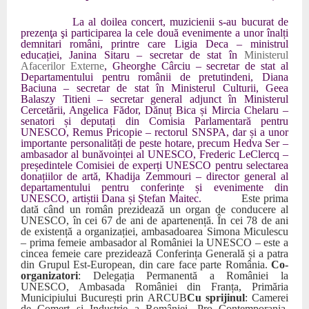
La al doilea concert, muzicienii s-au bucurat de
prezenţa şi participarea la cele două evenimente a unor înalți
demnitari români, printre care Ligia Deca – ministrul
educației, Janina Sitaru – secretar de stat în
Ministerul
Afacerilor Externe
, Gheorghe Cârciu – secretar de stat al
Departamentului pentru românii de pretutindeni, Diana
Baciuna – secretar de stat în Ministerul Culturii, Geea
Balaszy Titieni – secretar general adjunct în Ministerul
Cercetării, Angelica Fădor, Dănuț Bica și Mircia Chelaru –
senatori și deputați din Comisia Parlamentară pentru
UNESCO, Remus Pricopie – rectorul SNSPA,
dar și a unor
importante personalități de peste hotare, precum Hedva Ser –
ambasador al bunăvoinței al UNESCO, Frederic LeClercq –
președintele Comisiei de experți UNESCO pentru selectarea
donațiilor de artă, Khadija Zemmouri – director general al
departamentului pentru conferințe și evenimente din
UNESCO, artiștii Dana și Ștefan Maitec.
Este prima
dată când un român prezidează un organ de conducere al
UNESCO, în cei 67 de ani de apartenență. În cei 78 de ani
de existență a organizației, ambasadoarea Simona Miculescu
– prima femeie ambasador al României la UNESCO – este a
cincea femeie care prezidează Conferința Generală și a patra
din Grupul Est-European, din care face parte România.
Co-
organizatori
: Delegația Permanentă a României la
UNESCO, Ambasada României din Franța, Primăria
Municipiului București prin ARCUB
Cu sprijinul
: Camerei
de Comerț și Industrie a României, Pro Contemporania,