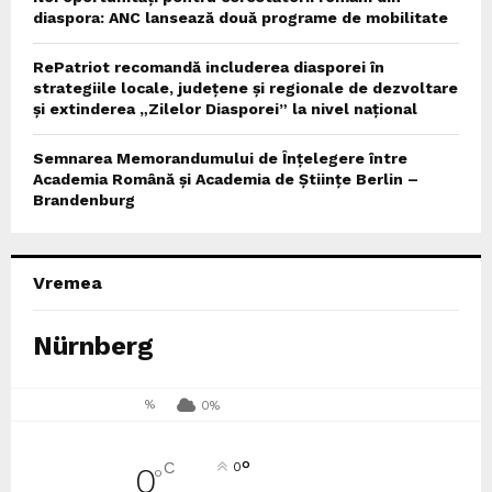
diaspora: ANC lansează două programe de mobilitate
RePatriot recomandă includerea diasporei în
strategiile locale, județene și regionale de dezvoltare
și extinderea „Zilelor Diasporei” la nivel național
Semnarea Memorandumului de Înțelegere între
Academia Română și Academia de Științe Berlin –
Brandenburg
Vremea
Nürnberg
%
0%
°
C
0
0
°