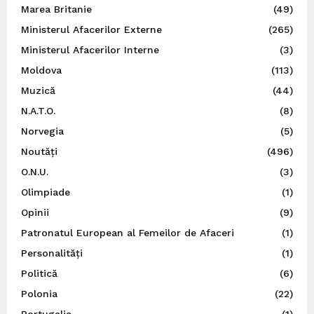
Marea Britanie
(49)
Ministerul Afacerilor Externe
(265)
Ministerul Afacerilor Interne
(3)
Moldova
(113)
Muzică
(44)
N.A.T.O.
(8)
Norvegia
(5)
Noutăți
(496)
O.N.U.
(3)
Olimpiade
(1)
Opinii
(9)
Patronatul European al Femeilor de Afaceri
(1)
Personalități
(1)
Politică
(6)
Polonia
(22)