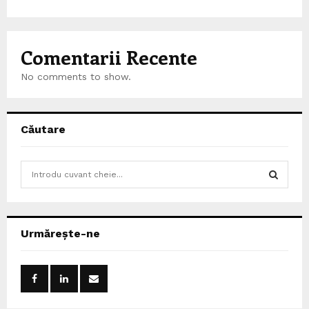
Comentarii Recente
No comments to show.
Căutare
S
e
a
S
r
c
E
Urmărește-ne
h
f
A
o
r
R
: