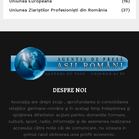
Uniunea Europeană
(16)
Uniunea Ziariștilor Profesioniști din România
(37)
DESPRE NOI
Asociaţia are drept scop , aprofundarea si consolidarea
relaţiilor germane-române şi în acelaşi timp îndeplinirea şi
sprijinirea diferitelor acţiuni pentru domeniile formare,
cultură, sport, radio, Informaţie şi de asemenea realizarea
accesului către noile căi de comunicare. nu vizeaza in
primul rand obtinerea unui profit economic.