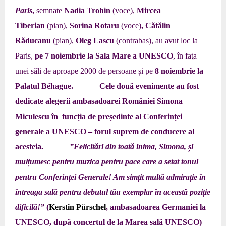
Paris
,
semnate
Nadia Trohin
(voce),
Mircea
Tiberian
(pian),
Sorina Rotaru
(voce)
, Cătălin
Răducanu
(pian),
Oleg Lascu
(contrabas), au avut loc la
Paris,
pe 7 noiembrie la Sala Mare a UNESCO
, în faţa
unei săli de aproape
2000 de persoane
și pe
8 noiembrie la
Palatul Béhague.
Cele două evenimente au fost
dedicate alegerii ambasadoarei României Simona
Miculescu în funcția de președinte al Conferinței
generale a UNESCO – forul suprem de conducere al
acesteia.
”Felicitări din toată inima, Simona, și
mulțumesc pentru muzica pentru pace care a setat tonul
pentru Conferinței Generale! Am simțit multă admirație în
întreaga sală pentru debutul tău exemplar în această poziție
dificilă!”
(
Kerstin Pürschel
, ambasadoarea Germaniei la
UNESCO, după concertul de la Marea sală UNESCO)