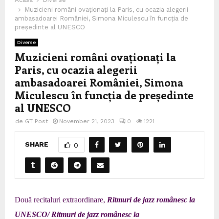
Muzicieni români ovaționați la Paris, cu ocazia alegerii
ambasadoarei României, Simona Miculescu în funcția de
președinte al UNESCO
Diverse
Muzicieni români ovaționați la
Paris, cu ocazia alegerii
ambasadoarei României, Simona
Miculescu în funcția de președinte
al UNESCO
de
GT Post
November 21, 2023
0
1221
SHARE
0
Două recitaluri extraordinare,
Ritmuri de jazz românesc la
UNESCO/ Ritmuri de jazz românesc la