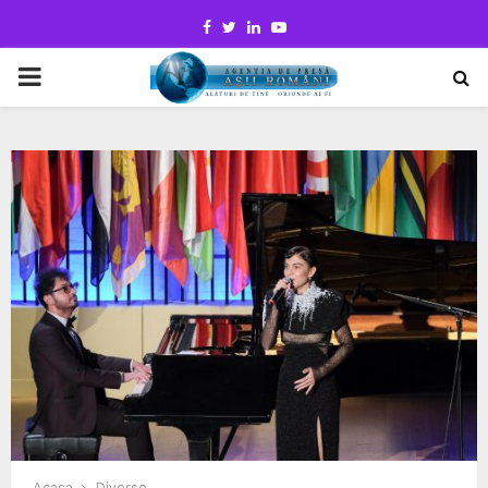
Facebook
Twitter
Linkedin
Youtube
PRIMARY
MENU
Acasa
Diverse