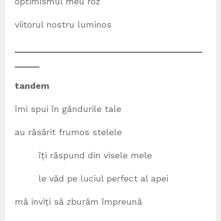
optimismul meu roz
viitorul nostru luminos
______________________________________
_____
tandem
îmi spui în gândurile tale
au răsărit frumos stelele
îți răspund din visele mele
le văd pe luciul perfect al apei
mă inviți să zburăm împreună