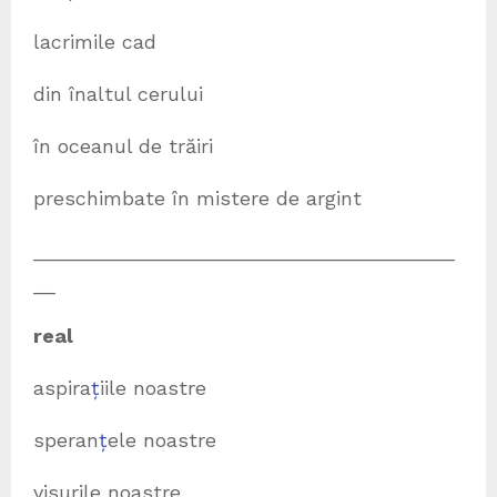
lacrimile cad
din înaltul cerului
în oceanul de trăiri
preschimbate în mistere de argint
______________________________________
__
real
aspira
ț
iile noastre
speran
ț
ele noastre
visurile noastre