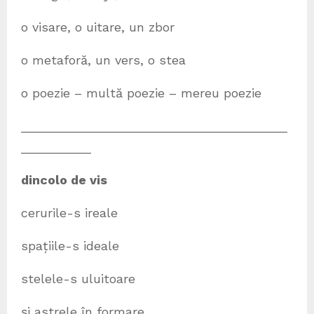
o visare, o uitare, un zbor
o metaforă, un vers, o stea
o poezie – multă poezie – mereu poezie
______________________________________
__________
dincolo de vis
cerurile-s ireale
spațiile-s ideale
stelele-s uluitoare
și astrele în formare