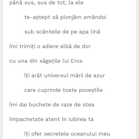
până sus, sus de tot, la ele
te-aștept să plonjăm amândoi
sub scânteile de pe apa lină
îmi trimiți o adiere albă de dor
cu una din săgețile lui Eros
îți arăt universul mării de azur
care cuprinde toate poveștile
îmi dai buchete de raze de stea
împachetate atent în iubirea ta
îți ofer secretele oceanului meu