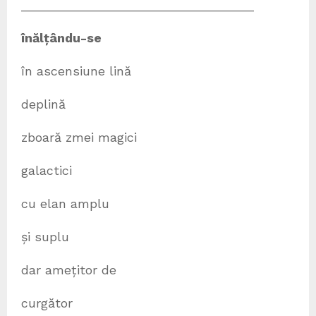
_________________________________
în
ă
l
ț
ându-se
în ascensiune lină
deplină
zboară zmei magici
galactici
cu elan amplu
și suplu
dar amețitor de
curgător