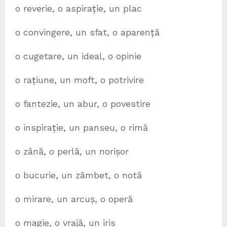
o reverie, o aspira
ț
ie, un plac
o convingere, un sfat, o aparen
ț
ă
o cugetare, un ideal, o opinie
o ra
ț
iune, un moft, o potrivire
o fantezie, un abur, o povestire
o inspira
ț
ie, un panseu, o rimă
o zână, o perlă, un norișor
o bucurie, un zâmbet, o notă
o mirare, un arcuș, o operă
o magie, o vrajă, un iris