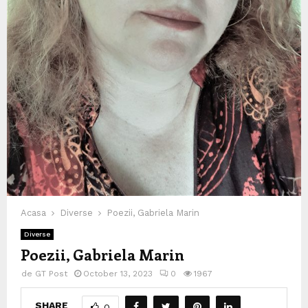
Acasa
Diverse
Poezii, Gabriela Marin
Diverse
Poezii, Gabriela Marin
de
GT Post
October 13, 2023
0
1967
SHARE
0