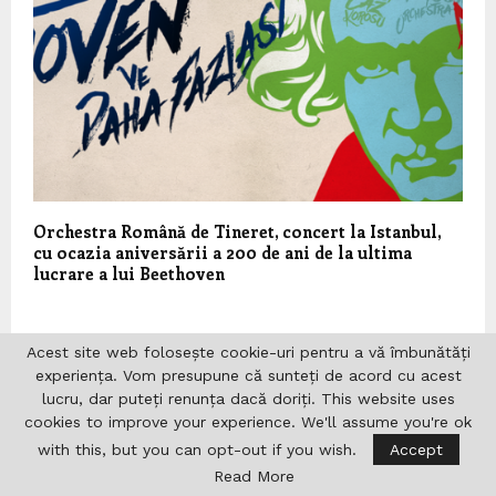
Orchestra Română de Tineret, concert la Istanbul,
cu ocazia aniversării a 200 de ani de la ultima
lucrare a lui Beethoven
LASĂ UN COMENTARIU
Acest site web folosește cookie-uri pentru a vă îmbunătăți
experiența. Vom presupune că sunteți de acord cu acest
lucru, dar puteți renunța dacă doriți. This website uses
cookies to improve your experience. We'll assume you're ok
with this, but you can opt-out if you wish.
Accept
Read More