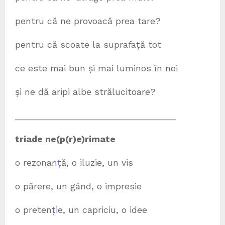
pentru că ne provoacă prea tare?
pentru că scoate la suprafa
ț
ă tot
ce este mai bun și mai luminos în noi
și ne dă aripi albe strălucitoare?
________________________________
triade ne(p(r)e)rimate
o rezonan
ț
ă, o iluzie, un vis
o părere, un gând, o impresie
o preten
ț
ie, un capriciu, o idee