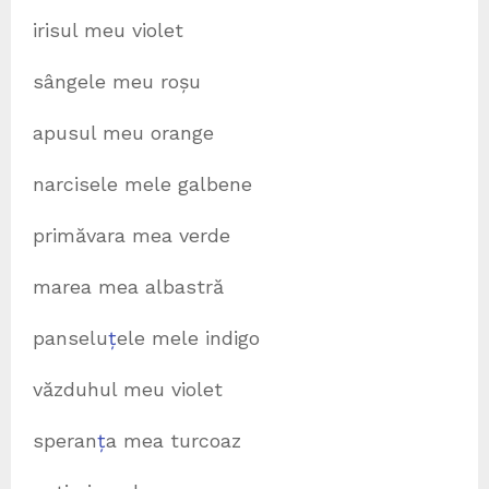
irisul meu violet
sângele meu roșu
apusul meu orange
narcisele mele galbene
primăvara mea verde
marea mea albastră
panselu
ț
ele mele indigo
văzduhul meu violet
speran
ț
a mea turcoaz