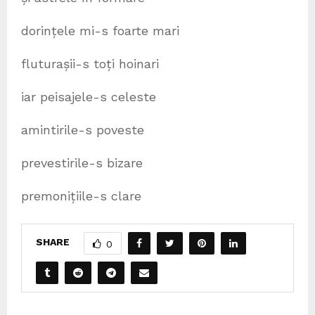
dorințele mi-s foarte mari
fluturașii-s toți hoinari
iar peisajele-s celeste
amintirile-s poveste
prevestirile-s bizare
premonițiile-s clare
SHARE
0