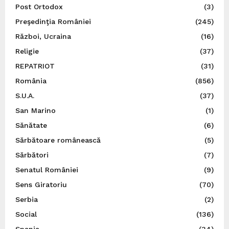
Post Ortodox
(3)
Preşedinţia României
(245)
Război, Ucraina
(16)
Religie
(37)
REPATRIOT
(31)
România
(856)
S.U.A.
(37)
San Marino
(1)
Sănătate
(6)
Sărbătoare românească
(5)
Sărbători
(7)
Senatul României
(9)
Sens Giratoriu
(70)
Serbia
(2)
Social
(136)