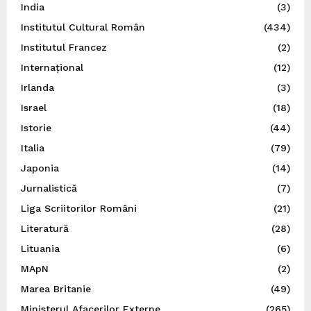
India
(3)
Institutul Cultural Român
(434)
Institutul Francez
(2)
Internațional
(12)
Irlanda
(3)
Israel
(18)
Istorie
(44)
Italia
(79)
Japonia
(14)
Jurnalistică
(7)
Liga Scriitorilor Români
(21)
Literatură
(28)
Lituania
(6)
MApN
(2)
Marea Britanie
(49)
Ministerul Afacerilor Externe
(265)