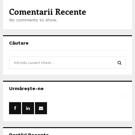
Comentarii Recente
No comments to show.
Căutare
S
e
a
S
r
c
E
Urmărește-ne
h
f
A
o
r
R
:
C
Postări Recente