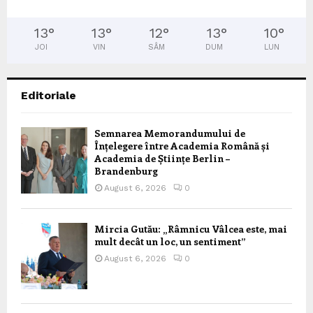
13
°
13
°
12
°
13
°
10
°
JOI
VIN
SÂM
DUM
LUN
Editoriale
Semnarea Memorandumului de
Înțelegere între Academia Română și
Academia de Științe Berlin –
Brandenburg
August 6, 2026
0
Mircia Gutău: „Râmnicu Vâlcea este, mai
mult decât un loc, un sentiment”
August 6, 2026
0