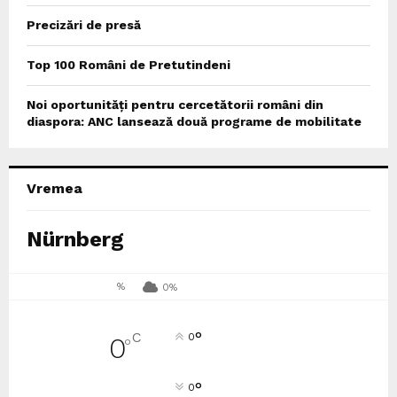
Precizări de presă
Top 100 Români de Pretutindeni
Noi oportunități pentru cercetătorii români din
diaspora: ANC lansează două programe de mobilitate
Vremea
Nürnberg
%
0%
°
C
0
0
°
°
0