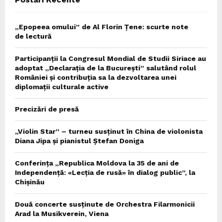
H
„Epopeea omului” de Al Florin Țene: scurte note
de lectură
Participanții la Congresul Mondial de Studii Siriace au
adoptat „Declarația de la București” salutând rolul
României și contribuția sa la dezvoltarea unei
diplomații culturale active
Precizări de presă
„Violin Star” – turneu susținut în China de violonista
Diana Jipa și pianistul Ștefan Doniga
Conferința „Republica Moldova la 35 de ani de
Independență: «Lecția de rusă» în dialog public”, la
Chișinău
Două concerte susținute de Orchestra Filarmonicii
Arad la Musikverein, Viena