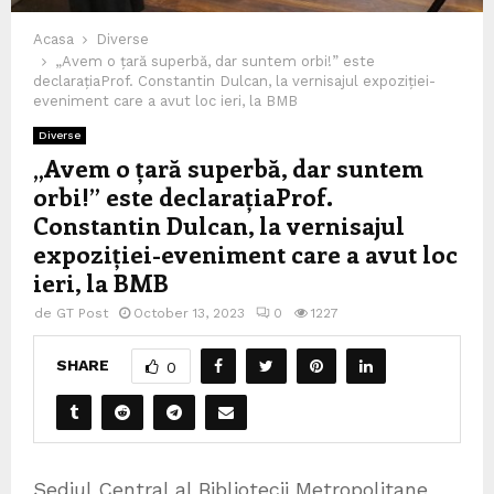
Acasa
Diverse
„Avem o țară superbă, dar suntem orbi!” este
declarațiaProf. Constantin Dulcan, la vernisajul expoziției-
eveniment care a avut loc ieri, la BMB
Diverse
„Avem o țară superbă, dar suntem
orbi!” este declarațiaProf.
Constantin Dulcan, la vernisajul
expoziției-eveniment care a avut loc
ieri, la BMB
de
GT Post
October 13, 2023
0
1227
SHARE
0
Sediul Central al Bibliotecii Metropolitane