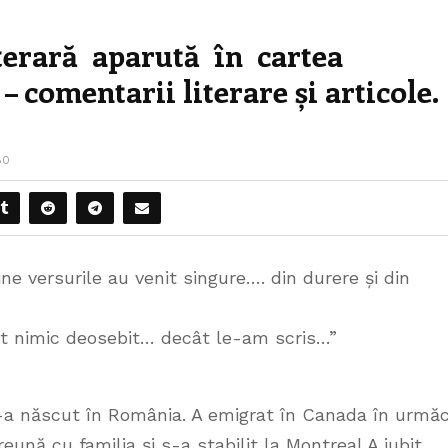
iterară aparută în cartea
– comentarii literare și articole.
80
ne versurile au venit singure…. din durere și din
t nimic deosebit… decât le-am scris…”
-a născut în România. A emigrat în Canada în urmă
eună cu familia și s-a stabilit la Montreal.A iubit