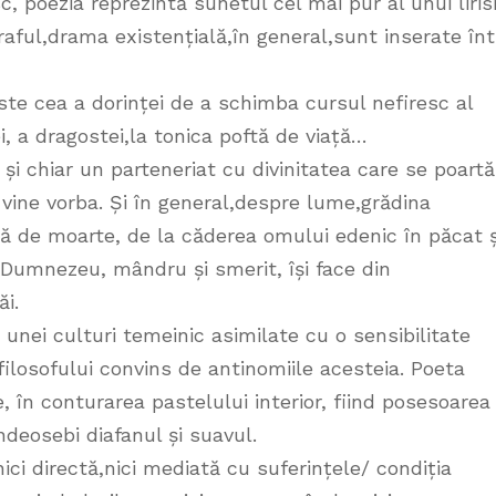
, poezia reprezintă sunetul cel mai pur al unui liri
graful,drama existențială,în general,sunt inserate înt
te cea a dorinței de a schimba cursul nefiresc al
i, a dragostei,la tonica poftă de viață…
 și chiar un parteneriat cu divinitatea care se poartă
 vine vorba. Și în general,despre lume,grădina
ă de moarte, de la căderea omului edenic în păcat ș
i Dumnezeu, mândru și smerit, își face din
i.
nei culturi temeinic asimilate cu o sensibilitate
filosofului convins de antinomiile acesteia. Poeta
 în conturarea pastelului interior, fiind posesoarea
ndeosebi diafanul și suavul.
ici directă,nici mediată cu suferințele/ condiția