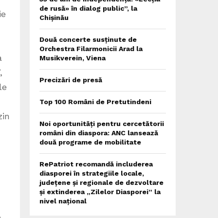
de rusă» în dialog public”, la
ie
Chișinău
Două concerte susținute de
Orchestra Filarmonicii Arad la
a
Musikverein, Viena
,
Precizări de presă
le
Top 100 Români de Pretutindeni
zin
Noi oportunități pentru cercetătorii
români din diaspora: ANC lansează
două programe de mobilitate
RePatriot recomandă includerea
diasporei în strategiile locale,
județene și regionale de dezvoltare
și extinderea „Zilelor Diasporei” la
nivel național