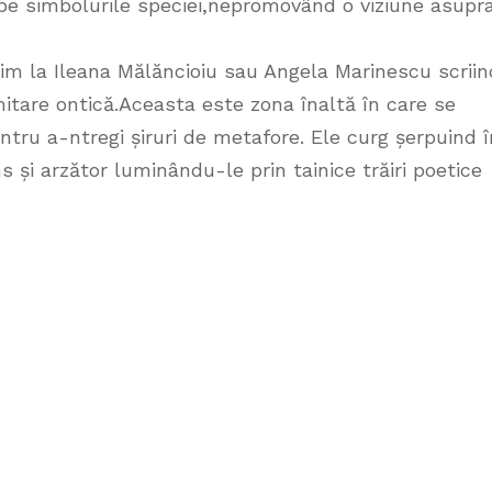
 pe simbolurile speciei,nepromovând o viziune asupr
im la Ileana Mălăncioiu sau Angela Marinescu scriin
mitare ontică.Aceasta este zona înaltă în care se
ntru a-ntregi șiruri de metafore. Ele curg șerpuind î
s și arzător luminându-le prin tainice trăiri poetice