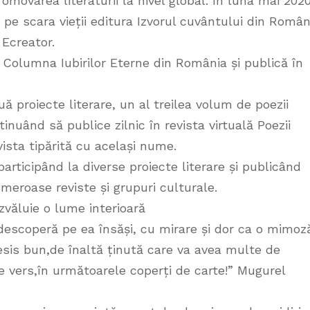
omovarea literaturii la nivel global. În luna mai 202
 pe scara vieții editura Izvorul cuvântului din Român
 Ecreator.
a Columna Iubirilor Eterne din România și publică în
ă proiecte literare, un al treilea volum de poezii
nuând să publice zilnic în revista virtuală Poezii
vista tipărită cu același nume.
participând la diverse proiecte literare și publicând
numeroase reviste și grupuri culturale.
zvăluie o lume interioară
escoperă pe ea însăși, cu mirare și dor ca o mimoz
esis bun,de înaltă ținută care va avea multe de
de vers,în următoarele coperți de carte!” Mugurel