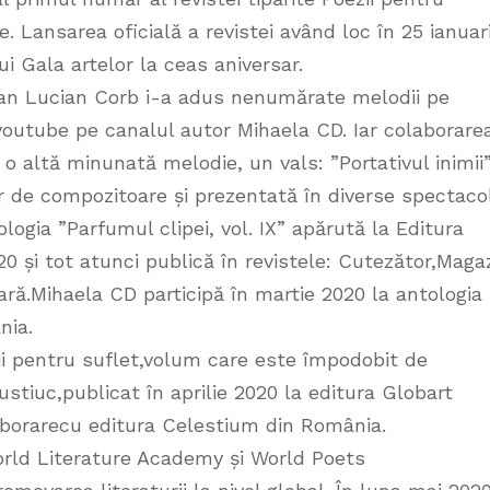
. Lansarea oficială a revistei având loc în 25 ianuar
i Gala artelor la ceas aniversar.
Dan Lucian Corb i-a adus nenumărate melodii pe
 youtube pe canalul autor Mihaela CD. Iar colaborare
o altă minunată melodie, un vals: ”Portativul inimii”
iar de compozitoare și prezentată în diverse spectaco
logia ”Parfumul clipei, vol. IX” apărută la Editura
020 și tot atunci publică în revistele: Cutezător,Maga
rară.Mihaela CD participă în martie 2020 la antologia
nia.
ii pentru suflet,volum care este împodobit de
ustiuc,publicat în aprilie 2020 la editura Globart
borarecu editura Celestium din România.
World Literature Academy și World Poets