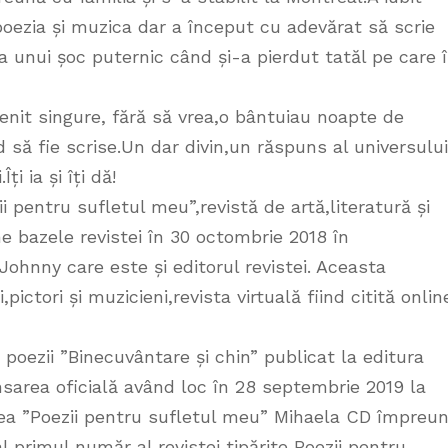
oezia și muzica dar a început cu adevărat să scrie
 unui șoc puternic când și-a pierdut tatăl pe care î
venit singure, fără să vrea,o bântuiau noapte de
 să fie scrise.Un dar divin,un răspuns al universului
i ia și îți dă!
i pentru sufletul meu”,revistă de artă,literatură și
e bazele revistei în 30 octombrie 2018 în
Johnny care este și editorul revistei. Aceasta
ictori și muzicieni,revista virtuală fiind citită onlin
oezii ”Binecuvântare și chin” publicat la editura
sarea oficială având loc în 28 septembrie 2019 la
ea ”Poezii pentru sufletul meu” Mihaela CD împreu
 primul număr al revistei tipărite Poezii pentru