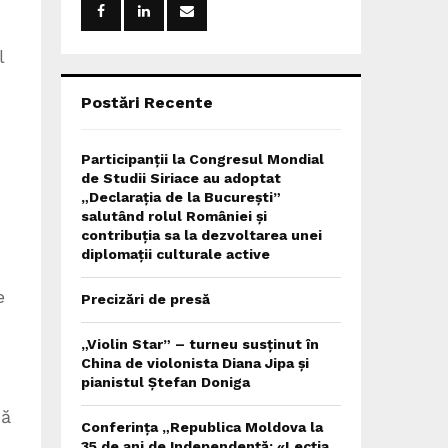
r
R
:
l
C
H
Postări Recente
Participanții la Congresul Mondial
de Studii Siriace au adoptat
„Declarația de la București”
salutând rolul României și
contribuția sa la dezvoltarea unei
diplomații culturale active
e
Precizări de presă
„Violin Star” – turneu susținut în
China de violonista Diana Jipa și
pianistul Ștefan Doniga
nă
Conferința „Republica Moldova la
35 de ani de Independență: «Lecția