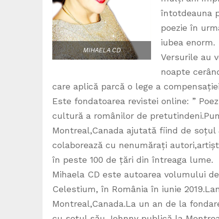
întotdeauna p
poezie în urma
iubea enorm.
MIHAELA CD
Versurile au 
noapte cerând
care aplică parcă o lege a compensației.Îț
Este fondatoarea revistei online: ” Poezi
cultură a românilor de pretutindeni.Pun
Montreal,Canada ajutată fiind de soțul 
colaborează cu nenumărați autori,artiști,p
în peste 100 de țări din întreaga lume.
Mihaela CD este autoarea volumului de p
Celestium, în România în iunie 2019.Lan
Montreal,Canada.La un an de la fondar
cu soțul său Johnny publică la Montreal