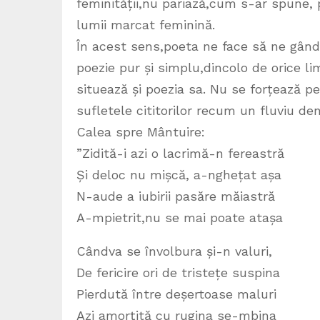
feminității,nu pariază,cum s-ar spune,
lumii marcat feminină.
În acest sens,poeta ne face să ne gând
poezie pur și simplu,dincolo de orice li
situează și poezia sa. Nu se forțează pe
sufletele cititorilor recum un fluviu den
Calea spre Mântuire:
”Zidită-i azi o lacrimă-n fereastră
Și deloc nu mișcă, a-nghețat așa
N-aude a iubirii pasăre măiastră
A-mpietrit,nu se mai poate atașa
Cândva se învolbura și-n valuri,
De fericire ori de tristețe suspina
Pierdută între deșertoase maluri
Azi amorțită cu rugina se-mbina