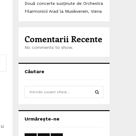
Două concerte susținute de Orchestra
Filarmonicii Arad la Musikverein, Viena
Comentarii Recente
No comments to show.
Căutare
S
e
a
S
r
c
E
Urmărește-ne
h
cu
f
A
o