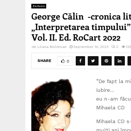
Exclusiv
George Călin -cronica l
„Interpretarea timpului” 
Vol. II. Ed. RoCart 2022
de
Liliana Moldovan
September 14, 2023
0
12
SHARE
0
”De fapt la mi
iubire…
eu n-am făcu
Mihaela CD
Mihaela CD s
mulți ani împr