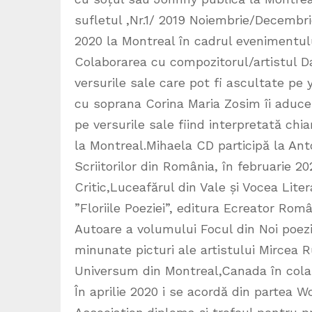
sufletul ,Nr.1/ 2019 Noiembrie/Decembrie
2020 la Montreal în cadrul evenimentulu
Colaborarea cu compozitorul/artistul 
versurile sale care pot fi ascultate pe
cu soprana Corina Maria Zosim îi aduce 
pe versurile sale fiind interpretată ch
la Montreal.Mihaela CD participă la Anto
Scriitorilor din România, în februarie 2
Critic,Luceafărul din Vale și Vocea Lite
”Floriile Poeziei”, editura Ecreator Româ
Autoare a volumului Focul din Noi poez
minunate picturi ale artistului Mircea R
Universum din Montreal,Canada în cola
În aprilie 2020 i se acordă din partea 