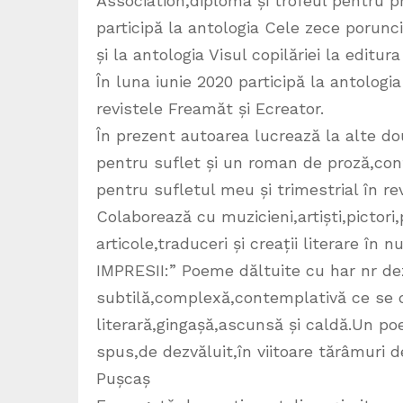
Association,diploma și trofeul pentru pr
participă la antologia Cele zece porunci
și la antologia Visul copilăriei la editura
În luna iunie 2020 participă la antologi
revistele Freamăt și Ecreator.
În prezent autoarea lucrează la alte dou
pentru suflet și un roman de proză,conti
pentru sufletul meu și trimestrial în re
Colaborează cu muzicieni,artiști,pictori,
articole,traduceri și creații literare în 
IMPRESII:” Poeme dăltuite cu har nr de
subtilă,complexă,contemplativă ce se d
literară,gingașă,ascunsă și caldă.Un po
spus,de dezvăluit,în viitoare tărâmuri 
Pușcaș