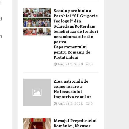
a
Scoala parohiala a
Parohiei “Sf. Grigorie
d
Teologul” din
Schiedam/Rotterdam
beneficiaza de fonduri
n
nerambursabile din
partea
Departamentului
pentru Romanii de
Pretutindeni
August 3, 2026
0
Ziua națională de
comemorare a
Holocaustului
împotriva romilor
August 2, 2026
0
Mesajul Președintelui
României, Nicușor