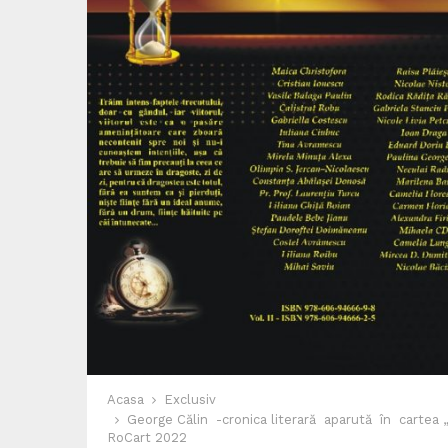
Acasa
Exclusiv
George Călin -cronica literară aparută în cartea „In
RoCart 2022