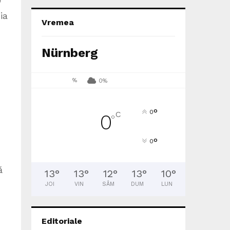
0
ia
Vremea
Nürnberg
%
0%
°
0
C
0
°
°
0
ă
13
°
13
°
12
°
13
°
10
°
JOI
VIN
SÂM
DUM
LUN
Editoriale