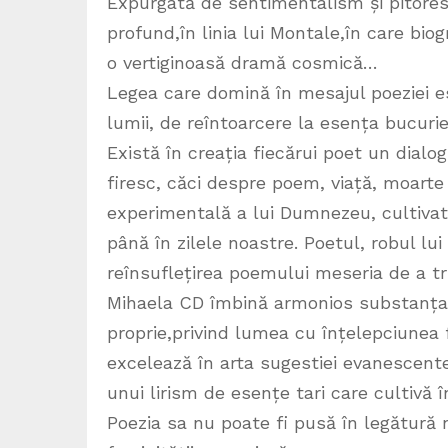
Expurgată de sentimentalism și pitoresc
profund,în linia lui Montale,în care bio
o vertiginoasă dramă cosmică…
Legea care domină în mesajul poeziei es
lumii, de reîntoarcere la esența bucurie
Există în creația fiecărui poet un dialog
firesc, căci despre poem, viață, moarte
experimentală a lui Dumnezeu, cultivat
până în zilele noastre. Poetul, robul lu
reînsuflețirea poemului meseria de a tră
Mihaela CD îmbină armonios substanța u
proprie,privind lumea cu înțelepciunea 
excelează în arta sugestiei evanescente,
unui lirism de esențe tari care cultivă î
Poezia sa nu poate fi pusă în legătură n