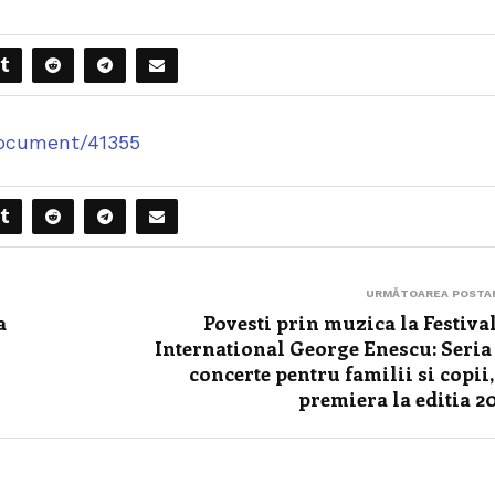
iDocument/41355
URMĂTOAREA POSTA
a
Povesti prin muzica la Festiva
International George Enescu: Seria
concerte pentru familii si copii,
premiera la editia 2