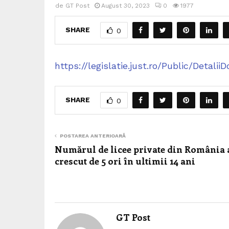
de
GT Post
August 30, 2023
0
1977
SHARE
0
https://legislatie.just.ro/Public/Detali
SHARE
0
POSTAREA ANTERIOARĂ
Numărul de licee private din România 
crescut de 5 ori în ultimii 14 ani
GT Post