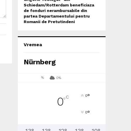
Schiedam/Rotterdam beneficiaza
de fonduri nerambursabile din
partea Departamentului pentru
Romanii de Pretutindeni
Vremea
Nürnberg
%
0%
°
0
C
0
°
°
0
13
°
13
°
12
°
13
°
10
°