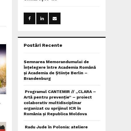
h
f
A
o
r
R
:
C
H
Postări Recente
Semnarea Memorandumului de
Înțelegere între Academia Română
și Academia de Științe Berlin –
Brandenburg
Programul CANTEMIR // „CLARA –
Artă pentru prevenție” – proiect
a
colaborativ multidisciplinar
organizat cu sprijinul ICR în
România și Republica Moldova
Radu Jude în Polonia: ateliere