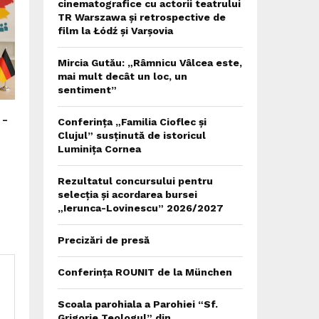
cinematografice cu actorii teatrului
TR Warszawa și retrospective de
film la Łódź și Varșovia
Mircia Gutău: „Râmnicu Vâlcea este,
mai mult decât un loc, un
sentiment”
 –
Conferința „Familia Cioflec și
Clujul” susținută de istoricul
Luminița Cornea
Rezultatul concursului pentru
selecția și acordarea bursei
„Ierunca-Lovinescu” 2026/2027
Precizări de presă
Conferința ROUNIT de la München
Scoala parohiala a Parohiei “Sf.
Grigorie Teologul” din