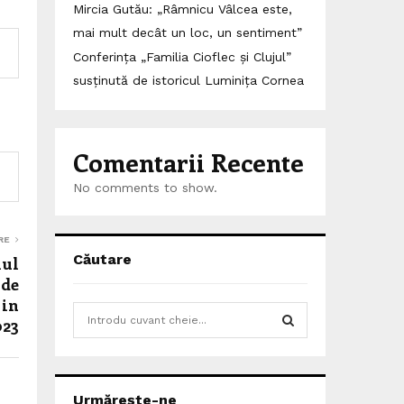
Mircia Gutău: „Râmnicu Vâlcea este,
mai mult decât un loc, un sentiment”
Conferința „Familia Cioflec și Clujul”
susținută de istoricul Luminița Cornea
Comentarii Recente
No comments to show.
RE
Căutare
lul
 de
 in
S
023
e
a
S
r
c
E
Urmărește-ne