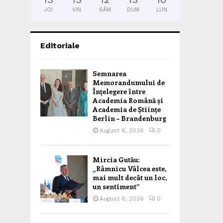
JOI
VIN
SÂM
DUM
LUN
Editoriale
Semnarea
Memorandumului de
Înțelegere între
Academia Română și
Academia de Științe
Berlin – Brandenburg
August 6, 2026
0
Mircia Gutău:
„Râmnicu Vâlcea este,
mai mult decât un loc,
un sentiment”
August 6, 2026
0