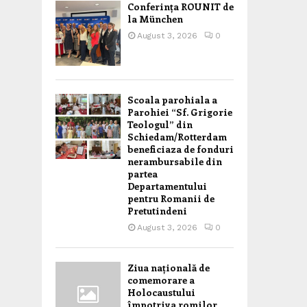
Conferința ROUNIT de
la München
August 3, 2026
0
Scoala parohiala a
Parohiei “Sf. Grigorie
Teologul” din
Schiedam/Rotterdam
beneficiaza de fonduri
nerambursabile din
partea
Departamentului
pentru Romanii de
Pretutindeni
August 3, 2026
0
Ziua națională de
comemorare a
Holocaustului
împotriva romilor