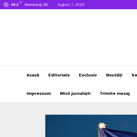
C
Nürnberg, DE
August 7, 2026
20.3
Acasă
Editoriale
Exclusiv
Noutăți
Se
Impressum
Micii jurnaliști
Trimite mesaj