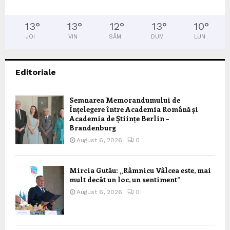
13
°
13
°
12
°
13
°
10
°
JOI
VIN
SÂM
DUM
LUN
Editoriale
Semnarea Memorandumului de
Înțelegere între Academia Română și
Academia de Științe Berlin –
Brandenburg
August 6, 2026
0
Mircia Gutău: „Râmnicu Vâlcea este, mai
mult decât un loc, un sentiment”
August 6, 2026
0