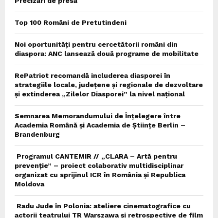
Precizări de presă
Top 100 Români de Pretutindeni
Noi oportunități pentru cercetătorii români din
diaspora: ANC lansează două programe de mobilitate
RePatriot recomandă includerea diasporei în
strategiile locale, județene și regionale de dezvoltare
și extinderea „Zilelor Diasporei” la nivel național
Semnarea Memorandumului de Înțelegere între
Academia Română și Academia de Științe Berlin –
Brandenburg
Programul CANTEMIR // „CLARA – Artă pentru
prevenție” – proiect colaborativ multidisciplinar
organizat cu sprijinul ICR în România și Republica
Moldova
Radu Jude în Polonia: ateliere cinematografice cu
actorii teatrului TR Warszawa și retrospective de film