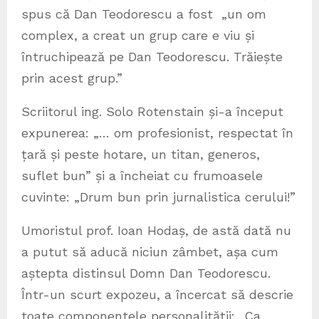
spus că Dan Teodorescu a fost „un om
complex, a creat un grup care e viu și
întruchipează pe Dan Teodorescu. Trăiește
prin acest grup.”
Scriitorul ing. Solo Rotenstain și-a început
expunerea: „… om profesionist, respectat în
țară și peste hotare, un titan, generos,
suflet bun” și a încheiat cu frumoasele
cuvinte: „Drum bun prin jurnalistica cerului!”
Umoristul prof. Ioan Hodaș, de astă dată nu
a putut să aducă niciun zâmbet, așa cum
aștepta distinsul Domn Dan Teodorescu.
Într-un scurt expozeu, a încercat să descrie
toate componentele personalității: „Ca