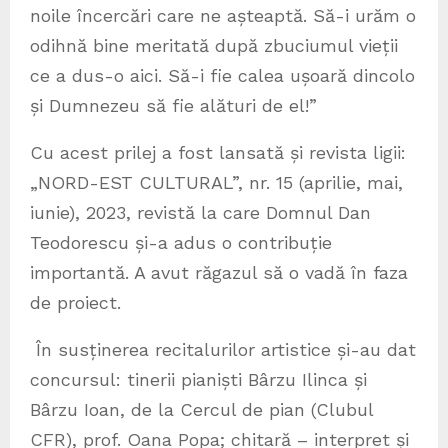
noile încercări care ne așteaptă. Să-i urăm o
odihnă bine meritată după zbuciumul vieții
ce a dus-o aici. Să-i fie calea ușoară dincolo
și Dumnezeu să fie alături de el!”
Cu acest prilej a fost lansată și revista ligii:
„NORD-EST CULTURAL”, nr. 15 (aprilie, mai,
iunie), 2023, revistă la care Domnul Dan
Teodorescu și-a adus o contribuție
importantă. A avut răgazul să o vadă în faza
de proiect.
În susținerea recitalurilor artistice și-au dat
concursul: tinerii pianiști Bârzu Ilinca și
Bârzu Ioan, de la Cercul de pian (Clubul
CFR), prof. Oana Popa; chitară – interpret și