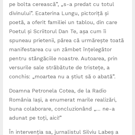
pe bolta cerească”, „s-a predat cu totul
divinului”. Ecaterina Lungu, pictoriță și
poetă, a oferit familiei un tablou, din care
Poetul și Scriitorul Dan Te, așa cum îi
spuneau prietenii, părea că urmărește toată
manifestarea cu un zâmbet înțelegător
pentru stângăciile noastre. Autoarea, prin
versurile sale străbătute de tristețe, a
conchis: „moartea nu a știut să o abată”.
Doamna Petronela Cotea, de la Radio
România Iași, a enumerat marile realizări,
buna colaborare, concluzionând „… ne-a
adunat pe toți, aici!”
În intervenția sa, jurnalistul Silviu Labeș a