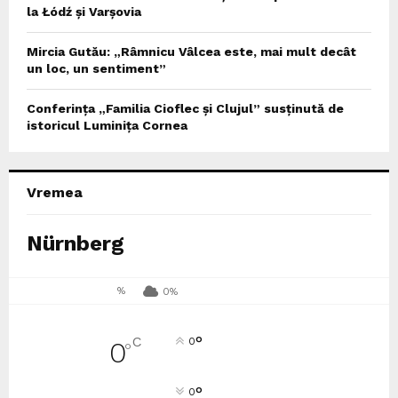
la Łódź și Varșovia
Mircia Gutău: „Râmnicu Vâlcea este, mai mult decât
un loc, un sentiment”
Conferința „Familia Cioflec și Clujul” susținută de
istoricul Luminița Cornea
Vremea
Nürnberg
%
0%
°
C
0
0
°
°
0