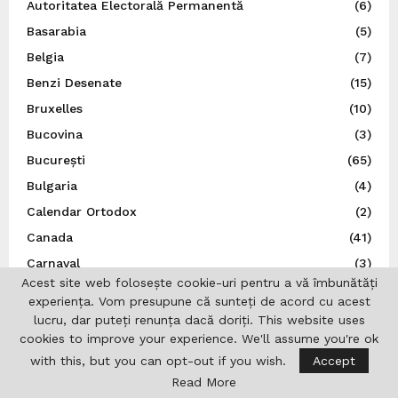
Autoritatea Electorală Permanentă
(6)
Basarabia
(5)
Belgia
(7)
Benzi Desenate
(15)
Bruxelles
(10)
Bucovina
(3)
București
(65)
Bulgaria
(4)
Calendar Ortodox
(2)
Canada
(41)
Carnaval
(3)
Acest site web folosește cookie-uri pentru a vă îmbunătăți
Cehia
(5)
experiența. Vom presupune că sunteți de acord cu acest
China
(3)
lucru, dar puteți renunța dacă doriți. This website uses
cookies to improve your experience. We'll assume you're ok
Comunicat de presă
(284)
with this, but you can opt-out if you wish.
Accept
Concurs
(8)
Read More
Consilier MPU
(1)