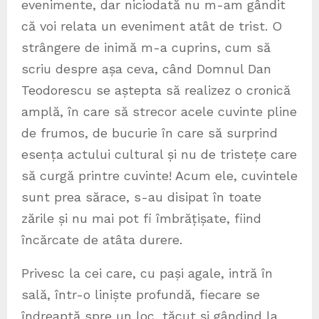
evenimente, dar niciodată nu m-am gândit
că voi relata un eveniment atât de trist. O
strângere de inimă m-a cuprins, cum să
scriu despre așa ceva, când Domnul Dan
Teodorescu se aștepta să realizez o cronică
amplă, în care să strecor acele cuvinte pline
de frumos, de bucurie în care să surprind
esența actului cultural și nu de tristețe care
să curgă printre cuvinte! Acum ele, cuvintele
sunt prea sărace, s-au disipat în toate
zările și nu mai pot fi îmbrățișate, fiind
încărcate de atâta durere.
Privesc la cei care, cu pași agale, intră în
sală, într-o liniște profundă, fiecare se
îndreaptă spre un loc, tăcut și gândind la