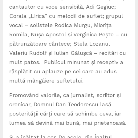
cantautor cu voce sensibilă, Adi Gegiuc;
Corala „Lirica” cu melodii de suflet; grupul
vocal – solistele Rodica Murgu, Miorița
Romila, Nușa Apostol și Verginica Pește – cu
pătrunzătoare cântece; Stela Lozanu,
Valeriu Rudolf și Iulian Gălușcă – recitări cu
mult patos. Publicul minunat și receptiv a
răsplătit cu aplauze pe cei care au adus
multă mângâiere sufletului.
Promovând valorile, ca jurnalist, scriitor și
cronicar, Domnul Dan Teodorescu lasă
posterității cărți care să schimbe ceva, iar
lumea să devină mai bună, mai prietenoasă.
S-a înălțat la cer. De acolo, din Înaltul