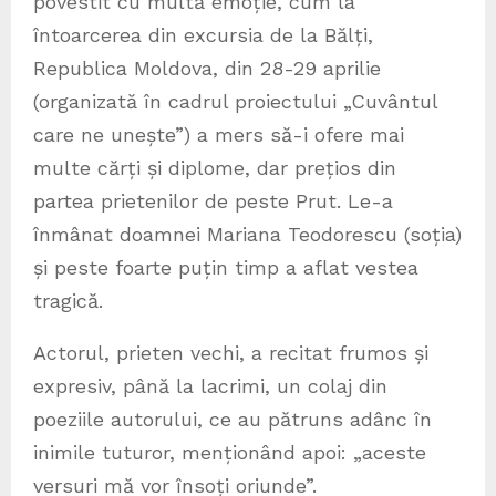
povestit cu multă emoție, cum la
întoarcerea din excursia de la Bălți,
Republica Moldova, din 28-29 aprilie
(organizată în cadrul proiectului „Cuvântul
care ne unește”) a mers să-i ofere mai
multe cărți și diplome, dar prețios din
partea prietenilor de peste Prut. Le-a
înmânat doamnei Mariana Teodorescu (soția)
și peste foarte puțin timp a aflat vestea
tragică.
Actorul, prieten vechi, a recitat frumos și
expresiv, până la lacrimi, un colaj din
poeziile autorului, ce au pătruns adânc în
inimile tuturor, menționând apoi: „aceste
versuri mă vor însoți oriunde”.