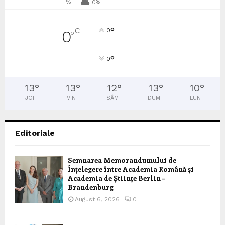
%
0%
°
C
0
0
°
°
0
13
°
13
°
12
°
13
°
10
°
JOI
VIN
SÂM
DUM
LUN
Editoriale
Semnarea Memorandumului de
Înțelegere între Academia Română și
Academia de Științe Berlin –
Brandenburg
August 6, 2026
0