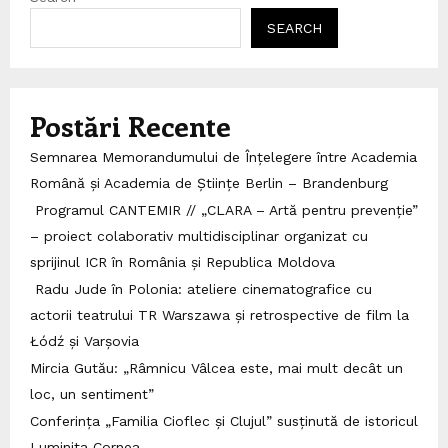
SEARCH
Postări Recente
Semnarea Memorandumului de Înțelegere între Academia
Română și Academia de Științe Berlin – Brandenburg
Programul CANTEMIR // „CLARA – Artă pentru prevenție”
– proiect colaborativ multidisciplinar organizat cu
sprijinul ICR în România și Republica Moldova
Radu Jude în Polonia: ateliere cinematografice cu
actorii teatrului TR Warszawa și retrospective de film la
Łódź și Varșovia
Mircia Gutău: „Râmnicu Vâlcea este, mai mult decât un
loc, un sentiment”
Conferința „Familia Cioflec și Clujul” susținută de istoricul
Luminița Cornea