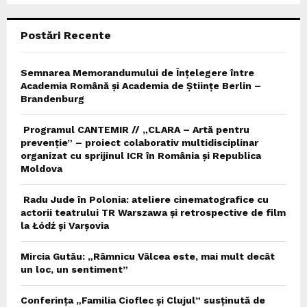
C
Postări Recente
H
Semnarea Memorandumului de Înțelegere între
Academia Română și Academia de Științe Berlin –
Brandenburg
Programul CANTEMIR // „CLARA – Artă pentru
prevenție” – proiect colaborativ multidisciplinar
organizat cu sprijinul ICR în România și Republica
Moldova
Radu Jude în Polonia: ateliere cinematografice cu
actorii teatrului TR Warszawa și retrospective de film
la Łódź și Varșovia
Mircia Gutău: „Râmnicu Vâlcea este, mai mult decât
un loc, un sentiment”
Conferința „Familia Cioflec și Clujul” susținută de