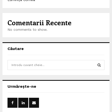
Comentarii Recente
No comments to show.
Căutare
S
e
a
S
r
c
E
Urmărește-ne
h
f
A
o
r
R
: