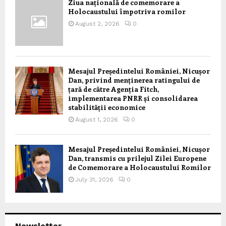
Ziua națională de comemorare a
Holocaustului împotriva romilor
August 2, 2026
0
Mesajul Președintelui României, Nicușor
Dan, privind menținerea ratingului de
țară de către Agenția Fitch,
implementarea PNRR și consolidarea
stabilității economice
August 1, 2026
0
Mesajul Președintelui României, Nicușor
Dan, transmis cu prilejul Zilei Europene
de Comemorare a Holocaustului Romilor
July 31, 2026
0
Newsletter