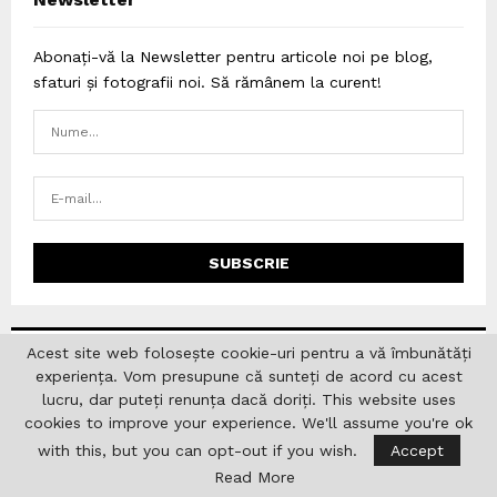
Abonați-vă la Newsletter pentru articole noi pe blog,
sfaturi și fotografii noi. Să rămânem la curent!
Acest site web folosește cookie-uri pentru a vă îmbunătăți
Categories
experiența. Vom presupune că sunteți de acord cu acest
lucru, dar puteți renunța dacă doriți. This website uses
Academia Română
(127)
cookies to improve your experience. We'll assume you're ok
Afaceri
(1)
with this, but you can opt-out if you wish.
Accept
Read More
AGERPRESS
(2)