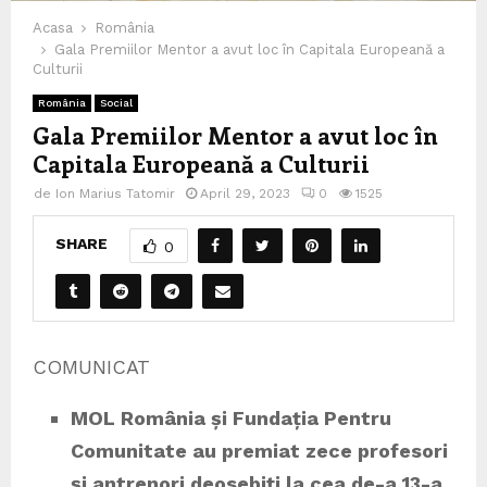
Acasa
România
Gala Premiilor Mentor a avut loc în Capitala Europeană a
Culturii
România
Social
Gala Premiilor Mentor a avut loc în
Capitala Europeană a Culturii
de
Ion Marius Tatomir
April 29, 2023
0
1525
SHARE
0
COMUNICAT
MOL România și Fundația Pentru
Comunitate
au premiat zece profesori
și antrenori deosebiți la cea de-a 13-a