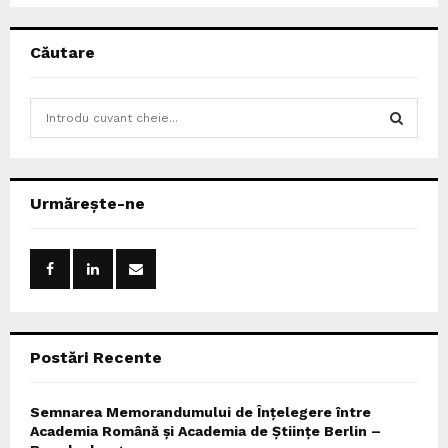
Căutare
S
e
a
S
r
c
E
Urmărește-ne
h
f
A
o
r
R
:
C
Postări Recente
H
Semnarea Memorandumului de Înțelegere între
Academia Română și Academia de Științe Berlin –