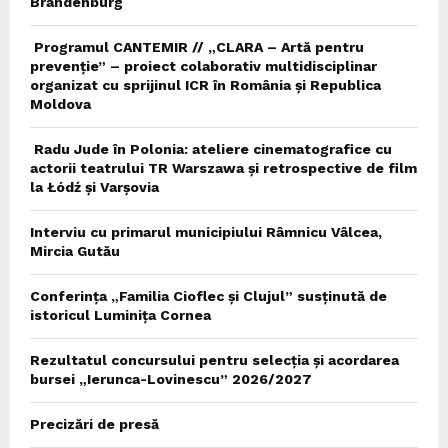
Brandenburg
Programul CANTEMIR // „CLARA – Artă pentru
prevenție” – proiect colaborativ multidisciplinar
organizat cu sprijinul ICR în România și Republica
Moldova
Radu Jude în Polonia: ateliere cinematografice cu
actorii teatrului TR Warszawa și retrospective de film
la Łódź și Varșovia
Interviu cu primarul municipiului Râmnicu Vâlcea,
Mircia Gutău
Conferința „Familia Cioflec și Clujul” susținută de
istoricul Luminița Cornea
Rezultatul concursului pentru selecția și acordarea
bursei „Ierunca-Lovinescu” 2026/2027
Precizări de presă