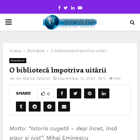
Facebook
Twitter
Linkedin
Youtube
PRIMARY
MENU
Acasa
România
O bibliotecă împotriva uitării
România
O bibliotecă împotriva uitării
de
Ion Marius Tatomir
September 12, 2024
0
1144
SHARE
0
Motto: “Istoria cugetă – deși încet, însă
sigur și just”.
Mihai Eminescu