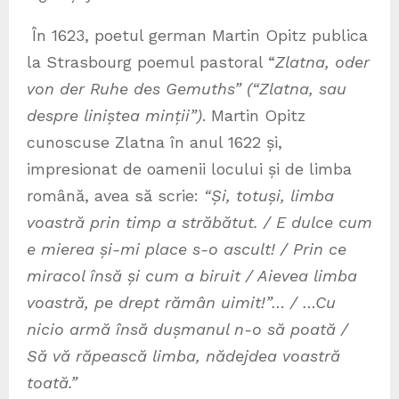
În 1623, poetul german Martin Opitz publica
la Strasbourg poemul pastoral “
Zlatna, oder
von der Ruhe des Gemuths” (“Zlatna, sau
despre liniștea minții”)
. Martin Opitz
cunoscuse Zlatna în anul 1622 și,
impresionat de oamenii locului și de limba
română, avea să scrie:
“Și, totuși, limba
voastră prin timp a străbătut. / E dulce cum
e mierea și-mi place s-o ascult! / Prin ce
miracol însă și cum a biruit / Aievea limba
voastră, pe drept rămân uimit!”… / …Cu
nicio armă însă dușmanul n-o să poată /
Să vă răpească limba, nădejdea voastră
toată.”