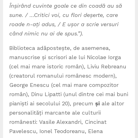
Înșirând cuvinte goale ce din coadă au să
sune. / …Critici voi, cu flori deșerte, care
roade n-ați adus, / E ușor a scrie versuri
când nimic nu ai de spus.”).
Biblioteca adăpostește, de asemenea,
manuscrise și scrisori ale lui Nicolae Iorga
(cel mai mare istoric român), Liviu Rebreanu
(creatorul romanului românesc modern),
George Enescu (cel mai mare compozitor
român), Dinu Lipatti (unul dintre cei mai buni
pianiști ai secolului 20), precum
și
ale altor
personalități marcante ale culturii
românesti: Vasile Alexandri, Cincinat
Pavelescu, Ionel Teodoreanu, Elena