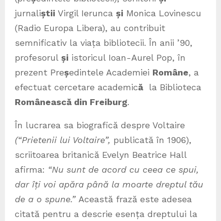
jurnali
știi
Virgil Ierunca
și
Monica Lovinescu
(Radio Europa Libera), au contribuit
semnificativ la viața bibliotecii. În anii ’90,
profesorul
și
istoricul Ioan-Aurel Pop, în
prezent Pre
ș
edintele Academiei
Române
, a
efectuat cercetare academic
ă
la Biblioteca
Românească din Freiburg
.
În lucrarea sa biografică despre Voltaire
(“Prietenii lui Voltaire”,
publicată în 1906),
scriitoarea britanică Evelyn Beatrice Hall
afirma:
“Nu sunt de acord cu ceea ce spui,
dar îți voi apăra până la moarte dreptul tău
de a o spune.”
Această frază este adesea
citată pentru a descrie esența dreptului la