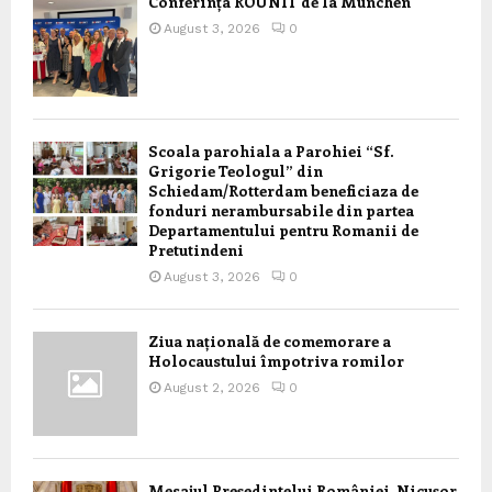
Conferința ROUNIT de la München
August 3, 2026
0
Scoala parohiala a Parohiei “Sf.
Grigorie Teologul” din
Schiedam/Rotterdam beneficiaza de
fonduri nerambursabile din partea
Departamentului pentru Romanii de
Pretutindeni
August 3, 2026
0
Ziua națională de comemorare a
Holocaustului împotriva romilor
August 2, 2026
0
Mesajul Președintelui României, Nicușor