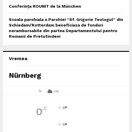
Conferința ROUNIT de la München
Scoala parohiala a Parohiei “Sf. Grigorie Teologul” din
Schiedam/Rotterdam beneficiaza de fonduri
nerambursabile din partea Departamentului pentru
Romanii de Pretutindeni
Vremea
Nürnberg
%
0%
°
C
0
0
°
°
0