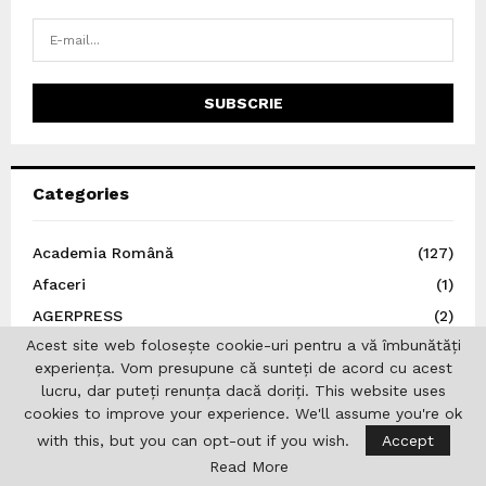
Categories
Academia Română
(127)
Afaceri
(1)
AGERPRESS
(2)
Acest site web folosește cookie-uri pentru a vă îmbunătăți
Analize
(4)
experiența. Vom presupune că sunteți de acord cu acest
Arte
(72)
lucru, dar puteți renunța dacă doriți. This website uses
Asociația Jurnaliștilor Români de Pretutindeni
(2)
cookies to improve your experience. We'll assume you're ok
with this, but you can opt-out if you wish.
Accept
Austria
(33)
Read More
Autoritatea Electorală Permanentă
(6)