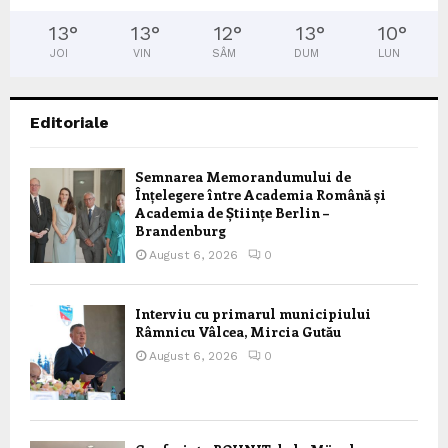
13
°
13
°
12
°
13
°
10
°
JOI
VIN
SÂM
DUM
LUN
Editoriale
Semnarea Memorandumului de
Înțelegere între Academia Română și
Academia de Științe Berlin –
Brandenburg
August 6, 2026
0
Interviu cu primarul municipiului
Râmnicu Vâlcea, Mircia Gutău
August 6, 2026
0