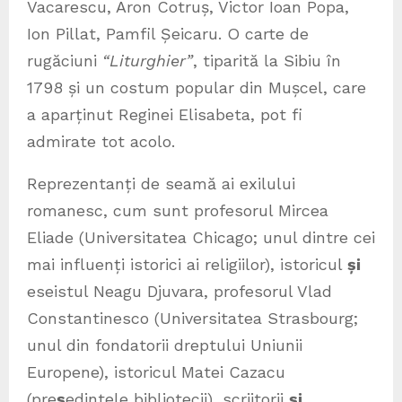
Vacarescu, Aron Cotruș, Victor Ioan Popa,
Ion Pillat, Pamfil Șeicaru. O carte de
rugăciuni
“Liturghier”
, tiparită la Sibiu în
1798 și un costum popular din Mușcel, care
a aparținut Reginei Elisabeta, pot fi
admirate tot acolo.
Reprezentanți de seamă ai exilului
romanesc, cum sunt profesorul Mircea
Eliade (Universitatea Chicago; unul dintre cei
mai influenți istorici ai religiilor), istoricul
și
eseistul Neagu Djuvara, profesorul Vlad
Constantinesco (Universitatea Strasbourg;
unul din fondatorii dreptului Uniunii
Europene), istoricul Matei Cazacu
(pre
ș
edintele bibliotecii), scriitorii
și