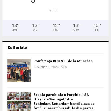
0
°
0
13
°
13
°
12
°
13
°
10
°
JOI
VIN
SÂM
DUM
LUN
Editoriale
Conferința ROUNIT de la München
August 3, 2026
0
Scoala parohiala a Parohiei “Sf.
Grigorie Teologul” din
Schiedam/Rotterdam beneficiaza de
fonduri nerambursabile din partea