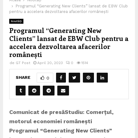
Programul “Generating New Clients” lansat de EBW Club
pentru a accelera dezvoltarea afacerilor românești
Noutăți
Programul “Generating New
Clients” lansat de EBW Club pentru a
accelera dezvoltarea afacerilor
românești
de
GT Post
April 20, 2023
0
1514
SHARE
0
Comunicat de presă
Studiu: Comerțul,
motorul economiei românești
Programul “Generating New Clients”