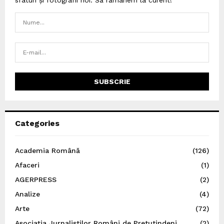
sfaturi și fotografii noi. Să rămânem la curent!
Categories
Academia Română
(126)
Afaceri
(1)
AGERPRESS
(2)
Analize
(4)
Arte
(72)
Asociația Jurnaliștilor Români de Pretutindeni
(2)