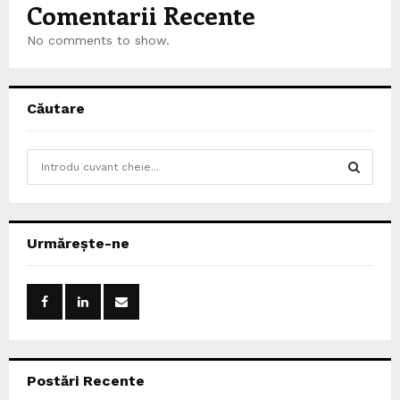
Comentarii Recente
No comments to show.
Căutare
S
e
a
S
r
c
E
Urmărește-ne
h
f
A
o
r
R
:
C
Postări Recente
H