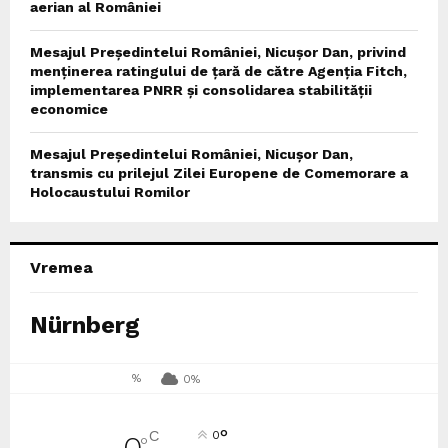
aerian al României
Mesajul Președintelui României, Nicușor Dan, privind
menținerea ratingului de țară de către Agenția Fitch,
implementarea PNRR și consolidarea stabilității
economice
Mesajul Președintelui României, Nicușor Dan,
transmis cu prilejul Zilei Europene de Comemorare a
Holocaustului Romilor
Vremea
Nürnberg
%
0%
°
C
0
°