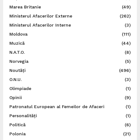
Marea Britanie
(49)
Ministerul Afacerilor Externe
(262)
Ministerul Afacerilor Interne
(3)
Moldova
(111)
Muzică
(44)
N.A.T.O.
(8)
Norvegia
(5)
Noutăți
(496)
O.N.U.
(3)
Olimpiade
(1)
Opinii
(9)
Patronatul European al Femeilor de Afaceri
(1)
Personalități
(1)
Politică
(6)
Polonia
(21)