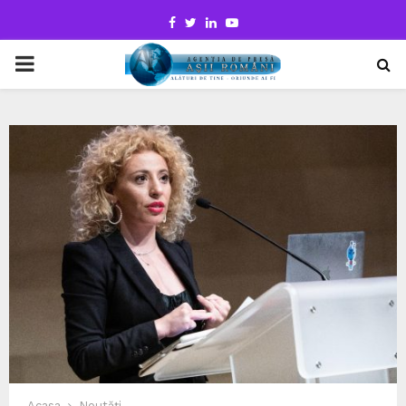
Facebook
Twitter
Linkedin
Youtube
PRIMARY
MENU
Acasa
Noutăți