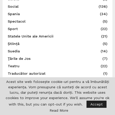
Social
(136)
Spania
(34)
Spectacol
(5)
Sport
(22)
Statele Unite ale Americii
(21)
Știință
(5)
Suedia
(14)
Ţările de Jos
(7)
Teatru
(22)
Traducător autorizat
(1)
Turcia
(3)
Acest site web folosește cookie-uri pentru a vă îmbunătăți
experiența. Vom presupune că sunteți de acord cu acest
Ucraina
(9)
lucru, dar puteți renunța dacă doriți. This website uses
Uncategorized
(167)
cookies to improve your experience. We'll assume you're ok
UNESCO
(3)
with this, but you can opt-out if you wish.
Accept
Read More
Ungaria
(10)