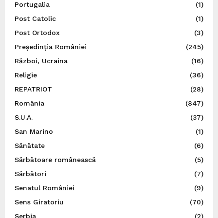
Portugalia
(1)
Post Catolic
(1)
Post Ortodox
(3)
Preşedinţia României
(245)
Război, Ucraina
(16)
Religie
(36)
REPATRIOT
(28)
România
(847)
S.U.A.
(37)
San Marino
(1)
Sănătate
(6)
Sărbătoare românească
(5)
Sărbători
(7)
Senatul României
(9)
Sens Giratoriu
(70)
Serbia
(2)