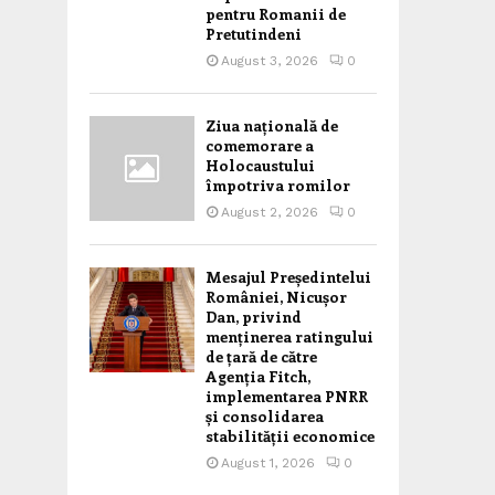
pentru Romanii de
Pretutindeni
August 3, 2026
0
Ziua națională de
comemorare a
Holocaustului
împotriva romilor
August 2, 2026
0
Mesajul Președintelui
României, Nicușor
Dan, privind
menținerea ratingului
de țară de către
Agenția Fitch,
implementarea PNRR
și consolidarea
stabilității economice
August 1, 2026
0