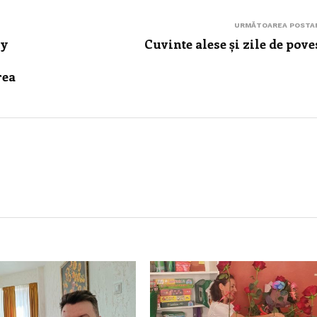
URMĂTOAREA POSTA
my
Cuvinte alese și zile de pove
rea