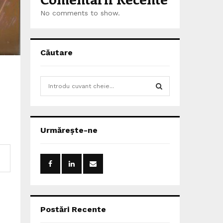
No comments to show.
Căutare
S
e
a
S
r
c
E
Urmărește-ne
h
f
A
o
r
R
:
C
H
Postări Recente