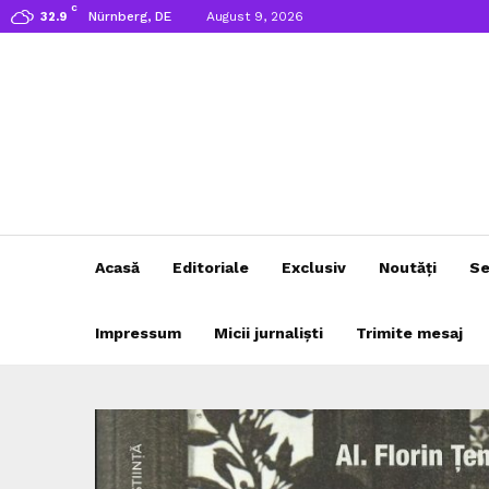
C
Nürnberg, DE
August 9, 2026
32.9
Acasă
Editoriale
Exclusiv
Noutăți
Se
Impressum
Micii jurnaliști
Trimite mesaj