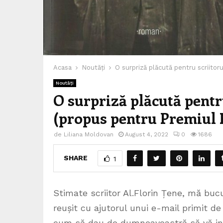
Acasa
Noutăți
O surpriză plăcută pentru scriitor
Noutăți
O surpriză plăcută pentr
(propus pentru Premiul 
de
Liliana Moldovan
August 4, 2022
0
1686
SHARE
1
Stimate scriitor Al.Florin Țene, mă b
reușit cu ajutorul unui e-mail primit de
cum să dau de dumneavoastră să vă in