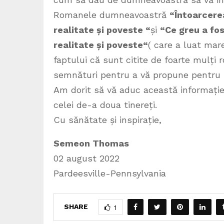
Romanele dumneavoastră
“Întoarcere
realitate și poveste “
și
“Ce greu a fos
realitate și poveste“
( care a luat mar
faptului că sunt citite de foarte mulți 
semnături pentru a vă propune pentru 
Am dorit să vă aduc această informație 
celei de-a doua tinereți.
Cu sănătate și inspirație,
Semeon Thomas
02 august 2022
Pardeesville-Pennsylvania
SHARE
1