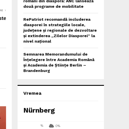
români din diaspora: ANC lansează
două programe de mobilitate
RE
ste
RePatriot recomandă includerea
diasporei în strategiile locale,
județene și regionale de dezvoltare
și extinderea „Zilelor Diasporei” la
nivel național
Semnarea Memorandumului de
Înțelegere între Academia Română
și Academia de Științe Berlin –
Brandenburg
Vremea
Nürnberg
%
0%