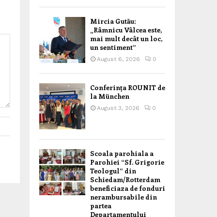
Mircia Gutău:
„Râmnicu Vâlcea este,
mai mult decât un loc,
un sentiment”
August 6, 2026
0
Conferința ROUNIT de
la München
August 3, 2026
0
Scoala parohiala a
Parohiei “Sf. Grigorie
Teologul” din
Schiedam/Rotterdam
beneficiaza de fonduri
nerambursabile din
partea
Departamentului