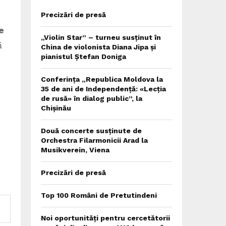
Precizări de presă
e
„Violin Star” – turneu susținut în
ă
China de violonista Diana Jipa și
pianistul Ștefan Doniga
Conferința „Republica Moldova la
35 de ani de Independență: «Lecția
de rusă» în dialog public”, la
Chișinău
Două concerte susținute de
Orchestra Filarmonicii Arad la
Musikverein, Viena
Precizări de presă
Top 100 Români de Pretutindeni
Noi oportunități pentru cercetătorii