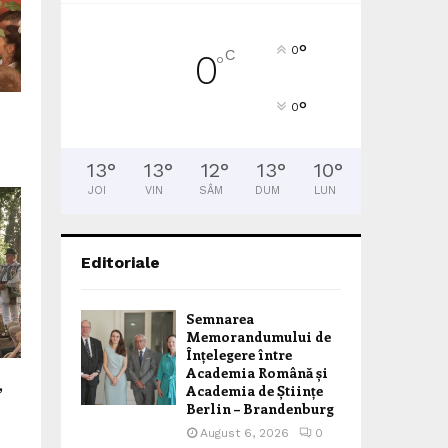
°
0
C
0
°
°
0
13
°
13
°
12
°
13
°
10
°
JOI
VIN
SÂM
DUM
LUN
Editoriale
Semnarea
Memorandumului de
Înțelegere între
Academia Română și
,
Academia de Științe
Berlin – Brandenburg
August 6, 2026
0