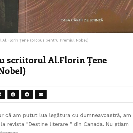
ul Al.Florin Țene (propus pentru Premiul Nobel)
u scriitorul Al.Florin Țene
Nobel)
ucur că am putut lua legătura cu dumneavoastră, am
 la revista “Destine literare “ din Canada. Nu știam
formez.