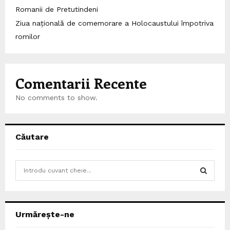
Romanii de Pretutindeni
Ziua națională de comemorare a Holocaustului împotriva
romilor
Comentarii Recente
No comments to show.
Căutare
S
e
a
S
r
c
E
Urmărește-ne
h
f