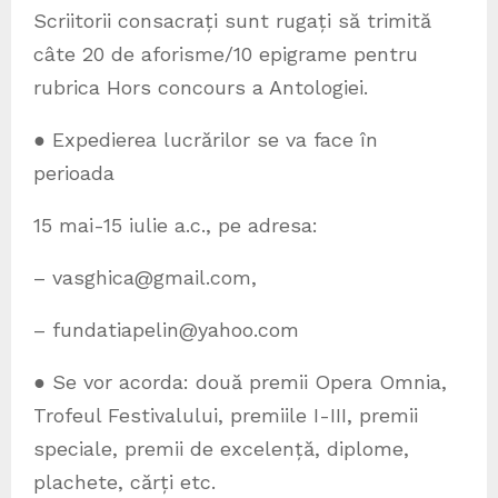
Scriitorii consacrați sunt rugați să trimită
câte 20 de aforisme/10 epigrame pentru
rubrica Hors concours a Antologiei.
● Expedierea lucrărilor se va face în
perioada
15 mai-15 iulie a.c., pe adresa:
– vasghica@gmail.com,
– fundatiapelin@yahoo.com
● Se vor acorda: două premii Opera Omnia,
Trofeul Festivalului, premiile I-III, premii
speciale, premii de excelență, diplome,
plachete, cărți etc.