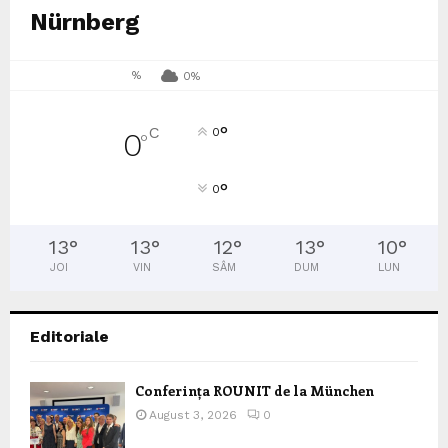
Nürnberg
%
0%
°
C
0
0
°
°
0
13
°
13
°
12
°
13
°
10
°
JOI
VIN
SÂM
DUM
LUN
Editoriale
Conferința ROUNIT de la München
August 3, 2026
0