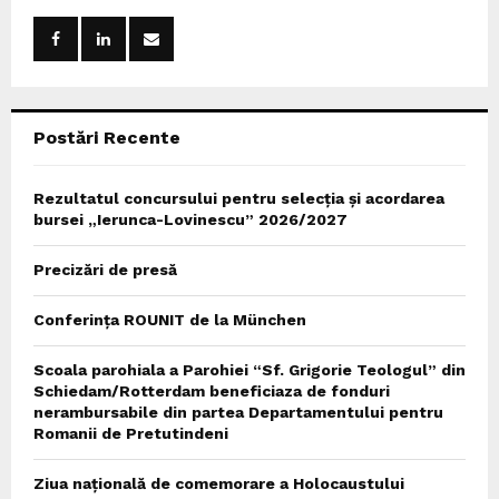
A
o
r
R
:
C
Postări Recente
H
Rezultatul concursului pentru selecția și acordarea
bursei „Ierunca-Lovinescu” 2026/2027
Precizări de presă
Conferința ROUNIT de la München
Scoala parohiala a Parohiei “Sf. Grigorie Teologul” din
Schiedam/Rotterdam beneficiaza de fonduri
nerambursabile din partea Departamentului pentru
Romanii de Pretutindeni
Ziua națională de comemorare a Holocaustului