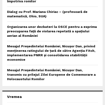
împotriva romilor
Dialog cu Prof. Mariana Chiriac – (profesoară de
matematică, Ohio, SUA)
Organizarea unor dezbateri la OSCE pentru a exprima
preocuparea față de violarea repetată a spațiului
aerian al României
Mesajul Președintelui României, Nicușor Dan, privind
menținerea ratingului de țară de către Agenția Fitch,
implementarea PNRR și consolidarea stabilității
economice
Mesajul Președintelui României, Nicușor Dan,
transmis cu prilejul Zilei Europene de Comemorare a
Holocaustului Romilor
Vremea