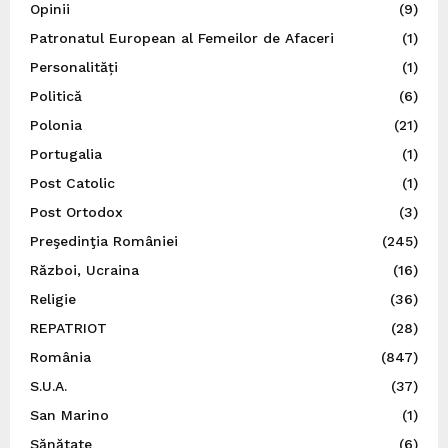
Opinii
(9)
Patronatul European al Femeilor de Afaceri
(1)
Personalități
(1)
Politică
(6)
Polonia
(21)
Portugalia
(1)
Post Catolic
(1)
Post Ortodox
(3)
Preşedinţia României
(245)
Război, Ucraina
(16)
Religie
(36)
REPATRIOT
(28)
România
(847)
S.U.A.
(37)
San Marino
(1)
Sănătate
(6)