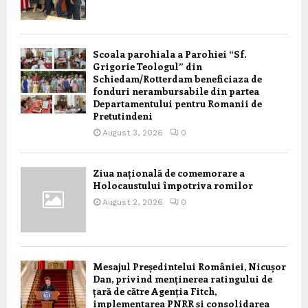
Scoala parohiala a Parohiei “Sf.
Grigorie Teologul” din
Schiedam/Rotterdam beneficiaza de
fonduri nerambursabile din partea
Departamentului pentru Romanii de
Pretutindeni
August 3, 2026
0
Ziua națională de comemorare a
Holocaustului împotriva romilor
August 2, 2026
0
Mesajul Președintelui României, Nicușor
Dan, privind menținerea ratingului de
țară de către Agenția Fitch,
implementarea PNRR și consolidarea