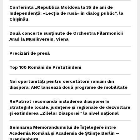
Conferința „Republica Moldova la 35 de ani de
Independență: «Lecția de rusă» în dialog public”, la
Chișinău
Două concerte susținute de Orchestra Filarmonicii
Arad la Musikverein, Viena
Precizări de presă
Top 100 Români de Pretutindeni
Noi oportunități pentru cercetătorii români din
diaspora: ANC lansează două programe de mobilitate
RePatriot recomandă includerea diasporei în
strategiile locale, județene și regionale de dezvoltare
și extinderea „Zilelor Diasporei” la nivel național
Semnarea Memorandumului de Înțelegere între
Academia Română și Academia de Științe Berlin –
Brandenburg