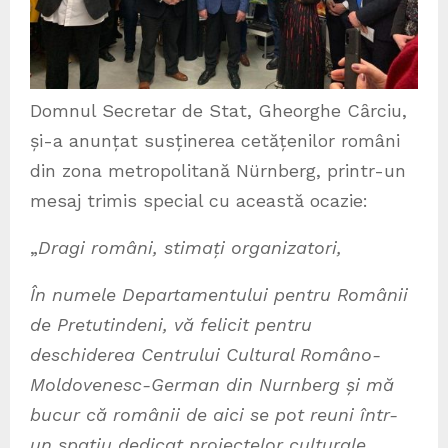
Domnul Secretar de Stat, Gheorghe Cȃrciu,
și-a anunțat susținerea cetățenilor români
din zona metropolitană Nürnberg, printr-un
mesaj trimis special cu această ocazie:
„
Dragi români, stimați organizatori,
În numele Departamentului pentru Românii
de Pretutindeni, vă felicit pentru
deschiderea Centrului Cultural Româno-
Moldovenesc-German din Nurnberg și mă
bucur că românii de aici se pot reuni într-
un spațiu dedicat proiectelor culturale.