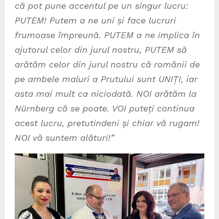
că pot pune accentul pe un singur lucru:
PUTEM! Putem a ne uni și face lucruri
frumoase împreună. PUTEM a ne implica în
ajutorul celor din jurul nostru, PUTEM să
arătăm celor din jurul nostru că românii de
pe ambele maluri a Prutului sunt UNIȚI, iar
asta mai mult ca niciodată. NOI arătăm la
Nürnberg că se poate. VOI puteți continua
acest lucru, pretutindeni
ș
i chiar v
ă
rugam!
NOI v
ă
suntem alături!”