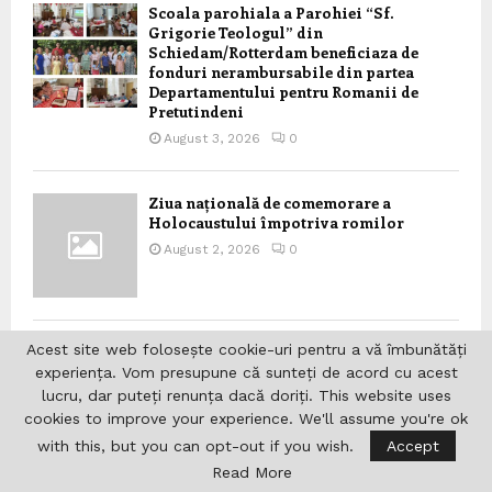
Scoala parohiala a Parohiei “Sf.
Grigorie Teologul” din
Schiedam/Rotterdam beneficiaza de
fonduri nerambursabile din partea
Departamentului pentru Romanii de
Pretutindeni
August 3, 2026
0
Ziua națională de comemorare a
Holocaustului împotriva romilor
August 2, 2026
0
Acest site web folosește cookie-uri pentru a vă îmbunătăți
Mesajul Președintelui României, Nicușor
Dan, privind menținerea ratingului de
experiența. Vom presupune că sunteți de acord cu acest
țară de către Agenția Fitch,
lucru, dar puteți renunța dacă doriți. This website uses
implementarea PNRR și consolidarea
cookies to improve your experience. We'll assume you're ok
stabilității economice
with this, but you can opt-out if you wish.
Accept
August 1, 2026
0
Read More