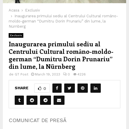
Acasa
Exclusiv
Inaugurarea primului sediu al Centrului Cultural romȃno-
moldo-german “Dumitru Dorin Prunariu” din lume, la
Nürnberg
Exclusiv
Inaugurarea primului sediu al
Centrului Cultural romȃno-moldo-
german “Dumitru Dorin Prunariu”
din lume, la Nürnberg
de
GT Post
March 19, 2023
0
4226
SHARE
0
COMUNICAT DE PRESĂ