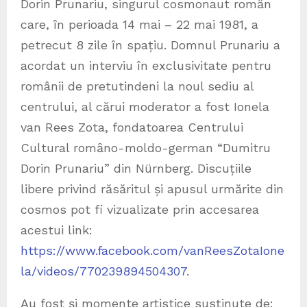
Dorin Prunariu, singurul cosmonaut romȃn
care, în perioada 14 mai – 22 mai 1981, a
petrecut 8 zile în spațiu. Domnul Prunariu a
acordat un interviu în exclusivitate pentru
românii de pretutindeni la noul sediu al
centrului, al cărui moderator a fost Ionela
van Rees Zota, fondatoarea Centrului
Cultural romȃno-moldo-german “Dumitru
Dorin Prunariu” din Nürnberg. Discuțiile
libere privind răsăritul și apusul urmărite din
cosmos pot fi vizualizate prin accesarea
acestui link:
https://www.facebook.com/vanReesZotaIone
la/videos/770239894504307
.
Au fost și momente artistice susținute de: