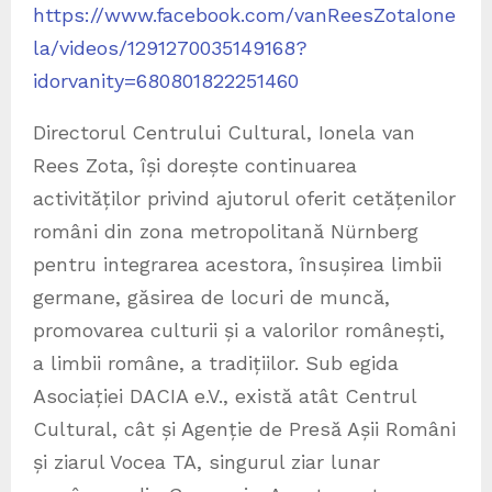
https://www.facebook.com/vanReesZotaIone
la/videos/1291270035149168?
idorvanity=680801822251460
Directorul Centrului Cultural, Ionela van
Rees Zota, își dorește continuarea
activităților privind ajutorul oferit cetățenilor
români din zona metropolitană Nürnberg
pentru integrarea acestora, însușirea limbii
germane, găsirea de locuri de muncă,
promovarea culturii și a valorilor românești,
a limbii române, a tradițiilor. Sub egida
Asociației DACIA e.V., există atât Centrul
Cultural, cât și Agenție de Presă Așii Români
și ziarul Vocea TA, singurul ziar lunar