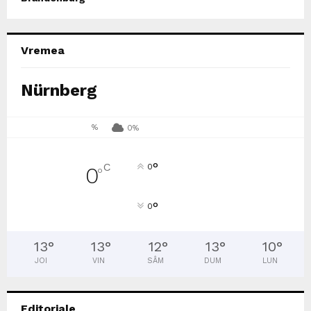
Vremea
Nürnberg
%
0%
°
C
0
0
°
°
0
13
°
13
°
12
°
13
°
10
°
JOI
VIN
SÂM
DUM
LUN
Editoriale