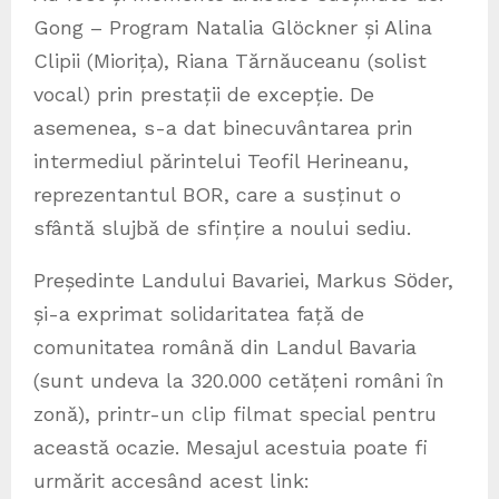
Gong – Program Natalia Glöckner și Alina
Clipii (Miorița), Riana Tărnăuceanu (solist
vocal) prin prestații de excepție. De
asemenea, s-a dat binecuvântarea prin
intermediul părintelui Teofil Herineanu,
reprezentantul BOR, care a susținut o
sfântă slujbă de sfințire a noului sediu.
Președinte Landului Bavariei, Markus Sӧder,
și-a exprimat solidaritatea față de
comunitatea română din Landul Bavaria
(sunt undeva la 320.000 cetățeni români în
zonă), printr-un clip filmat special pentru
această ocazie. Mesajul acestuia poate fi
urmărit accesând acest link: