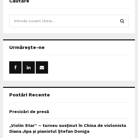
Căutare
S
e
a
S
r
c
E
Urmărește-ne
h
f
A
o
r
R
:
C
Postări Recente
H
Precizări de presă
„Violin Star” – turneu susținut în China de violonista
Diana Jipa și pianistul Ștefan Doniga