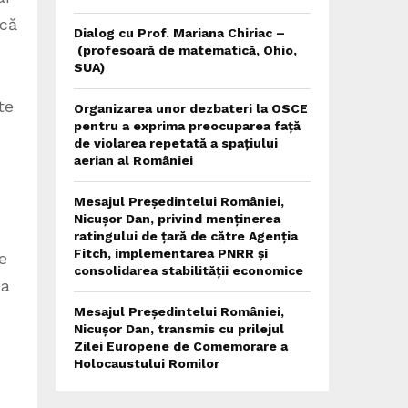
ică
Dialog cu Prof. Mariana Chiriac –
(profesoară de matematică, Ohio,
SUA)
te
Organizarea unor dezbateri la OSCE
pentru a exprima preocuparea față
de violarea repetată a spațiului
aerian al României
Mesajul Președintelui României,
Nicușor Dan, privind menținerea
ratingului de țară de către Agenția
Fitch, implementarea PNRR și
e
consolidarea stabilității economice
ța
Mesajul Președintelui României,
Nicușor Dan, transmis cu prilejul
Zilei Europene de Comemorare a
Holocaustului Romilor