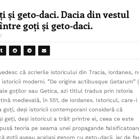
i și geto-daci. Dacia din vestul
ntre goți și geto-daci.
0
edesc că scrierile istoricului din Tracia, Iordanes, n
 istoricii moderni. ”De origine actibusque Getarum” (
e goților sau Getica, azi titlul tradus prin Istoria
atină medievală, în 551, de Iordanes. Istoricul, care-i
 goți, deși istoricii contemporani consideră că
 geți, deși istoricul a trăit printre ei, ceea ce este
 pusă teoria pe seama unei propagande falsificatoar
 goții aveau același genom cu geto-dacii, iar de fa