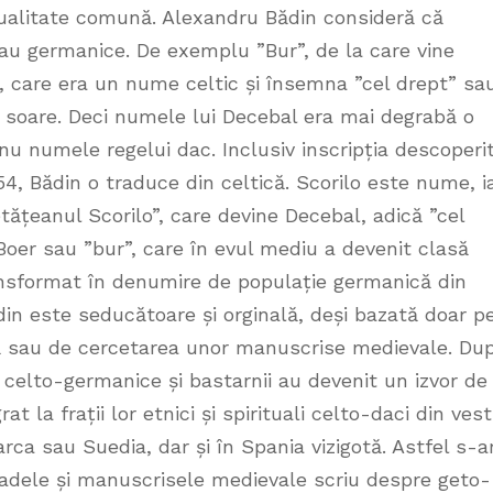
itualitate comună. Alexandru Bădin consideră că
sau germanice. De exemplu ”Bur”, de la care vine
, care era un nume celtic și însemna ”cel drept” sa
na soare. Deci numele lui Decebal era mai degrabă o
, nu numele regelui dac. Inclusiv inscripția descoperi
4, Bădin o traduce din celtică. Scorilo este nume, i
tățeanul Scorilo”, care devine Decebal, adică ”cel
Boer sau ”bur”, care în evul mediu a devenit clasă
ransformat în denumire de populație germanică din
in este seducătoare și orginală, deși bazată doar p
ică sau de cercetarea unor manuscrise medievale. Du
, celto-germanice și bastarnii au devenit un izvor de
t la frații lor etnici și spirituali celto-daci din vest
ca sau Suedia, dar și în Spania vizigotă. Astfel s-a
aladele și manuscrisele medievale scriu despre geto-