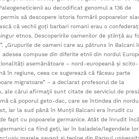
Paleogeneticienii au decodificat genomul a 136 de
-a permis să descopere istoria formării popoarelor sla
scă că vechii goți barbari romani erau o confederaț
ingur etnos. Descoperirile oamenilor de știință au f
ll”. „Grupurile de oameni care au pătruns în Balcani î
 adesea compuse din diferite etnii din nordul Europ
ționalități asemănătoare – nord-europeană și scito-
ă în regiune, ceea ce sugerează că făceau parte
oare migratoare” – a declarat profesorul de la
 ale cărui afirmaţii sunt citate de serviciul de pres
irmă că poporul geto-dac, care se întindea din nordu
st, iar la sud până în Munții Balcani era înrudit cu
 de fapt cu popoarele germanice. Atât de înrudit înc
 germanici ca fiind geți, iar în baladele/legendele lor
nclusiv marele savant și teolog din Parisul universit