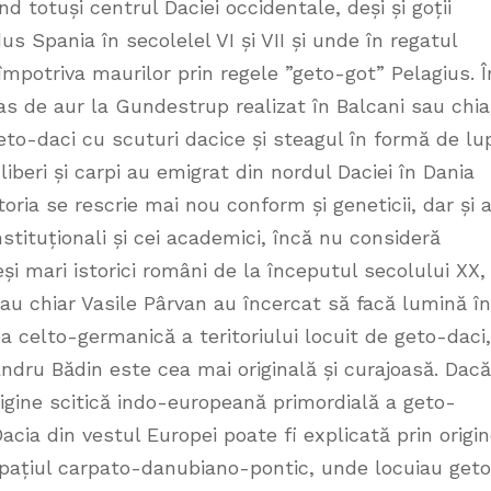
 totuși centrul Daciei occidentale, deși și goții
us Spania în secolelel VI și VII și unde în regatul
mpotriva maurilor prin regele ”geto-got” Pelagius. Î
s de aur la Gundestrup realizat în Balcani sau chia
eto-daci cu scuturi dacice și steagul în formă de lu
liberi și carpi au emigrat din nordul Daciei în Dania
ria se rescrie mai nou conform și geneticii, dar și 
 instituționali și cei academici, încă nu consideră
eși mari istorici români de la începutul secolului XX,
au chiar Vasile Pârvan au încercat să facă lumină în
ea celto-germanică a teritoriului locuit de geto-daci,
andru Bădin este cea mai originală și curajoasă. Dacă
igine scitică indo-europeană primordială a geto-
cia din vestul Europei poate fi explicată prin origi
 spațiul carpato-danubiano-pontic, unde locuiau get