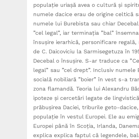
populație uriașă avea o cultură și spir
numele dacice erau de origine celtică 
numele lui Burebista sau chiar Decebal
”cel legal”, iar terminația ”bal” însem
însușire ierarhică, personificare regală
de C. Daicoviciu la Sarmisegetuza în 195
Decebal o însușire. S-ar traduce ca ”Ce
legal” sau ”cel drept”. Inclusiv numele 
socială nobiliară ”boier” în vest s-a t
zona flamandă. Teoria lui Alexandru Băd
ipoteze și cercetări legate de lingvist
prăbușirea Daciei, triburile geto-dacice
populație în vestul Europei. Ele au emigra
Europei până în Scoția, Irlanda, Danemar
explica explica faptul că legendele, b