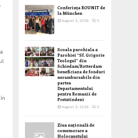
-
Conferința ROUNIT de
la München
August 3, 2026
0
Scoala parohiala a
la
Parohiei “Sf. Grigorie
ul
Teologul” din
Schiedam/Rotterdam
beneficiaza de fonduri
nerambursabile din
partea
Departamentului
pentru Romanii de
din
Pretutindeni
August 3, 2026
0
Ziua națională de
comemorare a
Holocaustului