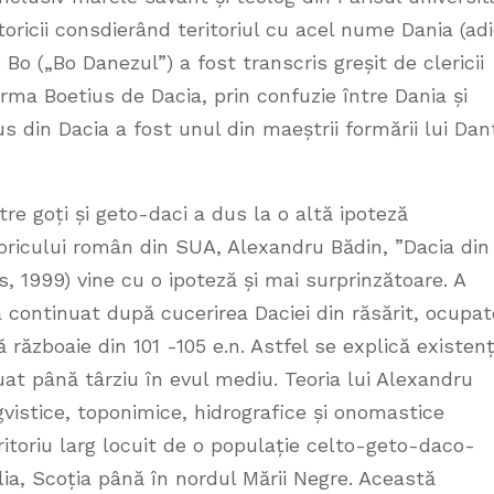
storicii consdierând teritoriul cu acel nume Dania (ad
 („Bo Danezul”) a fost transcris greșit de clericii
orma Boetius de Dacia, prin confuzie între Dania și
us din Dacia a fost unul din maeștrii formării lui Dan
tre goți și geto-daci a dus la o altă ipoteză
storicului român din SUA, Alexandru Bădin, ”Dacia din
s, 1999) vine cu o ipoteză și mai surprinzătoare. A
a continuat după cucerirea Daciei din răsărit, ocupat
războaie din 101 -105 e.n. Astfel se explică existen
uat până târziu în evul mediu. Teoria lui Alexandru
gvistice, toponimice, hidrografice și onomastice
ritoriu larg locuit de o populație celto-geto-daco-
ia, Scoția până în nordul Mării Negre. Această