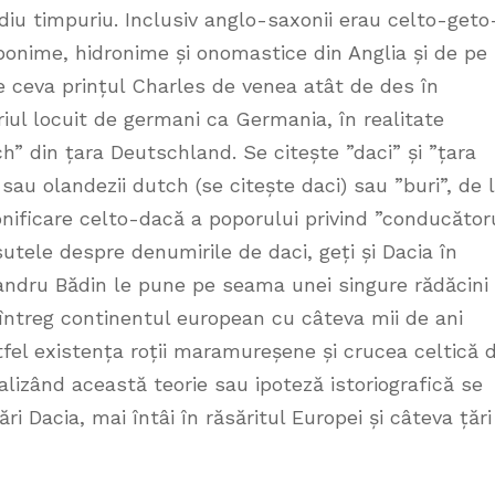
diu timpuriu. Inclusiv anglo-saxonii erau celto-geto
toponime, hidronime și onomastice din Anglia și de pe
are ceva prințul Charles de venea atât de des în
riul locuit de germani ca Germania, în realitate
h” din țara Deutschland. Se citește ”daci” și ”țara
 sau olandezii dutch (se citește daci) sau ”buri”, de 
nificare celto-dacă a poporului privind ”conducător
sutele despre denumirile de daci, geți și Dacia în
xandru Bădin le pune pe seama unei singure rădăcini
ntreg continentul european cu câteva mii de ani
tfel existența roții maramureșene și crucea celtică 
alizând această teorie sau ipoteză istoriografică se
 Dacia, mai întâi în răsăritul Europei și câteva țări