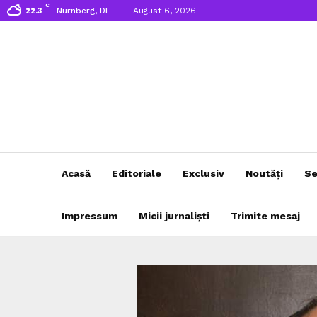
C
Nürnberg, DE
August 6, 2026
22.3
Acasă
Editoriale
Exclusiv
Noutăți
Se
Impressum
Micii jurnaliști
Trimite mesaj