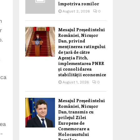
împotriva romilor
August 2, 2026
0
n
Mesajul Președintelui
r
României, Nicușor
p.
Dan, privind
menținerea ratingului
de țară de către
Agenția Fitch,
a
implementarea PNRR
și consolidarea
stabilității economice
 ca
August 1, 2026
0
Mesajul Președintelui
României, Nicușor
Dan, transmis cu
prilejul Zilei
Europene de
nea
Comemorare a
o-
Holocaustului
Romilor