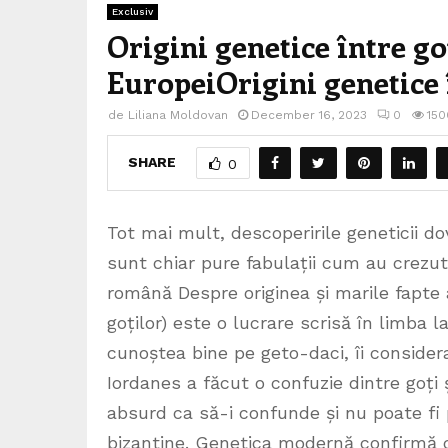
Exclusiv
Origini genetice între goț
EuropeiOrigini genetice î
de
Liliana Moldovan
December 16, 2023
0
150
SHARE
0
Tot mai mult, descoperirile geneticii dov
sunt chiar pure fabulații cum au crezut
română Despre originea și marile fapte al
goților) este o lucrare scrisă în limba l
cunoștea bine pe geto-daci, îi considera
Iordanes a făcut o confuzie dintre goți și
absurd ca să-i confunde și nu poate fi
bizantine. Genetica modernă confirmă că