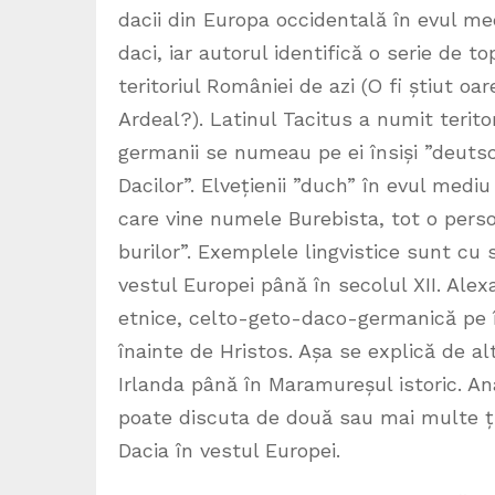
dacii din Europa occidentală în evul me
daci, iar autorul identifică o serie de 
teritoriul României de azi (O fi știut o
Ardeal?). Latinul Tacitus a numit terito
germanii se numeau pe ei însiși ”deutsc
Dacilor”. Elvețienii ”duch” în evul mediu
care vine numele Burebista, tot o perso
burilor”. Exemplele lingvistice sunt cu 
vestul Europei până în secolul XII. Ale
etnice, celto-geto-daco-germanică pe î
înainte de Hristos. Așa se explică de al
Irlanda până în Maramureșul istoric. An
poate discuta de două sau mai multe țări
Dacia în vestul Europei.