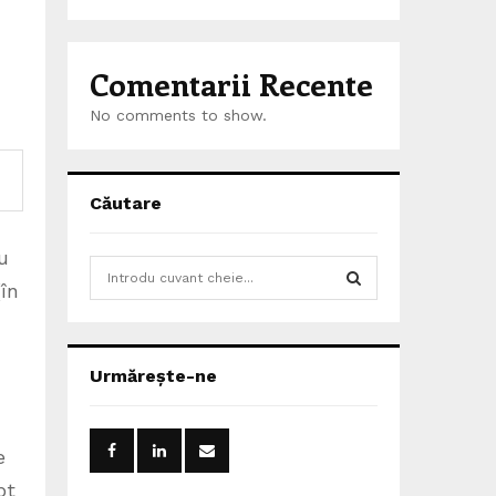
Comentarii Recente
No comments to show.
Căutare
u
S
în
e
a
S
r
c
E
Urmărește-ne
h
f
A
o
r
e
R
:
pt