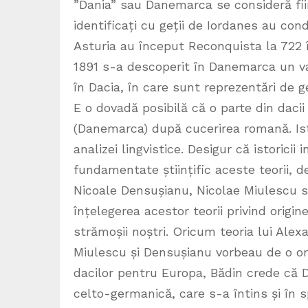
”Dania” sau Danemarca se consideră fiind
identificați cu geții de Iordanes au cond
Asturia au început Reconquista la 722 î
1891 s-a descoperit în Danemarca un va
în Dacia, în care sunt reprezentări de g
E o dovadă posibilă că o parte din dacii 
(Danemarca) după cucerirea romană. Isto
analizei lingvistice. Desigur că istoricii
fundamentate științific aceste teorii, d
Nicoale Densușianu, Nicolae Miulescu s
înțelegerea acestor teorii privind origin
strămoșii noștri. Oricum teoria lui Alex
Miulescu și Densușianu vorbeau de o or
dacilor pentru Europa, Bădin crede că Da
celto-germanică, care s-a întins și în