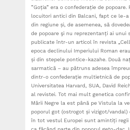
”Goția” era o confederație de popoare. 
locuitori antici din Balcani, fapt ce le
din regiune și, de asemenea, să dovedea
de popoare şi nu reprezentanți ai unui s
publicate într-un articol în revista „Ce
epoca declinului Imperiului Roman erau
și din stepele pontice-kazahe. Două na
sarmatică – au pătruns adesea împreun
dintr-o confederație multietnică de pop
Universitatea Harvard, SUA, David Reich,
al revistei. Tot mai mult genetica conf
Mării Negre la est până pe Vistula la ve
poporul got (ostrogot și vizigot/vandal)
în tot vestul Europei sunt amintiți regii
ca făcând parte din poporul geto-dac. I