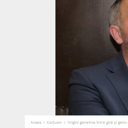
Acasa
Exclusiv
Origini genetice între goți și geto