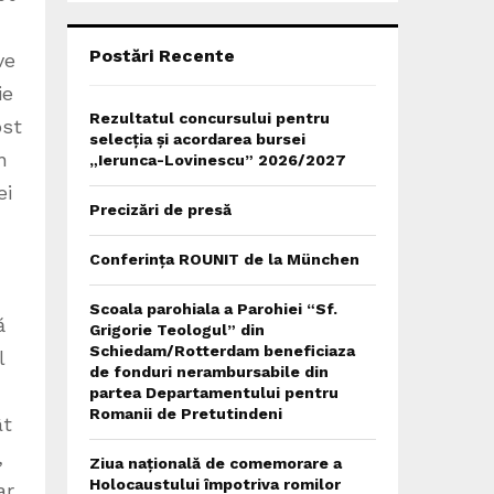
C
H
Postări Recente
ve
ie
Rezultatul concursului pentru
ost
selecția și acordarea bursei
n
„Ierunca-Lovinescu” 2026/2027
ei
Precizări de presă
Conferința ROUNIT de la München
Scoala parohiala a Parohiei “Sf.
ă
Grigorie Teologul” din
Schiedam/Rotterdam beneficiaza
l
de fonduri nerambursabile din
partea Departamentului pentru
Romanii de Pretutindeni
ât
,
Ziua națională de comemorare a
Holocaustului împotriva romilor
ar