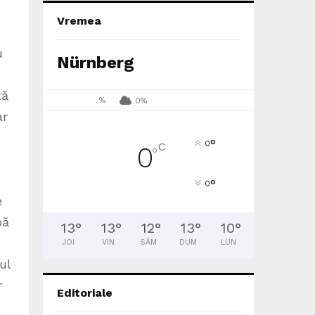
Vremea
u
Nürnberg
tă
%
0%
ar
°
0
C
0
°
°
0
e
pă
13
°
13
°
12
°
13
°
10
°
JOI
VIN
SÂM
DUM
LUN
ul
r
Editoriale