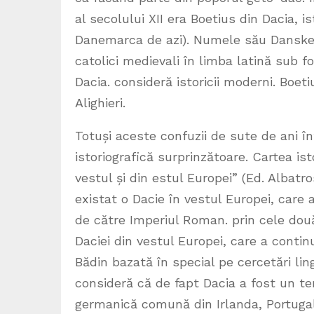
al secolului XII era Boetius din Dacia, i
Danemarca de azi). Numele său Danske Bo
catolici medievali în limba latină sub f
Dacia. consideră istoricii moderni. Boeti
Alighieri.
Totuși aceste confuzii de sute de ani în
istoriografică surprinzătoare. Cartea i
vestul și din estul Europei” (Ed. Albatro
existat o Dacie în vestul Europei, care 
de către Imperiul Roman. prin cele două 
Daciei din vestul Europei, care a contin
Bădin bazată în special pe cercetări lin
consideră că de fapt Dacia a fost un te
germanică comună din Irlanda, Portugal