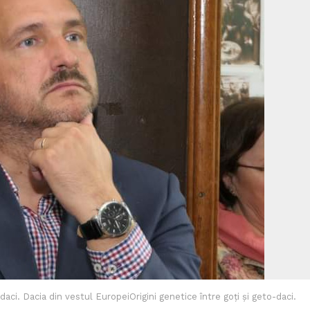
-daci. Dacia din vestul EuropeiOrigini genetice între goți și geto-daci.