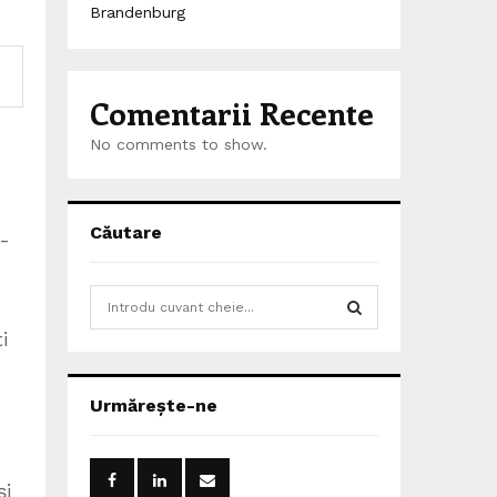
Brandenburg
Comentarii Recente
No comments to show.
Căutare
8-
S
e
i
a
S
r
c
E
Urmărește-ne
h
f
A
o
r
R
și