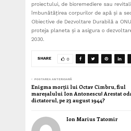
proiectului, de bioremediere sau revitali
îmbunătățirea corpurilor de apă și a se
Obiective de Dezvoltare Durabilă a ONU 
proteja planeta și a asigura o dezvolta
2030.
SHARE
0
POSTAREA ANTERIOARĂ
Enigma morții lui Octav Cimbru, fiul
mareșalului Ion Antonescu! Arestat od
dictatorul, pe 23 august 1944?
Ion Marius Tatomir