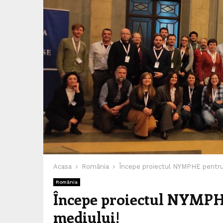
Acasa
România
Începe proiectul NYMPHE pentru
România
Începe proiectul NYMPH
mediului!