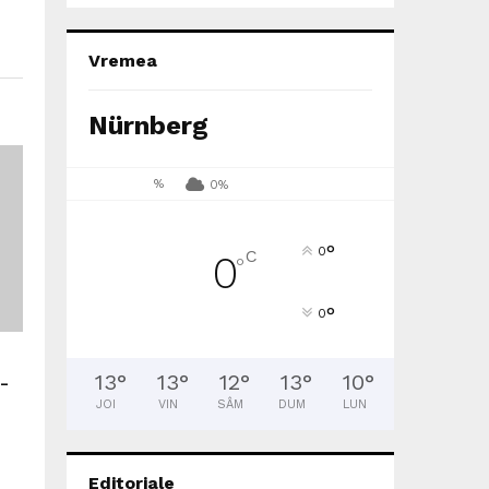
Vremea
Nürnberg
%
0%
°
0
C
0
°
°
0
13
°
13
°
12
°
13
°
10
°
–
JOI
VIN
SÂM
DUM
LUN
Editoriale