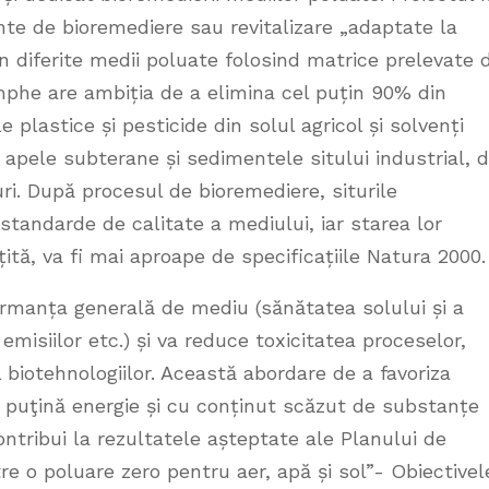
ente de bioremediere sau revitalizare „adaptate la
 în diferite medii poluate folosind matrice prelevate 
phe are ambiția de a elimina cel puțin 90% din
le plastice și pesticide din solul agricol și solvenți
n apele subterane și sedimentele sitului industrial, d
uri. După procesul de bioremediere, siturile
standarde de calitate a mediului, iar starea lor
ită, va fi mai aproape de specificațiile Natura 2000
rmanța generală de mediu (sănătatea solului și a
emisiilor etc.) și va reduce toxicitatea proceselor,
l biotehnologiilor. Această abordare de a favoriza
i puţină energie și cu conținut scăzut de substanțe
ntribui la rezultatele așteptate ale Planului de
re o poluare zero pentru aer, apă și sol”- Obiectivel