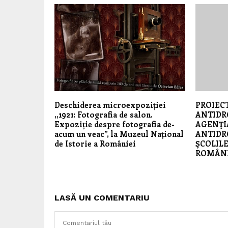
Deschiderea microexpoziției
PROIEC
,,1921: Fotografia de salon.
ANTIDR
Expoziție despre fotografia de-
AGENŢI
acum un veac”, la Muzeul Național
ANTIDRO
de Istorie a României
ŞCOLIL
ROMÂN
LASĂ UN COMENTARIU