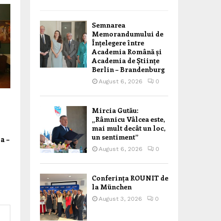
Semnarea
Memorandumului de
Înțelegere între
Academia Română și
Academia de Științe
Berlin – Brandenburg
August 6, 2026
0
Mircia Gutău:
„Râmnicu Vâlcea este,
mai mult decât un loc,
un sentiment”
a –
August 6, 2026
0
Conferința ROUNIT de
la München
August 3, 2026
0