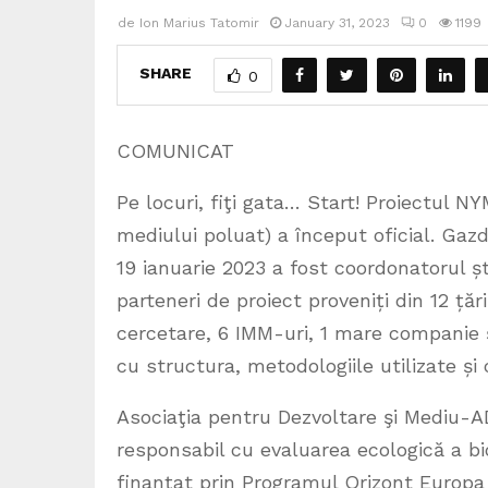
de
Ion Marius Tatomir
January 31, 2023
0
1199
SHARE
0
COMUNICAT
Pe locuri, fiţi gata… Start! Proiectul 
mediului poluat) a început oficial. Gazd
19 ianuarie 2023 a fost coordonatorul ști
parteneri de proiect proveniți din 12 țări
cercetare, 6 IMM-uri, 1 mare companie ș
cu structura, metodologiile utilizate și 
Asociaţia pentru Dezvoltare şi Mediu
responsabil cu evaluarea ecologică a b
finanțat prin Programul Orizont Europa ș