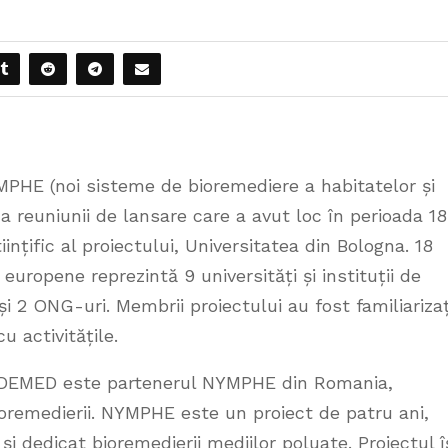
NYMPHE (noi sisteme de bioremediere a habitatelor și
a reuniunii de lansare care a avut loc în perioada 1
ințific al proiectului, Universitatea din Bologna. 18
 europene reprezintă 9 universități și instituții de
i 2 ONG-uri. Membrii proiectului au fost familiarizaț
cu activitățile.
-ADEMED este partenerul NYMPHE din Romania,
ioremedierii. NYMPHE este un proiect de patru ani,
i dedicat bioremedierii mediilor poluate. Proiectul î