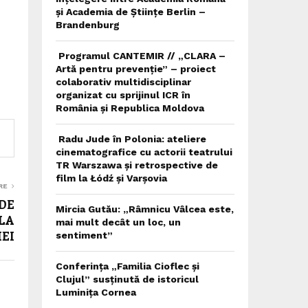
și Academia de Științe Berlin –
Brandenburg
Programul CANTEMIR // „CLARA –
Artă pentru prevenție” – proiect
colaborativ multidisciplinar
organizat cu sprijinul ICR în
România și Republica Moldova
Radu Jude în Polonia: ateliere
cinematografice cu actorii teatrului
TR Warszawa și retrospective de
film la Łódź și Varșovia
RE
DE
Mircia Gutău: „Râmnicu Vâlcea este,
LA
mai mult decât un loc, un
EI
sentiment”
Conferința „Familia Cioflec și
Clujul” susținută de istoricul
Luminița Cornea