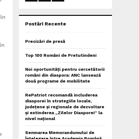
:
C
din
H
Postări Recente
Precizări de presă
in
Top 100 Români de Pretutindeni
Noi oportunități pentru cercetătorii
.
români din diaspora: ANC lansează
două programe de mobilitate
RePatriot recomandă includerea
diasporei în strategiile locale,
județene și regionale de dezvoltare
și extinderea „Zilelor Diasporei” la
nivel național
Semnarea Memorandumului de
e
Înțelegere între Academia Română