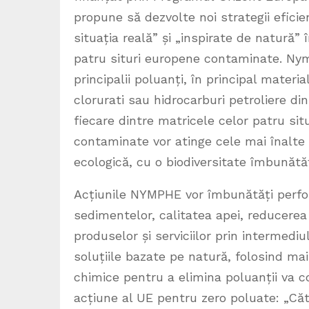
propune să dezvolte noi strategii efici
situația reală” și „inspirate de natură”
patru situri europene contaminate. Nym
principalii poluanți, în principal materia
clorurati sau hidrocarburi petroliere di
fiecare dintre matricele celor patru sit
contaminate vor atinge cele mai înalte 
ecologică, cu o biodiversitate îmbunătăț
Acțiunile NYMPHE vor îmbunătăți perfo
sedimentelor, calitatea apei, reducerea 
produselor și serviciilor prin intermediu
soluțiile bazate pe natură, folosind ma
chimice pentru a elimina poluanții va co
acțiune al UE pentru zero poluate: „Căt