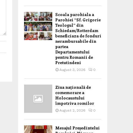
Scoala parohiala a
Parohiei “Sf. Grigorie
Teologul” din
Schiedam/Rotterdam
beneficiaza de fonduri
nerambursabile din
partea
Departamentului
pentru Romanii de
Pretutindeni
August 3, 2026
0
Ziua națională de
comemorare a
Holocaustului
împotriva romilor
August 2, 2026
0
Mesajul Președintelui