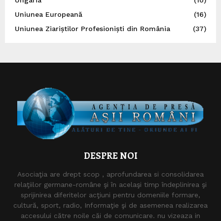
Uniunea Europeană
(16)
Uniunea Ziariștilor Profesioniști din România
(37)
DESPRE NOI
Asociaţia are drept scop , aprofundarea si consolidarea
relaţiilor germane-române şi în acelaşi timp îndeplinirea şi
sprijinirea diferitelor acţiuni pentru domeniile formare,
cultură, sport, radio, Informaţie şi de asemenea realizarea
accesului către noile căi de comunicare. nu vizeaza in