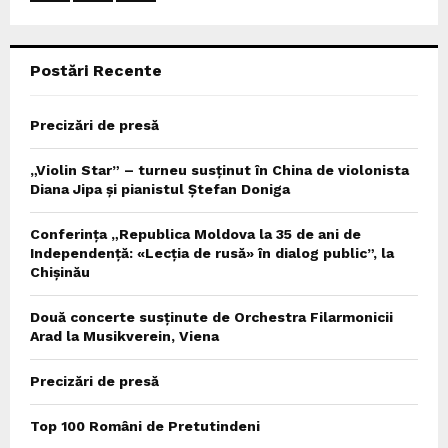
:
C
Postări Recente
H
Precizări de presă
„Violin Star” – turneu susținut în China de violonista
Diana Jipa și pianistul Ștefan Doniga
Conferința „Republica Moldova la 35 de ani de
Independență: «Lecția de rusă» în dialog public”, la
Chișinău
Două concerte susținute de Orchestra Filarmonicii
Arad la Musikverein, Viena
Precizări de presă
Top 100 Români de Pretutindeni