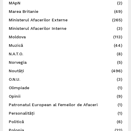
MApN
(2)
Marea Britanie
(49)
Ministerul Afacerilor Externe
(265)
Ministerul Afacerilor Interne
(3)
Moldova
(113)
Muzică
(44)
N.A.T.O.
(8)
Norvegia
(5)
Noutăți
(496)
O.N.U.
(3)
Olimpiade
(1)
Opinii
(9)
Patronatul European al Femeilor de Afaceri
(1)
Personalități
(1)
Politică
(6)
Polonia
(22)