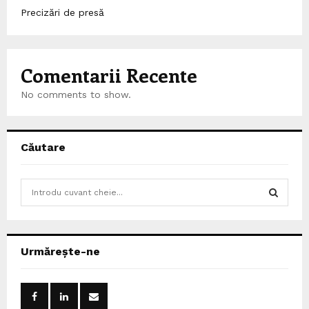
Precizări de presă
Comentarii Recente
No comments to show.
Căutare
S
e
a
S
r
c
E
Urmărește-ne
h
f
A
o
r
R