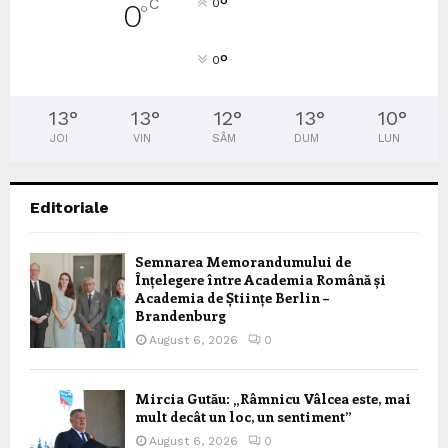
°
C
0
0
°
°
0
13
°
13
°
12
°
13
°
10
°
JOI
VIN
SÂM
DUM
LUN
Editoriale
Semnarea Memorandumului de
Înțelegere între Academia Română și
Academia de Științe Berlin –
Brandenburg
August 6, 2026
0
Mircia Gutău: „Râmnicu Vâlcea este, mai
mult decât un loc, un sentiment”
August 6, 2026
0