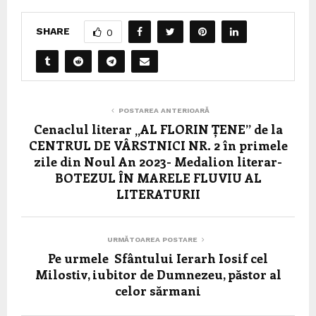
SHARE
0
POSTAREA ANTERIOARĂ
Cenaclul literar „AL FLORIN ȚENE” de la
CENTRUL DE VÂRSTNICI NR. 2 în primele
zile din Noul An 2023- Medalion literar-
BOTEZUL ÎN MARELE FLUVIU AL
LITERATURII
URMĂTOAREA POSTARE
Pe urmele Sfântului Ierarh Iosif cel
Milostiv, iubitor de Dumnezeu, păstor al
celor sărmani