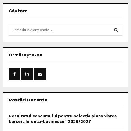
Căutare
S
e
a
S
r
c
E
Urmărește-ne
h
f
A
o
r
R
:
C
Postări Recente
H
Rezultatul concursului pentru selecția și acordarea
bursei „Ierunca-Lovinescu” 2026/2027