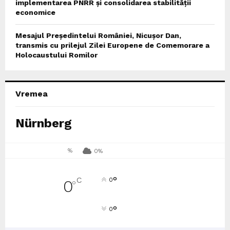
implementarea PNRR și consolidarea stabilității
economice
Mesajul Președintelui României, Nicușor Dan,
transmis cu prilejul Zilei Europene de Comemorare a
Holocaustului Romilor
Vremea
Nürnberg
%
0%
°
C
0
0
°
°
0