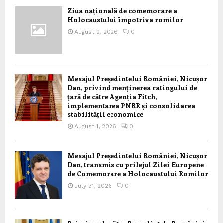
Ziua națională de comemorare a
Holocaustului împotriva romilor
August 2, 2026
0
Mesajul Președintelui României, Nicușor
Dan, privind menținerea ratingului de
țară de către Agenția Fitch,
implementarea PNRR și consolidarea
stabilității economice
August 1, 2026
0
Mesajul Președintelui României, Nicușor
Dan, transmis cu prilejul Zilei Europene
de Comemorare a Holocaustului Romilor
July 31, 2026
0