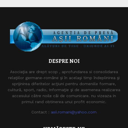
DESPRE NOI
Asociaţia are drept scop , aprofundarea si consolidarea
relaţiilor germane-române şi în acelaşi timp îndeplinirea şi
sprijinirea diferitelor acţiuni pentru domeniile formare,
cultură, sport, radio, Informaţie şi de asemenea realizarea
accesului către noile căi de comunicare. nu vizeaza in
primul rand obtinerea unui profit economic.
Contact :
asii.romani@yahoo.com