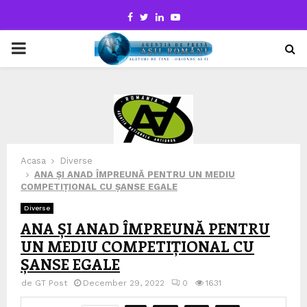
Facebook
Twitter
Linkedin
Youtube
PRIMARY
MENU
Acasa
Diverse
ANA ȘI ANAD ÎMPREUNĂ PENTRU UN MEDIU
COMPETIȚIONAL CU ȘANSE EGALE
Diverse
ANA ȘI ANAD ÎMPREUNĂ PENTRU
UN MEDIU COMPETIȚIONAL CU
ȘANSE EGALE
de
GT Post
December 29, 2022
0
1631