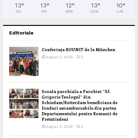
13
°
13
°
12
°
13
°
10
°
JOI
VIN
SÂM
DUM
LUN
Editoriale
Conferința ROUNIT de la München
August 3, 2026
0
Scoala parohiala a Parohiei “Sf.
Grigorie Teologul” din
Schiedam/Rotterdam beneficiaza de
fonduri nerambursabile din partea
Departamentului pentru Romanii de
Pretutindeni
August 3, 2026
0