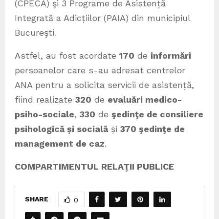
(CPECA) şi 3 Programe de Asistență
Integrată a Adicțiilor (PAIA) din municipiul
Bucureşti.
Astfel, au fost acordate
170
de
informări
persoanelor care s-au adresat centrelor
ANA pentru a solicita servicii de asistență,
fiind realizate
320
de
evaluări medico-
psiho-sociale
,
330
de
şedinţe de consiliere
psihologică și socială
și
370 şedinţe de
management de caz
.
COMPARTIMENTUL RELAŢII PUBLICE
SHARE
0