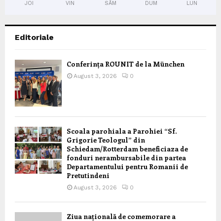
JOI
VIN
SÂM
DUM
LUN
Editoriale
Conferința ROUNIT de la München
August 3, 2026
0
Scoala parohiala a Parohiei “Sf.
Grigorie Teologul” din
Schiedam/Rotterdam beneficiaza de
fonduri nerambursabile din partea
Departamentului pentru Romanii de
Pretutindeni
August 3, 2026
0
Ziua națională de comemorare a