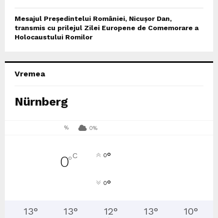
Mesajul Președintelui României, Nicușor Dan,
transmis cu prilejul Zilei Europene de Comemorare a
Holocaustului Romilor
Vremea
Nürnberg
%
0%
°
C
0
0
°
°
0
13
°
13
°
12
°
13
°
10
°