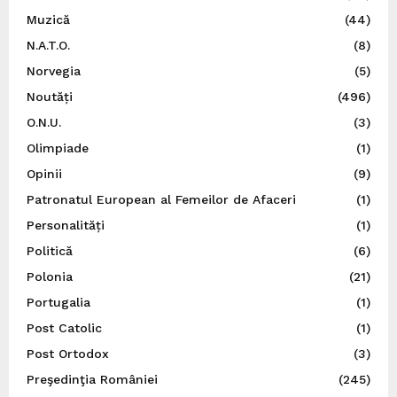
Muzică
(44)
N.A.T.O.
(8)
Norvegia
(5)
Noutăți
(496)
O.N.U.
(3)
Olimpiade
(1)
Opinii
(9)
Patronatul European al Femeilor de Afaceri
(1)
Personalități
(1)
Politică
(6)
Polonia
(21)
Portugalia
(1)
Post Catolic
(1)
Post Ortodox
(3)
Preşedinţia României
(245)