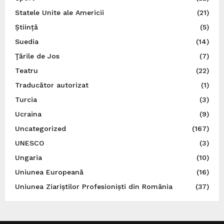
Statele Unite ale Americii
(21)
Știință
(5)
Suedia
(14)
Ţările de Jos
(7)
Teatru
(22)
Traducător autorizat
(1)
Turcia
(3)
Ucraina
(9)
Uncategorized
(167)
UNESCO
(3)
Ungaria
(10)
Uniunea Europeană
(16)
Uniunea Ziariștilor Profesioniști din România
(37)