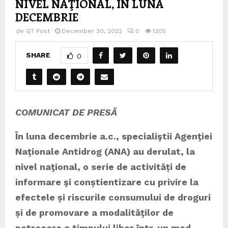
NIVEL NAŢIONAL, ÎN LUNA
DECEMBRIE
de
GT Post
December 30, 2022
0
1205
SHARE
0
COMUNICAT DE PRESĂ
În luna decembrie a.c., specialiştii Agenţiei
Naţionale Antidrog (ANA) au derulat, la
nivel naţional, o serie de activități de
informare şi conștientizare cu privire la
efectele și riscurile consumului de droguri
și de promovare a modalităţilor de
petrecere a timpului liber într-un mod