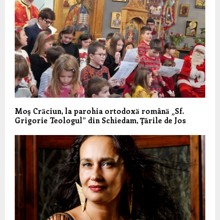
Moş Crӑciun, la parohia ortodoxӑ românӑ „Sf.
Grigorie Teologul” din Schiedam, Ţările de Jos