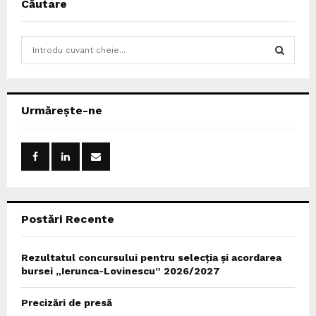
Căutare
S
e
a
S
r
c
E
Urmărește-ne
h
f
A
o
r
R
:
C
Postări Recente
H
Rezultatul concursului pentru selecția și acordarea
bursei „Ierunca-Lovinescu” 2026/2027
Precizări de presă