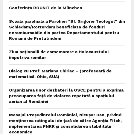
Conferința ROUNIT de la München
Scoala parohiala a Parohiei “Sf. Grigorie Teologul” din
Schiedam/Rotterdam beneficiaza de fonduri
nerambursabile din partea Departamentului pentru
Romanii de Pretutindeni
Ziua națională de comemorare a Holocaustului
împotriva romilor
Dialog cu Prof. Mariana Chiriac – (profesoară de
matematică, Ohio, SUA)
Organizarea unor dezbateri la OSCE pentru a exprima
preocuparea față de violarea repetată a spațiului
aerian al României
Mesajul Președintelui României, Nicușor Dan, privind
menținerea ratingului de țară de către Agenția Fitch,
implementarea PNRR și consolidarea stabilității
economice