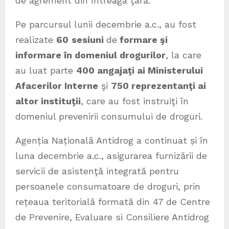
de agrement din întreaga ţară.
Pe parcursul lunii decembrie a.c., au fost
realizate
60
sesiuni
de
formare şi
informare în domeniul drogurilor
, la care
au luat parte
400 angajaţi ai Ministerului
Afacerilor Interne
şi
750 reprezentanţi ai
altor instituţii
, care au fost instruiţi în
domeniul prevenirii consumului de droguri.
Agenția Națională Antidrog a continuat și în
luna decembrie a.c., asigurarea furnizării de
servicii de asistenţă integrată pentru
persoanele consumatoare de droguri, prin
rețeaua teritorială formată din 47 de Centre
de Prevenire, Evaluare si Consiliere Antidrog