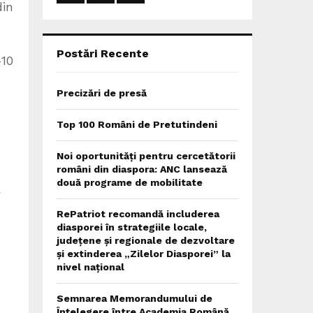
din
:
C
H
Postări Recente
-10
Precizări de presă
Top 100 Români de Pretutindeni
Noi oportunități pentru cercetătorii
români din diaspora: ANC lansează
două programe de mobilitate
a
RePatriot recomandă includerea
diasporei în strategiile locale,
județene și regionale de dezvoltare
și extinderea „Zilelor Diasporei” la
nivel național
Semnarea Memorandumului de
Înțelegere între Academia Română