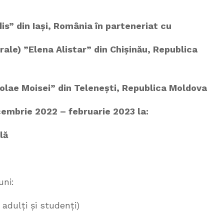
dis” din Iași, România
în parteneriat cu
trale) ”Elena Alistar” din Chișinău, Republica
olae Moisei” din Telenești, Republica Moldova
ecembrie 2022 – februarie 2023 la:
lă
uni:
 adulți și studenți)