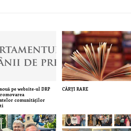
nouă pe website-ul DRP
CĂRȚI RARE
promovarea
ntelor comunităților
ti