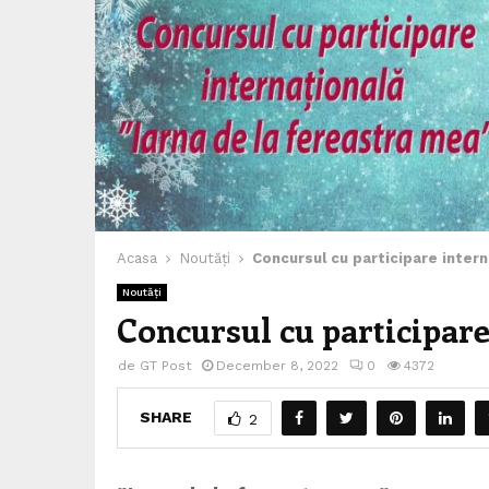
Acasa
Noutăți
Concursul cu participare intern
Noutăți
Concursul cu participare
de
GT Post
December 8, 2022
0
4372
SHARE
2