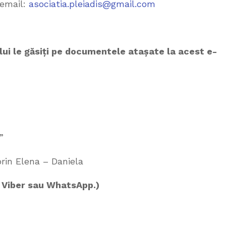
 email:
asociatia.pleiadis@gmail.com
lui le găsiți pe documentele atașate la acest e-
”
rin Elena – Daniela
e Viber sau WhatsApp.
)