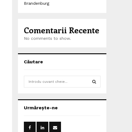
Brandenburg
Comentarii Recente
No comments to show.
Căutare
S
e
a
S
r
c
E
Urmărește-ne
h
f
A
o
r
R