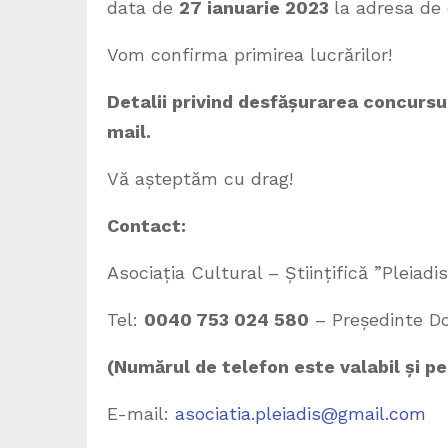
data de
27 ianuarie 2023
la adresa de
Vom confirma primirea lucrărilor!
Detalii privind desfășurarea concursu
mail.
Vă așteptăm cu drag!
Contact:
Asociația Cultural – Științifică ”Pleiadis
Tel:
0040 753 024 580
– Președinte Do
(
Numărul de telefon este valabil și p
E-mail:
asociatia.pleiadis@gmail.com