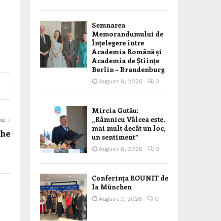
Semnarea
Memorandumului de
Înțelegere între
Academia Română și
Academia de Științe
Berlin – Brandenburg
August 6, 2026
0
Mircia Gutău:
„Râmnicu Vâlcea este,
RE
mai mult decât un loc,
che
un sentiment”
August 6, 2026
0
Conferința ROUNIT de
la München
August 3, 2026
0