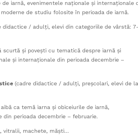
ile de iarnă, evenimentele naționale și internaționale 
 moderne de studiu folosite în perioada de iarnă.
 didactice / adulți, elevi din categoriile de vârstă: 7
oză scurtă și povești cu tematică despre iarnă și
onale și internaționale din perioada decembrie –
astice
(cadre didactice / adulți, preșcolari, elevi de l
ibă ca temă iarna și obiceiurile de iarnă,
e din perioada decembrie – februarie.
ii, vitralii, machete, măști…