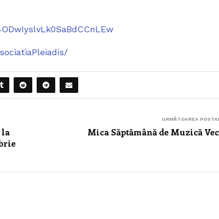
C4ODwIyslvLk0SaBdCCnLEw
ociatiaPleiadis/
URMĂTOAREA POSTA
 la
Mica Săptămână de Muzică Ve
brie