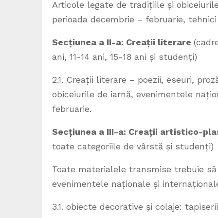
Articole legate de tradițiile și obiceiur
perioada decembrie – februarie, tehnici
Secțiunea a II-a: Creații literare
(cadre
ani, 11-14 ani, 15-18 ani și studenți)
2.1. Creații literare – poezii, eseuri, pr
obiceiurile de iarnă, evenimentele nați
februarie.
Secțiunea a III-a: Creații artistico-pl
toate categoriile de vârstă și studenți)
Toate materialele transmise trebuie să a
evenimentele naționale și internațional
3.1. obiecte decorative și colaje: tapiser