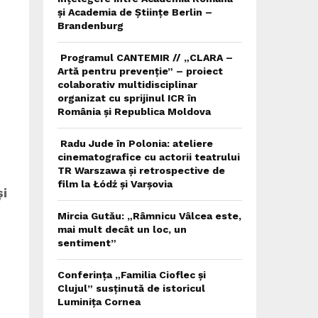
și Academia de Științe Berlin –
Brandenburg
Programul CANTEMIR // „CLARA –
Artă pentru prevenție” – proiect
colaborativ multidisciplinar
organizat cu sprijinul ICR în
România și Republica Moldova
Radu Jude în Polonia: ateliere
cinematografice cu actorii teatrului
TR Warszawa și retrospective de
film la Łódź și Varșovia
și
Mircia Gutău: „Râmnicu Vâlcea este,
mai mult decât un loc, un
sentiment”
Conferința „Familia Cioflec și
Clujul” susținută de istoricul
Luminița Cornea