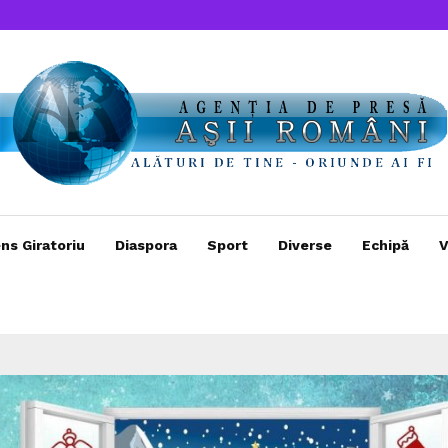
ns Giratoriu
Diaspora
Sport
Diverse
Echipă
V