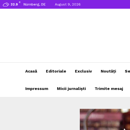
C
Nürnberg, DE
August 9, 2026
32.9
Acasă
Editoriale
Exclusiv
Noutăți
Se
Impressum
Micii jurnaliști
Trimite mesaj