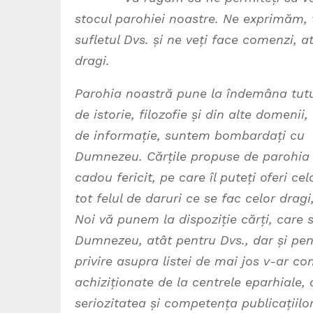
stocul parohiei noastre. Ne exprimăm, 
sufletul Dvs. și ne veți face comenzi, at
dragi.
Parohia noastră pune la îndemâna tuturor
de istorie, filozofie și din alte domeni
de informație, suntem bombardați cu t
Dumnezeu. Cărțile propuse de parohia n
cadou fericit, pe care îl puteți oferi c
tot felul de daruri ce se fac celor dra
Noi vă punem la dispoziție cărți, care 
Dumnezeu, atât pentru Dvs., dar și pen
privire asupra listei de mai jos v-ar co
achiziționate de la centrele eparhiale, 
seriozitatea și competența publicațiil