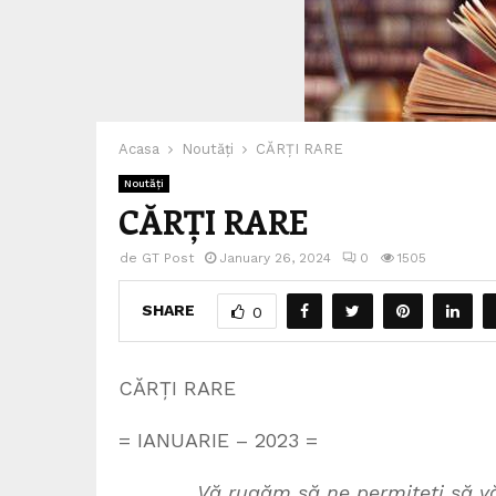
Acasa
Noutăți
CĂRȚI RARE
Noutăți
CĂRȚI RARE
de
GT Post
January 26, 2024
0
1505
SHARE
0
CĂRȚI RARE
= IANUARIE – 2023 =
Vă rugăm să ne permiteți să vă pre