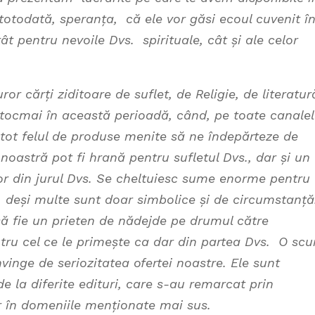
totodată, speranța, că ele vor găsi ecoul cuvenit î
ât pentru nevoile Dvs. spirituale, cât și ale celor
 cărți ziditoare de suflet, de Religie, de literatur
i, tocmai în această perioadă, când, pe toate canale
ot felul de produse menite să ne îndepărteze de
oastră pot fi hrană pentru sufletul Dvs., dar și un
elor din jurul Dvs. Se cheltuiesc sume enorme pentru
gi, deși multe sunt doar simbolice și de circumstanță
să fie un prieten de nădejde pe drumul către
tru cel ce le primește ca dar din partea Dvs. O scu
nvinge de seriozitatea ofertei noastre. Ele sunt
de la diferite edituri, care s-au remarcat prin
or în domeniile menționate mai sus.