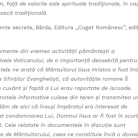
, faţă de valorile sale spiri­tuale tradiţionale, în ca
ască tradiţională.
ete, Bârda, Editura ,,Cuget Românesc”, ediț
umente din vremea activității pământești a
ivele Vaticanului, de o importanță deosebită pentru
le ne arată că Mântuitorul Iisus Hristos a fost înt
 Sfinților Evangheliști, că autoritățile romane Îl
 cuvânt și faptă a Lui erau raportate de iscoade.
notele informative culese din teren și transmitea u
lăm de aici că însuși împăratul era interesat de
at condamnarea Lui, Domnul Iisus ar fi fost în scurt
t. Cele relatate în documentele în discuție sunt
ite de Mântuitorului, ceea ce constituie încă o dova