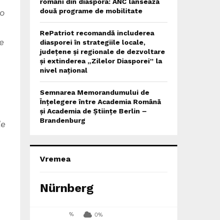
români din diaspora: ANC lansează
două programe de mobilitate
 o
RePatriot recomandă includerea
e
diasporei în strategiile locale,
județene și regionale de dezvoltare
și extinderea „Zilelor Diasporei” la
nivel național
Semnarea Memorandumului de
Înțelegere între Academia Română
și Academia de Științe Berlin –
Brandenburg
le
Vremea
Nürnberg
%
0%