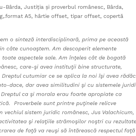
, Justiția și proverbul românesc, Bârda,
.format A5, hârtie offset, tipar offset, copertă
em o sinteză interdisciplinară, prima pe această
 din câte cunoaştem. Am descoperit elemente
u toate aspectele sale. Am înţeles cât de bogată
ânesc, care-şi avea instituţii bine structurate,
 Dreptul cutumiar ce se aplica la noi îşi avea rădăc
to-dace, dar avea similitudini şi cu sistemele jurid
Dreptul ca şi morala erau foarte apropiate ca
ică. Proverbele sunt printre puţinele relicve
im vechiul sistem juridic românesc, Jus Valachicum,
vitatea şi relaţiile strămoşilor noştri cu rezul­tat
rarea de faţă va reuşi să întărească respectul faţă