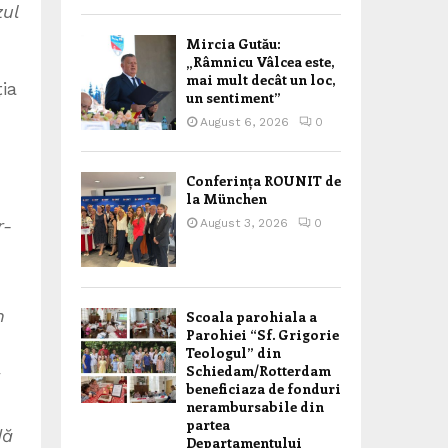
zul
Mircia Gutău:
„Râmnicu Vâlcea este,
mai mult decât un loc,
ia
un sentiment”
August 6, 2026
0
Conferința ROUNIT de
la München
r-
August 3, 2026
0
n
Scoala parohiala a
Parohiei “Sf. Grigorie
Teologul” din
Schiedam/Rotterdam
beneficiaza de fonduri
nerambursabile din
partea
dă
Departamentului