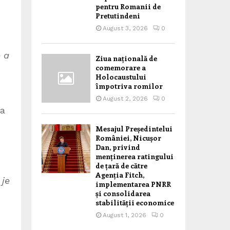
pentru Romanii de
Pretutindeni
August 3, 2026
0
e a
Ziua națională de
comemorare a
Holocaustului
împotriva romilor
August 2, 2026
0
ća
Mesajul Președintelui
României, Nicușor
Dan, privind
menținerea ratingului
de țară de către
Agenția Fitch,
 je
implementarea PNRR
și consolidarea
stabilității economice
August 1, 2026
0