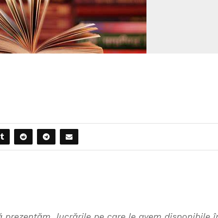
zentăm lucrările pe care le avem disponibile î