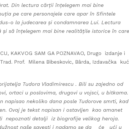
rat. Din lectura cărții înțelegem mai bine
buția pe care personajele care apar în Sfintele
adus-o la judecarea și condamnarea Lui. Lectura
ă și să înțelegem mai bine realitățile istorice în car
U, KAKVOG SAM GA POZNAVAO, Drugo izdaǌe i
 Trad. Prof. Milena Bibeskovic, Bârda, Izdavačka ku
rijatelja Tudora Vladimirescu . Bili su zajedno od
ovi, ortaci u poslovima, drugovi u vojsci, u bitkama.
 on napisao nekoliko dana posle Tudorove smrti, kad
en. Ovaj je tekst napisan i ostavljen kao amanet
nepoznati detalji iz biografije velikog heroja.
dužnost naše savesti i nadamo se da će ući u