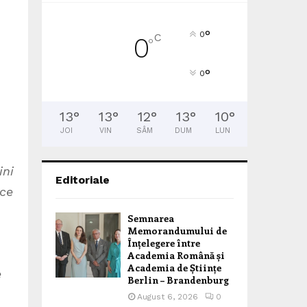
°
0
C
0
°
°
0
13
°
13
°
12
°
13
°
10
°
JOI
VIN
SÂM
DUM
LUN
ini
Editoriale
ice
Semnarea
Memorandumului de
Înțelegere între
Academia Română și
Academia de Științe
e
Berlin – Brandenburg
August 6, 2026
0