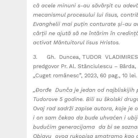
că acele minuni s-au săvârșit cu adevă
mecanismul procesului lui Iisus, contri
Evanghelii mai puțin conturate și-au 
cărții ne ajută să ne întărim în credinț
activat Mântuitorul Iisus Hristos.
3. Gh. Duncea, TUDOR VLADIMIRESC
predgovor Pr. Al. Stănciulescu – Bârda,
„Cuget românesc”, 2023, 60 pag., 10 lei.
„Ðorđe Dunča je jedan od najbliskijih p
Tudorove 5 godine. Bili su školski drug
Ovaj rad sadrži zapise autora, koje je
i on sam čekao da bude uhvaćen i ubij
budućim generacijama da bi se saznali 
Objavu ovog rukopisa smatramo kao 