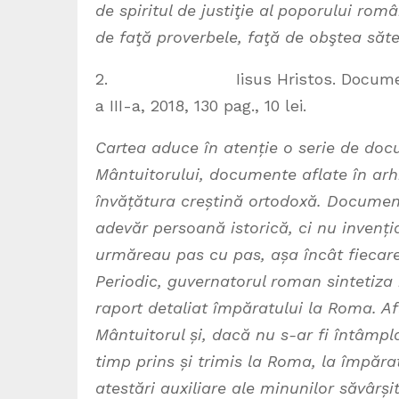
de spiritul de justiţie al poporului român
de faţă proverbele, faţă de obştea săte
2. Iisus Hristos. Documente secr
a III-a, 2018, 130 pag., 10 lei.
Cartea aduce în atenție o serie de doc
Mântuitorului, documente aflate în arh
învățătura creștină ortodoxă. Documente
adevăr persoană istorică, ci nu invenția
urmăreau pas cu pas, așa încât fiecare
Periodic, guvernatorul roman sintetiza 
raport detaliat împăratului la Roma. Af
Mântuitorul și, dacă nu s-ar fi întâmpl
timp prins și trimis la Roma, la împăra
atestări auxiliare ale minunilor săvârș