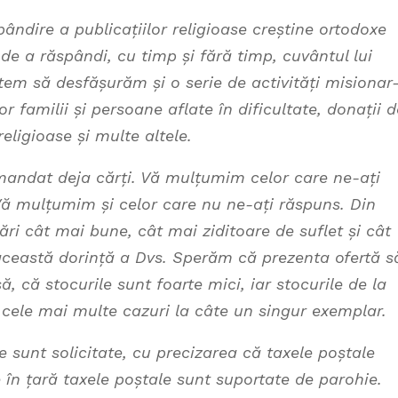
ândire a publicațiilor religioase creștine ortodoxe
de a răspândi, cu timp și fără timp, cuvântul lui
tem să desfășurăm și o serie de activități misionar
r familii și persoane aflate în dificultate, donații d
religioase și multe altele.
mandat deja cărți. Vă mulțumim celor care ne-ați
 Vă mulțumim și celor care nu ne-ați răspuns. Din
ări cât mai bune, cât mai ziditoare de suflet și cât
această dorință a Dvs. Sperăm că prezenta ofertă s
, că stocurile sunt foarte mici, iar stocurile de la
în cele mai multe cazuri la câte un singur exemplar.
e sunt solicitate, cu precizarea că taxele poștale
e în țară taxele poștale sunt suportate de parohie.