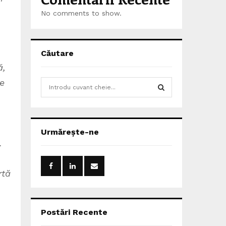
n
No comments to show.
Căutare
ă,
le
S
e
a
S
r
c
E
Urmărește-ne
h
.
f
A
o
r
R
rtă
:
C
H
Postări Recente