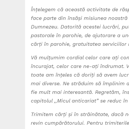
Înțelegem că această activitate de răsp
face parte din însăși misiunea noastră 
Dumnezeu. Datorită acestei lucrări, pu
pastorale în parohie, de ajutorare a uno
cărți în parohie, gratuitatea serviciilor 
Vă mulțumim cordial celor care ați co
încurajat, celor care ne-ați îndrumat.
toate am înțeles că doriți să avem lucr
mai diverse. Ne străduim să împlinim 
fie mult mai interesantă. Regretăm, însă
capitolul ,,Micul anticariat” se reduc 
Trimitem cărți și în străinătate, dacă n
revin cumpărătorului. Pentru trimiteril