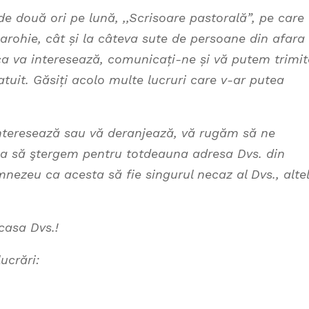
 două ori pe lună, ,,Scrisoare pastorală”, pe care
parohie, cât și la câteva sute de persoane din afara
ca va interesează, comunicați-ne și vă putem trimit
atuit. Găsiți acolo multe lucruri care v-ar putea
interesează sau vă deranjează, vă rugăm să ne
 ca să ştergem pentru totdeauna adresa Dvs. din
nezeu ca acesta să fie singurul necaz al Dvs., alte
 casa Dvs.!
ucrări: