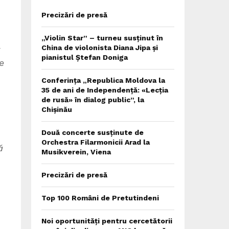
Precizări de presă
„Violin Star” – turneu susținut în
-
China de violonista Diana Jipa și
pianistul Ștefan Doniga
e
Conferința „Republica Moldova la
35 de ani de Independență: «Lecția
de rusă» în dialog public”, la
Chișinău
Două concerte susținute de
Orchestra Filarmonicii Arad la
ă
Musikverein, Viena
Precizări de presă
Top 100 Români de Pretutindeni
Noi oportunități pentru cercetătorii