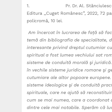
1. Pr. Dr. Al. Stănciulescu-Bârda
Editura ,,Cuget Românesc”, 2022, 72 pag,
policromă, 10 lei.
Am încercat în lucrarea de față să fac
temă din bibliografia de specialitate,
interesante privind dreptul cutumiar c
spiritual a fost lumea vechiului sat rom
sisteme de conduită morală şi juridică.
în vechile sisteme juridice romane şi ge
cutumiare ale altor popoare europene. 
sisteme ideologice şi de conduită pract
spirituale, care ne ajută să reconstitu
cum se mai numea, care a coordonat acti
dintre cele mai notabile. Sperăm că luc