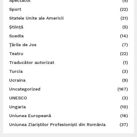
Spectacol
(5)
Sport
(22)
Statele Unite ale Americii
(21)
Știință
(5)
Suedia
(14)
Ţările de Jos
(7)
Teatru
(22)
Traducător autorizat
(1)
Turcia
(3)
Ucraina
(9)
Uncategorized
(167)
UNESCO
(3)
Ungaria
(10)
Uniunea Europeană
(16)
Uniunea Ziariștilor Profesioniști din România
(37)