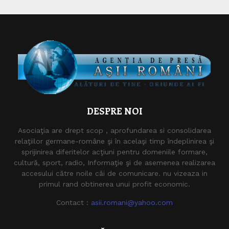
DESPRE NOI
Asociaţia are drept scop , aprofundarea si consolidarea
relaţiilor germane-române şi în acelaşi timp îndeplinirea şi
sprijinirea diferitelor acţiuni pentru domeniile formare,
cultură, sport, radio, Informaţie şi de asemenea realizarea
accesului către noile căi de comunicare. nu vizeaza in
primul rand obtinerea unui profit economic.
Contact :
asii.romani@yahoo.com