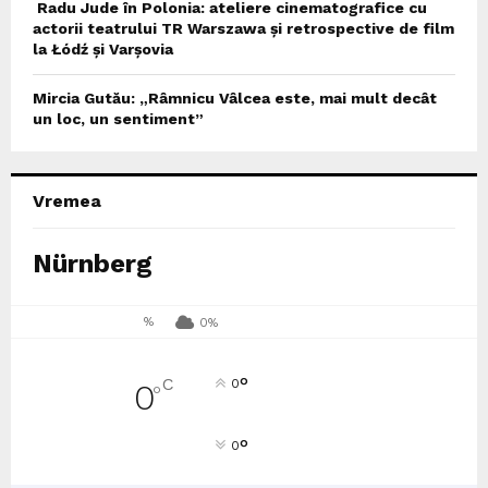
Radu Jude în Polonia: ateliere cinematografice cu
actorii teatrului TR Warszawa și retrospective de film
la Łódź și Varșovia
Mircia Gutău: „Râmnicu Vâlcea este, mai mult decât
un loc, un sentiment”
Vremea
Nürnberg
%
0%
°
C
0
0
°
°
0