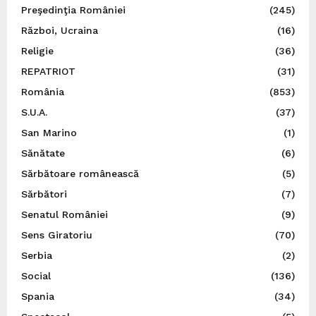
Preşedinţia României
(245)
Război, Ucraina
(16)
Religie
(36)
REPATRIOT
(31)
România
(853)
S.U.A.
(37)
San Marino
(1)
Sănătate
(6)
Sărbătoare românească
(5)
Sărbători
(7)
Senatul României
(9)
Sens Giratoriu
(70)
Serbia
(2)
Social
(136)
Spania
(34)