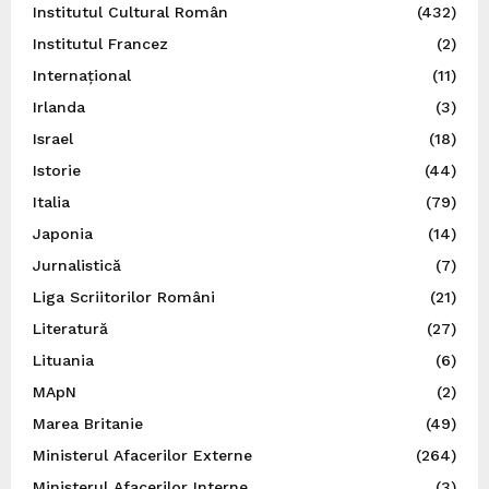
Institutul Cultural Român
(432)
Institutul Francez
(2)
Internațional
(11)
Irlanda
(3)
Israel
(18)
Istorie
(44)
Italia
(79)
Japonia
(14)
Jurnalistică
(7)
Liga Scriitorilor Români
(21)
Literatură
(27)
Lituania
(6)
MApN
(2)
Marea Britanie
(49)
Ministerul Afacerilor Externe
(264)
Ministerul Afacerilor Interne
(3)