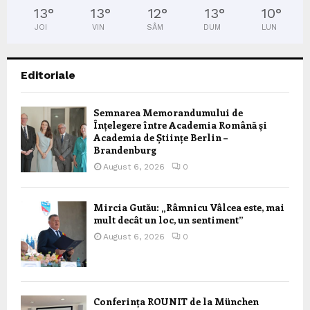
13
°
13
°
12
°
13
°
10
°
JOI
VIN
SÂM
DUM
LUN
Editoriale
Semnarea Memorandumului de
Înțelegere între Academia Română și
Academia de Științe Berlin –
Brandenburg
August 6, 2026
0
Mircia Gutău: „Râmnicu Vâlcea este, mai
mult decât un loc, un sentiment”
August 6, 2026
0
Conferința ROUNIT de la München