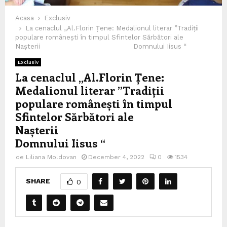
Acasa
Exclusiv
La cenaclul „Al.Florin Țene: Medalionul literar ”Tradiții
populare românești în timpul Sfintelor Sărbători ale
Nașterii Domnului Iisus “
Exclusiv
La cenaclul „Al.Florin Țene:
Medalionul literar ”Tradiții
populare românești în timpul
Sfintelor Sărbători ale
Nașterii
Domnului Iisus “
de
Liliana Moldovan
December 4, 2022
0
1534
SHARE
0