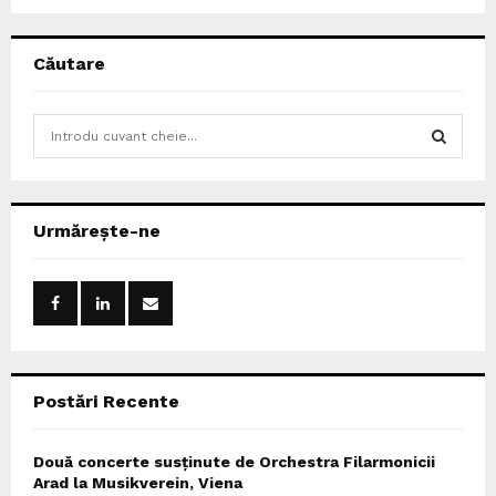
Căutare
S
e
a
S
r
c
E
Urmărește-ne
h
f
A
o
r
R
:
C
Postări Recente
H
Două concerte susținute de Orchestra Filarmonicii
Arad la Musikverein, Viena