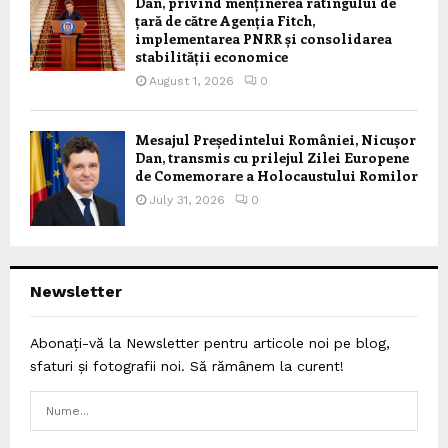
Dan, privind menținerea ratingului de
țară de către Agenția Fitch,
implementarea PNRR și consolidarea
stabilității economice
August 1, 2026
0
Mesajul Președintelui României, Nicușor
Dan, transmis cu prilejul Zilei Europene
de Comemorare a Holocaustului Romilor
July 31, 2026
0
Newsletter
Abonați-vă la Newsletter pentru articole noi pe blog,
sfaturi și fotografii noi. Să rămânem la curent!