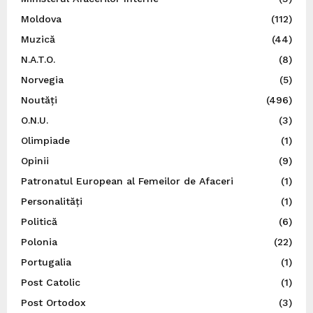
Moldova
(112)
Muzică
(44)
N.A.T.O.
(8)
Norvegia
(5)
Noutăți
(496)
O.N.U.
(3)
Olimpiade
(1)
Opinii
(9)
Patronatul European al Femeilor de Afaceri
(1)
Personalități
(1)
Politică
(6)
Polonia
(22)
Portugalia
(1)
Post Catolic
(1)
Post Ortodox
(3)