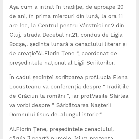
Așa cum a intrat în tradiție, de aproape 20
de ani, în prima miercuri din lună, la ora 11
are loc, la Centrul pentru Vârstnici nr.2 din
Cluj, strada Decebal nr.21, condus de Ligia
Bocșe,, ședința lunară a cenaclului literar și
de creație”Al.Florin Țene “, coordonat de
președintele național al Ligii Scriitorilor.
În cadul ședinței scriitoarea prof.Lucia Elena
Locusteanu va conferenția despre “Tradițiile
de Crăciun la români “, iar prof.Vasile Sfârlea
va vorbi despre “ Sărbătoarea Nașterii
Domnului Iisus de-alungul istorie.“
Al.Florin Țene, președintele cenaclului,
căruia îi poartă numele, își va prezenta