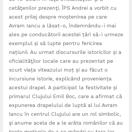
cetăţenilor prezenţi. ÎPS Andrei a vorbit cu
acest prilej despre moștenirea pe care
Avram Iancu a lăsat-o, îndemnându-i mai
ales pe conducătorii acestei țări să-i urmeze
exemplul și să lupte pentru fericirea
națiunii. Au urmat discursurile istoricilor și a
oficialităţilor locale care au prezentat pe
scurt viața viteazului moț și au făcut o
incursiune istorie, explicând proveniența
acestui drapel. A participat la festivitate și
primarul Clujului Emil Boc, care a afirmat că
expunerea drapelului de luptă al lui Avram
Iancu în centrul Clujului are un rol simbolic,
şi anume acela de a le arăta românilor că au
toate motivele de a se mândri cu ţara lor.