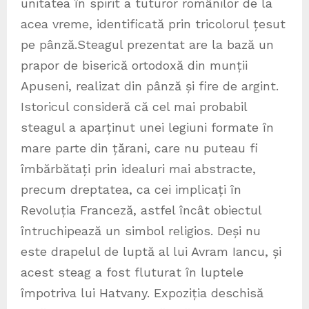
unitatea în spirit a tuturor românilor de la
acea vreme, identificată prin tricolorul țesut
pe pânză.Steagul prezentat are la bază un
prapor de biserică ortodoxă din munții
Apuseni, realizat din pânză și fire de argint.
Istoricul consideră că cel mai probabil
steagul a aparținut unei legiuni formate în
mare parte din țărani, care nu puteau fi
îmbărbătați prin idealuri mai abstracte,
precum dreptatea, ca cei implicați în
Revoluția Franceză, astfel încât obiectul
întruchipează un simbol religios. Deși nu
este drapelul de luptă al lui Avram Iancu, și
acest steag a fost fluturat în luptele
împotriva lui Hatvany. Expoziția deschisă