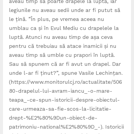
aveau timp să poarte drapele la luptă, iar
legiunile nu aveau sedii unde ar fi putut să
le țină. ”În plus, pe vremea aceea nu
umblau ca și în Evul Mediu cu drapelele la
luptă. Atunci nu aveau timp de așa ceva
pentru că trebuiau să atace inamicii și nu
aveau timp să umble cu prapori în luptă.
Sau să spunem că ar fi avut un drapel. Dar
unde l-ar fi ținut?”, spune Vasile Lechințan.
(https://www.monitorulcj.ro/actualitate/506
80-drapelul-lui-avram-iancu_-o-mare-
teapa_-ce-spun-istoricii-despre-obiectul-
care-urmeaza-sa-fie-scos-la-licitatie-
drept-%E2%80%9Dun-obiect-de-
patrimoniu-national%E2%80%9D_-). Istoricii