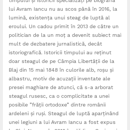
timpului și istoricii specializați pe biografia
lui Avram Iancu nu au scos până în 2016, la
lumină, existența unui steag de luptă al
eroului. Un cadou primit în 2013 de către un
politician de la un moț a devenit subiect mai
mult de dezbatere jurnalistică, decât
istoriografică. Istoricii timpului au reținut
doar steagul de pe Câmpia Libertății de la
Blaj din 15 mai 1848 în culorile alb, roșu și
albastru, motiv de acuzații inventate ale
presei maghiare de atunci, că s-a arborat
steagul rusesc, ca o complicitate a unei
posibile ”frății ortodoxe” dintre românii
ardeleni și ruși. Steagul de luptă aparținând
unei legiuni a lui Avram Iancu a fost expus