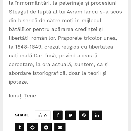
la înmormântări, la pelerinaje și procesiuni.
Steagul de luptă al lui Avram Iancu s-a scos
din biserică de către moți în mijlocul
bătăliilor pentru apărarea credinței și
libertății românilor. Praporele tricolor unea,
la 1848-1849, crezul religios cu libertatea
națională Dar, însă, privind această
cercetare, la ora actuală, suntem, ca și
abordare istoriografică, doar la teorii și
ipoteze.
Ionuț Țene
SHARE
0