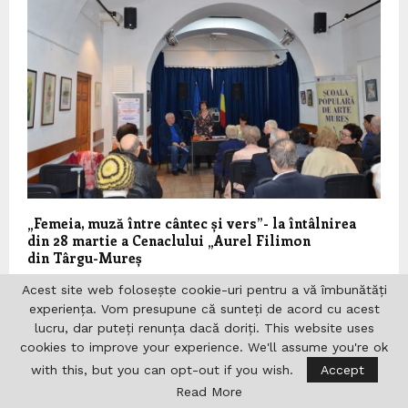
„Femeia, muză între cântec și vers”- la întâlnirea
din 28 martie a Cenaclului „Aurel Filimon
din Târgu-Mureș
Acest site web folosește cookie-uri pentru a vă îmbunătăți
experiența. Vom presupune că sunteți de acord cu acest
LASĂ UN COMENTARIU
lucru, dar puteți renunța dacă doriți. This website uses
cookies to improve your experience. We'll assume you're ok
with this, but you can opt-out if you wish.
Accept
Read More