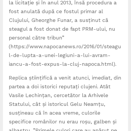
la licitație și în anul 2013, însă procedura a
fost anulată după ce fostul primar al
Clujului, Gheorghe Funar, a susținut că
steagul a fost donat de fapt PRM-ului, nu
personal către tribun”
(https://www.napocanews.ro/2016/01/steagu
l-de-lupta-a-unei-legiuni-a-lui-avram-
iancu-a-fost-expus-la-cluj-napoca.html).
Replica științifică a venit atunci, imediat, din
partea a doi istorici reputați clujeni. Atât
Vasile Lechințan, cercetător la Arhivele
Statului, cât și istoricul Gelu Neamțu,
susțineau că în acea vreme, culorile
specifice românilor nu erau roșu, galben și
albastru. ”Primele culori care au apărut pe