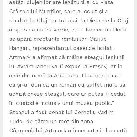
astăzi clujenilor are legătură și cu viața
Crăișorului Munților, care a locuit și a
studiat la Cluj, iar tot aici, la Dieta de la Cluj
a spus că nu cu vorbe, ci cu lancea lui Horia
se apără drepturile românilor. Marius
Hangan, reprezentantul casei de licitații
Artmark a afirmat că mâine steagul legiunii
lui Avram Iancu va fi expus la Brașov, iar în
cele din urmă la Alba Iulia. El a menționat
că și-ar dori ca un român cu suflet mare să
achiziționeze steagul, care ar putea fi cedat
în custodie inclusiv unui muzeu public.”
Steagul a fost donat lui Corneliu Vadim
Tudor de către un moț din zona
Câmpeniului. Artmark a încercat să-l scoată