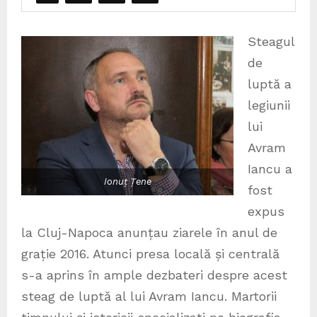
Steagul
de
luptă a
legiunii
lui
Avram
Iancu a
Ionuț Țene
fost
expus
la Cluj-Napoca anunțau ziarele în anul de
grație 2016. Atunci presa locală și centrală
s-a aprins în ample dezbateri despre acest
steag de luptă al lui Avram Iancu. Martorii