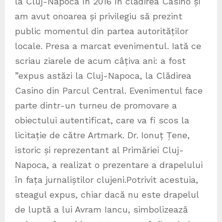
la Cluj-Napoca în 2016 în clădirea Casino și
am avut onoarea și privilegiu să prezint
public momentul din partea autorităților
locale. Presa a marcat evenimentul. Iată ce
scriau ziarele de acum câțiva ani: a fost
”expus astăzi la Cluj-Napoca, la Clădirea
Casino din Parcul Central. Evenimentul face
parte dintr-un turneu de promovare a
obiectului autentificat, care va fi scos la
licitație de către Artmark. Dr. Ionuț Țene,
istoric și reprezentant al Primăriei Cluj-
Napoca, a realizat o prezentare a drapelului
în fața jurnaliștilor clujeni.Potrivit acestuia,
steagul expus, chiar dacă nu este drapelul
de luptă a lui Avram Iancu, simbolizează