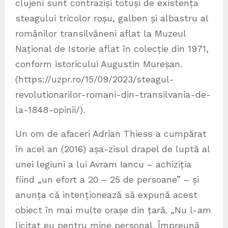
clujeni sunt contraziși totuși de existența
steagului tricolor roșu, galben și albastru al
românilor transilvăneni aflat la Muzeul
Național de Istorie aflat în colecție din 1971,
conform istoricului Augustin Mureșan.
(https://uzpr.ro/15/09/2023/steagul-
revolutionarilor-romani-din-transilvania-de-
la-1848-opinii/).
Un om de afaceri Adrian Thiess a cumpărat
în acel an (2016) așa-zisul drapel de luptă al
unei legiuni a lui Avram Iancu – achiziția
fiind „un efort a 20 – 25 de persoane” – și
anunța că intenționează să expună acest
obiect în mai multe orașe din țară. „Nu l-am
licitat eu pentru mine personal. Împreună