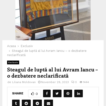
Acasa
Exclusiv
Steagul de luptă al lui Avram Iancu – o dezbatere
neclarificată
Exclusiv
Steagul de luptă al lui Avram Iancu –
o dezbatere neclarificată
de
Liliana Moldovan
November 29, 2023
0
1444
SHARE
0