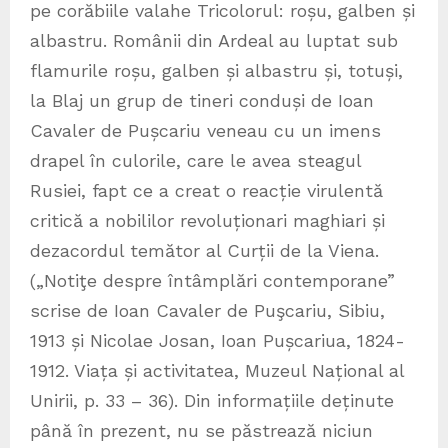
pe corăbiile valahe Tricolorul: roșu, galben și
albastru. Românii din Ardeal au luptat sub
flamurile roșu, galben și albastru și, totuși,
la Blaj un grup de tineri conduși de Ioan
Cavaler de Pușcariu veneau cu un imens
drapel în culorile, care le avea steagul
Rusiei, fapt ce a creat o reacție virulentă
critică a nobililor revoluționari maghiari și
dezacordul temător al Curții de la Viena.
(„Notiţe despre întâmplări contemporane”
scrise de Ioan Cavaler de Puşcariu, Sibiu,
1913 și Nicolae Josan, Ioan Pușcariua, 1824-
1912. Viața și activitatea, Muzeul Național al
Unirii, p. 33 – 36). Din informațiile deținute
până în prezent, nu se păstrează niciun