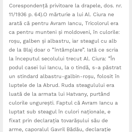
Corespondență privitoare la drapele, dos. nr.
11/1936 p. 64).O mărturie a lui Al. Ciura ne
arată că pentru Avram Iancu, Tricolorul era
ca pentru munteni și moldoveni, în culorile:
roșu, galben și albastru, iar steagul cu alb
de la Blaj doar o ”întâmplare”. Iată ce scria
la începutul secolului trecut Al. Ciura: ”În
podul casei lui Iancu, la o tindă, s-a păstrat
un stindard albastru-galbin-roșu, folosit în
luptele de la Abrud. Ruda steagulului era
luată de la armata lui Hatvany, purtând
culorile ungurești. Faptul că Avram Iancu a
luptat sub steagul în culori naționale, e
fixat prin declarația tovarășului său de
arme, caporalul Gavril Bădău, declarație