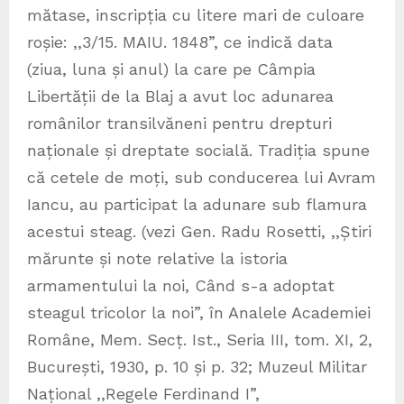
mătase, inscripția cu litere mari de culoare
roșie: ,,3/15. MAIU. 1848”, ce indică data
(ziua, luna și anul) la care pe Câmpia
Libertății de la Blaj a avut loc adunarea
românilor transilvăneni pentru drepturi
naționale și dreptate socială. Tradiția spune
că cetele de moți, sub conducerea lui Avram
Iancu, au participat la adunare sub flamura
acestui steag. (vezi Gen. Radu Rosetti, ,,Știri
mărunte și note relative la istoria
armamentului la noi, Când s-a adoptat
steagul tricolor la noi”, în Analele Academiei
Române, Mem. Secț. Ist., Seria III, tom. XI, 2,
București, 1930, p. 10 și p. 32; Muzeul Militar
Național ,,Regele Ferdinand I”,