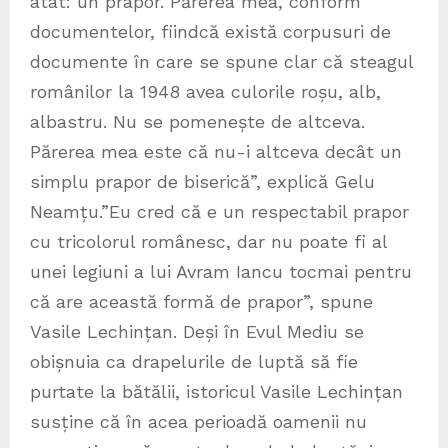
atât: un prapor.”Părerea mea, conform
documentelor, fiindcă există corpusuri de
documente în care se spune clar că steagul
românilor la 1948 avea culorile roșu, alb,
albastru. Nu se pomenește de altceva.
Părerea mea este că nu-i altceva decât un
simplu prapor de biserică”, explică Gelu
Neamțu.”Eu cred că e un respectabil prapor
cu tricolorul românesc, dar nu poate fi al
unei legiuni a lui Avram Iancu tocmai pentru
că are această formă de prapor”, spune
Vasile Lechințan. Deși în Evul Mediu se
obișnuia ca drapelurile de luptă să fie
purtate la bătălii, istoricul Vasile Lechințan
susține că în acea perioadă oamenii nu