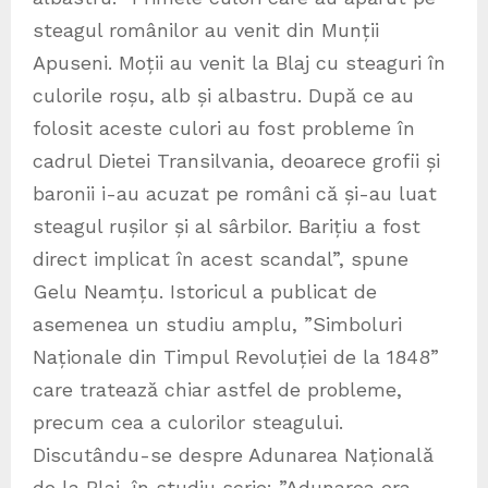
steagul românilor au venit din Munții
Apuseni. Moții au venit la Blaj cu steaguri în
culorile roșu, alb și albastru. După ce au
folosit aceste culori au fost probleme în
cadrul Dietei Transilvania, deoarece grofii și
baronii i-au acuzat pe români că și-au luat
steagul rușilor și al sârbilor. Barițiu a fost
direct implicat în acest scandal”, spune
Gelu Neamțu. Istoricul a publicat de
asemenea un studiu amplu, ”Simboluri
Naționale din Timpul Revoluției de la 1848”
care tratează chiar astfel de probleme,
precum cea a culorilor steagului.
Discutându-se despre Adunarea Națională
de la Blaj, în studiu scrie: ”Adunarea era