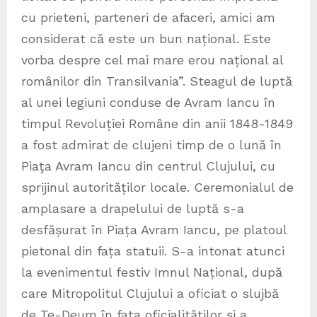
cu prieteni, parteneri de afaceri, amici am
considerat că este un bun național. Este
vorba despre cel mai mare erou național al
românilor din Transilvania”. Steagul de luptă
al unei legiuni conduse de Avram Iancu în
timpul Revoluției Române din anii 1848-1849
a fost admirat de clujeni timp de o lună în
Piaţa Avram Iancu din centrul Clujului, cu
sprijinul autorităților locale. Ceremonialul de
amplasare a drapelului de luptă s-a
desfășurat în Piața Avram Iancu, pe platoul
pietonal din fața statuii. S-a intonat atunci
la evenimentul festiv Imnul Național, după
care Mitropolitul Clujului a oficiat o slujbă
de Te-Deum în faţa oficialităţilor şi a