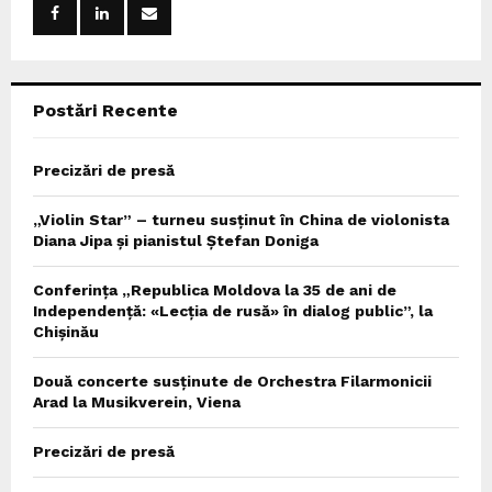
r
R
:
C
Postări Recente
H
Precizări de presă
„Violin Star” – turneu susținut în China de violonista
Diana Jipa și pianistul Ștefan Doniga
Conferința „Republica Moldova la 35 de ani de
Independență: «Lecția de rusă» în dialog public”, la
Chișinău
Două concerte susținute de Orchestra Filarmonicii
Arad la Musikverein, Viena
Precizări de presă