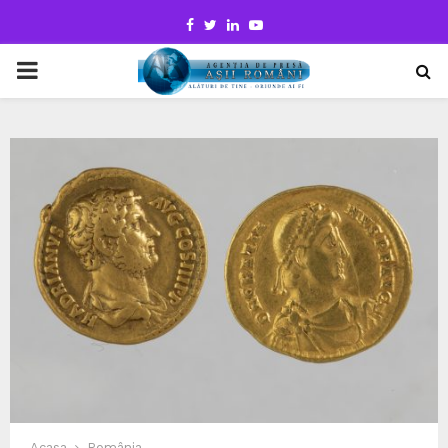
Facebook
Twitter
Linkedin
Youtube
PRIMARY
MENU
Acasa
România