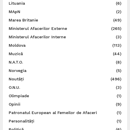
Lituania
(6)
MApN
(2)
Marea Britanie
(49)
Ministerul Afacerilor Externe
(265)
Ministerul Afacerilor Interne
(3)
Moldova
(113)
Muzică
(44)
N.A.T.O.
(8)
Norvegia
(5)
Noutăți
(496)
O.N.U.
(3)
Olimpiade
(1)
Opinii
(9)
Patronatul European al Femeilor de Afaceri
(1)
Personalități
(1)
Politică
(6)