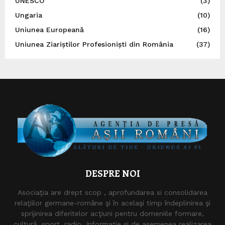
UNESCO
(3)
Ungaria
(10)
Uniunea Europeană
(16)
Uniunea Ziariștilor Profesioniști din România
(37)
DESPRE NOI
Asociaţia are drept scop , aprofundarea si consolidarea
relaţiilor germane-române şi în acelaşi timp îndeplinirea şi
sprijinirea diferitelor acţiuni pentru domeniile formare,
cultură, sport, radio, Informaţie şi de asemenea realizarea