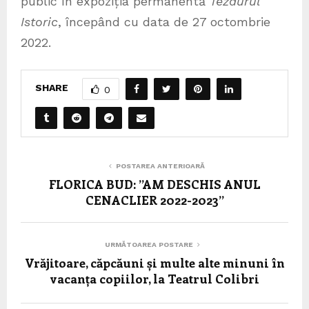
public în expoziția permanentă
Tezaurul
Istoric
, începând cu data de 27 octombrie
2022.
SHARE
0
POSTAREA ANTERIOARĂ
FLORICA BUD: ”AM DESCHIS ANUL
CENACLIER 2022-2023”
URMĂTOAREA POSTARE
Vrăjitoare, căpcăuni și multe alte minuni în
vacanța copiilor, la Teatrul Colibri