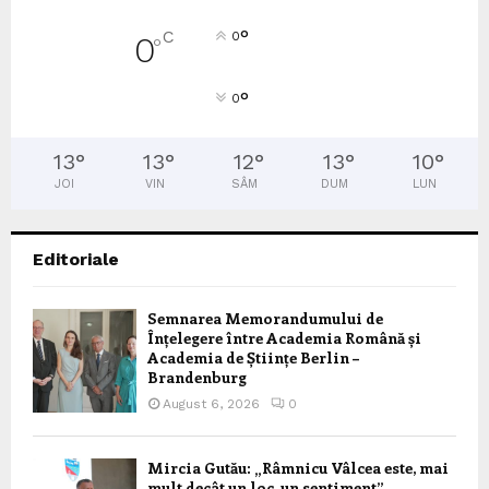
°
C
0
0
°
°
0
13
°
13
°
12
°
13
°
10
°
JOI
VIN
SÂM
DUM
LUN
Editoriale
Semnarea Memorandumului de
Înțelegere între Academia Română și
Academia de Științe Berlin –
Brandenburg
August 6, 2026
0
Mircia Gutău: „Râmnicu Vâlcea este, mai
mult decât un loc, un sentiment”