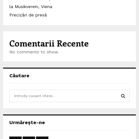
la Musikverein, Viena
Precizări de presă
Comentarii Recente
No comments to show.
Căutare
S
e
a
S
r
c
E
Urmărește-ne
h
f
A
o