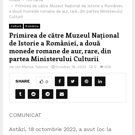
Primirea de către Muzeul Național de Istorie a României,
a două monede romane de aur, rare, din partea Ministerului
Culturii
Cultură
România
Primirea de către Muzeul Național
de Istorie a României, a două
monede romane de aur, rare, din
partea Ministerului Culturii
de
Ion Marius Tatomir
October 18, 2022
0
1318
SHARE
0
COMUNICAT
Astăzi, 18 octombrie 2022, a avut loc la