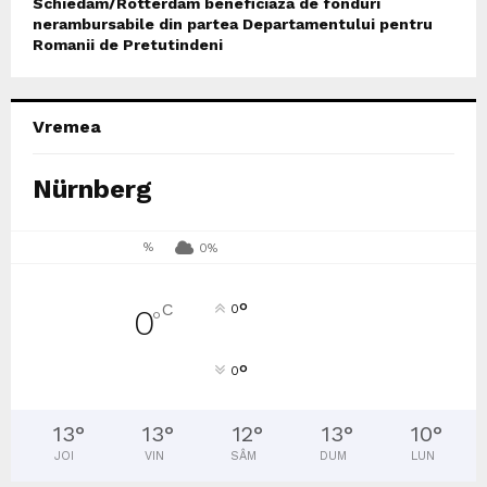
Schiedam/Rotterdam beneficiaza de fonduri
nerambursabile din partea Departamentului pentru
Romanii de Pretutindeni
Vremea
Nürnberg
%
0%
°
C
0
0
°
°
0
13
°
13
°
12
°
13
°
10
°
JOI
VIN
SÂM
DUM
LUN