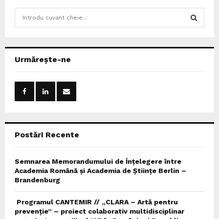
S
e
a
S
r
c
E
Urmărește-ne
h
f
A
o
r
R
:
C
Postări Recente
H
Semnarea Memorandumului de Înțelegere între
Academia Română și Academia de Științe Berlin –
Brandenburg
Programul CANTEMIR // „CLARA – Artă pentru
prevenție” – proiect colaborativ multidisciplinar