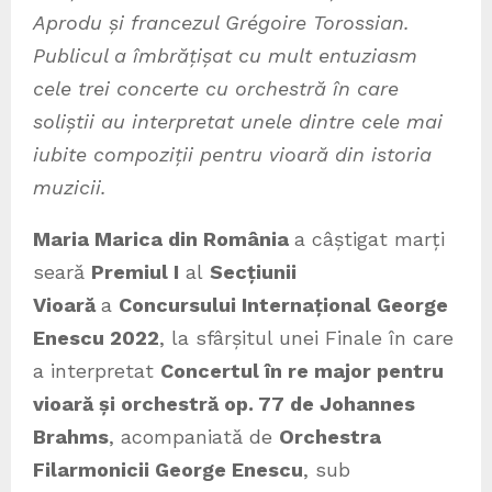
Aprodu și francezul Grégoire Torossian.
Publicul a îmbrățișat cu mult entuziasm
cele trei concerte cu orchestră în care
soliștii au interpretat unele dintre cele mai
iubite compoziții pentru vioară din istoria
muzicii.
Maria Marica din România
a câștigat marți
seară
Premiul I
al
Secțiunii
Vioară
a
Concursului Internațional George
Enescu 2022
, la sfârșitul unei Finale în care
a interpretat
Concertul în re major pentru
vioară și orchestră op. 77 de Johannes
Brahms
, acompaniată de
Orchestra
Filarmonicii George Enescu
, sub