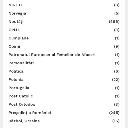
N.A.T.O.
(8)
Norvegia
(5)
Noutăți
(496)
O.N.U.
(3)
Olimpiade
(1)
Opinii
(9)
Patronatul European al Femeilor de Afaceri
(1)
Personalități
(1)
Politică
(6)
Polonia
(22)
Portugalia
(1)
Post Catolic
(1)
Post Ortodox
(3)
Preşedinţia României
(245)
Război, Ucraina
(16)