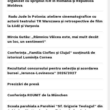
organizat cu sprijinul ICR în România și Republica
Moldova
Radu Jude în Polonia: ateliere cinematografice cu
actorii teatrului TR Warszawa și retrospective de film
la Łódź și Varșovia
Mircia Gutău: „Râmnicu Vâlcea este, mai mult decât
un loc, un sentiment”
Conferința „Familia Cioflec și Clujul” susținută de
istoricul Luminița Cornea
Rezultatul concursului pentru selecția și acordarea
bursei „Ierunca-Lovinescu” 2026/2027
Precizări de presă
Conferința ROUNIT de la München
Scoala parohiala a Parohiei “Sf. Grigorie Teologul” din