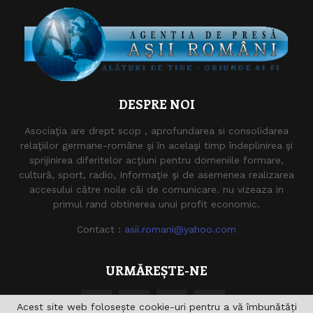
DESPRE NOI
Asociaţia are drept scop , aprofundarea si consolidarea
relaţiilor germane-române şi în acelaşi timp îndeplinirea şi
sprijinirea diferitelor acţiuni pentru domeniile formare,
cultură, sport, radio, Informaţie şi de asemenea realizarea
accesului către noile căi de comunicare. nu vizeaza in
primul rand obtinerea unui profit economic.
Contact :
asii.romani@yahoo.com
URMĂREȘTE-NE
Acest site web folosește cookie-uri pentru a vă îmbunătăți