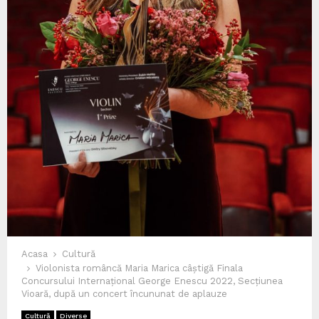
Acasa
Cultură
Violonista româncă Maria Marica câștigă Finala
Concursului Internațional George Enescu 2022, Secțiunea
Vioară, după un concert încununat de aplauze
Cultură
Diverse