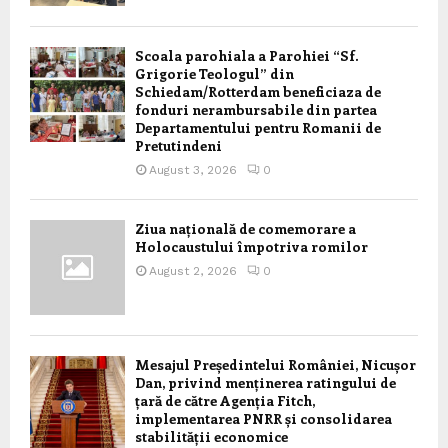
Scoala parohiala a Parohiei “Sf.
Grigorie Teologul” din
Schiedam/Rotterdam beneficiaza de
fonduri nerambursabile din partea
Departamentului pentru Romanii de
Pretutindeni
August 3, 2026
0
Ziua națională de comemorare a
Holocaustului împotriva romilor
August 2, 2026
0
Mesajul Președintelui României, Nicușor
Dan, privind menținerea ratingului de
țară de către Agenția Fitch,
implementarea PNRR și consolidarea
stabilității economice