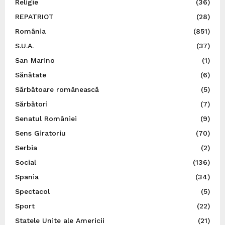
Religie
(36)
REPATRIOT
(28)
România
(851)
S.U.A.
(37)
San Marino
(1)
Sănătate
(6)
Sărbătoare românească
(5)
Sărbători
(7)
Senatul României
(9)
Sens Giratoriu
(70)
Serbia
(2)
Social
(136)
Spania
(34)
Spectacol
(5)
Sport
(22)
Statele Unite ale Americii
(21)