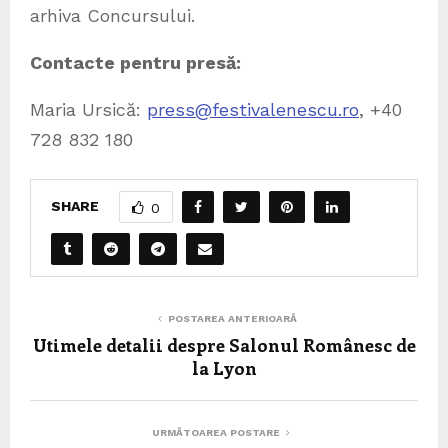
arhiva Concursului.
Contacte pentru presă:
Maria Ursică:
press@festivalenescu.ro
, +40
728 832 180
SHARE
0
POSTAREA ANTERIOARĂ
Utimele detalii despre Salonul Românesc de
la Lyon
URMĂTOAREA POSTARE