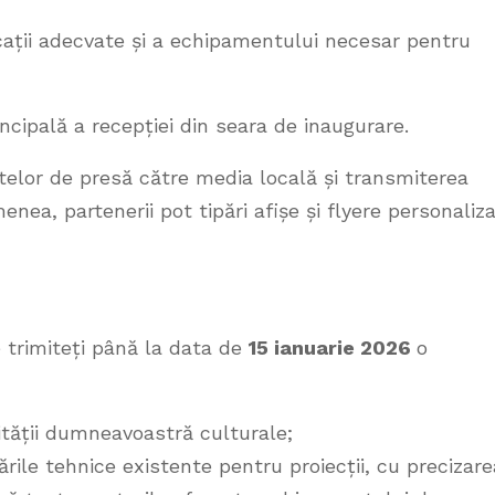
ații adecvate și a echipamentului necesar pentru
cipală a recepției din seara de inaugurare.
elor de presă către media locală și transmiterea
menea, partenerii pot tipări afișe și flyere personaliz
 trimiteți până la data de
15 ianuarie 2026
o
vității dumneavoastră culturale;
ările tehnice existente pentru proiecții, cu precizare