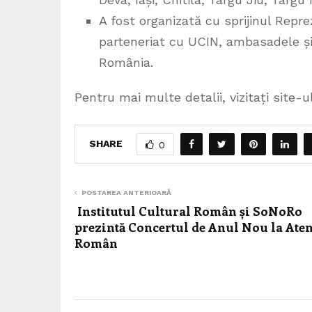
A fost organizată cu sprijinul Repr
parteneriat cu UCIN, ambasadele și
România.
Pentru mai multe detalii, vizitați site-
SHARE
0
POSTAREA ANTERIOARĂ
Institutul Cultural Român și SoNoRo
prezintă Concertul de Anul Nou la Ate
Român