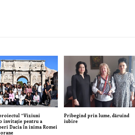
 proiectul “Viziuni
Pribegind prin lume, dăruind
o invitație pentru a
iubire
eri Dacia în inima Romei
orane