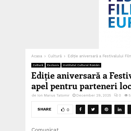
Acasa
Cultură
Ediție aniversară a Festivalului F
Cultură
Exclusiv
Institutul Cultural Român
Ediție aniversară a Fest
apel pentru parteneri loc
de
Ion Marius Tatomir
December 29, 2025
0
5
SHARE
0
Comunicat