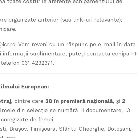
umă toate costurile aferente echipamentului de
e organizate anterior (sau link-uri relevante);
icare.
e@icr.ro. Vom reveni cu un răspuns pe e-mail în data
și informații suplimentare, puteți contacta echipa F
 telefon 031 4232371.
Filmului European:
traj
, dintre care
28 în premieră națională
, și
2
 filmele din selecție se numără 11 documentare, 13
 coregizate de femei.
ști, Brașov, Timișoara, Sfântu Gheorghe, Botoșani,
 Mureș.