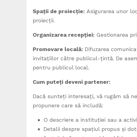
Spații de proiecție:
Asigurarea unor loc
proiecții.
Organizarea recepției:
Gestionarea prin
Promovare locală:
Difuzarea comunicat
invitațiilor către publicul-țintă. De ase
pentru publicul local.
Cum puteți deveni partener:
Dacă sunteți interesați, vă rugăm să ne
propunere care să includă:
O descriere a instituției sau a acti
Detalii despre spațiul propus și dot