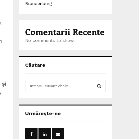
Brandenburg
a
Comentarii Recente
n
No comments to show.
Căutare
 și
S
e
e
a
S
r
c
E
Urmărește-ne
h
f
A
o
r
R