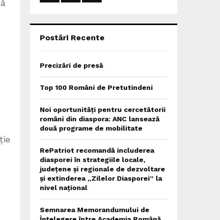
uă
:
C
H
Postări Recente
Precizări de presă
Top 100 Români de Pretutindeni
Noi oportunități pentru cercetătorii
români din diaspora: ANC lansează
două programe de mobilitate
ție
RePatriot recomandă includerea
diasporei în strategiile locale,
județene și regionale de dezvoltare
și extinderea „Zilelor Diasporei” la
nivel național
Semnarea Memorandumului de
Înțelegere între Academia Română