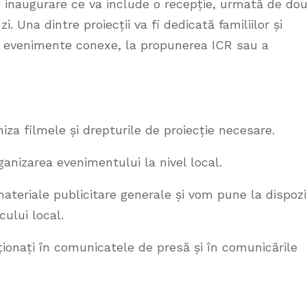
e inaugurare ce va include o recepție, urmată de do
i. Una dintre proiecții va fi dedicată familiilor și
te evenimente conexe, la propunerea ICR sau a
za filmele și drepturile de proiecție necesare.
anizarea evenimentului la nivel local.
teriale publicitare generale și vom pune la dispozi
ului local.
nționați în comunicatele de presă și în comunicările