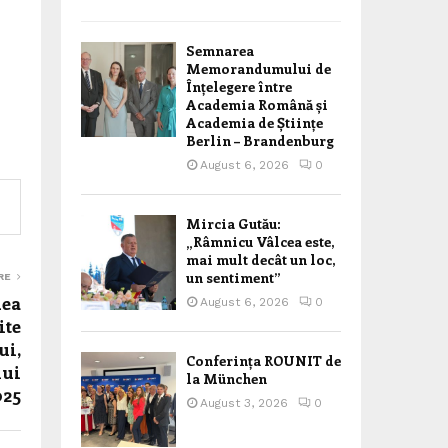
Semnarea
Memorandumului de
Înțelegere între
Academia Română și
Academia de Științe
Berlin – Brandenburg
August 6, 2026
0
Mircia Gutău:
„Râmnicu Vâlcea este,
mai mult decât un loc,
un sentiment”
RE
nea
August 6, 2026
0
ite
ui,
Conferința ROUNIT de
lui
la München
025
August 3, 2026
0