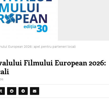
ilmului European 2026: apel pentru parteneri locali
ivalului Filmului European 2026:
ali
36