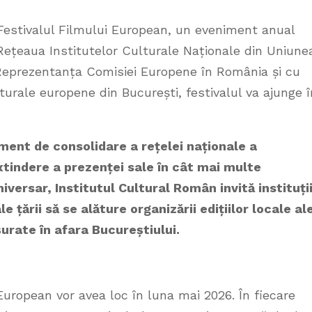
Festivalul Filmului European, un eveniment anual
ețeaua Institutelor Culturale Naționale din Uniune
 Reprezentanța Comisiei Europene în România și cu
lturale europene din București, festivalul va ajunge î
ment de consolidare a rețelei naționale a
xtindere a prezenței sale în cât mai multe
versar, Institutul Cultural Român invită instituții
e țării să se alăture organizării edițiilor locale al
urate în afara Bucureștiului.
 European vor avea loc în luna mai 2026. În fiecare