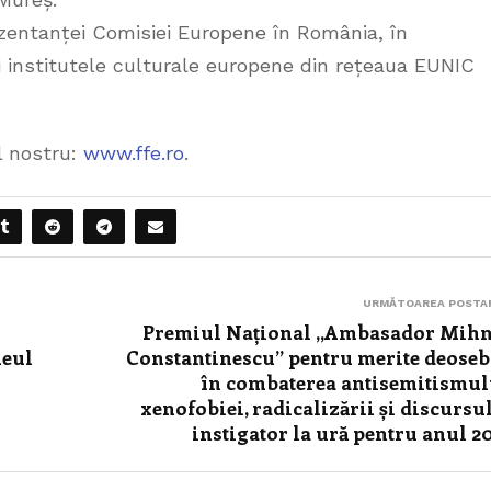
ezentanței Comisiei Europene în România, în
 institutele culturale europene din rețeaua EUNIC
ul nostru:
www.ffe.ro
.
URMĂTOAREA POSTA
Premiul Național ,,Ambasador Mih
neul
Constantinescu” pentru merite deoseb
în combaterea antisemitismul
xenofobiei, radicalizării și discursu
instigator la ură pentru anul 2