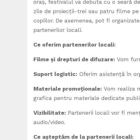
oraș, festivalul va debuta cu o seară d
zile de proiecții-trei sau patru filme pe z
copiilor. De asemenea, pot fi organiza
partenerilor locali.
Ce oferim partenerilor locali:
Filme și drepturi de difuzare:
Vom furni
Suport logistic:
Oferim asistență în org
Materiale promoționale:
Vom realiza ma
grafica pentru materiale dedicate public
Vizibilitate:
Partenerii locali vor fi me
audio/video.
Ce așteptăm de la partenerii locali: