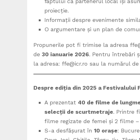
faptului că partenerul local își as
proiecție.
Informații despre evenimente similar
O argumentare și un plan de comun
Propunerile pot fi trimise la adresa ff
de
30 ianuarie 2026
. Pentru întrebări 
la adresa: ffe@icr.ro sau la numărul de
Despre ediția din 2025 a Festivalului 
A prezentat
40 de filme de lungme
selecții de scurtmetraje
. Printre
filme regizate de femei și 2 filme –
S-a desfășurat în
10 orașe
: Bucure
Deva, Iași, Chitila, Târgu Jiu, Târgu