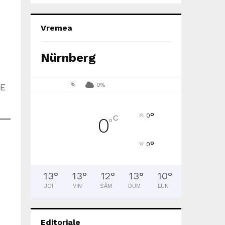
Vremea
Nürnberg
%
0%
FE
°
0
C
0
°
°
0
13
°
13
°
12
°
13
°
10
°
JOI
VIN
SÂM
DUM
LUN
Editoriale