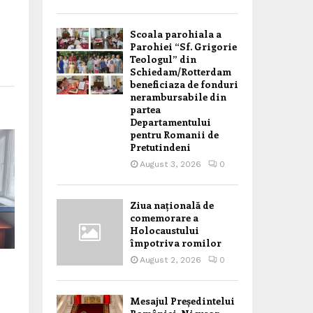
Scoala parohiala a
Parohiei “Sf. Grigorie
Teologul” din
Schiedam/Rotterdam
beneficiaza de fonduri
nerambursabile din
partea
Departamentului
pentru Romanii de
Pretutindeni
August 3, 2026
0
Ziua națională de
comemorare a
Holocaustului
împotriva romilor
August 2, 2026
0
Mesajul Președintelui