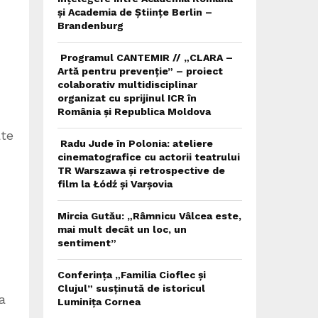
și Academia de Științe Berlin –
Brandenburg
Programul CANTEMIR // „CLARA –
Artă pentru prevenție” – proiect
colaborativ multidisciplinar
organizat cu sprijinul ICR în
România și Republica Moldova
ate
Radu Jude în Polonia: ateliere
cinematografice cu actorii teatrului
TR Warszawa și retrospective de
film la Łódź și Varșovia
Mircia Gutău: „Râmnicu Vâlcea este,
mai mult decât un loc, un
sentiment”
Conferința „Familia Cioflec și
Clujul” susținută de istoricul
a
Luminița Cornea