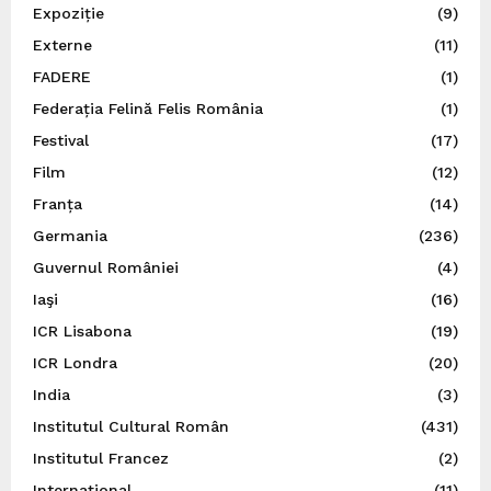
Expoziție
(9)
Externe
(11)
FADERE
(1)
Federația Felină Felis România
(1)
Festival
(17)
Film
(12)
Franța
(14)
Germania
(236)
Guvernul României
(4)
Iaşi
(16)
ICR Lisabona
(19)
ICR Londra
(20)
India
(3)
Institutul Cultural Român
(431)
Institutul Francez
(2)
Internațional
(11)