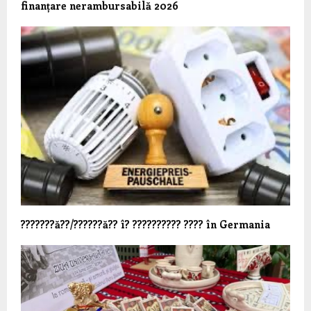
finanțare nerambursabilă 2026
???????ă??/??????ă?? î? ?????????? ???? în Germania