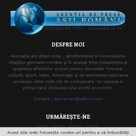
DESPRE NOI
Asociaţia are drept scop , aprofundarea si consolidarea
relaţiilor germane-române şi în acelaşi timp îndeplinirea şi
sprijinirea diferitelor acţiuni pentru domeniile formare,
cultură, sport, radio, Informaţie şi de asemenea realizarea
accesului către noile căi de comunicare. nu vizeaza in
primul rand obtinerea unui profit economic.
Contact :
asii.romani@yahoo.com
URMĂREȘTE-NE
Acest site web folosește cookie-uri pentru a vă îmbunătăți