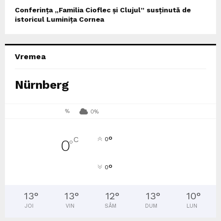
Conferința „Familia Cioflec și Clujul” susținută de
istoricul Luminița Cornea
Vremea
Nürnberg
%
0%
°
C
0
0
°
°
0
13
°
13
°
12
°
13
°
10
°
JOI
VIN
SÂM
DUM
LUN