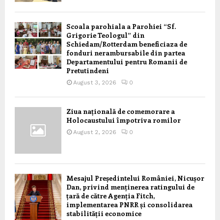
Scoala parohiala a Parohiei “Sf.
Grigorie Teologul” din
Schiedam/Rotterdam beneficiaza de
fonduri nerambursabile din partea
Departamentului pentru Romanii de
Pretutindeni
August 3, 2026
0
Ziua națională de comemorare a
Holocaustului împotriva romilor
August 2, 2026
0
Mesajul Președintelui României, Nicușor
Dan, privind menținerea ratingului de
țară de către Agenția Fitch,
implementarea PNRR și consolidarea
stabilității economice