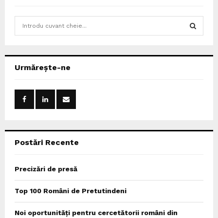
S
e
a
S
r
c
E
Urmărește-ne
h
f
A
o
r
R
:
C
Postări Recente
H
Precizări de presă
Top 100 Români de Pretutindeni
Noi oportunități pentru cercetătorii români din