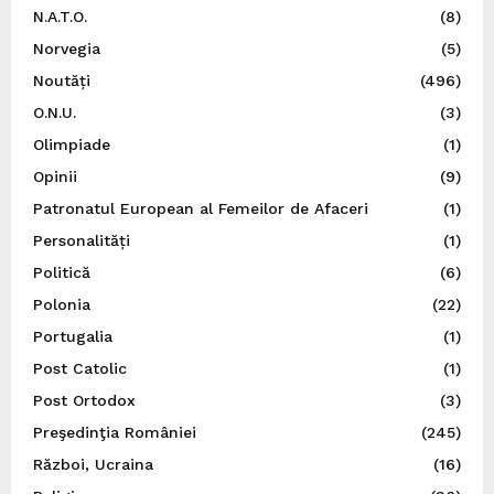
N.A.T.O.
(8)
Norvegia
(5)
Noutăți
(496)
O.N.U.
(3)
Olimpiade
(1)
Opinii
(9)
Patronatul European al Femeilor de Afaceri
(1)
Personalități
(1)
Politică
(6)
Polonia
(22)
Portugalia
(1)
Post Catolic
(1)
Post Ortodox
(3)
Preşedinţia României
(245)
Război, Ucraina
(16)