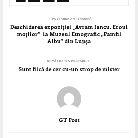
POSTAREA ANTERIOARĂ
Deschiderea expoziției „Avram Iancu. Eroul
moților” la Muzeul Etnografic ,,Pamfil
Albu’’ din Lupșa
URMĂTOAREA POSTARE
Sunt fiică de cer cu-un strop de mister
GT Post