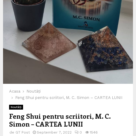
Acasa
Noutăți
Feng Shui pentru scriitori, M. C. Simon – CARTEA LUNII
Noutăți
Feng Shui pentru scriitori, M. C.
Simon – CARTEA LUNII
de
GT Post
September 7, 2022
0
1546