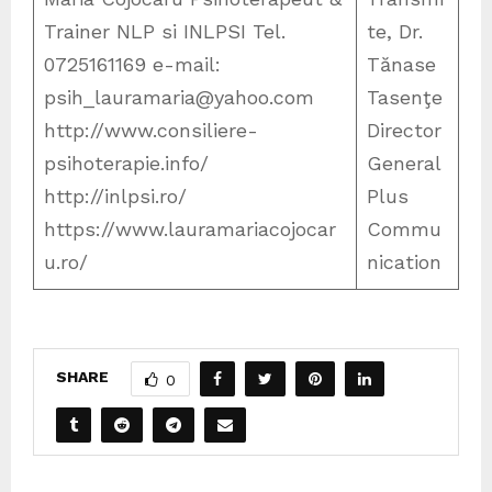
Trainer NLP si INLPSI Tel.
te, Dr.
0725161169 e-mail:
Tănase
psih_lauramaria@yahoo.com
Tasenţe
http://www.consiliere-
Director
psihoterapie.info/
General
http://inlpsi.ro/
Plus
https://www.lauramariacojocar
Commu
u.ro/
nication
SHARE
0