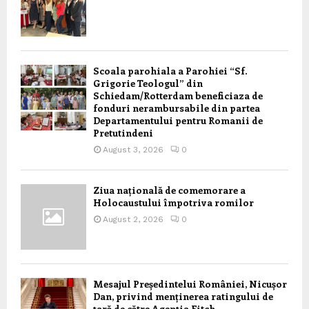
Scoala parohiala a Parohiei “Sf.
Grigorie Teologul” din
Schiedam/Rotterdam beneficiaza de
fonduri nerambursabile din partea
Departamentului pentru Romanii de
Pretutindeni
August 3, 2026
0
Ziua națională de comemorare a
Holocaustului împotriva romilor
August 2, 2026
0
Mesajul Președintelui României, Nicușor
Dan, privind menținerea ratingului de
țară de către Agenția Fitch,