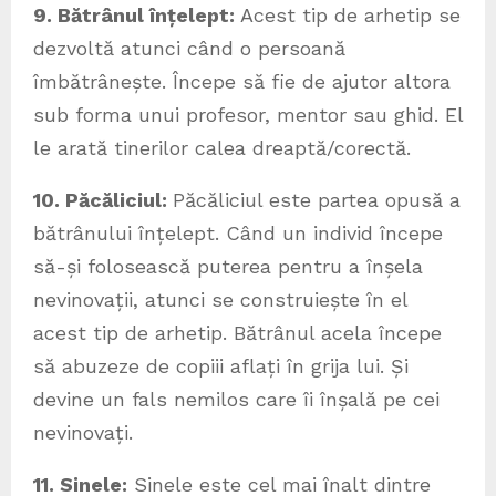
9. Bătrânul înțelept:
Acest tip de arhetip se
dezvoltă atunci când o persoană
îmbătrânește. Începe să fie de ajutor altora
sub forma unui profesor, mentor sau ghid. El
le arată tinerilor calea dreaptă/corectă.
10. Păcăliciul:
Păcăliciul este partea opusă a
bătrânului înțelept. Când un individ începe
să-și folosească puterea pentru a înșela
nevinovații, atunci se construiește în el
acest tip de arhetip. Bătrânul acela începe
să abuzeze de copiii aflați în grija lui. Și
devine un fals nemilos care îi înșală pe cei
nevinovați.
11. Sinele:
Sinele este cel mai înalt dintre