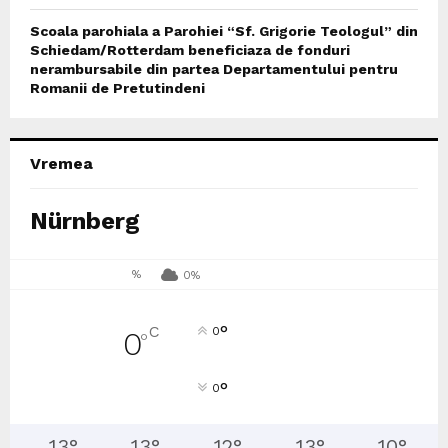
Scoala parohiala a Parohiei “Sf. Grigorie Teologul” din
Schiedam/Rotterdam beneficiaza de fonduri
nerambursabile din partea Departamentului pentru
Romanii de Pretutindeni
Vremea
Nürnberg
%
0%
°
C
0
0
°
°
0
13
°
13
°
12
°
13
°
10
°