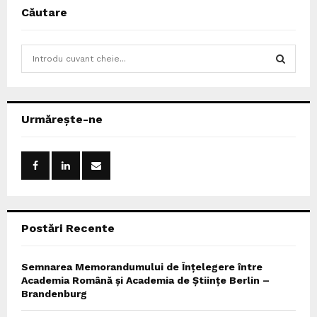
Căutare
S
e
a
S
r
c
E
Urmărește-ne
h
f
A
o
r
R
:
C
Postări Recente
H
Semnarea Memorandumului de Înțelegere între
Academia Română și Academia de Științe Berlin –
Brandenburg