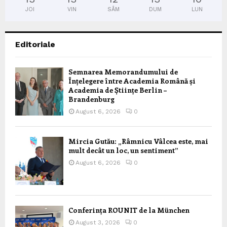
JOI
VIN
SÂM
DUM
LUN
Editoriale
Semnarea Memorandumului de
Înțelegere între Academia Română și
Academia de Științe Berlin –
Brandenburg
August 6, 2026
0
Mircia Gutău: „Râmnicu Vâlcea este, mai
mult decât un loc, un sentiment”
August 6, 2026
0
Conferința ROUNIT de la München
August 3, 2026
0