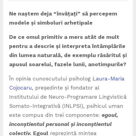
Ne naștem deja
“
învățați
” s
ă percepem
modele și simboluri arhetipale
De ce omul primitiv a mers atât de mult
pentru a descrie și interpreta întâmplările
din lumea naturală, de exemplu răsăritul și
apusul soarelui, fazele lunii, anotimpurile?
În opinia cunoscutului psiholog
Laura-Maria
Cojocaru
, președinte și fondator al
Institutului de Neuro-Programare Lingvistică
Somato-Integrativă (INLPSI), psihicul uman
este compus din trei componente:
egoul,
inconștientul personal și inconștientul
colectiv.
Egoul
reprezintă mintea