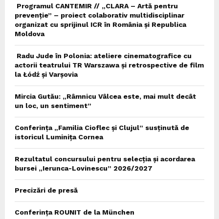
Programul CANTEMIR // „CLARA – Artă pentru
prevenție” – proiect colaborativ multidisciplinar
organizat cu sprijinul ICR în România și Republica
Moldova
Radu Jude în Polonia: ateliere cinematografice cu
actorii teatrului TR Warszawa și retrospective de film
la Łódź și Varșovia
Mircia Gutău: „Râmnicu Vâlcea este, mai mult decât
un loc, un sentiment”
Conferința „Familia Cioflec și Clujul” susținută de
istoricul Luminița Cornea
Rezultatul concursului pentru selecția și acordarea
bursei „Ierunca-Lovinescu” 2026/2027
Precizări de presă
Conferința ROUNIT de la München