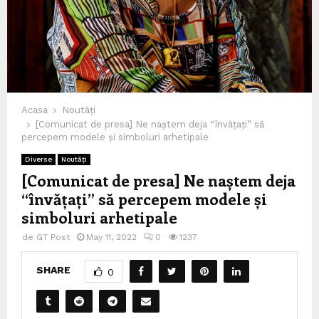
Acasa
Noutăți
[Comunicat de presa] Ne naștem deja “învățați” să
percepem modele și simboluri arhetipale
Diverse
Noutăți
[Comunicat de presa] Ne naștem deja
“învățați” să percepem modele și
simboluri arhetipale
de
GT Post
May 11, 2022
0
1237
SHARE
0