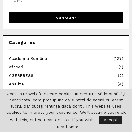
Categories
Academia Română
(127)
Afaceri
(1)
AGERPRESS
(2)
Analize
(4)
Arte
(72)
Acest site web folosește cookie-uri pentru a vă îmbunătăți
experiența. Vom presupune că sunteți de acord cu acest
Asociația Jurnaliștilor Români de Pretutindeni
(2)
lucru, dar puteți renunța dacă doriți. This website uses
Austria
(33)
cookies to improve your experience. We'll assume you're ok
Autoritatea Electorală Permanentă
(6)
with this, but you can opt-out if you wish.
Accept
Basarabia
(5)
Read More