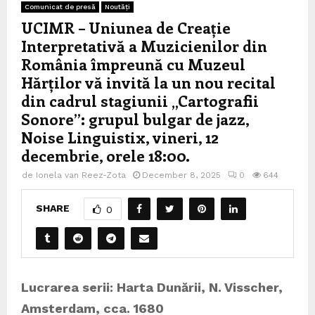
Comunicat de presă
Noutăți
UCIMR – Uniunea de Creație
Interpretativă a Muzicienilor din
România împreună cu Muzeul
Hărților vă invită la un nou recital
din cadrul stagiunii „Cartografii
Sonore”: grupul bulgar de jazz,
Noise Linguistix, vineri, 12
decembrie, orele 18:00.
de
Ionela van Reez-Zota
December 8, 2025
0
644
SHARE
0
Lucrarea serii: Harta Dunării, N. Visscher,
Amsterdam, cca. 1680