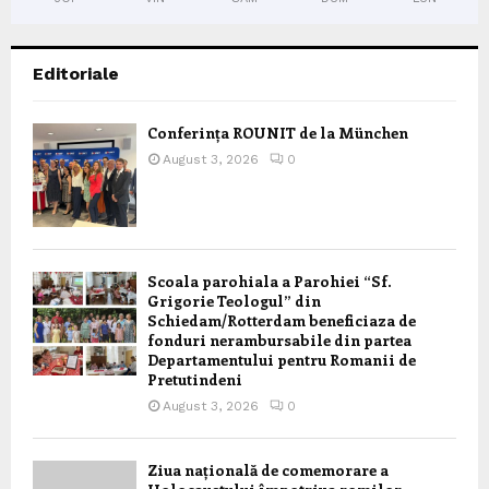
Editoriale
Conferința ROUNIT de la München
August 3, 2026
0
Scoala parohiala a Parohiei “Sf.
Grigorie Teologul” din
Schiedam/Rotterdam beneficiaza de
fonduri nerambursabile din partea
Departamentului pentru Romanii de
Pretutindeni
August 3, 2026
0
Ziua națională de comemorare a