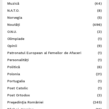
Muzică
(44)
N.A.T.O.
(8)
Norvegia
(5)
Noutăți
(496)
O.N.U.
(3)
Olimpiade
(1)
Opinii
(9)
Patronatul European al Femeilor de Afaceri
(1)
Personalități
(1)
Politică
(6)
Polonia
(21)
Portugalia
(1)
Post Catolic
(1)
Post Ortodox
(3)
Preşedinţia României
(245)