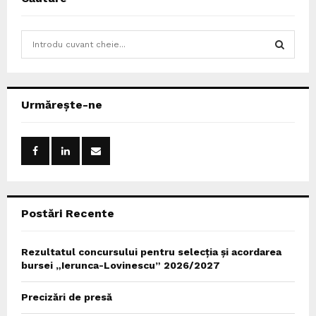
S
e
a
S
r
c
E
Urmărește-ne
h
f
A
o
r
R
:
C
Postări Recente
H
Rezultatul concursului pentru selecția și acordarea
bursei „Ierunca-Lovinescu” 2026/2027
Precizări de presă