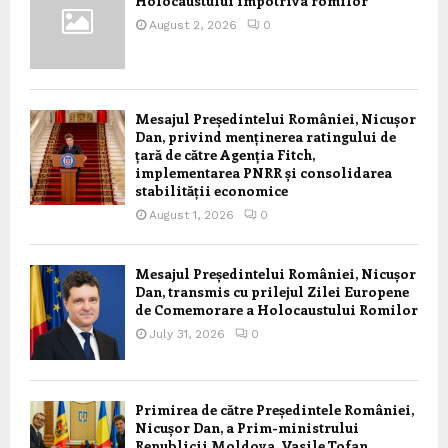
Holocaustului împotriva romilor
August 2, 2026
0
Mesajul Președintelui României, Nicușor
Dan, privind menținerea ratingului de
țară de către Agenția Fitch,
implementarea PNRR și consolidarea
stabilității economice
August 1, 2026
0
Mesajul Președintelui României, Nicușor
Dan, transmis cu prilejul Zilei Europene
de Comemorare a Holocaustului Romilor
July 31, 2026
0
Primirea de către Președintele României,
Nicușor Dan, a Prim-ministrului
Republicii Moldova, Vasile Tofan