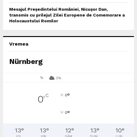
Mesajul Președintelui României, Nicușor Dan,
transmis cu prilejul Zilei Europene de Comemorare a
Holocaustului Romilor
Vremea
Nürnberg
%
0%
°
C
0
0
°
°
0
13
°
13
°
12
°
13
°
10
°
JOI
VIN
SÂM
DUM
LUN