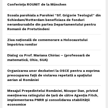
Conferința ROUNIT de la München
Scoala parohiala a Parohiei “Sf. Grigorie Teologul” din
Schiedam/Rotterdam beneficiaza de fonduri
nerambursabile din partea Departamentului pentru
Romanii de Pretutindeni
Ziua națională de comemorare a Holocaustului
împotriva romilor
Dialog cu Prof. Mariana Chiriac – (profesoară de
matematică, Ohio, SUA)
Organizarea unor dezbateri la OSCE pentru a exprima
preocuparea față de violarea repetată a spațiului
aerian al României
Mesajul Președintelui României, Nicușor Dan, privind
menținerea ratingului de țară de către Agenția Fitch,
implementarea PNRR și consolidarea stabilității
economice