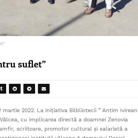
et”
ntru suflet”
2 martie 2022. La inițiativa Bilbliotecii ” Antim Ivirea
 Vâlcea, cu implicarea directă a doamnei Zenovia
amfir, scriitoare, promotor cultural și salariată a
restigioasei instituții vâlcene,A domnului Daniel