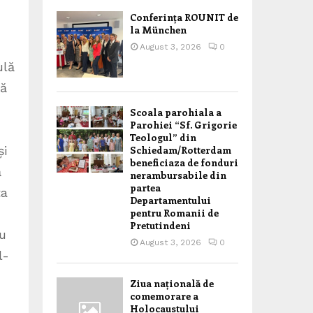
Conferința ROUNIT de
la München
August 3, 2026
0
ulă
ză
Scoala parohiala a
Parohiei “Sf. Grigorie
Teologul” din
și
Schiedam/Rotterdam
beneficiaza de fonduri
ă
nerambursabile din
partea
ta
Departamentului
pentru Romanii de
Pretutindeni
cu
August 3, 2026
0
l-
Ziua națională de
comemorare a
Holocaustului