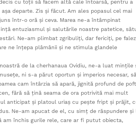
cis cu toții să facem altă cale întoarsă, pentru a
așa departe. Zis și făcut. Am ales popasul cel mai
uns într-o oră și ceva. Marea ne-a întâmpinat
nță entuziasmul și salutările noastre patetice, săt
estări. Ne-am plimbat zgribuliți, dar fericiți, pe fale
 care ne înțepa plâmânii și ne stimula glandele
noastră de la cherhanaua Ovidiu, ne-a luat mințile 
usețe, ni s-a părut oportun și imperios necesar, s
Foamea cam întârzia să apară, jignită profund de pof
cen, fără să țină seama de ora potrivită mai mult
anticipat și platoul uriaș cu pește fript și prăjit, 
dus. Ne-am apucat de el, cu simț de răspundere și 
 am închis gurile rele, care ar fi putut obiecta,