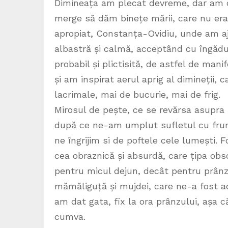
Dimineața am plecat devreme, dar am de
merge să dăm binețe mării, care nu era 
apropiat, Constanța-Ovidiu, unde am aj
albastră și calmă, acceptând cu îngădui
probabil și plictisită, de astfel de manif
și am inspirat aerul aprig al dimineții,
lacrimale, mai de bucurie, mai de frig.
Mirosul de pește, ce se revărsa asupra 
după ce ne-am umplut sufletul cu frum
ne îngrijim si de poftele cele lumești. 
cea obraznică și absurdă, care țipa obs
pentru micul dejun, decât pentru prânzul 
mămăliguță și mujdei, care ne-a fost a
am dat gata, fix la ora prânzului, așa că
cumva.