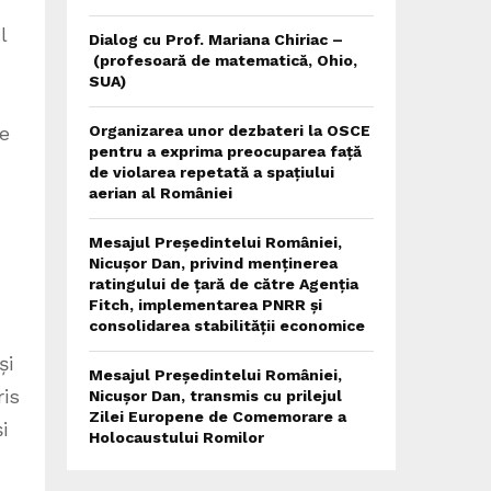
l
Dialog cu Prof. Mariana Chiriac –
(profesoară de matematică, Ohio,
SUA)
re
Organizarea unor dezbateri la OSCE
pentru a exprima preocuparea față
de violarea repetată a spațiului
aerian al României
Mesajul Președintelui României,
Nicușor Dan, privind menținerea
ratingului de țară de către Agenția
Fitch, implementarea PNRR și
consolidarea stabilității economice
și
Mesajul Președintelui României,
ris
Nicușor Dan, transmis cu prilejul
Zilei Europene de Comemorare a
i
Holocaustului Romilor