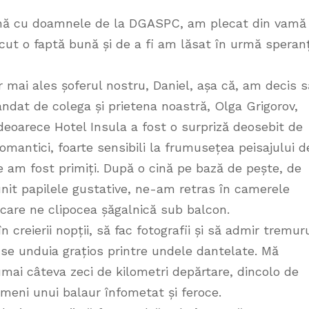
nă cu doamnele de la DGASPC, am plecat din vamă
făcut o faptă bună și de a fi am lăsat în urmă speran
r mai ales șoferul nostru, Daniel, așa că, am decis s
ndat de colega și prietena noastră, Olga Grigorov,
deoarece Hotel Insula a fost o surpriză deosebit de
romantici, foarte sensibili la frumusețea peisajului d
re am fost primiți. După o cină pe bază de pește, de
unit papilele gustative, ne-am retras în camerele
 care ne clipocea șăgalnică sub balcon.
 creierii nopții, să fac fotografii și să admir tremur
re se unduia grațios printre undele dantelate. Mă
mai câteva zeci de kilometri depărtare, dincolo de
meni unui balaur înfometat și feroce.