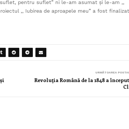
n suflet, pentru suflet” ni le-am asumat și le-am ,,
oiectul ,, Iubirea de aproapele meu” a fost finaliza
URMĂTOAREA POSTA
și
Revoluţia Română de la 1848 a început
Cl