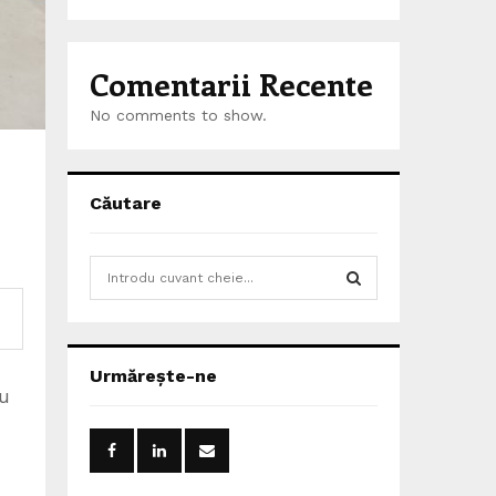
Comentarii Recente
No comments to show.
Căutare
S
e
a
S
r
c
E
Urmărește-ne
h
nu
f
A
o
r
R
: