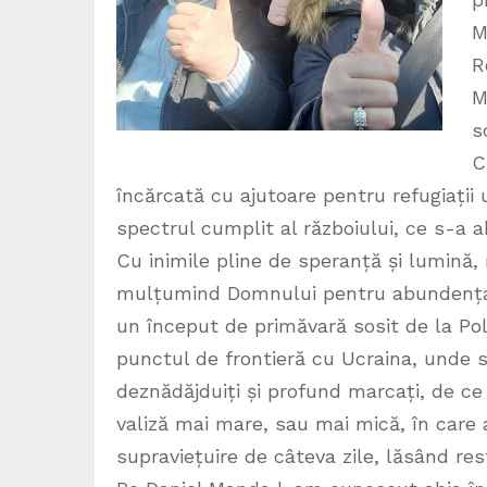
M
R
M
s
C
încărcată cu ajutoare pentru refugiații 
spectrul cumplit al războiului, ce s-a 
Cu inimile pline de speranță și lumină,
mulțumind Domnului pentru abundența do
un început de primăvară sosit de la Pol
punctul de frontieră cu Ucraina, unde 
deznădăjduiți și profund marcați, de ce 
valiză mai mare, sau mai mică, în care
supraviețuire de câteva zile, lăsând res