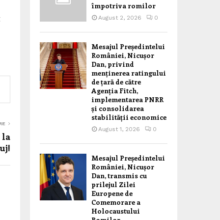
împotriva romilor
t
August 2, 2026
0
Mesajul Președintelui
României, Nicușor
Dan, privind
menținerea ratingului
de țară de către
Agenția Fitch,
implementarea PNRR
și consolidarea
stabilității economice
RE
August 1, 2026
0
 la
uj!
Mesajul Președintelui
României, Nicușor
Dan, transmis cu
prilejul Zilei
Europene de
Comemorare a
Holocaustului
Romilor