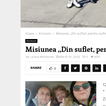
Acasa
Exclusiv
Misiunea ,,Din suflet, pentru sufl
Exclusiv
Misiunea ,,Din suflet, pe
de
Liliana Moldovan
March 15, 2022
0
1619
SHARE
0
1
”
Z
p