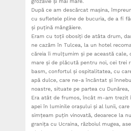
grozăvie și mai mare.
După ce am descărcat mașina, împreu
cu sufletele pline de bucuria, de a fi 
și puțină mângâiere.
Eram cu toții obosiți de atâta drum, da
ne cazăm în Tulcea, la un hotel recoma
căreia îi mulțumim și pe această cale, 
mare și de plăcută pentru noi, cei trei 
basm, confortul și ospitalitatea, cu ca
apă dulce, care ne-a încântat și înneb
noastre, situate pe partea cu Dunărea,
Era atât de frumos, încât m-am trezit în
apei în luminile orașului și al lunii, ca
simțeam puțin vinovată, deoarece la nu
granița cu Ucraina, războiul mugea, ase