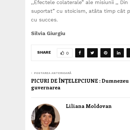
,,Efectele colaterale” ale misiunii ,, Di
suportat” cu stoicism, atâta timp cât pr
cu succes.
Silvia Giurgiu
SHARE
0
POSTAREA ANTERIOARĂ
PICURI DE ÎNȚELEPCIUNE : Dumnezeu 
guvernarea
Liliana Moldovan