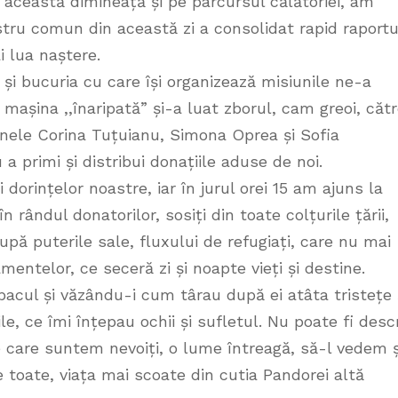
această dimineață și pe parcursul călătoriei, am
stru comun din această zi a consolidat rapid raportu
i lua naștere.
și bucuria cu care își organizează misiunile ne-a
mașina ,,înaripată” și-a luat zborul, cam greoi, căt
nele Corina Tuțuianu, Simona Oprea și Sofia
primi și distribui donațiile aduse de noi.
dorințelor noastre, iar în jurul orei 15 am ajuns la
 rândul donatorilor, sosiți din toate colțurile țării,
pă puterile sale, fluxului de refugiați, care nu mai
ntelor, ce seceră zi și noapte vieți și destine.
bacul și văzându-i cum târau după ei atâta tristețe 
, ce îmi înțepau ochii și sufletul. Nu poate fi desc
e care suntem nevoiți, o lume întreagă, să-l vedem ș
e toate, viața mai scoate din cutia Pandorei altă