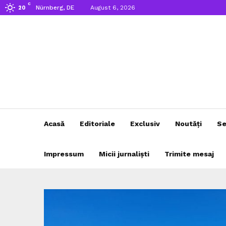
C
Nürnberg, DE
August 6, 2026
20
Acasă
Editoriale
Exclusiv
Noutăți
Se
Impressum
Micii jurnaliști
Trimite mesaj