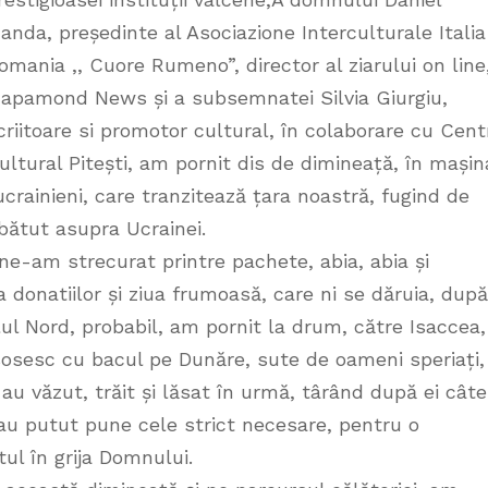
anda, președinte al Asociazione Interculturale Italia
omania ,, Cuore Rumeno”, director al ziarului on line
apamond News și a subsemnatei Silvia Giurgiu,
criitoare si promotor cultural, în colaborare cu Cent
ultural Pitești, am pornit dis de dimineață, în mașin
ucrainieni, care tranzitează țara noastră, fugind de
abătut asupra Ucrainei.
 ne-am strecurat printre pachete, abia, abia și
natiilor și ziua frumoasă, care ni se dăruia, după
ul Nord, probabil, am pornit la drum, către Isaccea,
sosesc cu bacul pe Dunăre, sute de oameni speriați,
au văzut, trăit și lăsat în urmă, târând după ei câte
 au putut pune cele strict necesare, pentru o
tul în grija Domnului.