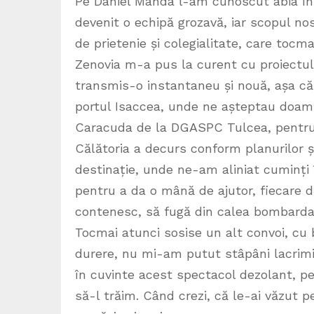
Pe Daniel Manda l-am cunoscut abia în 
devenit o echipă grozavă, iar scopul no
de prietenie și colegialitate, care tocma
Zenovia m-a pus la curent cu proiectul 
transmis-o instantaneu și nouă, așa că 
portul Isaccea, unde ne așteptau doam
Caracuda de la DGASPC Tulcea, pentru a 
Călătoria a decurs conform planurilor și 
destinație, unde ne-am aliniat cuminți în
pentru a da o mână de ajutor, fiecare du
contenesc, să fugă din calea bombardame
Tocmai atunci sosise un alt convoi, cu 
durere, nu mi-am putut stâpâni lacrimile
în cuvinte acest spectacol dezolant, p
să-l trăim. Când crezi, că le-ai văzut p