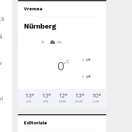
Vremea
ță
Nürnberg
ă
%
0%
°
0
C
0
e
°
°
0
13
°
13
°
12
°
13
°
10
°
ul
JOI
VIN
SÂM
DUM
LUN
Editoriale