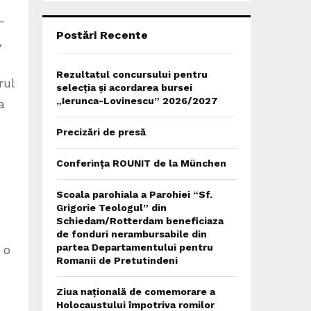
C
-
H
Postări Recente
,
Rezultatul concursului pentru
rul
selecția și acordarea bursei
„Ierunca-Lovinescu” 2026/2027
a
Precizări de presă
Conferința ROUNIT de la München
Scoala parohiala a Parohiei “Sf.
Grigorie Teologul” din
Schiedam/Rotterdam beneficiaza
de fonduri nerambursabile din
partea Departamentului pentru
 o
Romanii de Pretutindeni
Ziua națională de comemorare a
Holocaustului împotriva romilor