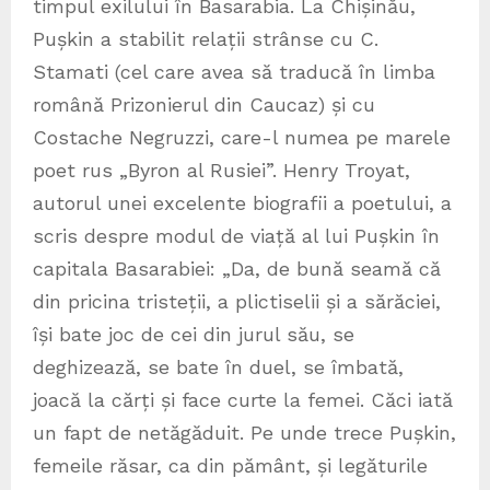
timpul exilului în Basarabia. La Chișinău,
Pușkin a stabilit relații strânse cu C.
Stamati (cel care avea să traducă în limba
română Prizonierul din Caucaz) și cu
Costache Negruzzi, care-l numea pe marele
poet rus „Byron al Rusiei”. Henry Troyat,
autorul unei excelente biografii a poetului, a
scris despre modul de viață al lui Pușkin în
capitala Basarabiei: „Da, de bună seamă că
din pricina tristeții, a plictiselii și a sărăciei,
își bate joc de cei din jurul său, se
deghizează, se bate în duel, se îmbată,
joacă la cărți și face curte la femei. Căci iată
un fapt de netăgăduit. Pe unde trece Pușkin,
femeile răsar, ca din pământ, și legăturile