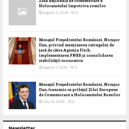
Ziua națională de comemorare a
Holocaustului împotriva romilor
August 2, 2026
0
Mesajul Președintelui României, Nicușor
Dan, privind menținerea ratingului de
țară de către Agenția Fitch,
implementarea PNRR și consolidarea
stabilității economice
August 1, 2026
0
Mesajul Președintelui României, Nicușor
Dan, transmis cu prilejul Zilei Europene
de Comemorare a Holocaustului Romilor
July 31, 2026
0
Newsletter