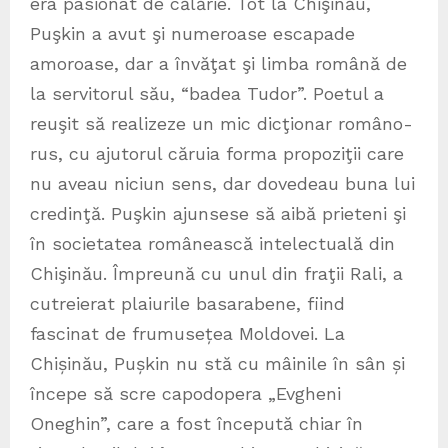
era pasionat de călărie. Tot la Chişinău,
Puşkin a avut şi numeroase escapade
amoroase, dar a învăţat şi limba română de
la servitorul său, “badea Tudor”. Poetul a
reuşit să realizeze un mic dicţionar româno-
rus, cu ajutorul căruia forma propoziţii care
nu aveau niciun sens, dar dovedeau buna lui
credinţă. Puşkin ajunsese să aibă prieteni şi
în societatea românească intelectuală din
Chişinău. Împreună cu unul din fraţii Rali, a
cutreierat plaiurile basarabene, fiind
fascinat de frumusețea Moldovei. La
Chișinău, Pușkin nu stă cu mâinile în sân și
începe să scre capodopera „Evgheni
Oneghin”, care a fost începută chiar în