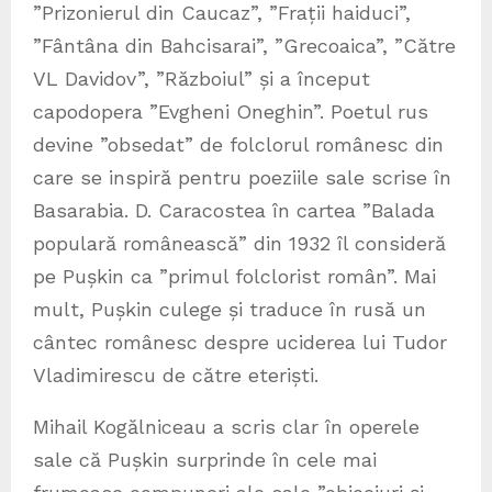
”Prizonierul din Caucaz”, ”Frații haiduci”,
”Fântâna din Bahcisarai”, ”Grecoaica”, ”Către
VL Davidov”, ”Războiul” și a început
capodopera ”Evgheni Oneghin”. Poetul rus
devine ”obsedat” de folclorul românesc din
care se inspiră pentru poeziile sale scrise în
Basarabia. D. Caracostea în cartea ”Balada
populară românească” din 1932 îl consideră
pe Pușkin ca ”primul folclorist român”. Mai
mult, Pușkin culege și traduce în rusă un
cântec românesc despre uciderea lui Tudor
Vladimirescu de către eteriști.
Mihail Kogălniceau a scris clar în operele
sale că Pușkin surprinde în cele mai