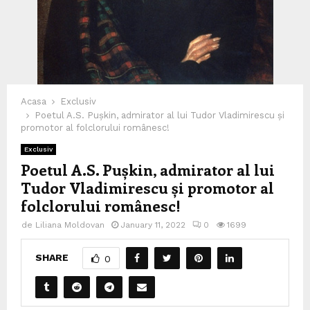
Acasa
Exclusiv
Poetul A.S. Pușkin, admirator al lui Tudor Vladimirescu și
promotor al folclorului românesc!
Exclusiv
Poetul A.S. Pușkin, admirator al lui
Tudor Vladimirescu și promotor al
folclorului românesc!
de
Liliana Moldovan
January 11, 2022
0
1699
SHARE
0