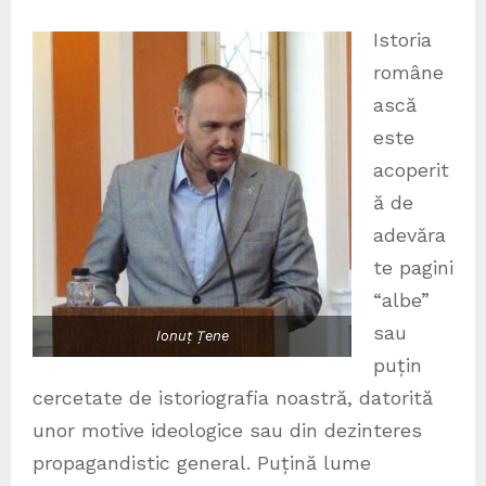
Istoria
române
ască
este
acoperit
ă de
adevăra
te pagini
“albe”
sau
Ionuț Țene
puțin
cercetate de istoriografia noastră, datorită
unor motive ideologice sau din dezinteres
propagandistic general. Puțină lume