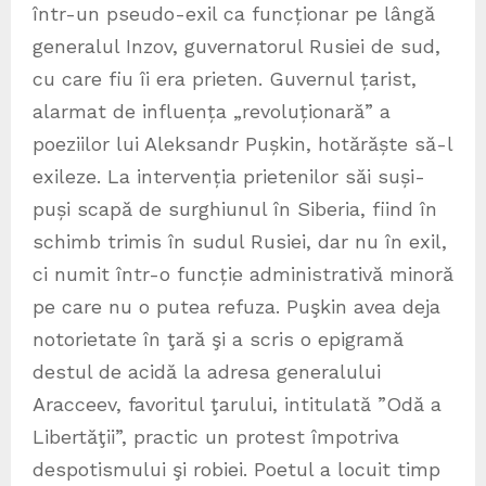
într-un pseudo-exil ca funcționar pe lângă
generalul Inzov, guvernatorul Rusiei de sud,
cu care fiu îi era prieten. Guvernul țarist,
alarmat de influența „revoluționară” a
poeziilor lui Aleksandr Pușkin, hotărăște să-l
exileze. La intervenția prietenilor săi suși-
puși scapă de surghiunul în Siberia, fiind în
schimb trimis în sudul Rusiei, dar nu în exil,
ci numit într-o funcție administrativă minoră
pe care nu o putea refuza. Puşkin avea deja
notorietate în ţară şi a scris o epigramă
destul de acidă la adresa generalului
Aracceev, favoritul ţarului, intitulată ”Odă a
Libertăţii”, practic un protest împotriva
despotismului şi robiei. Poetul a locuit timp