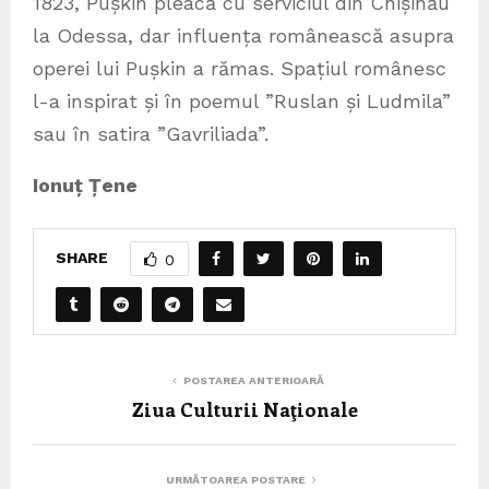
1823, Pușkin pleacă cu serviciul din Chișinău
la Odessa, dar influența românească asupra
operei lui Pușkin a rămas. Spațiul românesc
l-a inspirat și în poemul ”Ruslan și Ludmila”
sau în satira ”Gavriliada”.
Ionuț Țene
SHARE
0
POSTAREA ANTERIOARĂ
Ziua Culturii Naţionale
URMĂTOAREA POSTARE