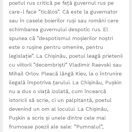
poetul rus critică pe față guvernul rus pe
care-l face ”ticălos”. Că este la guvernator
sau în casele boierilor ruși sau români cere
schimbarea guvernului despotic rus. El
spunea că ”despotismul moșierilor noștri
este o rușine pentru omenire, pentru
legislație”. La Chișinău, poetul leagă prietenii
cu viitorii ”decembriști” Vladimir Raevski sau
Mihail Orlov. Pleacă lângă Kiev, la o întrunire
ilegală împotriva țarului. La Chișinău, Pușkin
nu a dus o viață izolată, cum încearcă
istoricii să scrie, ci un palpitantă, poetul
devenind un om al locului. La Chișinău,
Pușkin a scris și unele dintre cele mai
frumoase poezii ale sale: ”Pumnalul”,