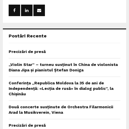
f
A
o
r
R
:
C
Postări Recente
H
Precizări de presă
„Violin Star” – turneu susținut în China de violonista
Diana Jipa și pianistul Ștefan Doniga
Conferința „Republica Moldova la 35 de ani de
Independență: «Lecția de rusă» în dialog public”, la
Chișinău
Două concerte susținute de Orchestra Filarmonicii
Arad la Musikverein, Viena
Precizări de presă