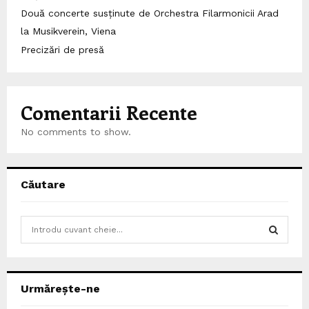
Două concerte susținute de Orchestra Filarmonicii Arad
la Musikverein, Viena
Precizări de presă
Comentarii Recente
No comments to show.
Căutare
S
e
a
S
r
c
E
Urmărește-ne
h