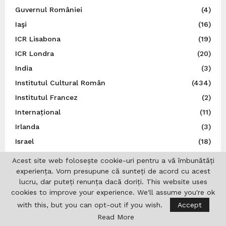
Guvernul României
(4)
Iaşi
(16)
ICR Lisabona
(19)
ICR Londra
(20)
India
(3)
Institutul Cultural Român
(434)
Institutul Francez
(2)
Internațional
(11)
Irlanda
(3)
Israel
(18)
Istorie
(44)
Acest site web folosește cookie-uri pentru a vă îmbunătăți
Italia
(79)
experiența. Vom presupune că sunteți de acord cu acest
lucru, dar puteți renunța dacă doriți. This website uses
Japonia
(14)
cookies to improve your experience. We'll assume you're ok
Jurnalistică
(7)
with this, but you can opt-out if you wish.
Accept
Liga Scriitorilor Români
(21)
Read More