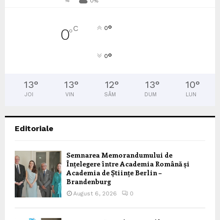
0%
°
C
0
0
°
°
0
13
°
13
°
12
°
13
°
10
°
JOI
VIN
SÂM
DUM
LUN
Editoriale
Semnarea Memorandumului de
Înțelegere între Academia Română și
Academia de Științe Berlin –
Brandenburg
August 6, 2026
0