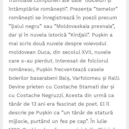
frumoase compuneri ale sale ”obiceiuri și
întâmplările românești”. Prezența ”temelor”
românești se înregistrează în poezii precum
”Șalul negru” sau ”Moldovaskaia presnaia”,
dar și în nuvela istorică ”Kirdjali”. Pușkin a
mai scris două nuvele despre voievodul
moldovean Duca, din secolul XVII, nuvele
care s-au pierdut. Interesat de folclorul
românesc, Pușkin frecventează casele
boierilor basarabeni Balș, Varfolomeu și Ralli.
Devine prieten cu Costache Stamati dar și
cu Costache Negruzzi. Acesta din urmă ca
tânăr de 13 ani era fascinat de poet. El îl
descrie pe Pușkin ca ”un tânăr de statură
mijlocie, purtând un fes pe cap”. În iulie