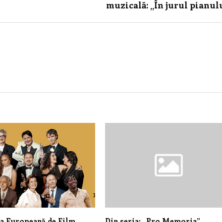
muzicală: „În jurul pianul
a Europeană de Film
Din seria: „Pro Memoria”