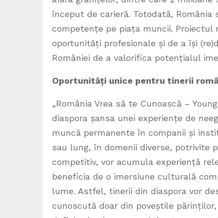
început de carieră. Totodată, România 
competențe pe piața muncii. ​Proiectul r
oportunități profesionale și de a își (re)
României de a valorifica potențialul imen
Oportunități unice pentru tinerii româ
„România Vrea să te Cunoască – Young 
diaspora șansa unei experiențe de neegal
muncă permanente în companii și instit
sau lung, în domenii diverse, potrivite pr
competitiv, vor acumula experiență rel
beneficia de o imersiune culturală compl
lume. Astfel, tinerii din diaspora vor 
cunoscută doar din poveștile părinților, 