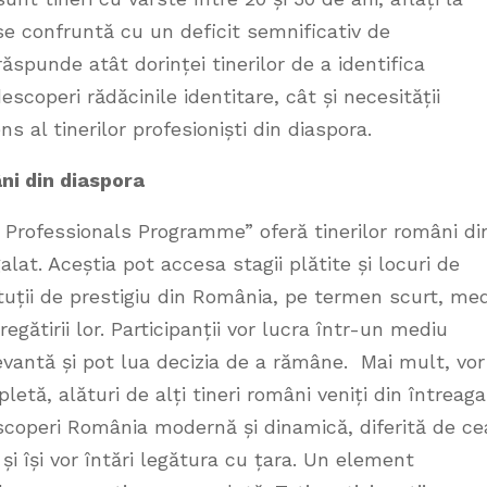
se confruntă cu un deficit semnificativ de
ăspunde atât dorinței tinerilor de a identifica
descoperi rădăcinile identitare, cât și necesității
s al tinerilor profesioniști din diaspora.
ni din diaspora
Professionals Programme” oferă tinerilor români di
at. Aceștia pot accesa stagii plătite și locuri de
uții de prestigiu din România, pe termen scurt, me
egătirii lor. Participanții vor lucra într-un mediu
evantă și pot lua decizia de a rămâne. Mai mult, vor
etă, alături de alți tineri români veniți din întreaga
descoperi România modernă și dinamică, diferită de ce
și își vor întări legătura cu țara. Un element