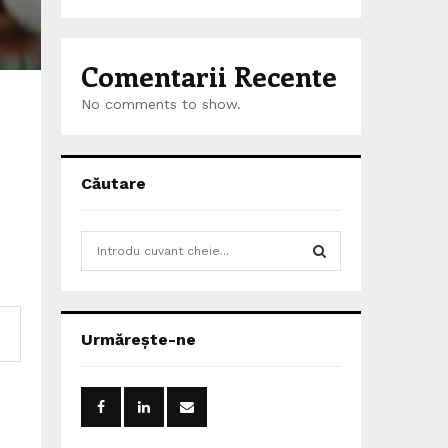
Comentarii Recente
No comments to show.
Căutare
S
e
a
S
r
c
E
Urmărește-ne
h
f
A
o
r
R
: