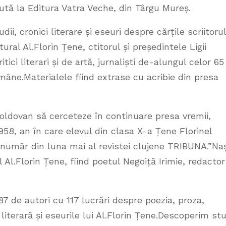
rută la Editura Vatra Veche, din Târgu Mureș.
i, cronici literare și eseuri despre cărțile scriitorul
tural Al.Florin Țene, ctitorul și președintele Ligii
ritici literari și de artă, jurnaliști de-alungul celor 65
române.Materialele fiind extrase cu acribie din presa
oldovan să cerceteze în continuare presa vremii,
58, an în care elevul din clasa X-a Țene Florinel
număr din luna mai al revistei clujene TRIBUNA.”Na
Al.Florin Țene, fiind poetul Negoiță Irimie, redactor
7 de autori cu 117 lucrări despre poezia, proza,
 literară și eseurile lui Al.Florin Țene.Descoperim stu