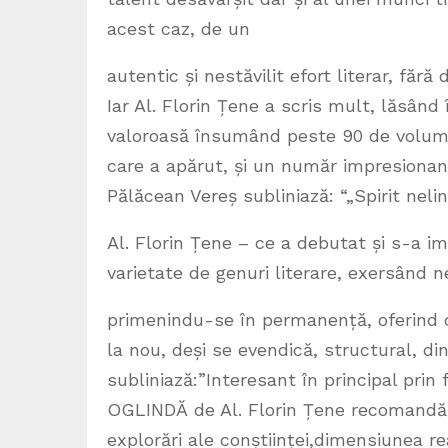
acest caz, de un
autentic și nestăvilit efort literar, fără
Iar Al. Florin Țene a scris mult, lăsând
valoroasă însumând peste 90 de volume 
care a apărut, și un număr impresionan
Pălăcean Vereș subliniază: “„Spirit nelini
Al. Florin Țene – ce a debutat și s-a 
varietate de genuri literare, exersând 
primenindu-se în permanență, oferind d
la nou, deși se evendică, structural, di
subliniază:”Interesant în principal pr
OGLINDĂ de Al. Florin Țene recomandă u
explorări ale conștiinței,dimensiunea rea