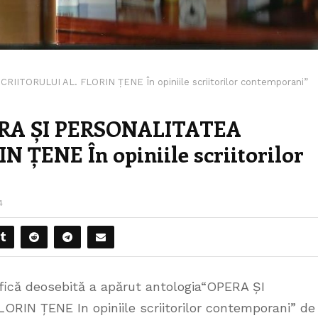
IITORULUI AL. FLORIN ȚENE În opiniile scriitorilor contemporani”
PERA ȘI PERSONALITATEA
 ȚENE În opiniile scriitorilor
4
rafică deosebită a apărut antologia“OPERA ȘI
IN ȚENE In opiniile scriitorilor contemporani” de