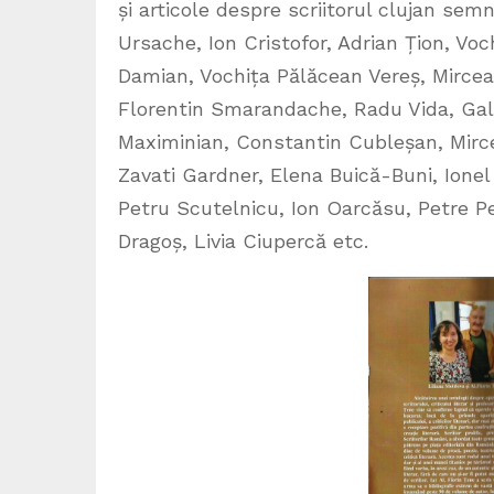
și articole despre scriitorul clujan se
Ursache, Ion Cristofor, Adrian Țion, V
Damian, Vochița Pălăcean Vereș, Mircea 
Florentin Smarandache, Radu Vida, Gali
Maximinian, Constantin Cubleșan, Mirc
Zavati Gardner, Elena Buică-Buni, Ionel
Petru Scutelnicu, Ion Oarcăsu, Petre Pe
Dragoș, Livia Ciupercă etc.