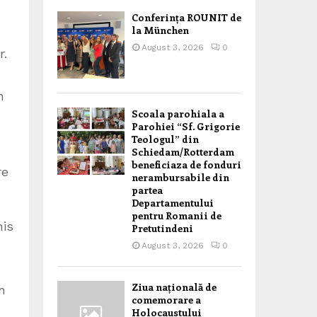
Conferința ROUNIT de
la München
August 3, 2026
0
r.
n
Scoala parohiala a
Parohiei “Sf. Grigorie
Teologul” din
Schiedam/Rotterdam
beneficiaza de fonduri
re
nerambursabile din
partea
Departamentului
pentru Romanii de
his
Pretutindeni
August 3, 2026
0
Ziua națională de
n
comemorare a
Holocaustului