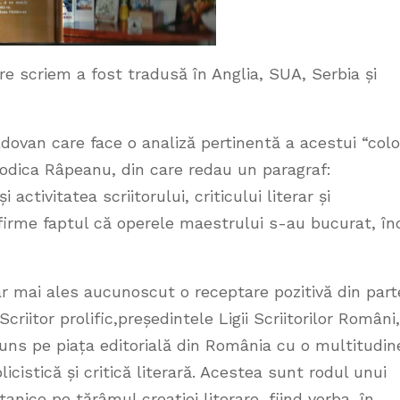
re scriem a fost tradusă în Anglia, SUA, Serbia și
ovan care face o analiză pertinentă a acestui “col
 Rodica Râpeanu, din care redau un paragraf:
activitatea scriitorului, criticului literar și
nfirme faptul că operele maestrului s-au bucurat, în
, dar mai ales aucunoscut o receptare pozitivă din par
 Scriitor prolific,președintele Ligii Scriitorilor Români
truns pe piața editorială din România cu o multitudin
icistică și critică literară. Acestea sunt rodul unui
tanice pe tărâmul creației literare, fiind vorba, în