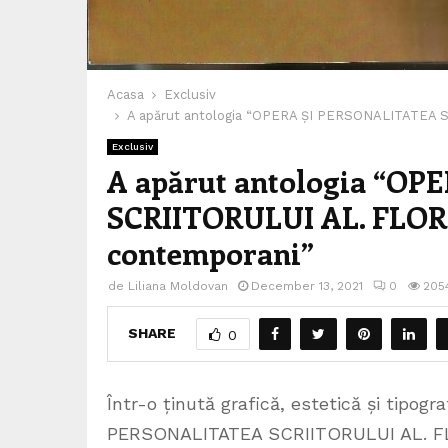
Acasa
Exclusiv
A apărut antologia “OPERA ȘI PERSONALITATEA SCR
Exclusiv
A apărut antologia “O
SCRIITORULUI AL. FLORIN
contemporani”
de
Liliana Moldovan
December 13, 2021
0
205
SHARE
0
Într-o ținută grafică, estetică și tipog
PERSONALITATEA SCRIITORULUI AL. FLOR