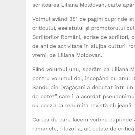
scriitoarea Liliana Moldovan, carte apă
Volmul având 381 de pagini cuprinde studi
criticului, eseistului și promotorului cul
Scriitorilor Români, scrise de scriitori, c
de ani de activitate în slujba culturii 
vremii de Liliana Moldovan.
Fiind volumul unu, sperăm ca Liliana M
pentru volumul doi, începând cu anul 19
Sandu din Drăgășani a debutat într-un 
de botez” care i-a acordat pseudonimul 
cu poezia la renumita revistă clujeană.
Cartea de care facem vorbire cuprinde 8
romanele, filozofia, articolele de critică