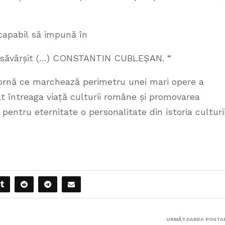
 capabil să impună în
 desăvârșit (…) CONSTANTIN CUBLEȘAN. “
bornă ce marchează perimetru unei mari opere a
cat întreaga viață culturii române și promovarea
entru eternitate o personalitate din istoria culturi
URMĂTOAREA POSTA