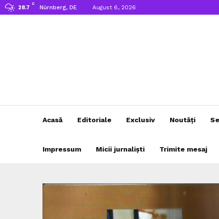
C
Nürnberg, DE
August 6, 2026
28.7
Acasă
Editoriale
Exclusiv
Noutăți
Se
Impressum
Micii jurnaliști
Trimite mesaj