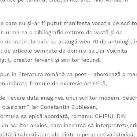
 de care nu și-ar fi putut manifesta vocația de scriito
 în urma sa o bibliografie extrem de vastă și de
de autor, la care se adaugă vreo 70 de antologii, î
t de articole semnate de domnia sa.„Iar Voichița
știt, creator fervent și scriitor fecund,
impus în literatura română ca poet – abordează o ma
nenumărate formule de expresie artistică,
e fiecare data imaginea unui scriitor modern, desc
n clasicism”. Iar Constantin Cubleșan,
in formula sa epică abordată, romanul CHIPUL DIN
n scriitor anxios, care încearcă să interpreteze,pri
lității saleexistențiale dintr-o perspectivă istorică,