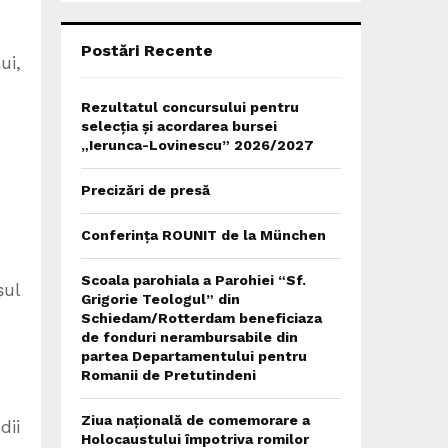
C
H
Postări Recente
ui,
Rezultatul concursului pentru
selecția și acordarea bursei
„Ierunca-Lovinescu” 2026/2027
Precizări de presă
Conferința ROUNIT de la München
Scoala parohiala a Parohiei “Sf.
șul
Grigorie Teologul” din
Schiedam/Rotterdam beneficiaza
de fonduri nerambursabile din
partea Departamentului pentru
Romanii de Pretutindeni
Ziua națională de comemorare a
dii
Holocaustului împotriva romilor