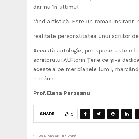
dar nu în ultimul
rând artistică. Este un roman incitant,
realitate personalitatea unui scriitor
Această antologie, pot spune: este o 
scriitorului Al.Florin Țene ce și-a dedi
acesteia pe meridianele lumii, marcând p
române.
Prof.Elena Poroșanu
SHARE
0
POSTAREA ANTERIOARĂ