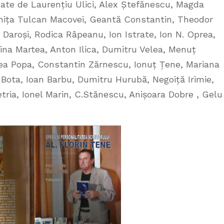
mnate de Laurențiu Ulici, Alex Ștefănescu, Magda
ochița Tulcan Macovei, Geantă Constantin, Theodor
Daroși, Rodica Râpeanu, Ion Istrate, Ion N. Oprea,
na Martea, Anton Ilica, Dumitru Velea, Menuț
ea Popa, Constantin Zărnescu, Ionuț Țene, Mariana
 Bota, Ioan Barbu, Dumitru Hurubă, Negoiță Irimie,
tria, Ionel Marin, C.Stănescu, Anișoara Dobre , Gelu