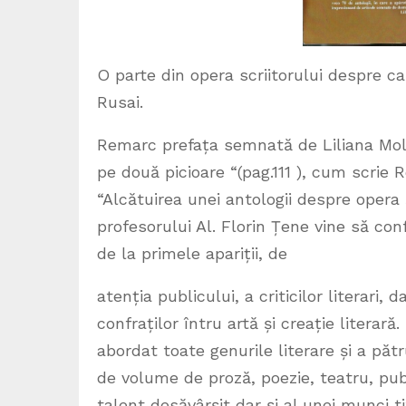
O parte din opera scriitorului despre ca
Rusai.
Remarc prefața semnată de Liliana Mold
pe două picioare “(pag.111 ), cum scrie
“Alcătuirea unei antologii despre opera și 
profesorului Al. Florin Țene vine să co
de la primele apariții, de
atenția publicului, a criticilor literari
confraților întru artă și creație literară.
abordat toate genurile literare și a pă
de volume de proză, poezie, teatru, publ
talent desăvârșit dar și al unei munci ti