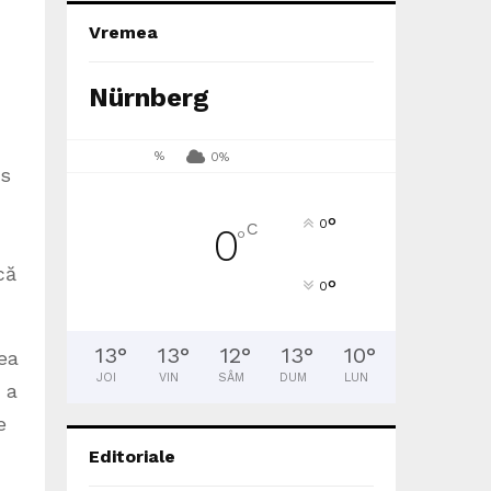
Vremea
Nürnberg
%
0%
os
°
0
C
0
°
că
°
0
13
°
13
°
12
°
13
°
10
°
tea
JOI
VIN
SÂM
DUM
LUN
, a
e
Editoriale