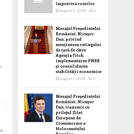
împotriva romilor
August 2, 2026
0
Mesajul Președintelui
României, Nicușor
Dan, privind
menținerea ratingului
de țară de către
Agenția Fitch,
implementarea PNRR
și consolidarea
i
stabilității economice
August 1, 2026
0
Mesajul Președintelui
României, Nicușor
Dan, transmis cu
prilejul Zilei
Europene de
Comemorare a
Holocaustului
RE
Romilor